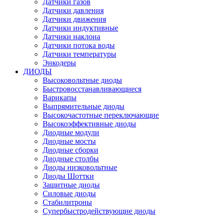
Датчики газов
Датчики давления
Датчики движения
Датчики индуктивные
Датчики наклона
Датчики потока воды
Датчики температуры
Энкодеры
ДИОДЫ
Высоковольтные диоды
Быстровосстанавливающиеся
Варикапы
Выпрямительные диоды
Высокочастотные переключающие
Высокоэффективные диоды
Диодные модули
Диодные мосты
Диодные сборки
Диодные столбы
Диоды низковольтные
Диоды Шоттки
Защитные диоды
Силовые диоды
Стабилитроны
Супербыстродействующие диоды