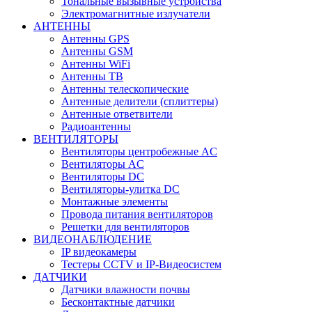
Тональные вызывные устройства
Электромагнитные излучатели
АНТЕННЫ
Антенны GPS
Антенны GSM
Антенны WiFi
Антенны ТВ
Антенны телескопические
Антенные делители (сплиттеры)
Антенные ответвители
Радиоантенны
ВЕНТИЛЯТОРЫ
Вентиляторы центробежные AC
Вентиляторы AC
Вентиляторы DC
Вентиляторы-улитка DC
Монтажные элементы
Провода питания вентиляторов
Решетки для вентиляторов
ВИДЕОНАБЛЮДЕНИЕ
IP видеокамеры
Тестеры CCTV и IP-Видеосистем
ДАТЧИКИ
Датчики влажности почвы
Бесконтактные датчики