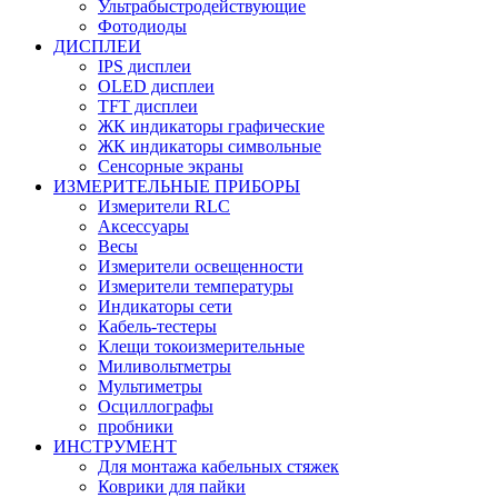
Ультрабыстродействующие
Фотодиоды
ДИСПЛЕИ
IPS дисплеи
OLED дисплеи
TFT дисплеи
ЖК индикаторы графические
ЖК индикаторы символьные
Сенсорные экраны
ИЗМЕРИТЕЛЬНЫЕ ПРИБОРЫ
Измерители RLC
Аксессуары
Весы
Измерители освещенности
Измерители температуры
Индикаторы сети
Кабель-тестеры
Клещи токоизмерительные
Миливольтметры
Мультиметры
Осциллографы
пробники
ИНСТРУМЕНТ
Для монтажа кабельных стяжек
Коврики для пайки