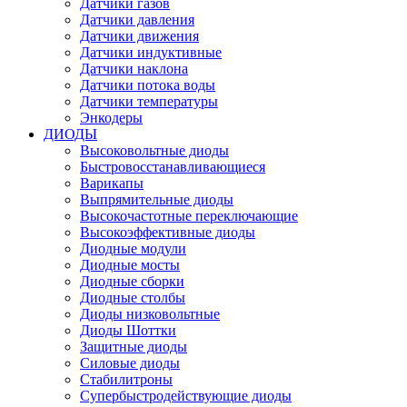
Датчики газов
Датчики давления
Датчики движения
Датчики индуктивные
Датчики наклона
Датчики потока воды
Датчики температуры
Энкодеры
ДИОДЫ
Высоковольтные диоды
Быстровосстанавливающиеся
Варикапы
Выпрямительные диоды
Высокочастотные переключающие
Высокоэффективные диоды
Диодные модули
Диодные мосты
Диодные сборки
Диодные столбы
Диоды низковольтные
Диоды Шоттки
Защитные диоды
Силовые диоды
Стабилитроны
Супербыстродействующие диоды