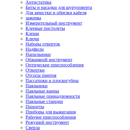
Антистатика
Биты и насадки для шуруповерта
Для зачистки и обрезки кабеля
зажимы
Измерительный инструмент
Клеевые пистолеты
Клещи
Ключи
Наборы отверток
Надфили
Напильники
Обжимной инструмент
Оптические приспособления
Отвертки
Отсосы припоя
Пассатижи и плоскогубцы
Паяльники
Паяльные ванны
Паяльные принадлежности
Паяльные станции
Пинцеты
Приборы для выжигания
Рабочие приспособления
Режущий инструмент
Сверла