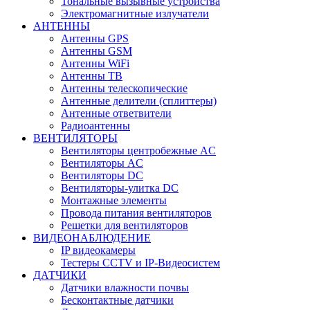
Тональные вызывные устройства
Электромагнитные излучатели
АНТЕННЫ
Антенны GPS
Антенны GSM
Антенны WiFi
Антенны ТВ
Антенны телескопические
Антенные делители (сплиттеры)
Антенные ответвители
Радиоантенны
ВЕНТИЛЯТОРЫ
Вентиляторы центробежные AC
Вентиляторы AC
Вентиляторы DC
Вентиляторы-улитка DC
Монтажные элементы
Провода питания вентиляторов
Решетки для вентиляторов
ВИДЕОНАБЛЮДЕНИЕ
IP видеокамеры
Тестеры CCTV и IP-Видеосистем
ДАТЧИКИ
Датчики влажности почвы
Бесконтактные датчики