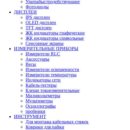
Ультрабыстродействующие
Фотодиоды
ДИСПЛЕИ
IPS дисплеи
OLED дисплеи
TFT дисплеи
ЖК индикаторы графические
ЖК индикаторы символьные
Сенсорные экраны
ИЗМЕРИТЕЛЬНЫЕ ПРИБОРЫ
Измерители RLC
Аксессуары
Весы
Измерители освещенности
Измерители температуры
Индикаторы сети
Кабель-тестеры
Клещи токоизмерительные
Миливольтметры
Мультиметры
Осциллографы
пробники
ИНСТРУМЕНТ
Для монтажа кабельных стяжек
Коврики для пайки