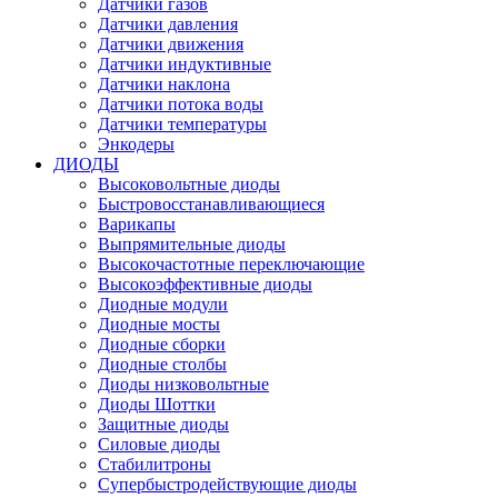
Датчики газов
Датчики давления
Датчики движения
Датчики индуктивные
Датчики наклона
Датчики потока воды
Датчики температуры
Энкодеры
ДИОДЫ
Высоковольтные диоды
Быстровосстанавливающиеся
Варикапы
Выпрямительные диоды
Высокочастотные переключающие
Высокоэффективные диоды
Диодные модули
Диодные мосты
Диодные сборки
Диодные столбы
Диоды низковольтные
Диоды Шоттки
Защитные диоды
Силовые диоды
Стабилитроны
Супербыстродействующие диоды