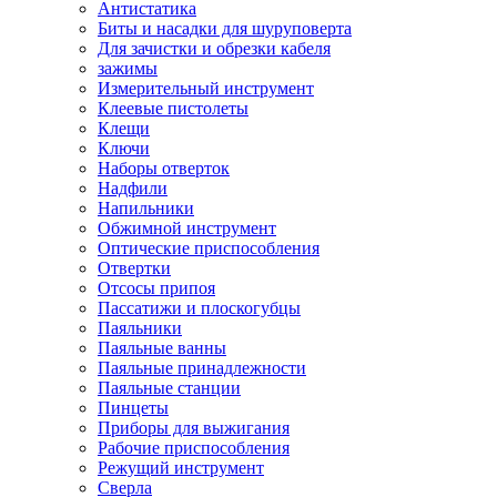
Антистатика
Биты и насадки для шуруповерта
Для зачистки и обрезки кабеля
зажимы
Измерительный инструмент
Клеевые пистолеты
Клещи
Ключи
Наборы отверток
Надфили
Напильники
Обжимной инструмент
Оптические приспособления
Отвертки
Отсосы припоя
Пассатижи и плоскогубцы
Паяльники
Паяльные ванны
Паяльные принадлежности
Паяльные станции
Пинцеты
Приборы для выжигания
Рабочие приспособления
Режущий инструмент
Сверла