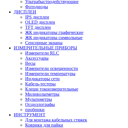
Ультрабыстродействующие
Фотодиоды
ДИСПЛЕИ
IPS дисплеи
OLED дисплеи
TFT дисплеи
ЖК индикаторы графические
ЖК индикаторы символьные
Сенсорные экраны
ИЗМЕРИТЕЛЬНЫЕ ПРИБОРЫ
Измерители RLC
Аксессуары
Весы
Измерители освещенности
Измерители температуры
Индикаторы сети
Кабель-тестеры
Клещи токоизмерительные
Миливольтметры
Мультиметры
Осциллографы
пробники
ИНСТРУМЕНТ
Для монтажа кабельных стяжек
Коврики для пайки