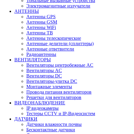
Тональные вызывные устройства
Электромагнитные излучатели
АНТЕННЫ
Антенны GPS
Антенны GSM
Антенны WiFi
Антенны ТВ
Антенны телескопические
Антенные делители (сплиттеры)
Антенные ответвители
Радиоантенны
ВЕНТИЛЯТОРЫ
Вентиляторы центробежные AC
Вентиляторы AC
Вентиляторы DC
Вентиляторы-улитка DC
Монтажные элементы
Провода питания вентиляторов
Решетки для вентиляторов
ВИДЕОНАБЛЮДЕНИЕ
IP видеокамеры
Тестеры CCTV и IP-Видеосистем
ДАТЧИКИ
Датчики влажности почвы
Бесконтактные датчики