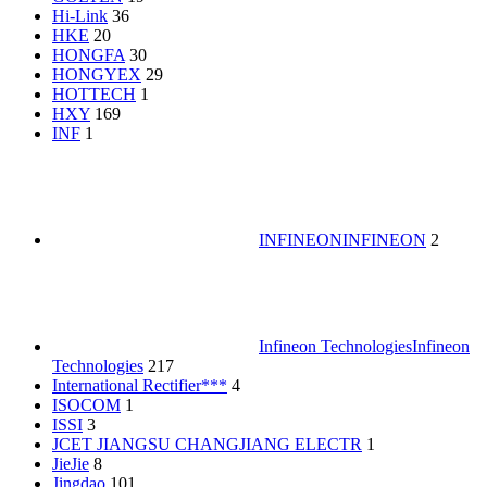
Hi-Link
36
HKE
20
HONGFA
30
HONGYEX
29
HOTTECH
1
HXY
169
INF
1
INFINEON
INFINEON
2
Infineon Technologies
Infineon
Technologies
217
International Rectifier***
4
ISOCOM
1
ISSI
3
JCET JIANGSU CHANGJIANG ELECTR
1
JieJie
8
Jingdao
101