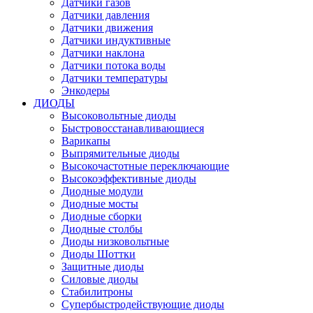
Датчики газов
Датчики давления
Датчики движения
Датчики индуктивные
Датчики наклона
Датчики потока воды
Датчики температуры
Энкодеры
ДИОДЫ
Высоковольтные диоды
Быстровосстанавливающиеся
Варикапы
Выпрямительные диоды
Высокочастотные переключающие
Высокоэффективные диоды
Диодные модули
Диодные мосты
Диодные сборки
Диодные столбы
Диоды низковольтные
Диоды Шоттки
Защитные диоды
Силовые диоды
Стабилитроны
Супербыстродействующие диоды