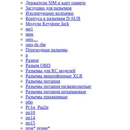
Держатели SIM и карт памяти
Заглушки для разъемов
Изолирующие колпачки
Корпуса к разъемам D-SUB
Модули Keystone Jack
мр1
мрн
онп…
онц-бс-бм
Переходные разъемы
р
Разное
Разъем OBD
Разъемы для RC моделей
Разъемы микрофонные XLR
Разъемы питания
Разъемы питания низковольтные
Разъемы питания штырьковые
Разъемы прижимные
рбн
Рг1н_Рш2н
рп10
рп14
рп15
рпм* рпмм*