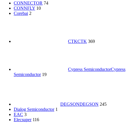
CONNECTOR
74
CONNFLY
10
Corebai
2
CTK
CTK
369
Cypress Semiconductor
Cypress
Semiconductor
19
DEGSON
DEGSON
245
Dialog Semiconductor
1
EAC
3
Elecsuper
116