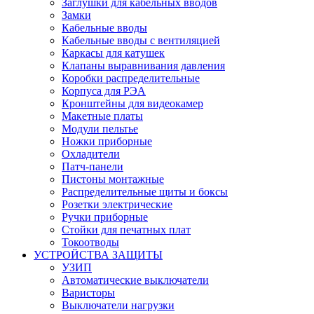
Заглушки для кабельных вводов
Замки
Кабельные вводы
Кабельные вводы с вентиляцией
Каркасы для катушек
Клапаны выравнивания давления
Коробки распределительные
Корпуса для РЭА
Кронштейны для видеокамер
Макетные платы
Модули пельтье
Ножки приборные
Охладители
Патч-панели
Пистоны монтажные
Распределительные щиты и боксы
Розетки электрические
Ручки приборные
Стойки для печатных плат
Токоотводы
УСТРОЙСТВА ЗАЩИТЫ
УЗИП
Автоматические выключатели
Варисторы
Выключатели нагрузки