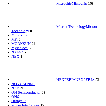
Microchip
Microchip
168
Micron Technology
Micron
Technology
8
Microsemi
1
MK
5
MORNSUN
21
Mysentech
6
NAMC
5
NEX
1
NEXPERIA
NEXPERIA
53
NOVOSENSE
3
NXP
21
ON Semiconductor
58
ONS
1
Orange Pi
5
Power Integrations
19