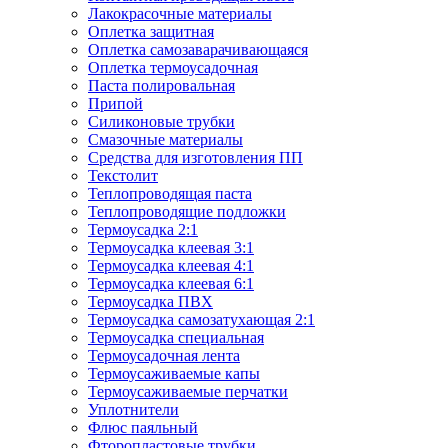
Лакокрасочные материалы
Оплетка защитная
Оплетка самозаварачивающаяся
Оплетка термоусадочная
Паста полировальная
Припой
Силиконовые трубки
Смазочные материалы
Средства для изготовления ПП
Текстолит
Теплопроводящая паста
Теплопроводящие подложки
Термоусадка 2:1
Термоусадка клеевая 3:1
Термоусадка клеевая 4:1
Термоусадка клеевая 6:1
Термоусадка ПВХ
Термоусадка самозатухающая 2:1
Термоусадка специальная
Термоусадочная лента
Термоусаживаемые капы
Термоусаживаемые перчатки
Уплотнители
Флюс паяльный
Фторопластовые трубки