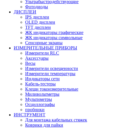
Ультрабыстродействующие
Фотодиоды
ДИСПЛЕИ
IPS дисплеи
OLED дисплеи
TFT дисплеи
ЖК индикаторы графические
ЖК индикаторы символьные
Сенсорные экраны
ИЗМЕРИТЕЛЬНЫЕ ПРИБОРЫ
Измерители RLC
Аксессуары
Весы
Измерители освещенности
Измерители температуры
Индикаторы сети
Кабель-тестеры
Клещи токоизмерительные
Миливольтметры
Мультиметры
Осциллографы
пробники
ИНСТРУМЕНТ
Для монтажа кабельных стяжек
Коврики для пайки