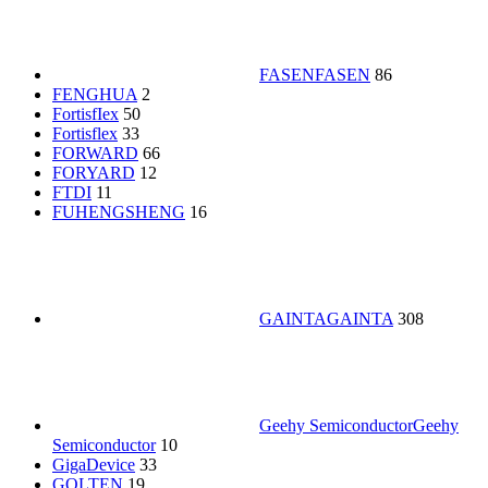
FASEN
FASEN
86
FENGHUA
2
FortisfIex
50
Fortisflex
33
FORWARD
66
FORYARD
12
FTDI
11
FUHENGSHENG
16
GAINTA
GAINTA
308
Geehy Semiconductor
Geehy
Semiconductor
10
GigaDevice
33
GOLTEN
19