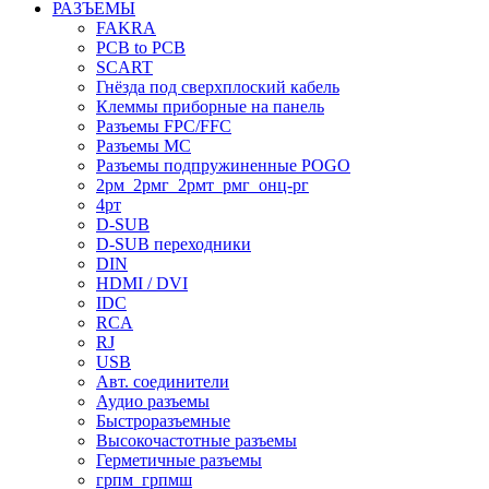
РАЗЪЕМЫ
FAKRA
PCB to PCB
SCART
Гнёзда под сверхплоский кабель
Клеммы приборные на панель
Разъемы FPC/FFC
Разъемы MC
Разъемы подпружиненные POGO
2рм_2рмг_2рмт_рмг_онц-рг
4рт
D-SUB
D-SUB переходники
DIN
HDMI / DVI
IDC
RCA
RJ
USB
Авт. соединители
Аудио разъемы
Быстроразъемные
Высокочастотные разъемы
Герметичные разъемы
грпм_грпмш