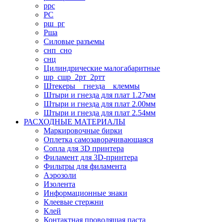
ррс
РС
рш_рг
Рша
Силовые разъемы
снп_сно
снц
Цилиндрические малогабаритные
шр_сшр_2рт_2ртт
Штекеры _ гнезда _ клеммы
Штыри и гнезда для плат 1.27мм
Штыри и гнезда для плат 2.00мм
Штыри и гнезда для плат 2.54мм
РАСХОДНЫЕ МАТЕРИАЛЫ
Маркировочные бирки
Оплетка самозаворачивающаяся
Сопла для 3D принтера
Филамент для 3D-принтера
Фильтры для филамента
Аэрозоли
Изолента
Информационные знаки
Клеевые стержни
Клей
Контактная проводящая паста