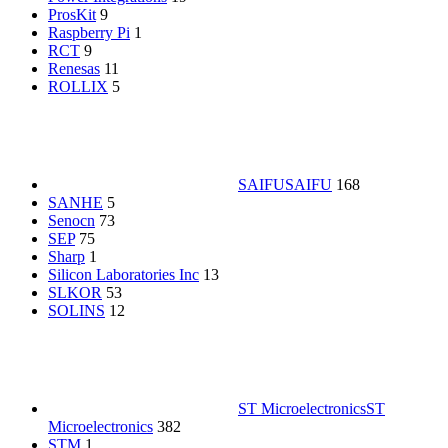
ProsKit
9
Raspberry Pi
1
RCT
9
Renesas
11
ROLLIX
5
SAIFU
SAIFU
168
SANHE
5
Senocn
73
SEP
75
Sharp
1
Silicon Laboratories Inc
13
SLKOR
53
SOLINS
12
ST Microelectronics
ST
Microelectronics
382
STM
1