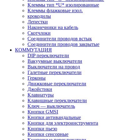
Клеммы тип *U* изолированные
Клеммы флажковые изол.
крокодилы
Лепестки
Наконечники на кабель
Скотчлоки
Соединители проводов встык
Соединители проводов закрытые
КОММУТАЦИЯ
DIP переключатели
Вакуумные выключатели
Выключатели на провод
Галетные переключатели
Герконы
Движковые переключатели
Джойстики
Клавиатуры
Клавишные переключатели
Ключ — выключатель
Кнопки GMSI
Кнопки антивандальные
Кнопки для электроинструмента
Кнопки пьезо
Кнопки сенсорные
Кнопочные переключатели