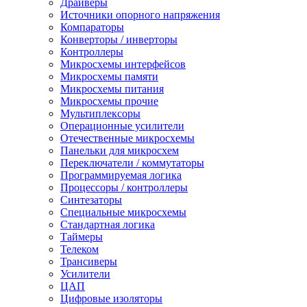
Драйверы
Источники опорного напряжения
Компараторы
Конверторы / инверторы
Контроллеры
Микросхемы интерфейсов
Микросхемы памяти
Микросхемы питания
Микросхемы прочие
Мультиплексоры
Операционные усилители
Отечественные микросхемы
Панельки для микросхем
Переключатели / коммутаторы
Программируемая логика
Процессоры / контроллеры
Синтезаторы
Специальные микросхемы
Стандартная логика
Таймеры
Телеком
Трансиверы
Усилители
ЦАП
Цифровые изоляторы