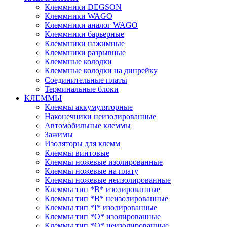
Клеммники DEGSON
Клеммники WAGO
Клеммники аналог WAGO
Клеммники барьерные
Клеммники нажимные
Клеммники разрывные
Клеммные колодки
Клеммные колодки на динрейку
Соединительные платы
Терминальные блоки
КЛЕММЫ
Клеммы аккумуляторные
Наконечники неизолированные
Автомобильные клеммы
Зажимы
Изоляторы для клемм
Клеммы винтовые
Клеммы ножевые изолированные
Клеммы ножевые на плату
Клеммы ножевые неизолированные
Клеммы тип *B* изолированные
Клеммы тип *B* неизолированные
Клеммы тип *I* изолированные
Клеммы тип *O* изолированные
Клеммы тип *O* неизолированные