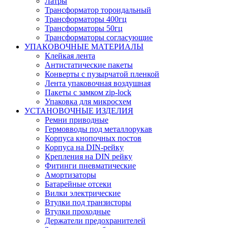
Латры
Трансформатор тороидальный
Трансформаторы 400гц
Трансформаторы 50гц
Трансформаторы согласующие
УПАКОВОЧНЫЕ МАТЕРИАЛЫ
Клейкая лента
Антистатические пакеты
Конверты с пузырчатой пленкой
Лента упаковочная воздушная
Пакеты с замком zip-lock
Упаковка для микросхем
УСТАНОВОЧНЫЕ ИЗДЕЛИЯ
Ремни приводные
Гермовводы под металлорукав
Корпуса кнопочных постов
Корпуса на DIN-рейку
Крепления на DIN рейку
Фитинги пневматические
Амортизаторы
Батарейные отсеки
Вилки электрические
Втулки под транзисторы
Втулки проходные
Держатели предохранителей