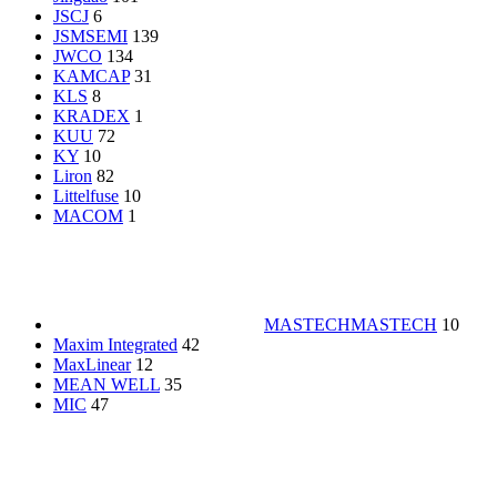
JSCJ
6
JSMSEMI
139
JWCO
134
KAMCAP
31
KLS
8
KRADEX
1
KUU
72
KY
10
Liron
82
Littelfuse
10
MACOM
1
MASTECH
MASTECH
10
Maxim Integrated
42
MaxLinear
12
MEAN WELL
35
MIC
47