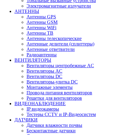
Тональные вызывные устройства
Электромагнитные излучатели
АНТЕННЫ
Антенны GPS
Антенны GSM
Антенны WiFi
Антенны ТВ
Антенны телескопические
Антенные делители (сплиттеры)
Антенные ответвители
Радиоантенны
ВЕНТИЛЯТОРЫ
Вентиляторы центробежные AC
Вентиляторы AC
Вентиляторы DC
Вентиляторы-улитка DC
Монтажные элементы
Провода питания вентиляторов
Решетки для вентиляторов
ВИДЕОНАБЛЮДЕНИЕ
IP видеокамеры
Тестеры CCTV и IP-Видеосистем
ДАТЧИКИ
Датчики влажности почвы
Бесконтактные датчики