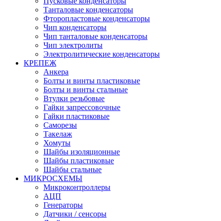
Пусковые конденсаторы
Танталовые конденсаторы
Фторопластовые конденсаторы
Чип конденсаторы
Чип танталовые конденсаторы
Чип электролиты
Электролитические конденсаторы
КРЕПЕЖ
Анкера
Болты и винты пластиковые
Болты и винты стальные
Втулки резьбовые
Гайки запрессовочные
Гайки пластиковые
Саморезы
Такелаж
Хомуты
Шайбы изоляционные
Шайбы пластиковые
Шайбы стальные
МИКРОСХЕМЫ
Микроконтроллеры
АЦП
Генераторы
Датчики / сенсоры