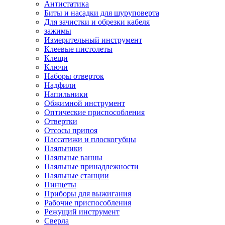
Антистатика
Биты и насадки для шуруповерта
Для зачистки и обрезки кабеля
зажимы
Измерительный инструмент
Клеевые пистолеты
Клещи
Ключи
Наборы отверток
Надфили
Напильники
Обжимной инструмент
Оптические приспособления
Отвертки
Отсосы припоя
Пассатижи и плоскогубцы
Паяльники
Паяльные ванны
Паяльные принадлежности
Паяльные станции
Пинцеты
Приборы для выжигания
Рабочие приспособления
Режущий инструмент
Сверла