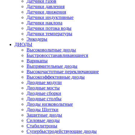
Датчики газов
Датчики давления
Датчики движения
Датчики индуктивные
Датчики наклона
Датчики потока воды
Датчики температуры
Энкодеры
ДИОДЫ
Высоковольтные диоды
Быстровосстанавливающиеся
Варикапы
Выпрямительные диоды
Высокочастотные переключающие
Высокоэффективные диоды
Диодные модули
Диодные мосты
Диодные сборки
Диодные столбы
Диоды низковольтные
Диоды Шоттки
Защитные диоды
Силовые диоды
Стабилитроны
Супербыстродействующие диоды