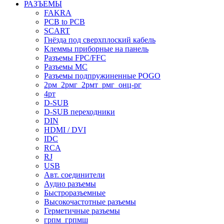
РАЗЪЕМЫ
FAKRA
PCB to PCB
SCART
Гнёзда под сверхплоский кабель
Клеммы приборные на панель
Разъемы FPC/FFC
Разъемы MC
Разъемы подпружиненные POGO
2рм_2рмг_2рмт_рмг_онц-рг
4рт
D-SUB
D-SUB переходники
DIN
HDMI / DVI
IDC
RCA
RJ
USB
Авт. соединители
Аудио разъемы
Быстроразъемные
Высокочастотные разъемы
Герметичные разъемы
грпм_грпмш