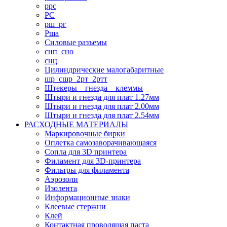
ррс
РС
рш_рг
Рша
Силовые разъемы
снп_сно
снц
Цилиндрические малогабаритные
шр_сшр_2рт_2ртт
Штекеры _ гнезда _ клеммы
Штыри и гнезда для плат 1.27мм
Штыри и гнезда для плат 2.00мм
Штыри и гнезда для плат 2.54мм
РАСХОДНЫЕ МАТЕРИАЛЫ
Маркировочные бирки
Оплетка самозаворачивающаяся
Сопла для 3D принтера
Филамент для 3D-принтера
Фильтры для филамента
Аэрозоли
Изолента
Информационные знаки
Клеевые стержни
Клей
Контактная проводящая паста