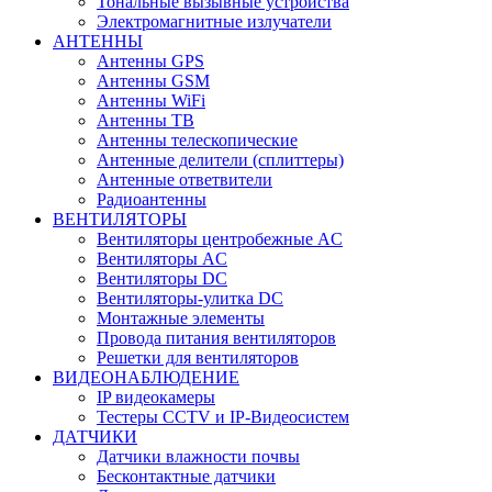
Тональные вызывные устройства
Электромагнитные излучатели
АНТЕННЫ
Антенны GPS
Антенны GSM
Антенны WiFi
Антенны ТВ
Антенны телескопические
Антенные делители (сплиттеры)
Антенные ответвители
Радиоантенны
ВЕНТИЛЯТОРЫ
Вентиляторы центробежные AC
Вентиляторы AC
Вентиляторы DC
Вентиляторы-улитка DC
Монтажные элементы
Провода питания вентиляторов
Решетки для вентиляторов
ВИДЕОНАБЛЮДЕНИЕ
IP видеокамеры
Тестеры CCTV и IP-Видеосистем
ДАТЧИКИ
Датчики влажности почвы
Бесконтактные датчики