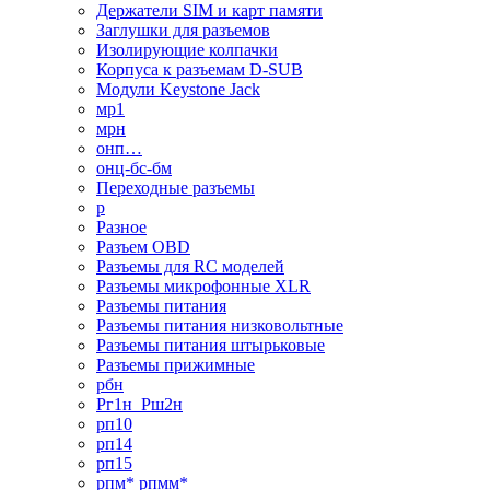
Держатели SIM и карт памяти
Заглушки для разъемов
Изолирующие колпачки
Корпуса к разъемам D-SUB
Модули Keystone Jack
мр1
мрн
онп…
онц-бс-бм
Переходные разъемы
р
Разное
Разъем OBD
Разъемы для RC моделей
Разъемы микрофонные XLR
Разъемы питания
Разъемы питания низковольтные
Разъемы питания штырьковые
Разъемы прижимные
рбн
Рг1н_Рш2н
рп10
рп14
рп15
рпм* рпмм*