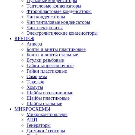
Пусковые конденсаторы
Танталовые конденсаторы
Фторопластовые конденсаторы
Чип конденсаторы
Чип танталовые конденсаторы
Чип электролиты
Электролитические конденсаторы
КРЕПЕЖ
Анкера
Болты и винты пластиковые
Болты и винты стальные
Втулки резьбовые
Гайки запрессовочные
Гайки пластиковые
Саморезы
Такелаж
Хомуты
Шайбы изоляционные
Шайбы пластиковые
Шайбы стальные
МИКРОСХЕМЫ
Микроконтроллеры
АЦП
Генераторы
Датчики / сенсоры