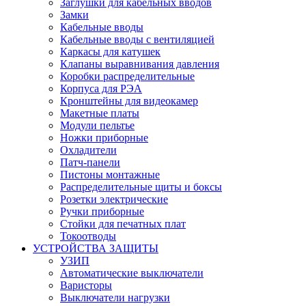
Заглушки для кабельных вводов
Замки
Кабельные вводы
Кабельные вводы с вентиляцией
Каркасы для катушек
Клапаны выравнивания давления
Коробки распределительные
Корпуса для РЭА
Кронштейны для видеокамер
Макетные платы
Модули пельтье
Ножки приборные
Охладители
Патч-панели
Пистоны монтажные
Распределительные щиты и боксы
Розетки электрические
Ручки приборные
Стойки для печатных плат
Токоотводы
УСТРОЙСТВА ЗАЩИТЫ
УЗИП
Автоматические выключатели
Варисторы
Выключатели нагрузки