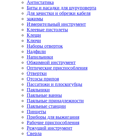
Антистатика
Биты и насадки для шуруповерта
Для зачистки и обрезки кабеля
зажимы
Измерительный инструмент
Клеевые пистолеты
Клещи
Ключи
Наборы отверток
Надфили
Напильники
Обжимной инструмент
Оптические приспособления
Отвертки
Отсосы припоя
Пассатижи и плоскогубцы
Паяльники
Паяльные ванны
Паяльные принадлежности
Паяльные станции
Пинцеты
Приборы для выжигания
Рабочие приспособления
Режущий инструмент
Сверла