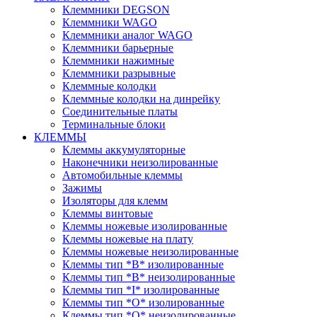
Клеммники DEGSON
Клеммники WAGO
Клеммники аналог WAGO
Клеммники барьерные
Клеммники нажимные
Клеммники разрывные
Клеммные колодки
Клеммные колодки на динрейку
Соединительные платы
Терминальные блоки
КЛЕММЫ
Клеммы аккумуляторные
Наконечники неизолированные
Автомобильные клеммы
Зажимы
Изоляторы для клемм
Клеммы винтовые
Клеммы ножевые изолированные
Клеммы ножевые на плату
Клеммы ножевые неизолированные
Клеммы тип *B* изолированные
Клеммы тип *B* неизолированные
Клеммы тип *I* изолированные
Клеммы тип *O* изолированные
Клеммы тип *O* неизолированные