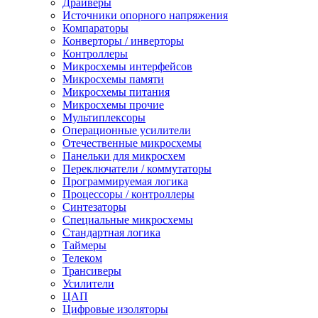
Драйверы
Источники опорного напряжения
Компараторы
Конверторы / инверторы
Контроллеры
Микросхемы интерфейсов
Микросхемы памяти
Микросхемы питания
Микросхемы прочие
Мультиплексоры
Операционные усилители
Отечественные микросхемы
Панельки для микросхем
Переключатели / коммутаторы
Программируемая логика
Процессоры / контроллеры
Синтезаторы
Специальные микросхемы
Стандартная логика
Таймеры
Телеком
Трансиверы
Усилители
ЦАП
Цифровые изоляторы