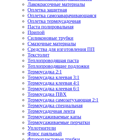
Лакокрасочные материалы
Оплетка защитная
Оплетка самозаварачивающаяся
Оплетка термоусадочная
Паста полировальная
Припой
Силиконовые трубки
Смазочные материалы
Средства для изготовления ПП
Текстолит
Теплопроводящая паста
Теплопроводящие подложки
Термоусадка 2:1
Термоусадка клеевая 3:1
Термоусадка клеевая 4:1
Термоусадка клеевая 6:1
Термоусадка ПВХ
Термоусадка самозатухающая 2:1
Термоусадка специальная
Термоусадочная лента
Термоусаживаемые капы
Термоусаживаемые перчатки
Уплотнители
Флюс паяльный
Фторопластовые трубки