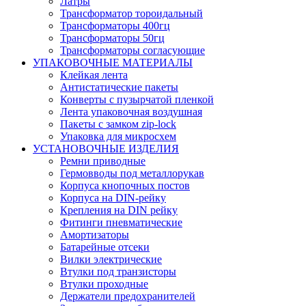
Латры
Трансформатор тороидальный
Трансформаторы 400гц
Трансформаторы 50гц
Трансформаторы согласующие
УПАКОВОЧНЫЕ МАТЕРИАЛЫ
Клейкая лента
Антистатические пакеты
Конверты с пузырчатой пленкой
Лента упаковочная воздушная
Пакеты с замком zip-lock
Упаковка для микросхем
УСТАНОВОЧНЫЕ ИЗДЕЛИЯ
Ремни приводные
Гермовводы под металлорукав
Корпуса кнопочных постов
Корпуса на DIN-рейку
Крепления на DIN рейку
Фитинги пневматические
Амортизаторы
Батарейные отсеки
Вилки электрические
Втулки под транзисторы
Втулки проходные
Держатели предохранителей