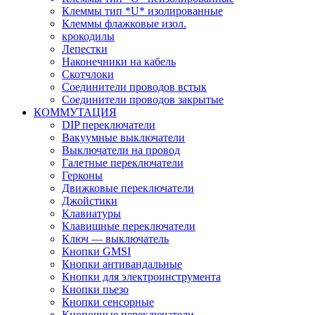
Клеммы тип *U* изолированные
Клеммы флажковые изол.
крокодилы
Лепестки
Наконечники на кабель
Скотчлоки
Соединители проводов встык
Соединители проводов закрытые
КОММУТАЦИЯ
DIP переключатели
Вакуумные выключатели
Выключатели на провод
Галетные переключатели
Герконы
Движковые переключатели
Джойстики
Клавиатуры
Клавишные переключатели
Ключ — выключатель
Кнопки GMSI
Кнопки антивандальные
Кнопки для электроинструмента
Кнопки пьезо
Кнопки сенсорные
Кнопочные переключатели