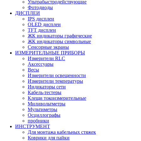
Ультрабыстродействующие
Фотодиоды
ДИСПЛЕИ
IPS дисплеи
OLED дисплеи
TFT дисплеи
ЖК индикаторы графические
ЖК индикаторы символьные
Сенсорные экраны
ИЗМЕРИТЕЛЬНЫЕ ПРИБОРЫ
Измерители RLC
Аксессуары
Весы
Измерители освещенности
Измерители температуры
Индикаторы сети
Кабель-тестеры
Клещи токоизмерительные
Миливольтметры
Мультиметры
Осциллографы
пробники
ИНСТРУМЕНТ
Для монтажа кабельных стяжек
Коврики для пайки