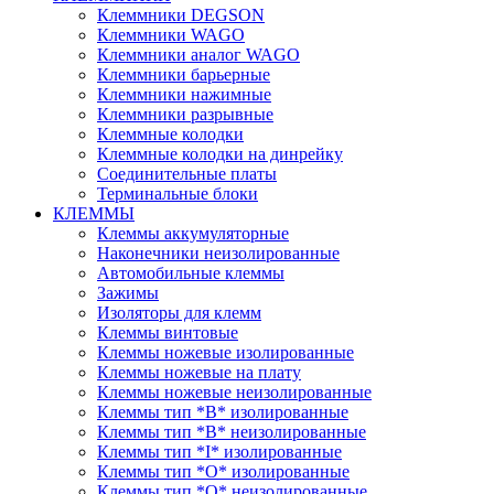
Клеммники DEGSON
Клеммники WAGO
Клеммники аналог WAGO
Клеммники барьерные
Клеммники нажимные
Клеммники разрывные
Клеммные колодки
Клеммные колодки на динрейку
Соединительные платы
Терминальные блоки
КЛЕММЫ
Клеммы аккумуляторные
Наконечники неизолированные
Автомобильные клеммы
Зажимы
Изоляторы для клемм
Клеммы винтовые
Клеммы ножевые изолированные
Клеммы ножевые на плату
Клеммы ножевые неизолированные
Клеммы тип *B* изолированные
Клеммы тип *B* неизолированные
Клеммы тип *I* изолированные
Клеммы тип *O* изолированные
Клеммы тип *O* неизолированные