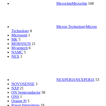
Microchip
Microchip
168
Micron Technology
Micron
Technology
8
Microsemi
1
MK
5
MORNSUN
21
Mysentech
6
NAMC
5
NEX
1
NEXPERIA
NEXPERIA
53
NOVOSENSE
3
NXP
21
ON Semiconductor
58
ONS
1
Orange Pi
5
Power Integrations
19