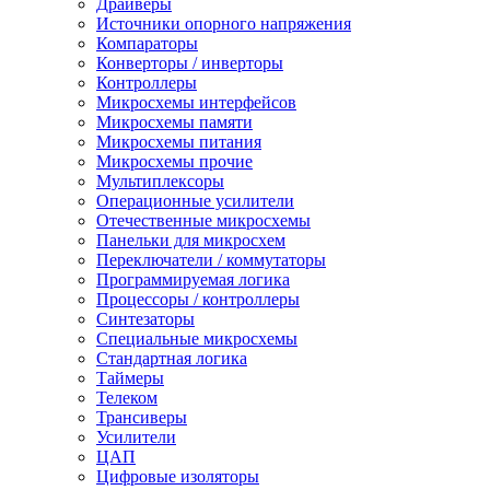
Драйверы
Источники опорного напряжения
Компараторы
Конверторы / инверторы
Контроллеры
Микросхемы интерфейсов
Микросхемы памяти
Микросхемы питания
Микросхемы прочие
Мультиплексоры
Операционные усилители
Отечественные микросхемы
Панельки для микросхем
Переключатели / коммутаторы
Программируемая логика
Процессоры / контроллеры
Синтезаторы
Специальные микросхемы
Стандартная логика
Таймеры
Телеком
Трансиверы
Усилители
ЦАП
Цифровые изоляторы