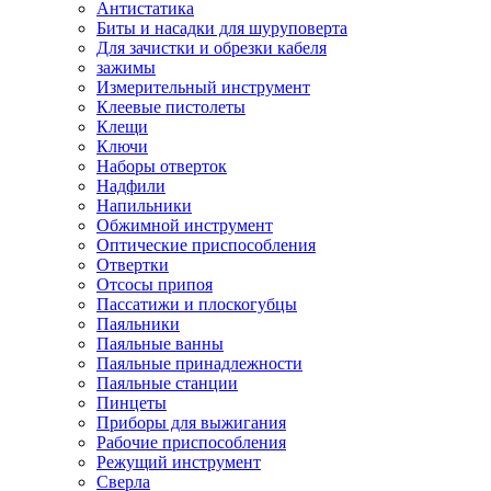
Антистатика
Биты и насадки для шуруповерта
Для зачистки и обрезки кабеля
зажимы
Измерительный инструмент
Клеевые пистолеты
Клещи
Ключи
Наборы отверток
Надфили
Напильники
Обжимной инструмент
Оптические приспособления
Отвертки
Отсосы припоя
Пассатижи и плоскогубцы
Паяльники
Паяльные ванны
Паяльные принадлежности
Паяльные станции
Пинцеты
Приборы для выжигания
Рабочие приспособления
Режущий инструмент
Сверла