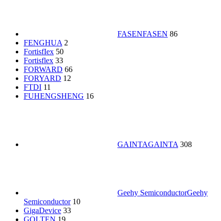
FASEN
FASEN
86
FENGHUA
2
FortisfIex
50
Fortisflex
33
FORWARD
66
FORYARD
12
FTDI
11
FUHENGSHENG
16
GAINTA
GAINTA
308
Geehy Semiconductor
Geehy
Semiconductor
10
GigaDevice
33
GOLTEN
19