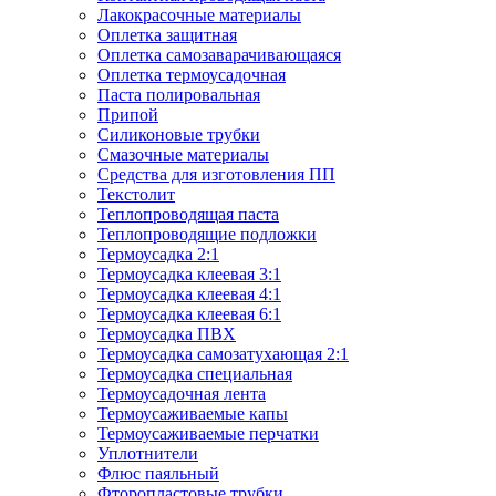
Лакокрасочные материалы
Оплетка защитная
Оплетка самозаварачивающаяся
Оплетка термоусадочная
Паста полировальная
Припой
Силиконовые трубки
Смазочные материалы
Средства для изготовления ПП
Текстолит
Теплопроводящая паста
Теплопроводящие подложки
Термоусадка 2:1
Термоусадка клеевая 3:1
Термоусадка клеевая 4:1
Термоусадка клеевая 6:1
Термоусадка ПВХ
Термоусадка самозатухающая 2:1
Термоусадка специальная
Термоусадочная лента
Термоусаживаемые капы
Термоусаживаемые перчатки
Уплотнители
Флюс паяльный
Фторопластовые трубки