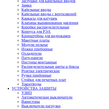
Заглушки для кабельных вводов
Замки
Кабельные вводы
Кабельные вводы с вентиляцией
Каркасы для катушек
Клапаны выравнивания давления
Коробки распределительные
Корпуса для РЭА
Кронштейны для видеокамер
Макетные платы
Модули пельтье
Ножки приборные
Охладители
Патч-панели
Пистоны монтажные
Распределительные щиты и боксы
Розетки электрические
Ручки приборные
Стойки для печатных плат
Токоотводы
УСТРОЙСТВА ЗАЩИТЫ
УЗИП
Автоматические выключатели
Варисторы
Выключатели нагрузки