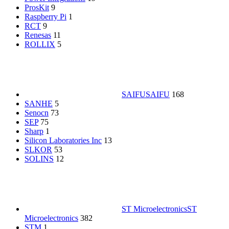
ProsKit
9
Raspberry Pi
1
RCT
9
Renesas
11
ROLLIX
5
SAIFU
SAIFU
168
SANHE
5
Senocn
73
SEP
75
Sharp
1
Silicon Laboratories Inc
13
SLKOR
53
SOLINS
12
ST Microelectronics
ST
Microelectronics
382
STM
1