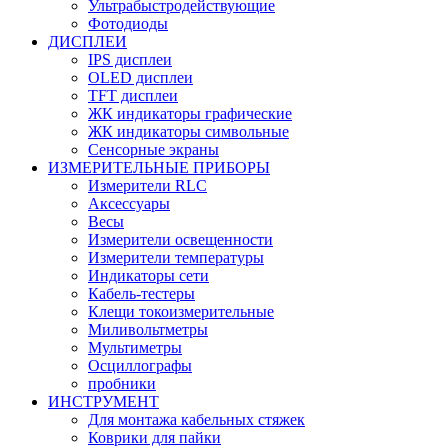
Ультрабыстродействующие
Фотодиоды
ДИСПЛЕИ
IPS дисплеи
OLED дисплеи
TFT дисплеи
ЖК индикаторы графические
ЖК индикаторы символьные
Сенсорные экраны
ИЗМЕРИТЕЛЬНЫЕ ПРИБОРЫ
Измерители RLC
Аксессуары
Весы
Измерители освещенности
Измерители температуры
Индикаторы сети
Кабель-тестеры
Клещи токоизмерительные
Миливольтметры
Мультиметры
Осциллографы
пробники
ИНСТРУМЕНТ
Для монтажа кабельных стяжек
Коврики для пайки