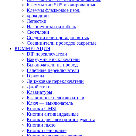
Клеммы тип *U* изолированные
Клеммы флажковые изол.
крокодилы
Лепестки
Наконечники на кабель
Скотчлоки
Соединители проводов встык
Соединители проводов закрытые
КОММУТАЦИЯ
DIP переключатели
Вакуумные выключатели
Выключатели на провод
Галетные переключатели
Герконы
Движковые переключатели
Джойстики
Клавиатуры
Клавишные переключатели
Ключ — выключатель
Кнопки GMSI
Кнопки антивандальные
Кнопки для электроинструмента
Кнопки пьезо
Кнопки сенсорные
Кнопочные переключатели