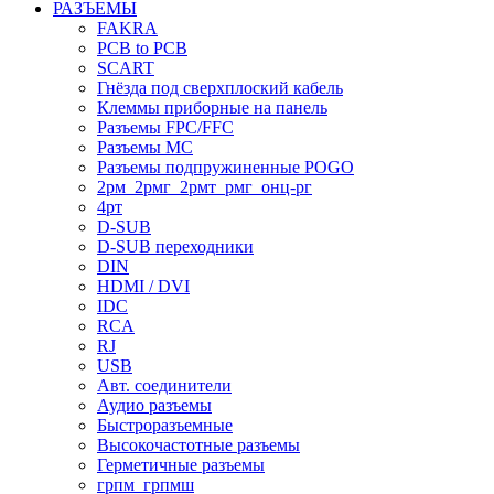
РАЗЪЕМЫ
FAKRA
PCB to PCB
SCART
Гнёзда под сверхплоский кабель
Клеммы приборные на панель
Разъемы FPC/FFC
Разъемы MC
Разъемы подпружиненные POGO
2рм_2рмг_2рмт_рмг_онц-рг
4рт
D-SUB
D-SUB переходники
DIN
HDMI / DVI
IDC
RCA
RJ
USB
Авт. соединители
Аудио разъемы
Быстроразъемные
Высокочастотные разъемы
Герметичные разъемы
грпм_грпмш