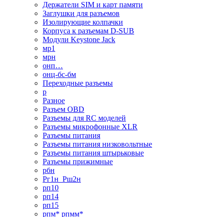
Держатели SIM и карт памяти
Заглушки для разъемов
Изолирующие колпачки
Корпуса к разъемам D-SUB
Модули Keystone Jack
мр1
мрн
онп…
онц-бс-бм
Переходные разъемы
р
Разное
Разъем OBD
Разъемы для RC моделей
Разъемы микрофонные XLR
Разъемы питания
Разъемы питания низковольтные
Разъемы питания штырьковые
Разъемы прижимные
рбн
Рг1н_Рш2н
рп10
рп14
рп15
рпм* рпмм*