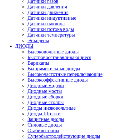
Датчики газов
Датчики давления
Датчики движения
Датчики индуктивные
Датчики наклона
Датчики потока воды
Датчики температуры
Энкодеры
ДИОДЫ
Высоковольтные диоды
Быстровосстанавливающиеся
Варикапы
Выпрямительные диоды
Высокочастотные переключающие
Высокоэффективные диоды
Диодные модули
Диодные мосты
Диодные сборки
Диодные столбы
Диоды низковольтные
Диоды Шоттки
Защитные диоды
Силовые диоды
Стабилитроны
Супербыстродействующие диоды