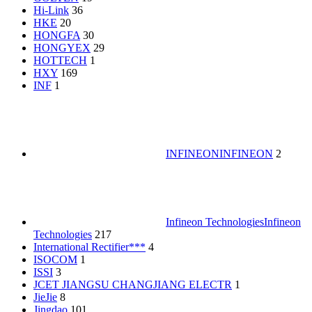
Hi-Link
36
HKE
20
HONGFA
30
HONGYEX
29
HOTTECH
1
HXY
169
INF
1
INFINEON
INFINEON
2
Infineon Technologies
Infineon
Technologies
217
International Rectifier***
4
ISOCOM
1
ISSI
3
JCET JIANGSU CHANGJIANG ELECTR
1
JieJie
8
Jingdao
101