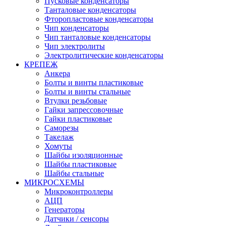
Пусковые конденсаторы
Танталовые конденсаторы
Фторопластовые конденсаторы
Чип конденсаторы
Чип танталовые конденсаторы
Чип электролиты
Электролитические конденсаторы
КРЕПЕЖ
Анкера
Болты и винты пластиковые
Болты и винты стальные
Втулки резьбовые
Гайки запрессовочные
Гайки пластиковые
Саморезы
Такелаж
Хомуты
Шайбы изоляционные
Шайбы пластиковые
Шайбы стальные
МИКРОСХЕМЫ
Микроконтроллеры
АЦП
Генераторы
Датчики / сенсоры