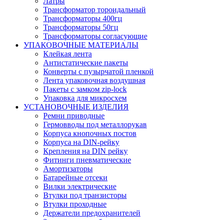
Латры
Трансформатор тороидальный
Трансформаторы 400гц
Трансформаторы 50гц
Трансформаторы согласующие
УПАКОВОЧНЫЕ МАТЕРИАЛЫ
Клейкая лента
Антистатические пакеты
Конверты с пузырчатой пленкой
Лента упаковочная воздушная
Пакеты с замком zip-lock
Упаковка для микросхем
УСТАНОВОЧНЫЕ ИЗДЕЛИЯ
Ремни приводные
Гермовводы под металлорукав
Корпуса кнопочных постов
Корпуса на DIN-рейку
Крепления на DIN рейку
Фитинги пневматические
Амортизаторы
Батарейные отсеки
Вилки электрические
Втулки под транзисторы
Втулки проходные
Держатели предохранителей