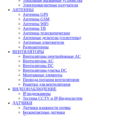
Тональные вызывные устройства
Электромагнитные излучатели
АНТЕННЫ
Антенны GPS
Антенны GSM
Антенны WiFi
Антенны ТВ
Антенны телескопические
Антенные делители (сплиттеры)
Антенные ответвители
Радиоантенны
ВЕНТИЛЯТОРЫ
Вентиляторы центробежные AC
Вентиляторы AC
Вентиляторы DC
Вентиляторы-улитка DC
Монтажные элементы
Провода питания вентиляторов
Решетки для вентиляторов
ВИДЕОНАБЛЮДЕНИЕ
IP видеокамеры
Тестеры CCTV и IP-Видеосистем
ДАТЧИКИ
Датчики влажности почвы
Бесконтактные датчики