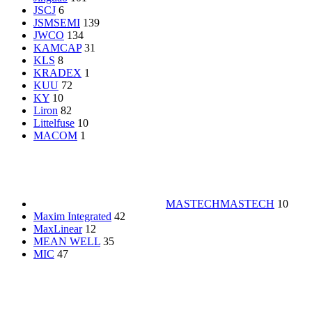
JSCJ
6
JSMSEMI
139
JWCO
134
KAMCAP
31
KLS
8
KRADEX
1
KUU
72
KY
10
Liron
82
Littelfuse
10
MACOM
1
MASTECH
MASTECH
10
Maxim Integrated
42
MaxLinear
12
MEAN WELL
35
MIC
47