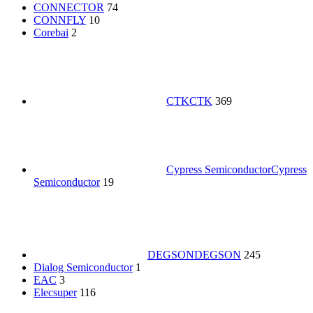
CONNECTOR
74
CONNFLY
10
Corebai
2
CTK
CTK
369
Cypress Semiconductor
Cypress
Semiconductor
19
DEGSON
DEGSON
245
Dialog Semiconductor
1
EAC
3
Elecsuper
116