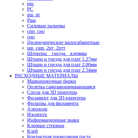
ррс
РС
рш_рг
Рша
Силовые разъемы
снп_сно
снц
Цилиндрические малогабаритные
шр_сшр_2рт_2ртт
Штекеры _ гнезда _ клеммы
Штыри и гнезда для плат 1.27мм
Штыри и гнезда для плат 2.00мм
Штыри и гнезда для плат 2.54мм
РАСХОДНЫЕ МАТЕРИАЛЫ
Маркировочные бирки
Оплетка самозаворачивающаяся
Сопла для 3D принтера
Филамент для 3D-принтера
Фильтры для филамента
Аэрозоли
Изолента
Информационные знаки
Клеевые стержни
Клей
Контактная проводящая паста