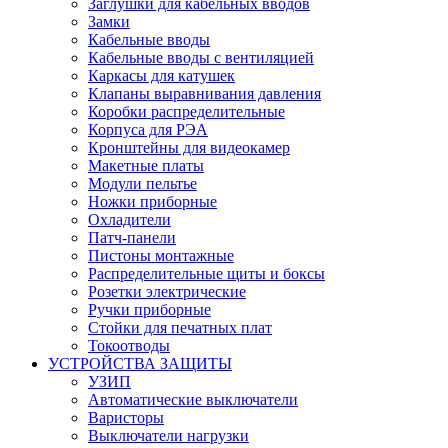
Заглушки для кабельных вводов
Замки
Кабельные вводы
Кабельные вводы с вентиляцией
Каркасы для катушек
Клапаны выравнивания давления
Коробки распределительные
Корпуса для РЭА
Кронштейны для видеокамер
Макетные платы
Модули пельтье
Ножки приборные
Охладители
Патч-панели
Пистоны монтажные
Распределительные щиты и боксы
Розетки электрические
Ручки приборные
Стойки для печатных плат
Токоотводы
УСТРОЙСТВА ЗАЩИТЫ
УЗИП
Автоматические выключатели
Варисторы
Выключатели нагрузки