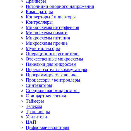
Драйверы
Источники опорного напряжения
Компараторы
Конверторы / инверторы
Контроллеры
Микросхемы интерфейсов
Микросхемы памяти
Микросхемы питания
Микросхемы прочие
Мультиплексоры
Операционные усилители
Отечественные микросхемы
Панельки для микросхем
Переключатели / коммутаторы
Программируемая логика
Процессоры / контроллеры
Синтезаторы
Специальные микросхемы
Стандартная логика
Таймеры
Телеком
Трансиверы
Усилители
ЦАП
Цифровые изоляторы