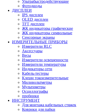
Ультрабыстродействующие
Фотодиоды
ДИСПЛЕИ
IPS дисплеи
OLED дисплеи
TFT дисплеи
ЖК индикаторы графические
ЖК индикаторы символьные
Сенсорные экраны
ИЗМЕРИТЕЛЬНЫЕ ПРИБОРЫ
Измерители RLC
Аксессуары
Весы
Измерители освещенности
Измерители температуры
Индикаторы сети
Кабель-тестеры
Клещи токоизмерительные
Миливольтметры
Мультиметры
Осциллографы
пробники
ИНСТРУМЕНТ
Для монтажа кабельных стяжек
Коврики для пайки