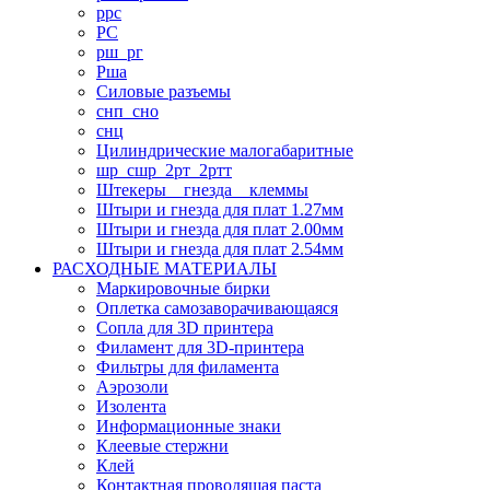
ррс
РС
рш_рг
Рша
Силовые разъемы
снп_сно
снц
Цилиндрические малогабаритные
шр_сшр_2рт_2ртт
Штекеры _ гнезда _ клеммы
Штыри и гнезда для плат 1.27мм
Штыри и гнезда для плат 2.00мм
Штыри и гнезда для плат 2.54мм
РАСХОДНЫЕ МАТЕРИАЛЫ
Маркировочные бирки
Оплетка самозаворачивающаяся
Сопла для 3D принтера
Филамент для 3D-принтера
Фильтры для филамента
Аэрозоли
Изолента
Информационные знаки
Клеевые стержни
Клей
Контактная проводящая паста