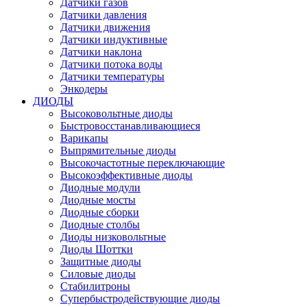
Датчики газов
Датчики давления
Датчики движения
Датчики индуктивные
Датчики наклона
Датчики потока воды
Датчики температуры
Энкодеры
ДИОДЫ
Высоковольтные диоды
Быстровосстанавливающиеся
Варикапы
Выпрямительные диоды
Высокочастотные переключающие
Высокоэффективные диоды
Диодные модули
Диодные мосты
Диодные сборки
Диодные столбы
Диоды низковольтные
Диоды Шоттки
Защитные диоды
Силовые диоды
Стабилитроны
Супербыстродействующие диоды