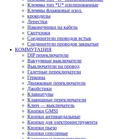
Клеммы тип *U* изолированные
Клеммы флажковые изол.
крокодилы
Лепестки
Наконечники на кабель
Скотчлоки
Соединители проводов встык
Соединители проводов закрытые
КОММУТАЦИЯ
DIP переключатели
Вакуумные выключатели
Выключатели на провод
Галетные переключатели
Герконы
Движковые переключатели
Джойстики
Клавиатуры
Клавишные переключатели
Ключ — выключатель
Кнопки GMSI
Кнопки антивандальные
Кнопки для электроинструмента
Кнопки пьезо
Кнопки сенсорные
Кнопочные переключатели