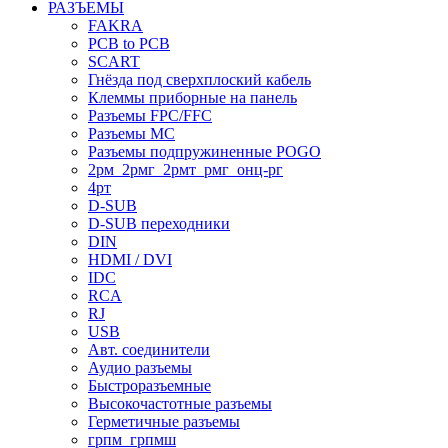
РАЗЪЕМЫ
FAKRA
PCB to PCB
SCART
Гнёзда под сверхплоский кабель
Клеммы приборные на панель
Разъемы FPC/FFC
Разъемы MC
Разъемы подпружиненные POGO
2рм_2рмг_2рмт_рмг_онц-рг
4рт
D-SUB
D-SUB переходники
DIN
HDMI / DVI
IDC
RCA
RJ
USB
Авт. соединители
Аудио разъемы
Быстроразъемные
Высокочастотные разъемы
Герметичные разъемы
грпм_грпмш