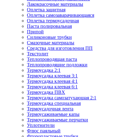
Лакокрасочные материалы
Оплетка защитная
Оплетка самозаварачивающаяся
Оплетка термоусадочная
Паста полировальная
Припой
Силиконовые трубки
Смазочные материалы
Средства для изготовления ПП
Текстолит
Теплопроводящая паста
Теплопроводящие подложки
Термоусадка 2:1
Термоусадка клеевая 3:1
Термоусадка клеевая 4:1
Термоусадка клеевая 6:1
Термоусадка ПВХ
Термоусадка самозатухающая 2:1
Термоусадка специальная
Термоусадочная лента
Термоусаживаемые капы
Термоусаживаемые перчатки
Уплотнители
Флюс паяльный
Фторопластовые трубки