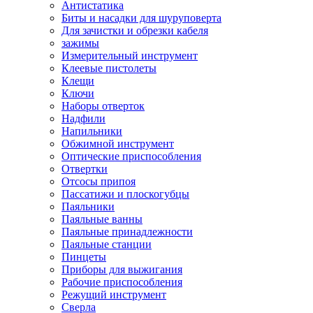
Антистатика
Биты и насадки для шуруповерта
Для зачистки и обрезки кабеля
зажимы
Измерительный инструмент
Клеевые пистолеты
Клещи
Ключи
Наборы отверток
Надфили
Напильники
Обжимной инструмент
Оптические приспособления
Отвертки
Отсосы припоя
Пассатижи и плоскогубцы
Паяльники
Паяльные ванны
Паяльные принадлежности
Паяльные станции
Пинцеты
Приборы для выжигания
Рабочие приспособления
Режущий инструмент
Сверла