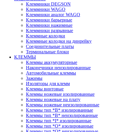
Клеммники DEGSON
Клеммники WAGO
Клеммники аналог WAGO
Клеммники барьерные
Клеммники нажимные
Клеммники разрывные
Клеммные колодки
Клеммные колодки на динрейку
Соединительные платы
Терминальные блоки
КЛЕММЫ
Клеммы аккумуляторные
Наконечники неизолированные
Автомобильные клеммы
Зажимы
Изоляторы для клемм
Клеммы винтовые
Клеммы ножевые изолированные
Клеммы ножевые на плату
Клеммы ножевые неизолированные
Клеммы тип *B* изолированные
Клеммы тип *B* неизолированные
Клеммы тип *I* изолированные
Клеммы тип *O* изолированные
Клеммы тип *O* неизолированные