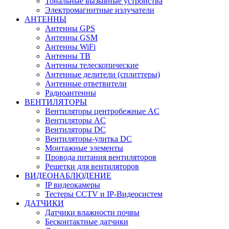
Тональные вызывные устройства
Электромагнитные излучатели
АНТЕННЫ
Антенны GPS
Антенны GSM
Антенны WiFi
Антенны ТВ
Антенны телескопические
Антенные делители (сплиттеры)
Антенные ответвители
Радиоантенны
ВЕНТИЛЯТОРЫ
Вентиляторы центробежные AC
Вентиляторы AC
Вентиляторы DC
Вентиляторы-улитка DC
Монтажные элементы
Провода питания вентиляторов
Решетки для вентиляторов
ВИДЕОНАБЛЮДЕНИЕ
IP видеокамеры
Тестеры CCTV и IP-Видеосистем
ДАТЧИКИ
Датчики влажности почвы
Бесконтактные датчики