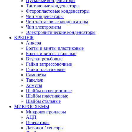
Пусковые конденсаторы
Танталовые конденсаторы
Фторопластовые конденсаторы
Чип конденсаторы
Чип танталовые конденсаторы
Чип электролиты
Электролитические конденсаторы
КРЕПЕЖ
Анкера
Болты и винты пластиковые
Болты и винты стальные
Втулки резьбовые
Гайки запрессовочные
Гайки пластиковые
Саморезы
Такелаж
Хомуты
Шайбы изоляционные
Шайбы пластиковые
Шайбы стальные
МИКРОСХЕМЫ
Микроконтроллеры
АЦП
Генераторы
Датчики / сенсоры