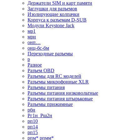
Держатели SIM и карт памяти
Заглушки для разъемов
Изолирующие колпачки
Корпуса к разъемам D-SUB
Модули Keystone Jack
мр1
мрн
онп…
онц-бс-бм
Переходные разъемы
р
Разное
Разъем OBD
Разъемы для RC моделей
Разъемы микрофонные XLR
Разъемы питания
Разъемы питания низковольтные
Разъемы питания штырьковые
Разъемы прижимные
рбн
Рг1н_Рш2н
рп10
рп14
рп15
рпм* рпмм*