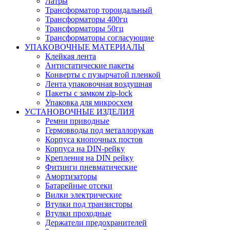
Латры
Трансформатор тороидальный
Трансформаторы 400гц
Трансформаторы 50гц
Трансформаторы согласующие
УПАКОВОЧНЫЕ МАТЕРИАЛЫ
Клейкая лента
Антистатические пакеты
Конверты с пузырчатой пленкой
Лента упаковочная воздушная
Пакеты с замком zip-lock
Упаковка для микросхем
УСТАНОВОЧНЫЕ ИЗДЕЛИЯ
Ремни приводные
Гермовводы под металлорукав
Корпуса кнопочных постов
Корпуса на DIN-рейку
Крепления на DIN рейку
Фитинги пневматические
Амортизаторы
Батарейные отсеки
Вилки электрические
Втулки под транзисторы
Втулки проходные
Держатели предохранителей