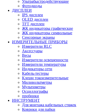
Ультрабыстродействующие
Фотодиоды
ДИСПЛЕИ
IPS дисплеи
OLED дисплеи
TFT дисплеи
ЖК индикаторы графические
ЖК индикаторы символьные
Сенсорные экраны
ИЗМЕРИТЕЛЬНЫЕ ПРИБОРЫ
Измерители RLC
Аксессуары
Весы
Измерители освещенности
Измерители температуры
Индикаторы сети
Кабель-тестеры
Клещи токоизмерительные
Миливольтметры
Мультиметры
Осциллографы
пробники
ИНСТРУМЕНТ
Для монтажа кабельных стяжек
Коврики для пайки