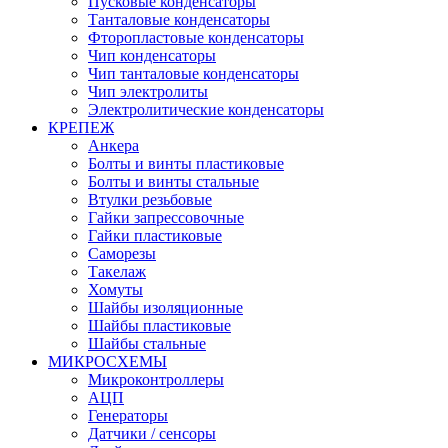
Пусковые конденсаторы
Танталовые конденсаторы
Фторопластовые конденсаторы
Чип конденсаторы
Чип танталовые конденсаторы
Чип электролиты
Электролитические конденсаторы
КРЕПЕЖ
Анкера
Болты и винты пластиковые
Болты и винты стальные
Втулки резьбовые
Гайки запрессовочные
Гайки пластиковые
Саморезы
Такелаж
Хомуты
Шайбы изоляционные
Шайбы пластиковые
Шайбы стальные
МИКРОСХЕМЫ
Микроконтроллеры
АЦП
Генераторы
Датчики / сенсоры