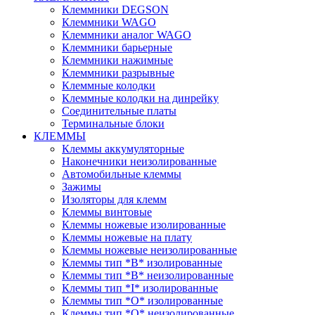
Клеммники DEGSON
Клеммники WAGO
Клеммники аналог WAGO
Клеммники барьерные
Клеммники нажимные
Клеммники разрывные
Клеммные колодки
Клеммные колодки на динрейку
Соединительные платы
Терминальные блоки
КЛЕММЫ
Клеммы аккумуляторные
Наконечники неизолированные
Автомобильные клеммы
Зажимы
Изоляторы для клемм
Клеммы винтовые
Клеммы ножевые изолированные
Клеммы ножевые на плату
Клеммы ножевые неизолированные
Клеммы тип *B* изолированные
Клеммы тип *B* неизолированные
Клеммы тип *I* изолированные
Клеммы тип *O* изолированные
Клеммы тип *O* неизолированные