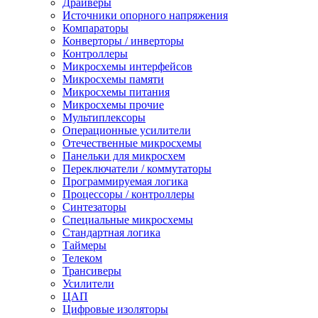
Драйверы
Источники опорного напряжения
Компараторы
Конверторы / инверторы
Контроллеры
Микросхемы интерфейсов
Микросхемы памяти
Микросхемы питания
Микросхемы прочие
Мультиплексоры
Операционные усилители
Отечественные микросхемы
Панельки для микросхем
Переключатели / коммутаторы
Программируемая логика
Процессоры / контроллеры
Синтезаторы
Специальные микросхемы
Стандартная логика
Таймеры
Телеком
Трансиверы
Усилители
ЦАП
Цифровые изоляторы