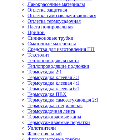
Лакокрасочные материалы
Оплетка защитная
Оплетка самозаварачивающаяся
Оплетка термоусадочная
Паста полировальная
Припой
Силиконовые трубки
Смазочные материалы
Средства для изготовления ПП
Текстолит
Теплопроводящая паста
Теплопроводящие подложки
Термоусадка 2:1
Термоусадка клеевая 3:1
Термоусадка клеевая 4:1
Термоусадка клеевая 6:1
Термоусадка ПВХ
Термоусадка самозатухающая 2:1
Термоусадка специальная
Термоусадочная лента
Термоусаживаемые капы
Термоусаживаемые перчатки
Уплотнители
Флюс паяльный
Фторопластовые трубки