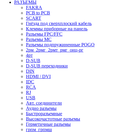
РАЗЪЕМЫ
FAKRA
PCB to PCB
SCART
Гнёзда под сверхплоский кабель
Клеммы приборные на панель
Разъемы FPC/FFC
Разъемы MC
Разъемы подпружиненные POGO
2рм_2рмг_2рмт_рмг_онц-рг
4рт
D-SUB
D-SUB переходники
DIN
HDMI / DVI
IDC
RCA
RJ
USB
Авт. соединители
Аудио разъемы
Быстроразъемные
Высокочастотные разъемы
Герметичные разъемы
грпм_грпмш