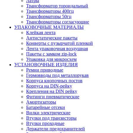
Латры
Трансформатор тороидальный
Трансформаторы 400гц
Трансформаторы 50гц
Трансформаторы согласующие
УПАКОВОЧНЫЕ МАТЕРИАЛЫ
Клейкая лента
Антистатические пакеты
Конверты с пузырчатой пленкой
Лента упаковочная воздушная
Пакеты с замком zip-lock
Упаковка для микросхем
УСТАНОВОЧНЫЕ ИЗДЕЛИЯ
Ремни приводные
Гермовводы под металлорукав
Корпуса кнопочных постов
Корпуса на DIN-рейку
Крепления на DIN рейку
Фитинги пневматические
Амортизаторы
Батарейные отсеки
Вилки электрические
Втулки под транзисторы
Втулки проходные
Держатели предохранителей