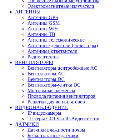
Тональные вызывные устройства
Электромагнитные излучатели
АНТЕННЫ
Антенны GPS
Антенны GSM
Антенны WiFi
Антенны ТВ
Антенны телескопические
Антенные делители (сплиттеры)
Антенные ответвители
Радиоантенны
ВЕНТИЛЯТОРЫ
Вентиляторы центробежные AC
Вентиляторы AC
Вентиляторы DC
Вентиляторы-улитка DC
Монтажные элементы
Провода питания вентиляторов
Решетки для вентиляторов
ВИДЕОНАБЛЮДЕНИЕ
IP видеокамеры
Тестеры CCTV и IP-Видеосистем
ДАТЧИКИ
Датчики влажности почвы
Бесконтактные датчики