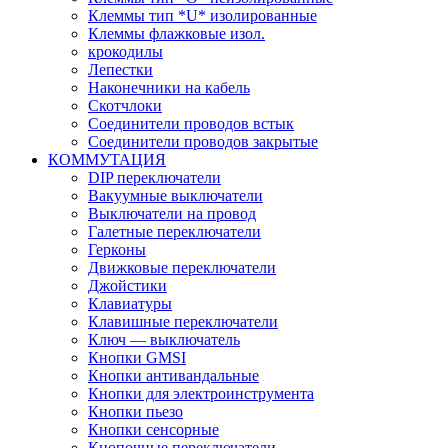
Клеммы тип *U* изолированные
Клеммы флажковые изол.
крокодилы
Лепестки
Наконечники на кабель
Скотчлоки
Соединители проводов встык
Соединители проводов закрытые
КОММУТАЦИЯ
DIP переключатели
Вакуумные выключатели
Выключатели на провод
Галетные переключатели
Герконы
Движковые переключатели
Джойстики
Клавиатуры
Клавишные переключатели
Ключ — выключатель
Кнопки GMSI
Кнопки антивандальные
Кнопки для электроинструмента
Кнопки пьезо
Кнопки сенсорные
Кнопочные переключатели