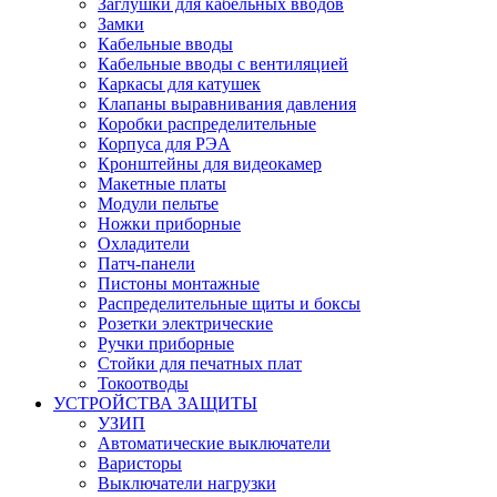
Заглушки для кабельных вводов
Замки
Кабельные вводы
Кабельные вводы с вентиляцией
Каркасы для катушек
Клапаны выравнивания давления
Коробки распределительные
Корпуса для РЭА
Кронштейны для видеокамер
Макетные платы
Модули пельтье
Ножки приборные
Охладители
Патч-панели
Пистоны монтажные
Распределительные щиты и боксы
Розетки электрические
Ручки приборные
Стойки для печатных плат
Токоотводы
УСТРОЙСТВА ЗАЩИТЫ
УЗИП
Автоматические выключатели
Варисторы
Выключатели нагрузки