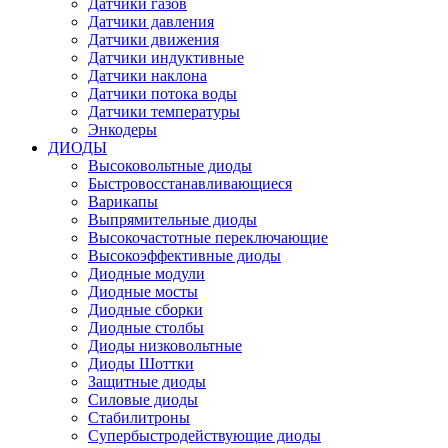
Датчики газов
Датчики давления
Датчики движения
Датчики индуктивные
Датчики наклона
Датчики потока воды
Датчики температуры
Энкодеры
ДИОДЫ
Высоковольтные диоды
Быстровосстанавливающиеся
Варикапы
Выпрямительные диоды
Высокочастотные переключающие
Высокоэффективные диоды
Диодные модули
Диодные мосты
Диодные сборки
Диодные столбы
Диоды низковольтные
Диоды Шоттки
Защитные диоды
Силовые диоды
Стабилитроны
Супербыстродействующие диоды