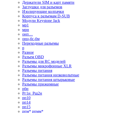
Держатели SIM и карт памяти
Заглушки для разъемов
Изолирующие колпачки
Корпуса к разъемам D-SUB
Модули Keystone Jack
мр1
мрн
онп…
онц-бс-бм
Переходные разъемы
р
Разное
Разъем OBD
Разъемы для RC моделей
Разъемы микрофонные XLR
Разъемы питания
Разъемы питания низковольтные
Разъемы питания штырьковые
Разъемы прижимные
рбн
Рг1н_Рш2н
рп10
рп14
рп15
рпм* рпмм*