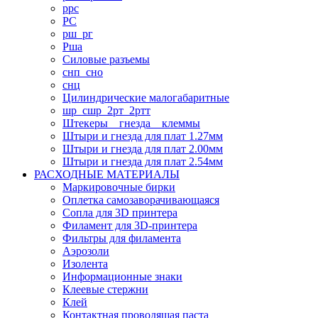
ррс
РС
рш_рг
Рша
Силовые разъемы
снп_сно
снц
Цилиндрические малогабаритные
шр_сшр_2рт_2ртт
Штекеры _ гнезда _ клеммы
Штыри и гнезда для плат 1.27мм
Штыри и гнезда для плат 2.00мм
Штыри и гнезда для плат 2.54мм
РАСХОДНЫЕ МАТЕРИАЛЫ
Маркировочные бирки
Оплетка самозаворачивающаяся
Сопла для 3D принтера
Филамент для 3D-принтера
Фильтры для филамента
Аэрозоли
Изолента
Информационные знаки
Клеевые стержни
Клей
Контактная проводящая паста