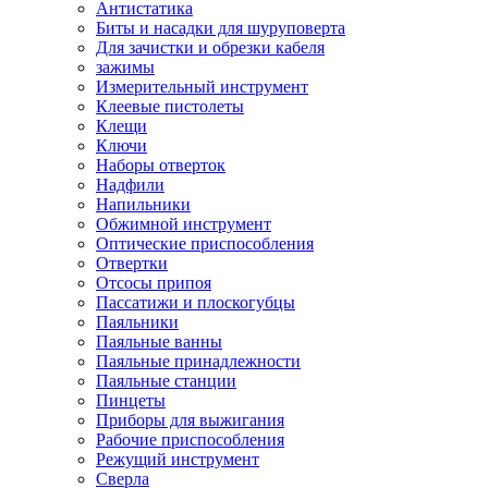
Антистатика
Биты и насадки для шуруповерта
Для зачистки и обрезки кабеля
зажимы
Измерительный инструмент
Клеевые пистолеты
Клещи
Ключи
Наборы отверток
Надфили
Напильники
Обжимной инструмент
Оптические приспособления
Отвертки
Отсосы припоя
Пассатижи и плоскогубцы
Паяльники
Паяльные ванны
Паяльные принадлежности
Паяльные станции
Пинцеты
Приборы для выжигания
Рабочие приспособления
Режущий инструмент
Сверла