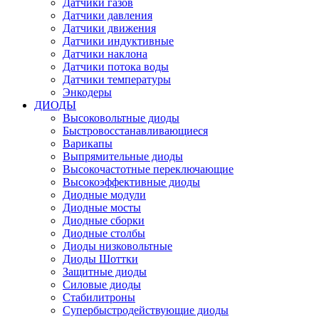
Датчики газов
Датчики давления
Датчики движения
Датчики индуктивные
Датчики наклона
Датчики потока воды
Датчики температуры
Энкодеры
ДИОДЫ
Высоковольтные диоды
Быстровосстанавливающиеся
Варикапы
Выпрямительные диоды
Высокочастотные переключающие
Высокоэффективные диоды
Диодные модули
Диодные мосты
Диодные сборки
Диодные столбы
Диоды низковольтные
Диоды Шоттки
Защитные диоды
Силовые диоды
Стабилитроны
Супербыстродействующие диоды