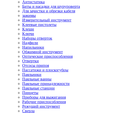
Антистатика
Биты и насадки для шуруповерта
Для зачистки и обрезки кабеля
зажимы
Измерительный инструмент
Клеевые пистолеты
Клещи
Ключи
Наборы отверток
Надфили
Напильники
Обжимной инструмент
Оптические приспособления
Отвертки
Отсосы припоя
Пассатижи и плоскогубцы
Паяльники
Паяльные ванны
Паяльные принадлежности
Паяльные станции
Пинцеты
Приборы для выжигания
Рабочие приспособления
Режущий инструмент
Сверла