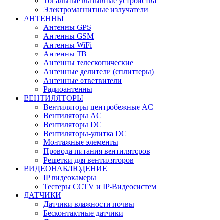
Тональные вызывные устройства
Электромагнитные излучатели
АНТЕННЫ
Антенны GPS
Антенны GSM
Антенны WiFi
Антенны ТВ
Антенны телескопические
Антенные делители (сплиттеры)
Антенные ответвители
Радиоантенны
ВЕНТИЛЯТОРЫ
Вентиляторы центробежные AC
Вентиляторы AC
Вентиляторы DC
Вентиляторы-улитка DC
Монтажные элементы
Провода питания вентиляторов
Решетки для вентиляторов
ВИДЕОНАБЛЮДЕНИЕ
IP видеокамеры
Тестеры CCTV и IP-Видеосистем
ДАТЧИКИ
Датчики влажности почвы
Бесконтактные датчики