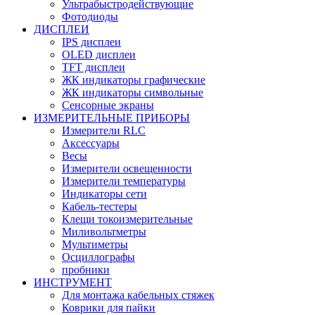
Ультрабыстродействующие
Фотодиоды
ДИСПЛЕИ
IPS дисплеи
OLED дисплеи
TFT дисплеи
ЖК индикаторы графические
ЖК индикаторы символьные
Сенсорные экраны
ИЗМЕРИТЕЛЬНЫЕ ПРИБОРЫ
Измерители RLC
Аксессуары
Весы
Измерители освещенности
Измерители температуры
Индикаторы сети
Кабель-тестеры
Клещи токоизмерительные
Миливольтметры
Мультиметры
Осциллографы
пробники
ИНСТРУМЕНТ
Для монтажа кабельных стяжек
Коврики для пайки