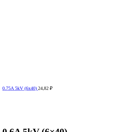
0.75A 5kV (6x40)
24,82
₽
0.6A 5kV (6×40)