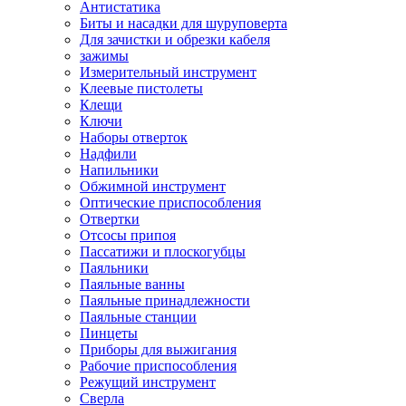
Антистатика
Биты и насадки для шуруповерта
Для зачистки и обрезки кабеля
зажимы
Измерительный инструмент
Клеевые пистолеты
Клещи
Ключи
Наборы отверток
Надфили
Напильники
Обжимной инструмент
Оптические приспособления
Отвертки
Отсосы припоя
Пассатижи и плоскогубцы
Паяльники
Паяльные ванны
Паяльные принадлежности
Паяльные станции
Пинцеты
Приборы для выжигания
Рабочие приспособления
Режущий инструмент
Сверла