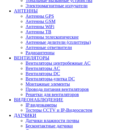
Тональные вызывные устройства
Электромагнитные излучатели
АНТЕННЫ
Антенны GPS
Антенны GSM
Антенны WiFi
Антенны ТВ
Антенны телескопические
Антенные делители (сплиттеры)
Антенные ответвители
Радиоантенны
ВЕНТИЛЯТОРЫ
Вентиляторы центробежные AC
Вентиляторы AC
Вентиляторы DC
Вентиляторы-улитка DC
Монтажные элементы
Провода питания вентиляторов
Решетки для вентиляторов
ВИДЕОНАБЛЮДЕНИЕ
IP видеокамеры
Тестеры CCTV и IP-Видеосистем
ДАТЧИКИ
Датчики влажности почвы
Бесконтактные датчики