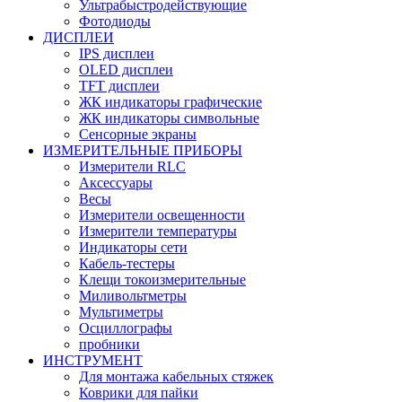
Ультрабыстродействующие
Фотодиоды
ДИСПЛЕИ
IPS дисплеи
OLED дисплеи
TFT дисплеи
ЖК индикаторы графические
ЖК индикаторы символьные
Сенсорные экраны
ИЗМЕРИТЕЛЬНЫЕ ПРИБОРЫ
Измерители RLC
Аксессуары
Весы
Измерители освещенности
Измерители температуры
Индикаторы сети
Кабель-тестеры
Клещи токоизмерительные
Миливольтметры
Мультиметры
Осциллографы
пробники
ИНСТРУМЕНТ
Для монтажа кабельных стяжек
Коврики для пайки