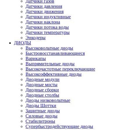
Датчики газов
Датчики давления
Датчики движения
Датчики индуктивные
Датчики наклона
Датчики потока воды
Датчики температуры
Энкодеры
ДИОДЫ
Высоковольтные диоды
Быстровосстанавливающиеся
Варикапы
Выпрямительные диоды
Высокочастотные переключающие
Высокоэффективные диоды
Диодные модули
Диодные мосты
Диодные сборки
Диодные столбы
Диоды низковольтные
Диоды Шоттки
Защитные диоды
Силовые диоды
Стабилитроны
Супербыстродействующие диоды