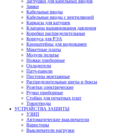
Заглушки для кабельных вводов
Замки
Кабельные вводы
Кабельные вводы с вентиляцией
Каркасы для катушек
Клапаны выравнивания давления
Коробки распределительные
Корпуса для РЭА
Кронштейны для видеокамер
Макетные платы
Модули пельтье
Ножки приборные
Охладители
Патч-панели
Пистоны монтажные
Распределительные щиты и боксы
Розетки электрические
Ручки приборные
Стойки для печатных плат
Токоотводы
УСТРОЙСТВА ЗАЩИТЫ
УЗИП
Автоматические выключатели
Варисторы
Выключатели нагрузки