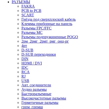
РАЗЪЕМЫ
FAKRA
PCB to PCB
SCART
Гнёзда под сверхплоский кабель
Клеммы приборные на панель
Разъемы FPC/FFC
Разъемы MC
Разъемы подпружиненные POGO
2рм_2рмг_2рмт_рмг_онц-рг
4рт
D-SUB
D-SUB переходники
DIN
HDMI / DVI
IDC
RCA
RJ
USB
Авт. соединители
Аудио разъемы
Быстроразъемные
Высокочастотные разъемы
Герметичные разъемы
грпм_грпмш