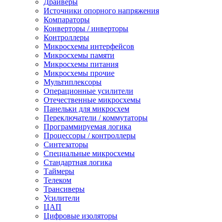
Драйверы
Источники опорного напряжения
Компараторы
Конверторы / инверторы
Контроллеры
Микросхемы интерфейсов
Микросхемы памяти
Микросхемы питания
Микросхемы прочие
Мультиплексоры
Операционные усилители
Отечественные микросхемы
Панельки для микросхем
Переключатели / коммутаторы
Программируемая логика
Процессоры / контроллеры
Синтезаторы
Специальные микросхемы
Стандартная логика
Таймеры
Телеком
Трансиверы
Усилители
ЦАП
Цифровые изоляторы