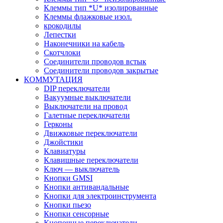
Клеммы тип *U* изолированные
Клеммы флажковые изол.
крокодилы
Лепестки
Наконечники на кабель
Скотчлоки
Соединители проводов встык
Соединители проводов закрытые
КОММУТАЦИЯ
DIP переключатели
Вакуумные выключатели
Выключатели на провод
Галетные переключатели
Герконы
Движковые переключатели
Джойстики
Клавиатуры
Клавишные переключатели
Ключ — выключатель
Кнопки GMSI
Кнопки антивандальные
Кнопки для электроинструмента
Кнопки пьезо
Кнопки сенсорные
Кнопочные переключатели