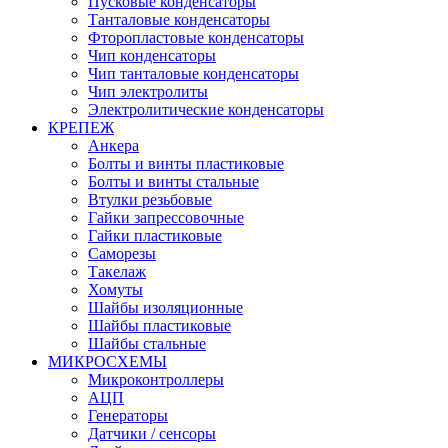
Пусковые конденсаторы
Танталовые конденсаторы
Фторопластовые конденсаторы
Чип конденсаторы
Чип танталовые конденсаторы
Чип электролиты
Электролитические конденсаторы
КРЕПЕЖ
Анкера
Болты и винты пластиковые
Болты и винты стальные
Втулки резьбовые
Гайки запрессовочные
Гайки пластиковые
Саморезы
Такелаж
Хомуты
Шайбы изоляционные
Шайбы пластиковые
Шайбы стальные
МИКРОСХЕМЫ
Микроконтроллеры
АЦП
Генераторы
Датчики / сенсоры