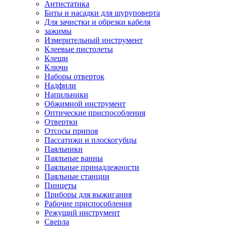
Антистатика
Биты и насадки для шуруповерта
Для зачистки и обрезки кабеля
зажимы
Измерительный инструмент
Клеевые пистолеты
Клещи
Ключи
Наборы отверток
Надфили
Напильники
Обжимной инструмент
Оптические приспособления
Отвертки
Отсосы припоя
Пассатижи и плоскогубцы
Паяльники
Паяльные ванны
Паяльные принадлежности
Паяльные станции
Пинцеты
Приборы для выжигания
Рабочие приспособления
Режущий инструмент
Сверла