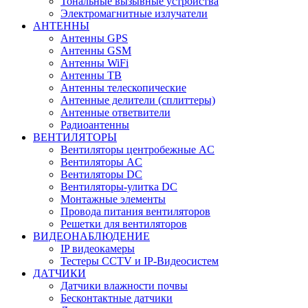
Тональные вызывные устройства
Электромагнитные излучатели
АНТЕННЫ
Антенны GPS
Антенны GSM
Антенны WiFi
Антенны ТВ
Антенны телескопические
Антенные делители (сплиттеры)
Антенные ответвители
Радиоантенны
ВЕНТИЛЯТОРЫ
Вентиляторы центробежные AC
Вентиляторы AC
Вентиляторы DC
Вентиляторы-улитка DC
Монтажные элементы
Провода питания вентиляторов
Решетки для вентиляторов
ВИДЕОНАБЛЮДЕНИЕ
IP видеокамеры
Тестеры CCTV и IP-Видеосистем
ДАТЧИКИ
Датчики влажности почвы
Бесконтактные датчики