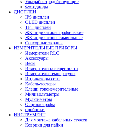
Ультрабыстродействующие
Фотодиоды
ДИСПЛЕИ
IPS дисплеи
OLED дисплеи
TFT дисплеи
ЖК индикаторы графические
ЖК индикаторы символьные
Сенсорные экраны
ИЗМЕРИТЕЛЬНЫЕ ПРИБОРЫ
Измерители RLC
Аксессуары
Весы
Измерители освещенности
Измерители температуры
Индикаторы сети
Кабель-тестеры
Клещи токоизмерительные
Миливольтметры
Мультиметры
Осциллографы
пробники
ИНСТРУМЕНТ
Для монтажа кабельных стяжек
Коврики для пайки