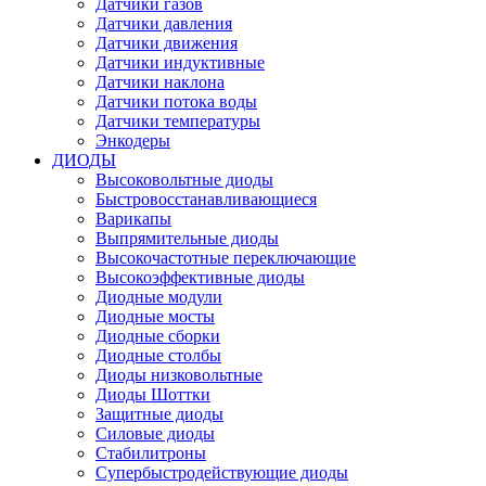
Датчики газов
Датчики давления
Датчики движения
Датчики индуктивные
Датчики наклона
Датчики потока воды
Датчики температуры
Энкодеры
ДИОДЫ
Высоковольтные диоды
Быстровосстанавливающиеся
Варикапы
Выпрямительные диоды
Высокочастотные переключающие
Высокоэффективные диоды
Диодные модули
Диодные мосты
Диодные сборки
Диодные столбы
Диоды низковольтные
Диоды Шоттки
Защитные диоды
Силовые диоды
Стабилитроны
Супербыстродействующие диоды