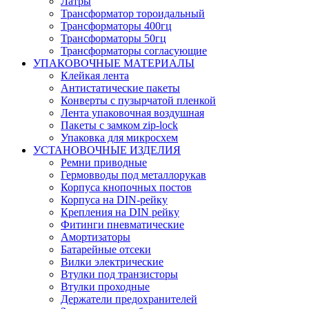
Латры
Трансформатор тороидальный
Трансформаторы 400гц
Трансформаторы 50гц
Трансформаторы согласующие
УПАКОВОЧНЫЕ МАТЕРИАЛЫ
Клейкая лента
Антистатические пакеты
Конверты с пузырчатой пленкой
Лента упаковочная воздушная
Пакеты с замком zip-lock
Упаковка для микросхем
УСТАНОВОЧНЫЕ ИЗДЕЛИЯ
Ремни приводные
Гермовводы под металлорукав
Корпуса кнопочных постов
Корпуса на DIN-рейку
Крепления на DIN рейку
Фитинги пневматические
Амортизаторы
Батарейные отсеки
Вилки электрические
Втулки под транзисторы
Втулки проходные
Держатели предохранителей