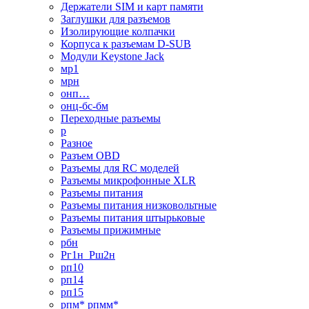
Держатели SIM и карт памяти
Заглушки для разъемов
Изолирующие колпачки
Корпуса к разъемам D-SUB
Модули Keystone Jack
мр1
мрн
онп…
онц-бс-бм
Переходные разъемы
р
Разное
Разъем OBD
Разъемы для RC моделей
Разъемы микрофонные XLR
Разъемы питания
Разъемы питания низковольтные
Разъемы питания штырьковые
Разъемы прижимные
рбн
Рг1н_Рш2н
рп10
рп14
рп15
рпм* рпмм*