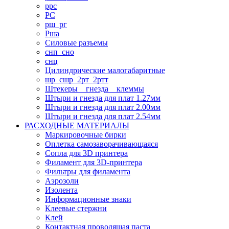
ррс
РС
рш_рг
Рша
Силовые разъемы
снп_сно
снц
Цилиндрические малогабаритные
шр_сшр_2рт_2ртт
Штекеры _ гнезда _ клеммы
Штыри и гнезда для плат 1.27мм
Штыри и гнезда для плат 2.00мм
Штыри и гнезда для плат 2.54мм
РАСХОДНЫЕ МАТЕРИАЛЫ
Маркировочные бирки
Оплетка самозаворачивающаяся
Сопла для 3D принтера
Филамент для 3D-принтера
Фильтры для филамента
Аэрозоли
Изолента
Информационные знаки
Клеевые стержни
Клей
Контактная проводящая паста