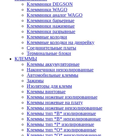
Клеммники DEGSON
Клеммники WAGO
Клеммники аналог WAGO
Клеммники барьерные
Клеммники нажимные
Клеммники разрывные
Клеммные колодки
Клеммные колодки на динрейку
Соединительные платы
Терминальные блоки
КЛЕММЫ
Клеммы аккумуляторные
Наконечники неизолированные
Автомобильные клеммы
Зажимы
Изоляторы для клемм
Клеммы винтовые
Клеммы ножевые изолированные
Клеммы ножевые на плату
Клеммы ножевые неизолированные
Клеммы тип *B* изолированные
Клеммы тип *B* неизолированные
Клеммы тип *I* изолированные
Клеммы тип *O* изолированные
Клеммы тип *O* неизолированные