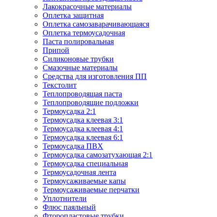
Лакокрасочные материалы
Оплетка защитная
Оплетка самозаварачивающаяся
Оплетка термоусадочная
Паста полировальная
Припой
Силиконовые трубки
Смазочные материалы
Средства для изготовления ПП
Текстолит
Теплопроводящая паста
Теплопроводящие подложки
Термоусадка 2:1
Термоусадка клеевая 3:1
Термоусадка клеевая 4:1
Термоусадка клеевая 6:1
Термоусадка ПВХ
Термоусадка самозатухающая 2:1
Термоусадка специальная
Термоусадочная лента
Термоусаживаемые капы
Термоусаживаемые перчатки
Уплотнители
Флюс паяльный
Фторопластовые трубки