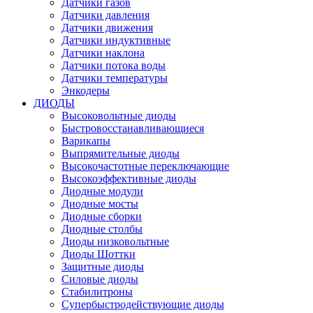
Датчики газов
Датчики давления
Датчики движения
Датчики индуктивные
Датчики наклона
Датчики потока воды
Датчики температуры
Энкодеры
ДИОДЫ
Высоковольтные диоды
Быстровосстанавливающиеся
Варикапы
Выпрямительные диоды
Высокочастотные переключающие
Высокоэффективные диоды
Диодные модули
Диодные мосты
Диодные сборки
Диодные столбы
Диоды низковольтные
Диоды Шоттки
Защитные диоды
Силовые диоды
Стабилитроны
Супербыстродействующие диоды