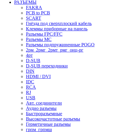
РАЗЪЕМЫ
FAKRA
PCB to PCB
SCART
Гнёзда под сверхплоский кабель
Клеммы приборные на панель
Разъемы FPC/FFC
Разъемы MC
Разъемы подпружиненные POGO
2рм_2рмг_2рмт_рмг_онц-рг
4рт
D-SUB
D-SUB переходники
DIN
HDMI / DVI
IDC
RCA
RJ
USB
Авт. соединители
Аудио разъемы
Быстроразъемные
Высокочастотные разъемы
Герметичные разъемы
грпм_грпмш