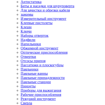
Антистатика
Биты и насадки для шуруповерта
Для зачистки и обрезки кабеля
зажимы
Измерительный инструмент
Клеевые пистолеты
Клещи
Ключи
Наборы отверток
Надфили
Напильники
Обжимной инструмент
Оптические приспособления
Отвертки
Отсосы припоя
Пассатижи и плоскогубцы
Паяльники
Паяльные ванны
Паяльные принадлежности
Паяльные станции
Пинцеты
Приборы для выжигания
Рабочие приспособления
Режущий инструмент
Сверла