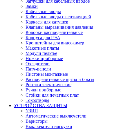
Заглушки для кабельных вводов
Замки
Кабельные вводы
Кабельные вводы с вентиляцией
Каркасы для катушек
Клапаны выравнивания давления
Коробки распределительные
Корпуса для РЭА
Кронштейны для видеокамер
Макетные платы
Модули пельтье
Ножки приборные
Охладители
Патч-панели
Пистоны монтажные
Распределительные щиты и боксы
Розетки электрические
Ручки приборные
Стойки для печатных плат
Токоотводы
УСТРОЙСТВА ЗАЩИТЫ
УЗИП
Автоматические выключатели
Варисторы
Выключатели нагрузки