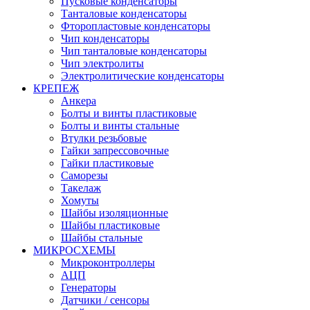
Пусковые конденсаторы
Танталовые конденсаторы
Фторопластовые конденсаторы
Чип конденсаторы
Чип танталовые конденсаторы
Чип электролиты
Электролитические конденсаторы
КРЕПЕЖ
Анкера
Болты и винты пластиковые
Болты и винты стальные
Втулки резьбовые
Гайки запрессовочные
Гайки пластиковые
Саморезы
Такелаж
Хомуты
Шайбы изоляционные
Шайбы пластиковые
Шайбы стальные
МИКРОСХЕМЫ
Микроконтроллеры
АЦП
Генераторы
Датчики / сенсоры