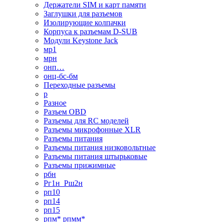
Держатели SIM и карт памяти
Заглушки для разъемов
Изолирующие колпачки
Корпуса к разъемам D-SUB
Модули Keystone Jack
мр1
мрн
онп…
онц-бс-бм
Переходные разъемы
р
Разное
Разъем OBD
Разъемы для RC моделей
Разъемы микрофонные XLR
Разъемы питания
Разъемы питания низковольтные
Разъемы питания штырьковые
Разъемы прижимные
рбн
Рг1н_Рш2н
рп10
рп14
рп15
рпм* рпмм*