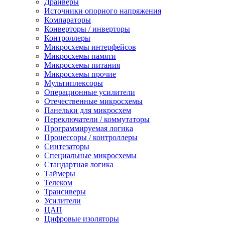
Драйверы
Источники опорного напряжения
Компараторы
Конверторы / инверторы
Контроллеры
Микросхемы интерфейсов
Микросхемы памяти
Микросхемы питания
Микросхемы прочие
Мультиплексоры
Операционные усилители
Отечественные микросхемы
Панельки для микросхем
Переключатели / коммутаторы
Программируемая логика
Процессоры / контроллеры
Синтезаторы
Специальные микросхемы
Стандартная логика
Таймеры
Телеком
Трансиверы
Усилители
ЦАП
Цифровые изоляторы