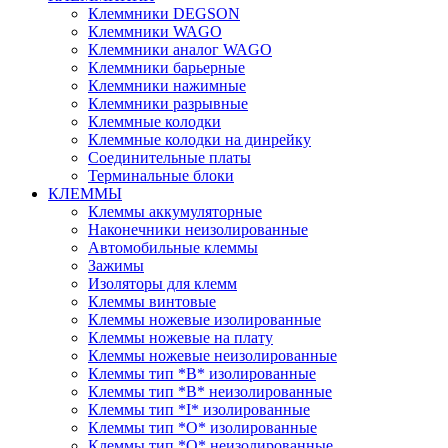
Клеммники DEGSON
Клеммники WAGO
Клеммники аналог WAGO
Клеммники барьерные
Клеммники нажимные
Клеммники разрывные
Клеммные колодки
Клеммные колодки на динрейку
Соединительные платы
Терминальные блоки
КЛЕММЫ
Клеммы аккумуляторные
Наконечники неизолированные
Автомобильные клеммы
Зажимы
Изоляторы для клемм
Клеммы винтовые
Клеммы ножевые изолированные
Клеммы ножевые на плату
Клеммы ножевые неизолированные
Клеммы тип *B* изолированные
Клеммы тип *B* неизолированные
Клеммы тип *I* изолированные
Клеммы тип *O* изолированные
Клеммы тип *O* неизолированные