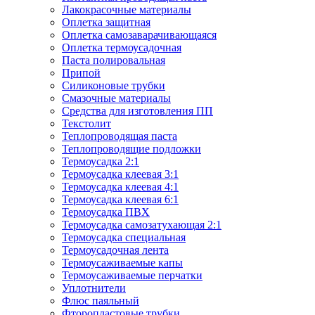
Лакокрасочные материалы
Оплетка защитная
Оплетка самозаварачивающаяся
Оплетка термоусадочная
Паста полировальная
Припой
Силиконовые трубки
Смазочные материалы
Средства для изготовления ПП
Текстолит
Теплопроводящая паста
Теплопроводящие подложки
Термоусадка 2:1
Термоусадка клеевая 3:1
Термоусадка клеевая 4:1
Термоусадка клеевая 6:1
Термоусадка ПВХ
Термоусадка самозатухающая 2:1
Термоусадка специальная
Термоусадочная лента
Термоусаживаемые капы
Термоусаживаемые перчатки
Уплотнители
Флюс паяльный
Фторопластовые трубки