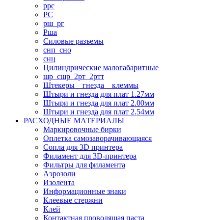
ррс
РС
рш_рг
Рша
Силовые разъемы
снп_сно
снц
Цилиндрические малогабаритные
шр_сшр_2рт_2ртт
Штекеры _ гнезда _ клеммы
Штыри и гнезда для плат 1.27мм
Штыри и гнезда для плат 2.00мм
Штыри и гнезда для плат 2.54мм
РАСХОДНЫЕ МАТЕРИАЛЫ
Маркировочные бирки
Оплетка самозаворачивающаяся
Сопла для 3D принтера
Филамент для 3D-принтера
Фильтры для филамента
Аэрозоли
Изолента
Информационные знаки
Клеевые стержни
Клей
Контактная проводящая паста