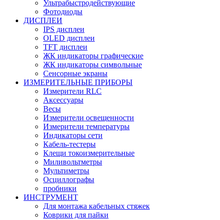
Ультрабыстродействующие
Фотодиоды
ДИСПЛЕИ
IPS дисплеи
OLED дисплеи
TFT дисплеи
ЖК индикаторы графические
ЖК индикаторы символьные
Сенсорные экраны
ИЗМЕРИТЕЛЬНЫЕ ПРИБОРЫ
Измерители RLC
Аксессуары
Весы
Измерители освещенности
Измерители температуры
Индикаторы сети
Кабель-тестеры
Клещи токоизмерительные
Миливольтметры
Мультиметры
Осциллографы
пробники
ИНСТРУМЕНТ
Для монтажа кабельных стяжек
Коврики для пайки