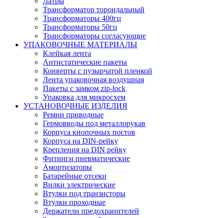
Латры
Трансформатор тороидальный
Трансформаторы 400гц
Трансформаторы 50гц
Трансформаторы согласующие
УПАКОВОЧНЫЕ МАТЕРИАЛЫ
Клейкая лента
Антистатические пакеты
Конверты с пузырчатой пленкой
Лента упаковочная воздушная
Пакеты с замком zip-lock
Упаковка для микросхем
УСТАНОВОЧНЫЕ ИЗДЕЛИЯ
Ремни приводные
Гермовводы под металлорукав
Корпуса кнопочных постов
Корпуса на DIN-рейку
Крепления на DIN рейку
Фитинги пневматические
Амортизаторы
Батарейные отсеки
Вилки электрические
Втулки под транзисторы
Втулки проходные
Держатели предохранителей