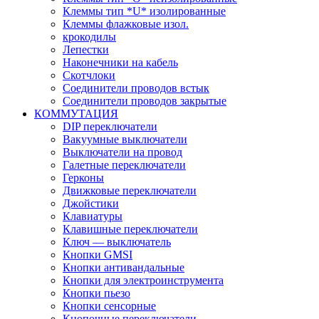
Клеммы тип *U* изолированные
Клеммы флажковые изол.
крокодилы
Лепестки
Наконечники на кабель
Скотчлоки
Соединители проводов встык
Соединители проводов закрытые
КОММУТАЦИЯ
DIP переключатели
Вакуумные выключатели
Выключатели на провод
Галетные переключатели
Герконы
Движковые переключатели
Джойстики
Клавиатуры
Клавишные переключатели
Ключ — выключатель
Кнопки GMSI
Кнопки антивандальные
Кнопки для электроинструмента
Кнопки пьезо
Кнопки сенсорные
Кнопочные переключатели