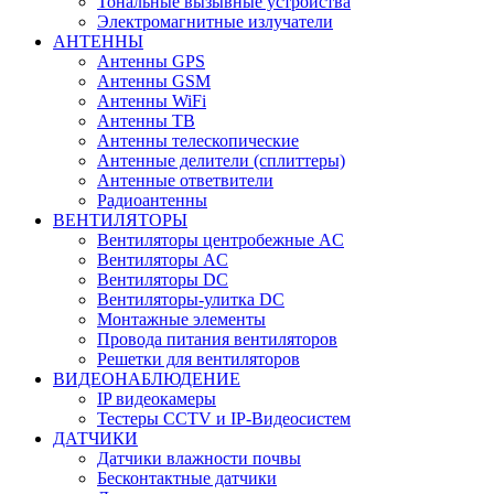
Тональные вызывные устройства
Электромагнитные излучатели
АНТЕННЫ
Антенны GPS
Антенны GSM
Антенны WiFi
Антенны ТВ
Антенны телескопические
Антенные делители (сплиттеры)
Антенные ответвители
Радиоантенны
ВЕНТИЛЯТОРЫ
Вентиляторы центробежные AC
Вентиляторы AC
Вентиляторы DC
Вентиляторы-улитка DC
Монтажные элементы
Провода питания вентиляторов
Решетки для вентиляторов
ВИДЕОНАБЛЮДЕНИЕ
IP видеокамеры
Тестеры CCTV и IP-Видеосистем
ДАТЧИКИ
Датчики влажности почвы
Бесконтактные датчики