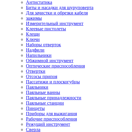
Антистатика
Биты и насадки для шуруповерта
Для зачистки и обрезки кабеля
зажимы
Измерительный инструмент
Клеевые пистолеты
Клещи
Ключи
Наборы отверток
Надфили
Напильники
Обжимной инструмент
Оптические приспособления
Отвертки
Отсосы припоя
Пассатижи и плоскогубцы
Паяльники
Паяльные ванны
Паяльные принадлежности
Паяльные станции
Пинцеты
Приборы для выжигания
Рабочие приспособления
Режущий инструмент
Сверла