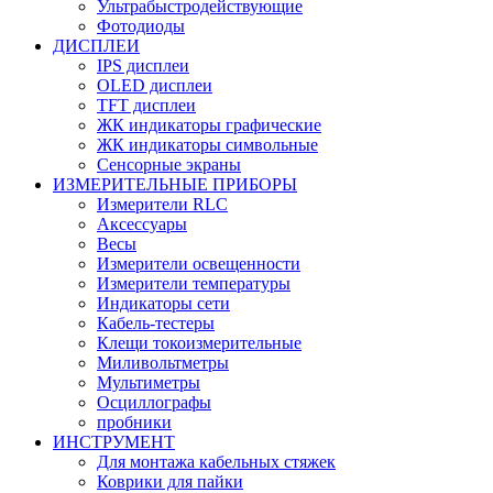
Ультрабыстродействующие
Фотодиоды
ДИСПЛЕИ
IPS дисплеи
OLED дисплеи
TFT дисплеи
ЖК индикаторы графические
ЖК индикаторы символьные
Сенсорные экраны
ИЗМЕРИТЕЛЬНЫЕ ПРИБОРЫ
Измерители RLC
Аксессуары
Весы
Измерители освещенности
Измерители температуры
Индикаторы сети
Кабель-тестеры
Клещи токоизмерительные
Миливольтметры
Мультиметры
Осциллографы
пробники
ИНСТРУМЕНТ
Для монтажа кабельных стяжек
Коврики для пайки