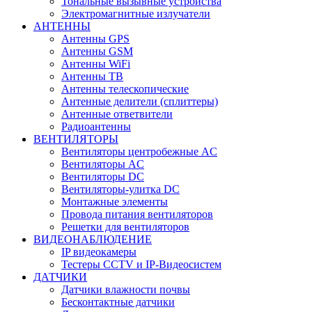
Тональные вызывные устройства
Электромагнитные излучатели
АНТЕННЫ
Антенны GPS
Антенны GSM
Антенны WiFi
Антенны ТВ
Антенны телескопические
Антенные делители (сплиттеры)
Антенные ответвители
Радиоантенны
ВЕНТИЛЯТОРЫ
Вентиляторы центробежные AC
Вентиляторы AC
Вентиляторы DC
Вентиляторы-улитка DC
Монтажные элементы
Провода питания вентиляторов
Решетки для вентиляторов
ВИДЕОНАБЛЮДЕНИЕ
IP видеокамеры
Тестеры CCTV и IP-Видеосистем
ДАТЧИКИ
Датчики влажности почвы
Бесконтактные датчики