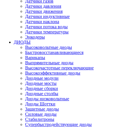
Датчики газов
Датчики давления
Датчики движения
Датчики индуктивные
Датчики наклона
Датчики потока воды
Датчики температуры
Энкодеры
ДИОДЫ
Высоковольтные диоды
Быстровосстанавливающиеся
Варикапы
Выпрямительные диоды
Высокочастотные переключающие
Высокоэффективные диоды
Диодные модули
Диодные мосты
Диодные сборки
Диодные столбы
Диоды низковольтные
Диоды Шоттки
Защитные диоды
Силовые диоды
Стабилитроны
Супербыстродействующие диоды