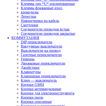
Клеммы тип *U* изолированные
Клеммы флажковые изол.
крокодилы
Лепестки
Наконечники на кабель
Скотчлоки
Соединители проводов встык
Соединители проводов закрытые
КОММУТАЦИЯ
DIP переключатели
Вакуумные выключатели
Выключатели на провод
Галетные переключатели
Герконы
Движковые переключатели
Джойстики
Клавиатуры
Клавишные переключатели
Ключ — выключатель
Кнопки GMSI
Кнопки антивандальные
Кнопки для электроинструмента
Кнопки пьезо
Кнопки сенсорные
Кнопочные переключатели