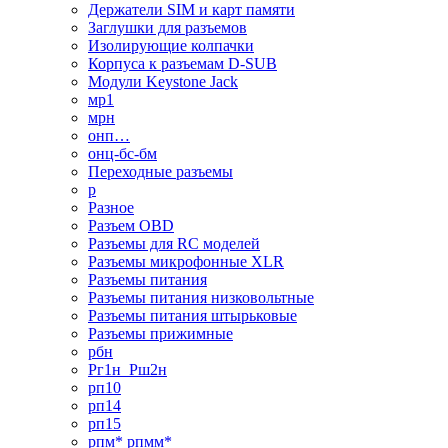
Держатели SIM и карт памяти
Заглушки для разъемов
Изолирующие колпачки
Корпуса к разъемам D-SUB
Модули Keystone Jack
мр1
мрн
онп…
онц-бс-бм
Переходные разъемы
р
Разное
Разъем OBD
Разъемы для RC моделей
Разъемы микрофонные XLR
Разъемы питания
Разъемы питания низковольтные
Разъемы питания штырьковые
Разъемы прижимные
рбн
Рг1н_Рш2н
рп10
рп14
рп15
рпм* рпмм*