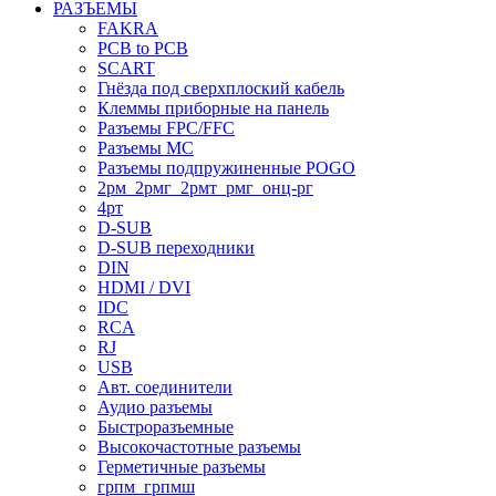
РАЗЪЕМЫ
FAKRA
PCB to PCB
SCART
Гнёзда под сверхплоский кабель
Клеммы приборные на панель
Разъемы FPC/FFC
Разъемы MC
Разъемы подпружиненные POGO
2рм_2рмг_2рмт_рмг_онц-рг
4рт
D-SUB
D-SUB переходники
DIN
HDMI / DVI
IDC
RCA
RJ
USB
Авт. соединители
Аудио разъемы
Быстроразъемные
Высокочастотные разъемы
Герметичные разъемы
грпм_грпмш