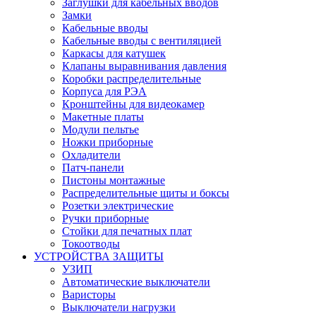
Заглушки для кабельных вводов
Замки
Кабельные вводы
Кабельные вводы с вентиляцией
Каркасы для катушек
Клапаны выравнивания давления
Коробки распределительные
Корпуса для РЭА
Кронштейны для видеокамер
Макетные платы
Модули пельтье
Ножки приборные
Охладители
Патч-панели
Пистоны монтажные
Распределительные щиты и боксы
Розетки электрические
Ручки приборные
Стойки для печатных плат
Токоотводы
УСТРОЙСТВА ЗАЩИТЫ
УЗИП
Автоматические выключатели
Варисторы
Выключатели нагрузки