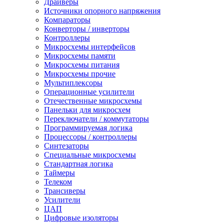
Драйверы
Источники опорного напряжения
Компараторы
Конверторы / инверторы
Контроллеры
Микросхемы интерфейсов
Микросхемы памяти
Микросхемы питания
Микросхемы прочие
Мультиплексоры
Операционные усилители
Отечественные микросхемы
Панельки для микросхем
Переключатели / коммутаторы
Программируемая логика
Процессоры / контроллеры
Синтезаторы
Специальные микросхемы
Стандартная логика
Таймеры
Телеком
Трансиверы
Усилители
ЦАП
Цифровые изоляторы