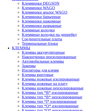
Клеммники DEGSON
Клеммники WAGO
Клеммники аналог WAGO
Клеммники барьерные
Клеммники нажимные
Клеммники разрывные
Клеммные колодки
Клеммные колодки на динрейку
Соединительные платы
Терминальные блоки
КЛЕММЫ
Клеммы аккумуляторные
Наконечники неизолированные
Автомобильные клеммы
Зажимы
Изоляторы для клемм
Клеммы винтовые
Клеммы ножевые изолированные
Клеммы ножевые на плату
Клеммы ножевые неизолированные
Клеммы тип *B* изолированные
Клеммы тип *B* неизолированные
Клеммы тип *I* изолированные
Клеммы тип *O* изолированные
Клеммы тип *O* неизолированные