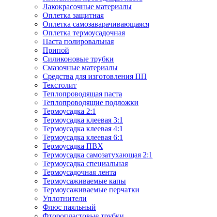
Лакокрасочные материалы
Оплетка защитная
Оплетка самозаварачивающаяся
Оплетка термоусадочная
Паста полировальная
Припой
Силиконовые трубки
Смазочные материалы
Средства для изготовления ПП
Текстолит
Теплопроводящая паста
Теплопроводящие подложки
Термоусадка 2:1
Термоусадка клеевая 3:1
Термоусадка клеевая 4:1
Термоусадка клеевая 6:1
Термоусадка ПВХ
Термоусадка самозатухающая 2:1
Термоусадка специальная
Термоусадочная лента
Термоусаживаемые капы
Термоусаживаемые перчатки
Уплотнители
Флюс паяльный
Фторопластовые трубки