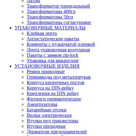
Латры
Трансформатор тороидальный
Трансформаторы 400гц
Трансформаторы 50гц
Трансформаторы согласующие
УПАКОВОЧНЫЕ МАТЕРИАЛЫ
Клейкая лента
Антистатические пакеты
Конверты с пузырчатой пленкой
Лента упаковочная воздушная
Пакеты с замком zip-lock
Упаковка для микросхем
УСТАНОВОЧНЫЕ ИЗДЕЛИЯ
Ремни приводные
Гермовводы под металлорукав
Корпуса кнопочных постов
Корпуса на DIN-рейку
Крепления на DIN рейку
Фитинги пневматические
Амортизаторы
Батарейные отсеки
Вилки электрические
Втулки под транзисторы
Втулки проходные
Держатели предохранителей