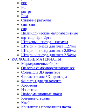
ррс
РС
рш_рг
Рша
Силовые разъемы
снп_сно
снц
Цилиндрические малогабаритные
шр_сшр_2рт_2ртт
Штекеры _ гнезда _ клеммы
Штыри и гнезда для плат 1.27мм
Штыри и гнезда для плат 2.00мм
Штыри и гнезда для плат 2.54мм
РАСХОДНЫЕ МАТЕРИАЛЫ
Маркировочные бирки
Оплетка самозаворачивающаяся
Сопла для 3D принтера
Филамент для 3D-принтера
Фильтры для филамента
Аэрозоли
Изолента
Информационные знаки
Клеевые стержни
Клей
Контактная проводящая паста