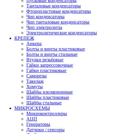
Пусковые конденсаторы
Танталовые конденсаторы
Фторопластовые конденсаторы
Чип конденсаторы
Чип танталовые конденсаторы
Чип электролиты
Электролитические конденсаторы
КРЕПЕЖ
Анкера
Болты и винты пластиковые
Болты и винты стальные
Втулки резьбовые
Гайки запрессовочные
Гайки пластиковые
Саморезы
Такелаж
Хомуты
Шайбы изоляционные
Шайбы пластиковые
Шайбы стальные
МИКРОСХЕМЫ
Микроконтроллеры
АЦП
Генераторы
Датчики / сенсоры