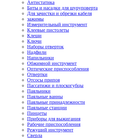
Антистатика
Биты и насадки для шуруповерта
Для зачистки и обрезки кабеля
зажимы
Измерительный инструмент
Клеевые пистолеты
Клещи
Ключи
Наборы отверток
Надфили
Напильники
Обжимной инструмент
Оптические приспособления
Отвертки
Отсосы припоя
Пассатижи и плоскогубцы
Паяльники
Паяльные ванны
Паяльные принадлежности
Паяльные станции
Пинцеты
Приборы для выжигания
Рабочие приспособления
Режущий инструмент
Сверла