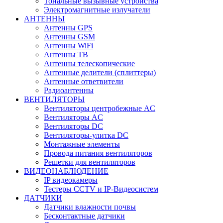
Тональные вызывные устройства
Электромагнитные излучатели
АНТЕННЫ
Антенны GPS
Антенны GSM
Антенны WiFi
Антенны ТВ
Антенны телескопические
Антенные делители (сплиттеры)
Антенные ответвители
Радиоантенны
ВЕНТИЛЯТОРЫ
Вентиляторы центробежные AC
Вентиляторы AC
Вентиляторы DC
Вентиляторы-улитка DC
Монтажные элементы
Провода питания вентиляторов
Решетки для вентиляторов
ВИДЕОНАБЛЮДЕНИЕ
IP видеокамеры
Тестеры CCTV и IP-Видеосистем
ДАТЧИКИ
Датчики влажности почвы
Бесконтактные датчики