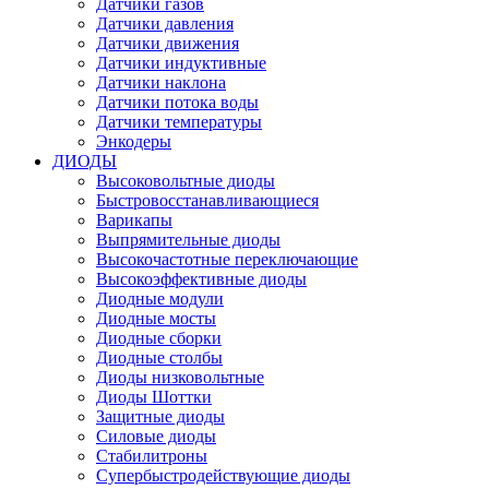
Датчики газов
Датчики давления
Датчики движения
Датчики индуктивные
Датчики наклона
Датчики потока воды
Датчики температуры
Энкодеры
ДИОДЫ
Высоковольтные диоды
Быстровосстанавливающиеся
Варикапы
Выпрямительные диоды
Высокочастотные переключающие
Высокоэффективные диоды
Диодные модули
Диодные мосты
Диодные сборки
Диодные столбы
Диоды низковольтные
Диоды Шоттки
Защитные диоды
Силовые диоды
Стабилитроны
Супербыстродействующие диоды