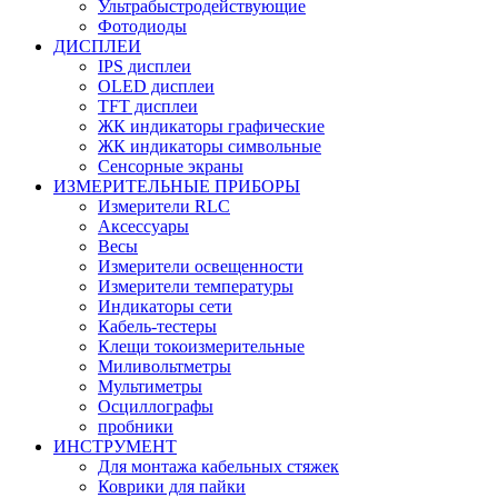
Ультрабыстродействующие
Фотодиоды
ДИСПЛЕИ
IPS дисплеи
OLED дисплеи
TFT дисплеи
ЖК индикаторы графические
ЖК индикаторы символьные
Сенсорные экраны
ИЗМЕРИТЕЛЬНЫЕ ПРИБОРЫ
Измерители RLC
Аксессуары
Весы
Измерители освещенности
Измерители температуры
Индикаторы сети
Кабель-тестеры
Клещи токоизмерительные
Миливольтметры
Мультиметры
Осциллографы
пробники
ИНСТРУМЕНТ
Для монтажа кабельных стяжек
Коврики для пайки