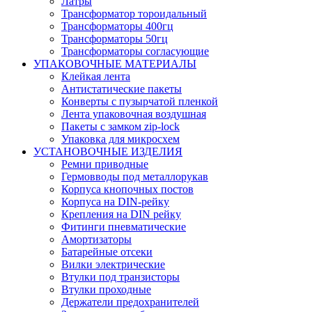
Латры
Трансформатор тороидальный
Трансформаторы 400гц
Трансформаторы 50гц
Трансформаторы согласующие
УПАКОВОЧНЫЕ МАТЕРИАЛЫ
Клейкая лента
Антистатические пакеты
Конверты с пузырчатой пленкой
Лента упаковочная воздушная
Пакеты с замком zip-lock
Упаковка для микросхем
УСТАНОВОЧНЫЕ ИЗДЕЛИЯ
Ремни приводные
Гермовводы под металлорукав
Корпуса кнопочных постов
Корпуса на DIN-рейку
Крепления на DIN рейку
Фитинги пневматические
Амортизаторы
Батарейные отсеки
Вилки электрические
Втулки под транзисторы
Втулки проходные
Держатели предохранителей