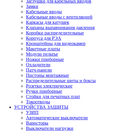
Заглушки для кабельных вводов
Замки
Кабельные вводы
Кабельные вводы с вентиляцией
Каркасы для катушек
Клапаны выравнивания давления
Коробки распределительные
Корпуса для РЭА
Кронштейны для видеокамер
Макетные платы
Модули пельтье
Ножки приборные
Охладители
Патч-панели
Пистоны монтажные
Распределительные щиты и боксы
Розетки электрические
Ручки приборные
Стойки для печатных плат
Токоотводы
УСТРОЙСТВА ЗАЩИТЫ
УЗИП
Автоматические выключатели
Варисторы
Выключатели нагрузки