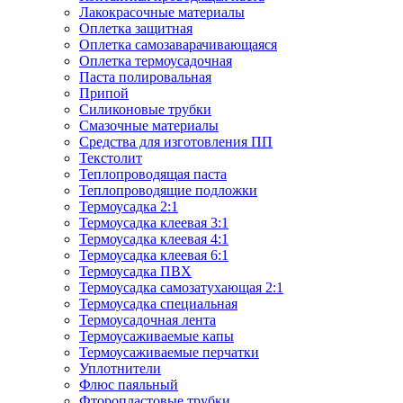
Лакокрасочные материалы
Оплетка защитная
Оплетка самозаварачивающаяся
Оплетка термоусадочная
Паста полировальная
Припой
Силиконовые трубки
Смазочные материалы
Средства для изготовления ПП
Текстолит
Теплопроводящая паста
Теплопроводящие подложки
Термоусадка 2:1
Термоусадка клеевая 3:1
Термоусадка клеевая 4:1
Термоусадка клеевая 6:1
Термоусадка ПВХ
Термоусадка самозатухающая 2:1
Термоусадка специальная
Термоусадочная лента
Термоусаживаемые капы
Термоусаживаемые перчатки
Уплотнители
Флюс паяльный
Фторопластовые трубки