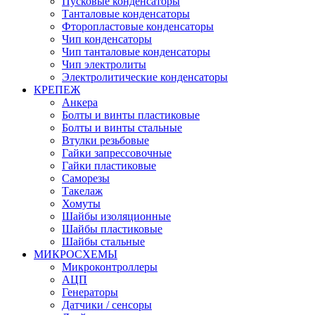
Пусковые конденсаторы
Танталовые конденсаторы
Фторопластовые конденсаторы
Чип конденсаторы
Чип танталовые конденсаторы
Чип электролиты
Электролитические конденсаторы
КРЕПЕЖ
Анкера
Болты и винты пластиковые
Болты и винты стальные
Втулки резьбовые
Гайки запрессовочные
Гайки пластиковые
Саморезы
Такелаж
Хомуты
Шайбы изоляционные
Шайбы пластиковые
Шайбы стальные
МИКРОСХЕМЫ
Микроконтроллеры
АЦП
Генераторы
Датчики / сенсоры