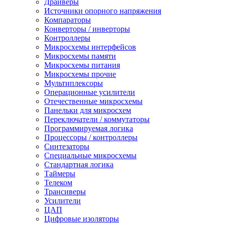
Драйверы
Источники опорного напряжения
Компараторы
Конверторы / инверторы
Контроллеры
Микросхемы интерфейсов
Микросхемы памяти
Микросхемы питания
Микросхемы прочие
Мультиплексоры
Операционные усилители
Отечественные микросхемы
Панельки для микросхем
Переключатели / коммутаторы
Программируемая логика
Процессоры / контроллеры
Синтезаторы
Специальные микросхемы
Стандартная логика
Таймеры
Телеком
Трансиверы
Усилители
ЦАП
Цифровые изоляторы