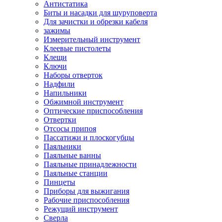
Антистатика
Биты и насадки для шуруповерта
Для зачистки и обрезки кабеля
зажимы
Измерительный инструмент
Клеевые пистолеты
Клещи
Ключи
Наборы отверток
Надфили
Напильники
Обжимной инструмент
Оптические приспособления
Отвертки
Отсосы припоя
Пассатижи и плоскогубцы
Паяльники
Паяльные ванны
Паяльные принадлежности
Паяльные станции
Пинцеты
Приборы для выжигания
Рабочие приспособления
Режущий инструмент
Сверла