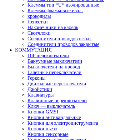
Клеммы тип *U* изолированные
Клеммы флажковые изол.
крокодилы
Лепестки
Наконечники на кабель
Скотчлоки
Соединители проводов встык
Соединители проводов закрытые
КОММУТАЦИЯ
DIP переключатели
Вакуумные выключатели
Выключатели на провод
Галетные переключатели
Герконы
Движковые переключатели
Джойстики
Клавиатуры
Клавишные переключатели
Ключ — выключатель
Кнопки GMSI
Кнопки антивандальные
Кнопки для электроинструмента
Кнопки пьезо
Кнопки сенсорные
Кнопочные переключатели