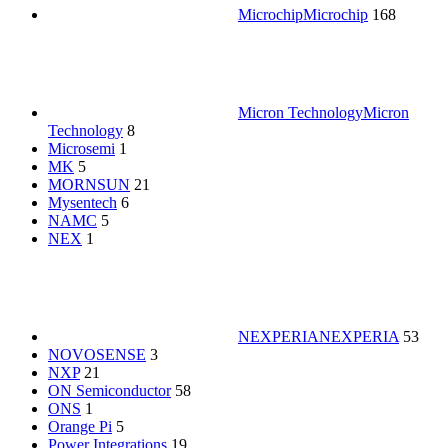
Microchip
Microchip
168
Micron Technology
Micron
Technology
8
Microsemi
1
MK
5
MORNSUN
21
Mysentech
6
NAMC
5
NEX
1
NEXPERIA
NEXPERIA
53
NOVOSENSE
3
NXP
21
ON Semiconductor
58
ONS
1
Orange Pi
5
Power Integrations
19