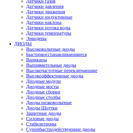
Датчики газов
Датчики давления
Датчики движения
Датчики индуктивные
Датчики наклона
Датчики потока воды
Датчики температуры
Энкодеры
ДИОДЫ
Высоковольтные диоды
Быстровосстанавливающиеся
Варикапы
Выпрямительные диоды
Высокочастотные переключающие
Высокоэффективные диоды
Диодные модули
Диодные мосты
Диодные сборки
Диодные столбы
Диоды низковольтные
Диоды Шоттки
Защитные диоды
Силовые диоды
Стабилитроны
Супербыстродействующие диоды