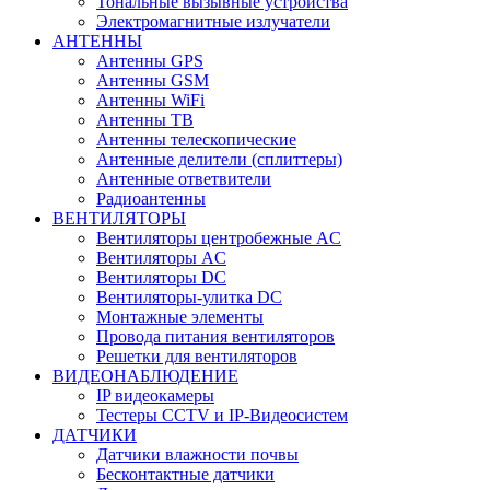
Тональные вызывные устройства
Электромагнитные излучатели
АНТЕННЫ
Антенны GPS
Антенны GSM
Антенны WiFi
Антенны ТВ
Антенны телескопические
Антенные делители (сплиттеры)
Антенные ответвители
Радиоантенны
ВЕНТИЛЯТОРЫ
Вентиляторы центробежные AC
Вентиляторы AC
Вентиляторы DC
Вентиляторы-улитка DC
Монтажные элементы
Провода питания вентиляторов
Решетки для вентиляторов
ВИДЕОНАБЛЮДЕНИЕ
IP видеокамеры
Тестеры CCTV и IP-Видеосистем
ДАТЧИКИ
Датчики влажности почвы
Бесконтактные датчики