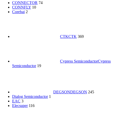
CONNECTOR
74
CONNFLY
10
Corebai
2
CTK
CTK
369
Cypress Semiconductor
Cypress
Semiconductor
19
DEGSON
DEGSON
245
Dialog Semiconductor
1
EAC
3
Elecsuper
116