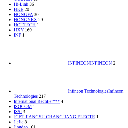
Hi-Link
36
HKE
20
HONGFA
30
HONGYEX
29
HOTTECH
1
HXY
169
INF
1
INFINEON
INFINEON
2
Infineon Technologies
Infineon
Technologies
217
International Rectifier***
4
ISOCOM
1
ISSI
3
JCET JIANGSU CHANGJIANG ELECTR
1
JieJie
8
Jingdao
101