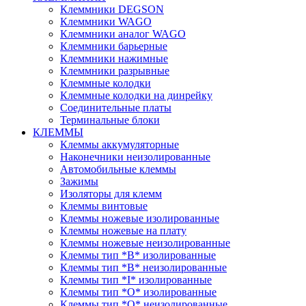
Клеммники DEGSON
Клеммники WAGO
Клеммники аналог WAGO
Клеммники барьерные
Клеммники нажимные
Клеммники разрывные
Клеммные колодки
Клеммные колодки на динрейку
Соединительные платы
Терминальные блоки
КЛЕММЫ
Клеммы аккумуляторные
Наконечники неизолированные
Автомобильные клеммы
Зажимы
Изоляторы для клемм
Клеммы винтовые
Клеммы ножевые изолированные
Клеммы ножевые на плату
Клеммы ножевые неизолированные
Клеммы тип *B* изолированные
Клеммы тип *B* неизолированные
Клеммы тип *I* изолированные
Клеммы тип *O* изолированные
Клеммы тип *O* неизолированные