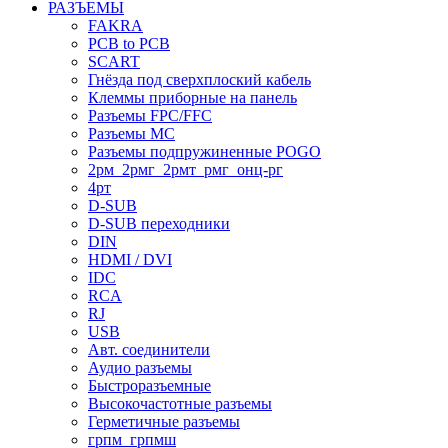
РАЗЪЕМЫ
FAKRA
PCB to PCB
SCART
Гнёзда под сверхплоский кабель
Клеммы приборные на панель
Разъемы FPC/FFC
Разъемы MC
Разъемы подпружиненные POGO
2рм_2рмг_2рмт_рмг_онц-рг
4рт
D-SUB
D-SUB переходники
DIN
HDMI / DVI
IDC
RCA
RJ
USB
Авт. соединители
Аудио разъемы
Быстроразъемные
Высокочастотные разъемы
Герметичные разъемы
грпм_грпмш