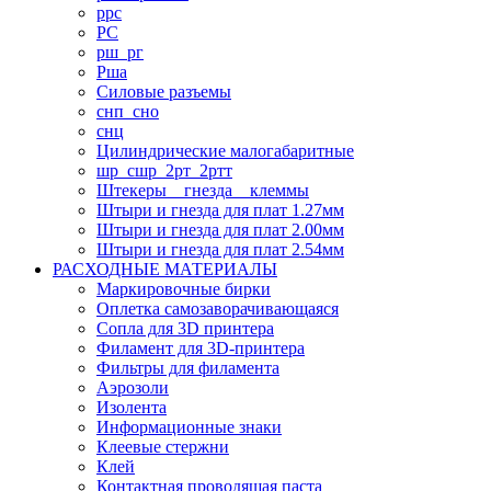
ррс
РС
рш_рг
Рша
Силовые разъемы
снп_сно
снц
Цилиндрические малогабаритные
шр_сшр_2рт_2ртт
Штекеры _ гнезда _ клеммы
Штыри и гнезда для плат 1.27мм
Штыри и гнезда для плат 2.00мм
Штыри и гнезда для плат 2.54мм
РАСХОДНЫЕ МАТЕРИАЛЫ
Маркировочные бирки
Оплетка самозаворачивающаяся
Сопла для 3D принтера
Филамент для 3D-принтера
Фильтры для филамента
Аэрозоли
Изолента
Информационные знаки
Клеевые стержни
Клей
Контактная проводящая паста