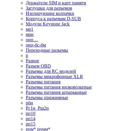
Держатели SIM и карт памяти
Заглушки для разъемов
Изолирующие колпачки
Корпуса к разъемам D-SUB
Модули Keystone Jack
мр1
мрн
онп…
онц-бс-бм
Переходные разъемы
р
Разное
Разъем OBD
Разъемы для RC моделей
Разъемы микрофонные XLR
Разъемы питания
Разъемы питания низковольтные
Разъемы питания штырьковые
Разъемы прижимные
рбн
Рг1н_Рш2н
рп10
рп14
рп15
рпм* рпмм*