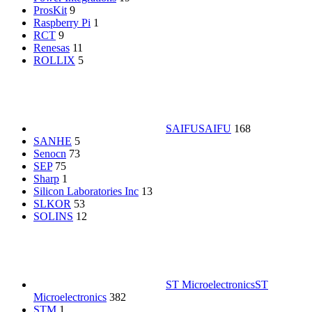
ProsKit
9
Raspberry Pi
1
RCT
9
Renesas
11
ROLLIX
5
SAIFU
SAIFU
168
SANHE
5
Senocn
73
SEP
75
Sharp
1
Silicon Laboratories Inc
13
SLKOR
53
SOLINS
12
ST Microelectronics
ST
Microelectronics
382
STM
1