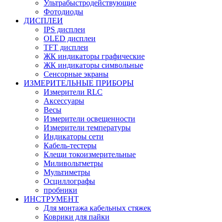
Ультрабыстродействующие
Фотодиоды
ДИСПЛЕИ
IPS дисплеи
OLED дисплеи
TFT дисплеи
ЖК индикаторы графические
ЖК индикаторы символьные
Сенсорные экраны
ИЗМЕРИТЕЛЬНЫЕ ПРИБОРЫ
Измерители RLC
Аксессуары
Весы
Измерители освещенности
Измерители температуры
Индикаторы сети
Кабель-тестеры
Клещи токоизмерительные
Миливольтметры
Мультиметры
Осциллографы
пробники
ИНСТРУМЕНТ
Для монтажа кабельных стяжек
Коврики для пайки