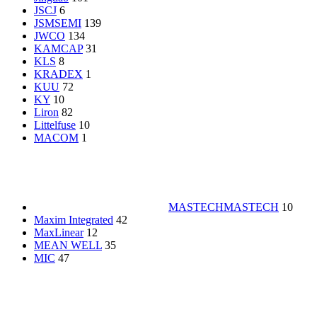
JSCJ
6
JSMSEMI
139
JWCO
134
KAMCAP
31
KLS
8
KRADEX
1
KUU
72
KY
10
Liron
82
Littelfuse
10
MACOM
1
MASTECH
MASTECH
10
Maxim Integrated
42
MaxLinear
12
MEAN WELL
35
MIC
47