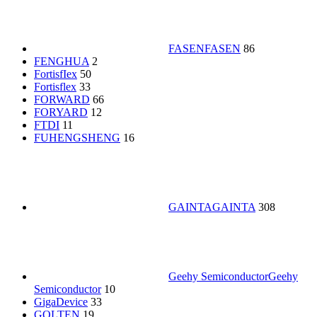
FASEN
FASEN
86
FENGHUA
2
FortisfIex
50
Fortisflex
33
FORWARD
66
FORYARD
12
FTDI
11
FUHENGSHENG
16
GAINTA
GAINTA
308
Geehy Semiconductor
Geehy
Semiconductor
10
GigaDevice
33
GOLTEN
19