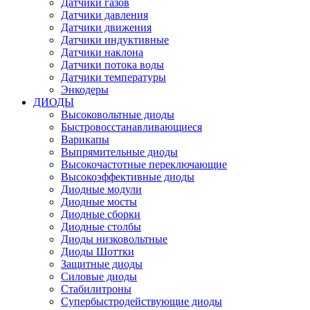
Датчики газов
Датчики давления
Датчики движения
Датчики индуктивные
Датчики наклона
Датчики потока воды
Датчики температуры
Энкодеры
ДИОДЫ
Высоковольтные диоды
Быстровосстанавливающиеся
Варикапы
Выпрямительные диоды
Высокочастотные переключающие
Высокоэффективные диоды
Диодные модули
Диодные мосты
Диодные сборки
Диодные столбы
Диоды низковольтные
Диоды Шоттки
Защитные диоды
Силовые диоды
Стабилитроны
Супербыстродействующие диоды