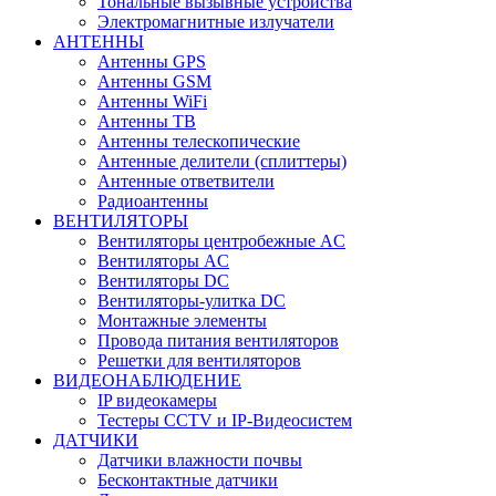
Тональные вызывные устройства
Электромагнитные излучатели
АНТЕННЫ
Антенны GPS
Антенны GSM
Антенны WiFi
Антенны ТВ
Антенны телескопические
Антенные делители (сплиттеры)
Антенные ответвители
Радиоантенны
ВЕНТИЛЯТОРЫ
Вентиляторы центробежные AC
Вентиляторы AC
Вентиляторы DC
Вентиляторы-улитка DC
Монтажные элементы
Провода питания вентиляторов
Решетки для вентиляторов
ВИДЕОНАБЛЮДЕНИЕ
IP видеокамеры
Тестеры CCTV и IP-Видеосистем
ДАТЧИКИ
Датчики влажности почвы
Бесконтактные датчики