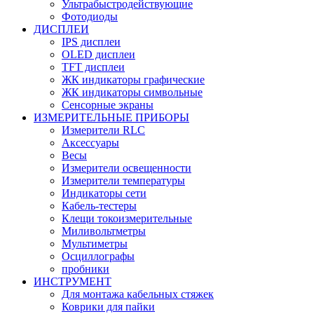
Ультрабыстродействующие
Фотодиоды
ДИСПЛЕИ
IPS дисплеи
OLED дисплеи
TFT дисплеи
ЖК индикаторы графические
ЖК индикаторы символьные
Сенсорные экраны
ИЗМЕРИТЕЛЬНЫЕ ПРИБОРЫ
Измерители RLC
Аксессуары
Весы
Измерители освещенности
Измерители температуры
Индикаторы сети
Кабель-тестеры
Клещи токоизмерительные
Миливольтметры
Мультиметры
Осциллографы
пробники
ИНСТРУМЕНТ
Для монтажа кабельных стяжек
Коврики для пайки