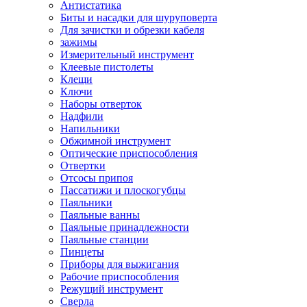
Антистатика
Биты и насадки для шуруповерта
Для зачистки и обрезки кабеля
зажимы
Измерительный инструмент
Клеевые пистолеты
Клещи
Ключи
Наборы отверток
Надфили
Напильники
Обжимной инструмент
Оптические приспособления
Отвертки
Отсосы припоя
Пассатижи и плоскогубцы
Паяльники
Паяльные ванны
Паяльные принадлежности
Паяльные станции
Пинцеты
Приборы для выжигания
Рабочие приспособления
Режущий инструмент
Сверла