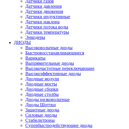
Датчики газов
Датчики давления
Датчики движения
Датчики индуктивные
Датчики наклона
Датчики потока воды
Датчики температуры
Энкодеры
ДИОДЫ
Высоковольтные диоды
Быстровосстанавливающиеся
Варикапы
Выпрямительные диоды
Высокочастотные переключающие
Высокоэффективные диоды
Диодные модули
Диодные мосты
Диодные сборки
Диодные столбы
Диоды низковольтные
Диоды Шоттки
Защитные диоды
Силовые диоды
Стабилитроны
Супербыстродействующие диоды