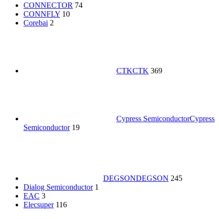
CONNECTOR
74
CONNFLY
10
Corebai
2
CTK
CTK
369
Cypress Semiconductor
Cypress
Semiconductor
19
DEGSON
DEGSON
245
Dialog Semiconductor
1
EAC
3
Elecsuper
116