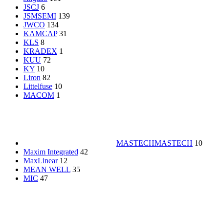
JSCJ
6
JSMSEMI
139
JWCO
134
KAMCAP
31
KLS
8
KRADEX
1
KUU
72
KY
10
Liron
82
Littelfuse
10
MACOM
1
MASTECH
MASTECH
10
Maxim Integrated
42
MaxLinear
12
MEAN WELL
35
MIC
47