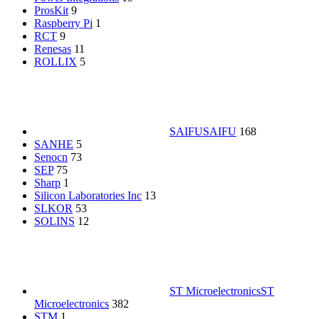
ProsKit
9
Raspberry Pi
1
RCT
9
Renesas
11
ROLLIX
5
SAIFU
SAIFU
168
SANHE
5
Senocn
73
SEP
75
Sharp
1
Silicon Laboratories Inc
13
SLKOR
53
SOLINS
12
ST Microelectronics
ST
Microelectronics
382
STM
1