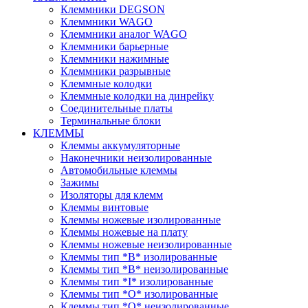
Клеммники DEGSON
Клеммники WAGO
Клеммники аналог WAGO
Клеммники барьерные
Клеммники нажимные
Клеммники разрывные
Клеммные колодки
Клеммные колодки на динрейку
Соединительные платы
Терминальные блоки
КЛЕММЫ
Клеммы аккумуляторные
Наконечники неизолированные
Автомобильные клеммы
Зажимы
Изоляторы для клемм
Клеммы винтовые
Клеммы ножевые изолированные
Клеммы ножевые на плату
Клеммы ножевые неизолированные
Клеммы тип *B* изолированные
Клеммы тип *B* неизолированные
Клеммы тип *I* изолированные
Клеммы тип *O* изолированные
Клеммы тип *O* неизолированные