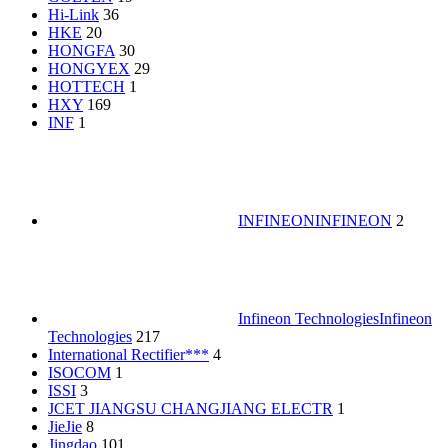
Hi-Link
36
HKE
20
HONGFA
30
HONGYEX
29
HOTTECH
1
HXY
169
INF
1
INFINEON
INFINEON
2
Infineon Technologies
Infineon
Technologies
217
International Rectifier***
4
ISOCOM
1
ISSI
3
JCET JIANGSU CHANGJIANG ELECTR
1
JieJie
8
Jingdao
101