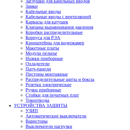
Заглушки для кабельных вводов
Замки
Кабельные вводы
Кабельные вводы с вентиляцией
Каркасы для катушек
Клапаны выравнивания давления
Коробки распределительные
Корпуса для РЭА
Кронштейны для видеокамер
Макетные платы
Модули пельтье
Ножки приборные
Охладители
Патч-панели
Пистоны монтажные
Распределительные щиты и боксы
Розетки электрические
Ручки приборные
Стойки для печатных плат
Токоотводы
УСТРОЙСТВА ЗАЩИТЫ
УЗИП
Автоматические выключатели
Варисторы
Выключатели нагрузки