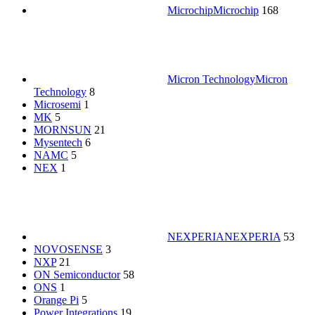
Microchip
Microchip
168
Micron Technology
Micron
Technology
8
Microsemi
1
MK
5
MORNSUN
21
Mysentech
6
NAMC
5
NEX
1
NEXPERIA
NEXPERIA
53
NOVOSENSE
3
NXP
21
ON Semiconductor
58
ONS
1
Orange Pi
5
Power Integrations
19