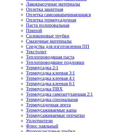
Лакокрасочные материалы
Оплетка защитная
Оплетка самозаварачивающаяся
Оплетка термоусадочная
Паста полировальная
Припой
Силиконовые трубки
Смазочные материалы
Средства для изготовления ПП
Текстолит
Теплопроводящая паста
Теплопроводящие подложки
Термоусадка 2:1
Термоусадка клеевая 3:1
Термоусадка клеевая 4:1
Термоусадка клеевая 6:1
Термоусадка ПВХ
Термоусадка самозатухающая 2:1
Термоусадка специальная
Термоусадочная лента
Термоусаживаемые капы
Термоусаживаемые перчатки
Уплотнители
Флюс паяльный
Фторопластовые трубки