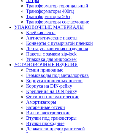
Латры
Трансформатор тороидальный
Трансформаторы 400гц
Трансформаторы 50гц
Трансформаторы согласующие
УПАКОВОЧНЫЕ МАТЕРИАЛЫ
Клейкая лента
Антистатические пакеты
Конверты с пузырчатой пленкой
Лента упаковочная воздушная
Пакеты с замком zip-lock
Упаковка для микросхем
УСТАНОВОЧНЫЕ ИЗДЕЛИЯ
Ремни приводные
Гермовводы под металлорукав
Корпуса кнопочных постов
Корпуса на DIN-рейку
Крепления на DIN рейку
Фитинги пневматические
Амортизаторы
Батарейные отсеки
Вилки электрические
Втулки под транзисторы
Втулки проходные
Держатели предохранителей