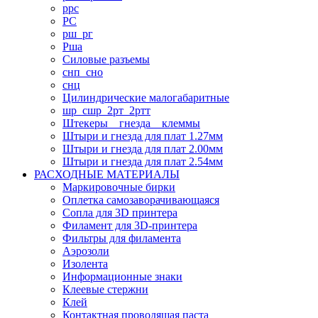
ррс
РС
рш_рг
Рша
Силовые разъемы
снп_сно
снц
Цилиндрические малогабаритные
шр_сшр_2рт_2ртт
Штекеры _ гнезда _ клеммы
Штыри и гнезда для плат 1.27мм
Штыри и гнезда для плат 2.00мм
Штыри и гнезда для плат 2.54мм
РАСХОДНЫЕ МАТЕРИАЛЫ
Маркировочные бирки
Оплетка самозаворачивающаяся
Сопла для 3D принтера
Филамент для 3D-принтера
Фильтры для филамента
Аэрозоли
Изолента
Информационные знаки
Клеевые стержни
Клей
Контактная проводящая паста