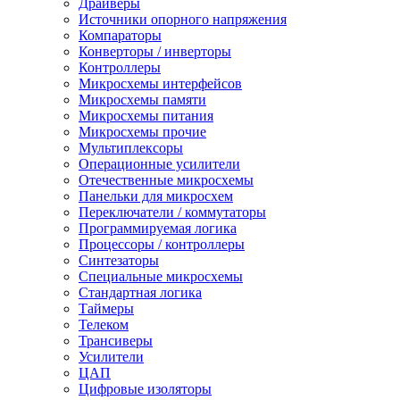
Драйверы
Источники опорного напряжения
Компараторы
Конверторы / инверторы
Контроллеры
Микросхемы интерфейсов
Микросхемы памяти
Микросхемы питания
Микросхемы прочие
Мультиплексоры
Операционные усилители
Отечественные микросхемы
Панельки для микросхем
Переключатели / коммутаторы
Программируемая логика
Процессоры / контроллеры
Синтезаторы
Специальные микросхемы
Стандартная логика
Таймеры
Телеком
Трансиверы
Усилители
ЦАП
Цифровые изоляторы