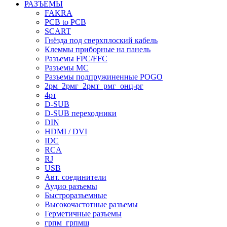
РАЗЪЕМЫ
FAKRA
PCB to PCB
SCART
Гнёзда под сверхплоский кабель
Клеммы приборные на панель
Разъемы FPC/FFC
Разъемы MC
Разъемы подпружиненные POGO
2рм_2рмг_2рмт_рмг_онц-рг
4рт
D-SUB
D-SUB переходники
DIN
HDMI / DVI
IDC
RCA
RJ
USB
Авт. соединители
Аудио разъемы
Быстроразъемные
Высокочастотные разъемы
Герметичные разъемы
грпм_грпмш