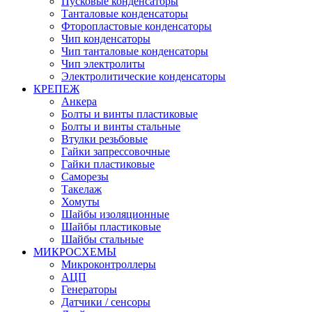
Пусковые конденсаторы
Танталовые конденсаторы
Фторопластовые конденсаторы
Чип конденсаторы
Чип танталовые конденсаторы
Чип электролиты
Электролитические конденсаторы
КРЕПЕЖ
Анкера
Болты и винты пластиковые
Болты и винты стальные
Втулки резьбовые
Гайки запрессовочные
Гайки пластиковые
Саморезы
Такелаж
Хомуты
Шайбы изоляционные
Шайбы пластиковые
Шайбы стальные
МИКРОСХЕМЫ
Микроконтроллеры
АЦП
Генераторы
Датчики / сенсоры