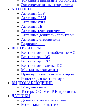
Тональные вызывные устройства
Электромагнитные излучатели
АНТЕННЫ
Антенны GPS
Антенны GSM
Антенны WiFi
Антенны ТВ
Антенны телескопические
Антенные делители (сплиттеры)
Антенные ответвители
Радиоантенны
ВЕНТИЛЯТОРЫ
Вентиляторы центробежные AC
Вентиляторы AC
Вентиляторы DC
Вентиляторы-улитка DC
Монтажные элементы
Провода питания вентиляторов
Решетки для вентиляторов
ВИДЕОНАБЛЮДЕНИЕ
IP видеокамеры
Тестеры CCTV и IP-Видеосистем
ДАТЧИКИ
Датчики влажности почвы
Бесконтактные датчики