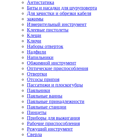
Антистатика
Биты и насадки для шуруповерта
Для зачистки и обрезки кабеля
зажимы
Измерительный инструмент
Клеевые пистолеты
Клещи
Ключи
Наборы отверток
Надфили
Напильники
Обжимной инструмент
Оптические приспособления
Отвертки
Отсосы припоя
Пассатижи и плоскогубцы
Паяльники
Паяльные ванны
Паяльные принадлежности
Паяльные станции
Пинцеты
Приборы для выжигания
Рабочие приспособления
Режущий инструмент
Сверла