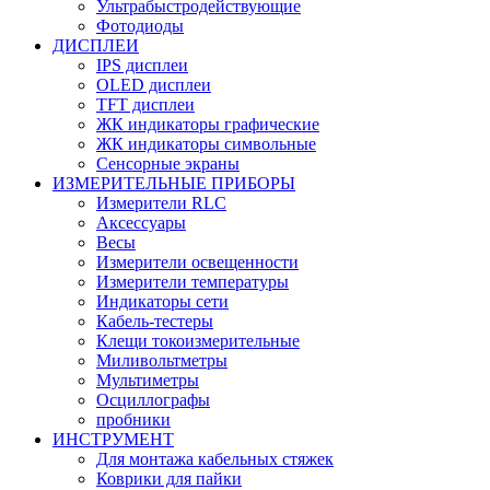
Ультрабыстродействующие
Фотодиоды
ДИСПЛЕИ
IPS дисплеи
OLED дисплеи
TFT дисплеи
ЖК индикаторы графические
ЖК индикаторы символьные
Сенсорные экраны
ИЗМЕРИТЕЛЬНЫЕ ПРИБОРЫ
Измерители RLC
Аксессуары
Весы
Измерители освещенности
Измерители температуры
Индикаторы сети
Кабель-тестеры
Клещи токоизмерительные
Миливольтметры
Мультиметры
Осциллографы
пробники
ИНСТРУМЕНТ
Для монтажа кабельных стяжек
Коврики для пайки