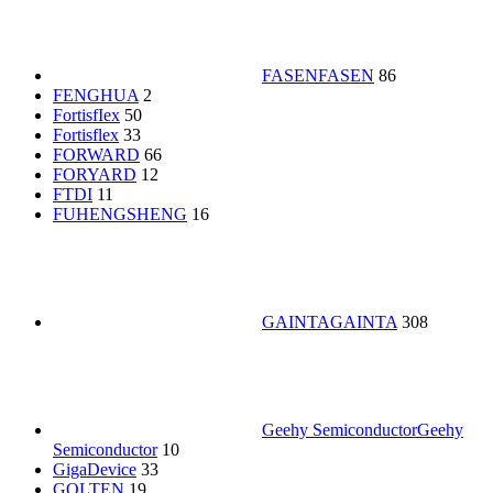
FASEN
FASEN
86
FENGHUA
2
FortisfIex
50
Fortisflex
33
FORWARD
66
FORYARD
12
FTDI
11
FUHENGSHENG
16
GAINTA
GAINTA
308
Geehy Semiconductor
Geehy
Semiconductor
10
GigaDevice
33
GOLTEN
19