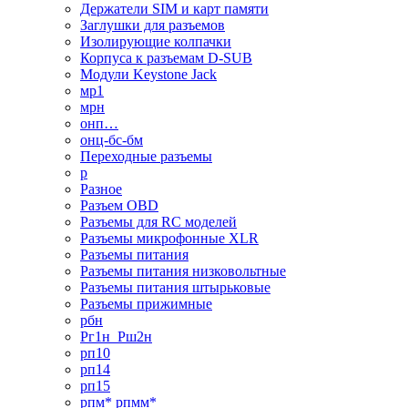
Держатели SIM и карт памяти
Заглушки для разъемов
Изолирующие колпачки
Корпуса к разъемам D-SUB
Модули Keystone Jack
мр1
мрн
онп…
онц-бс-бм
Переходные разъемы
р
Разное
Разъем OBD
Разъемы для RC моделей
Разъемы микрофонные XLR
Разъемы питания
Разъемы питания низковольтные
Разъемы питания штырьковые
Разъемы прижимные
рбн
Рг1н_Рш2н
рп10
рп14
рп15
рпм* рпмм*