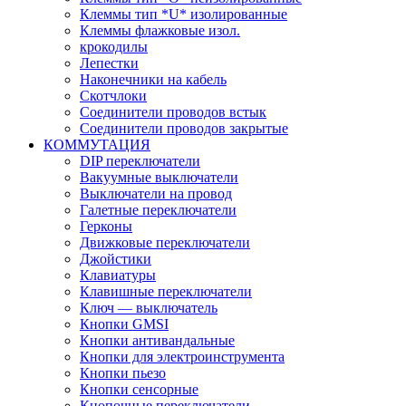
Клеммы тип *U* изолированные
Клеммы флажковые изол.
крокодилы
Лепестки
Наконечники на кабель
Скотчлоки
Соединители проводов встык
Соединители проводов закрытые
КОММУТАЦИЯ
DIP переключатели
Вакуумные выключатели
Выключатели на провод
Галетные переключатели
Герконы
Движковые переключатели
Джойстики
Клавиатуры
Клавишные переключатели
Ключ — выключатель
Кнопки GMSI
Кнопки антивандальные
Кнопки для электроинструмента
Кнопки пьезо
Кнопки сенсорные
Кнопочные переключатели