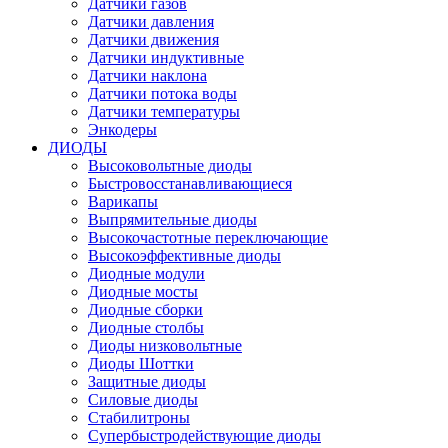
Датчики газов
Датчики давления
Датчики движения
Датчики индуктивные
Датчики наклона
Датчики потока воды
Датчики температуры
Энкодеры
ДИОДЫ
Высоковольтные диоды
Быстровосстанавливающиеся
Варикапы
Выпрямительные диоды
Высокочастотные переключающие
Высокоэффективные диоды
Диодные модули
Диодные мосты
Диодные сборки
Диодные столбы
Диоды низковольтные
Диоды Шоттки
Защитные диоды
Силовые диоды
Стабилитроны
Супербыстродействующие диоды