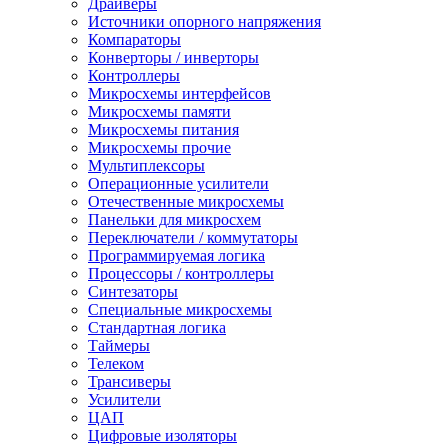
Драйверы
Источники опорного напряжения
Компараторы
Конверторы / инверторы
Контроллеры
Микросхемы интерфейсов
Микросхемы памяти
Микросхемы питания
Микросхемы прочие
Мультиплексоры
Операционные усилители
Отечественные микросхемы
Панельки для микросхем
Переключатели / коммутаторы
Программируемая логика
Процессоры / контроллеры
Синтезаторы
Специальные микросхемы
Стандартная логика
Таймеры
Телеком
Трансиверы
Усилители
ЦАП
Цифровые изоляторы