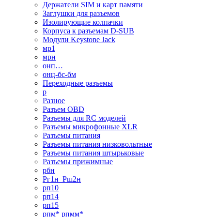
Держатели SIM и карт памяти
Заглушки для разъемов
Изолирующие колпачки
Корпуса к разъемам D-SUB
Модули Keystone Jack
мр1
мрн
онп…
онц-бс-бм
Переходные разъемы
р
Разное
Разъем OBD
Разъемы для RC моделей
Разъемы микрофонные XLR
Разъемы питания
Разъемы питания низковольтные
Разъемы питания штырьковые
Разъемы прижимные
рбн
Рг1н_Рш2н
рп10
рп14
рп15
рпм* рпмм*