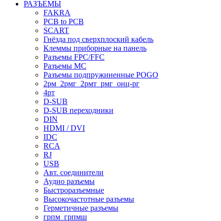
РАЗЪЕМЫ
FAKRA
PCB to PCB
SCART
Гнёзда под сверхплоский кабель
Клеммы приборные на панель
Разъемы FPC/FFC
Разъемы MC
Разъемы подпружиненные POGO
2рм_2рмг_2рмт_рмг_онц-рг
4рт
D-SUB
D-SUB переходники
DIN
HDMI / DVI
IDC
RCA
RJ
USB
Авт. соединители
Аудио разъемы
Быстроразъемные
Высокочастотные разъемы
Герметичные разъемы
грпм_грпмш