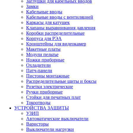
Заглушки для кабельных вводов
Замки
Кабельные вводы
Кабельные вводы с вентиляцией
Каркасы для катушек
Клапаны выравнивания давления
Коробки распределительные
Корпуса для РЭА
Кронштейны для видеокамер
Макетные платы
Модули пельтье
Ножки приборные
Охладители
Патч-панели
Пистоны монтажные
Распределительные щиты и боксы
Розетки электрические
Ручки приборные
Стойки для печатных плат
Токоотводы
УСТРОЙСТВА ЗАЩИТЫ
УЗИП
Автоматические выключатели
Варисторы
Выключатели нагрузки