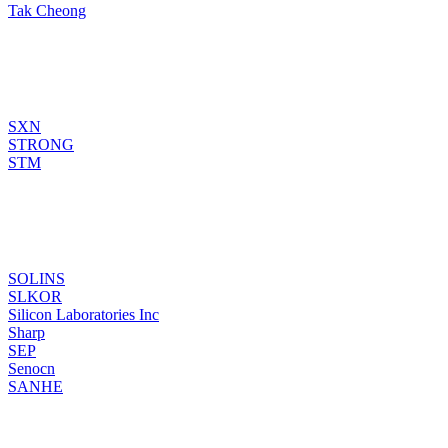
Tak Cheong
SXN
STRONG
STM
SOLINS
SLKOR
Silicon Laboratories Inc
Sharp
SEP
Senocn
SANHE