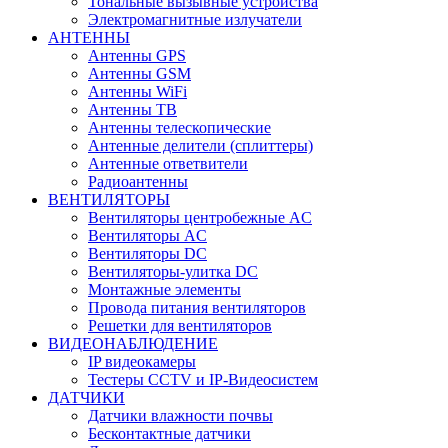
Тональные вызывные устройства
Электромагнитные излучатели
АНТЕННЫ
Антенны GPS
Антенны GSM
Антенны WiFi
Антенны ТВ
Антенны телескопические
Антенные делители (сплиттеры)
Антенные ответвители
Радиоантенны
ВЕНТИЛЯТОРЫ
Вентиляторы центробежные AC
Вентиляторы AC
Вентиляторы DC
Вентиляторы-улитка DC
Монтажные элементы
Провода питания вентиляторов
Решетки для вентиляторов
ВИДЕОНАБЛЮДЕНИЕ
IP видеокамеры
Тестеры CCTV и IP-Видеосистем
ДАТЧИКИ
Датчики влажности почвы
Бесконтактные датчики