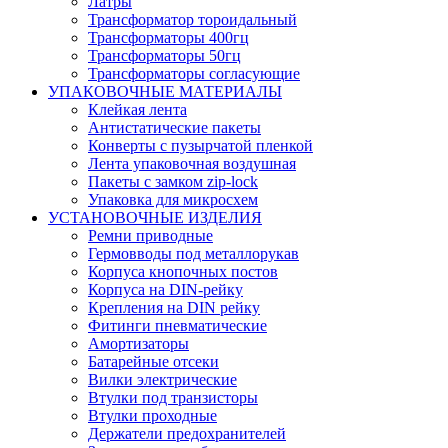
Латры
Трансформатор тороидальный
Трансформаторы 400гц
Трансформаторы 50гц
Трансформаторы согласующие
УПАКОВОЧНЫЕ МАТЕРИАЛЫ
Клейкая лента
Антистатические пакеты
Конверты с пузырчатой пленкой
Лента упаковочная воздушная
Пакеты с замком zip-lock
Упаковка для микросхем
УСТАНОВОЧНЫЕ ИЗДЕЛИЯ
Ремни приводные
Гермовводы под металлорукав
Корпуса кнопочных постов
Корпуса на DIN-рейку
Крепления на DIN рейку
Фитинги пневматические
Амортизаторы
Батарейные отсеки
Вилки электрические
Втулки под транзисторы
Втулки проходные
Держатели предохранителей