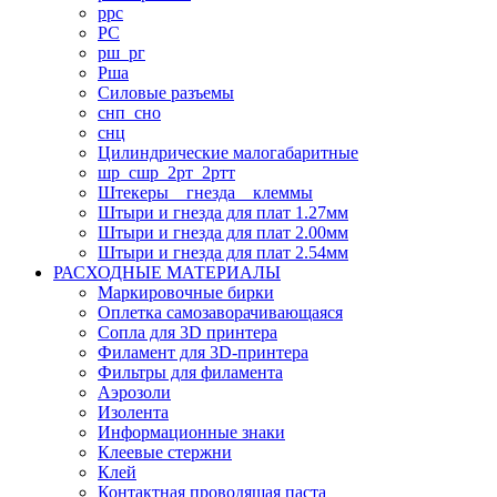
ррс
РС
рш_рг
Рша
Силовые разъемы
снп_сно
снц
Цилиндрические малогабаритные
шр_сшр_2рт_2ртт
Штекеры _ гнезда _ клеммы
Штыри и гнезда для плат 1.27мм
Штыри и гнезда для плат 2.00мм
Штыри и гнезда для плат 2.54мм
РАСХОДНЫЕ МАТЕРИАЛЫ
Маркировочные бирки
Оплетка самозаворачивающаяся
Сопла для 3D принтера
Филамент для 3D-принтера
Фильтры для филамента
Аэрозоли
Изолента
Информационные знаки
Клеевые стержни
Клей
Контактная проводящая паста