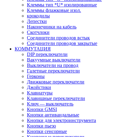
Клеммы тип *U* изолированные
Клеммы флажковые изол.
крокодилы
Лепестки
Наконечники на кабель
Скотчлоки
Соединители проводов встык
Соединители проводов закрытые
КОММУТАЦИЯ
DIP переключатели
Вакуумные выключатели
Выключатели на провод
Галетные переключатели
Герконы
Движковые переключатели
Джойстики
Клавиатуры
Клавишные переключатели
Ключ — выключатель
Кнопки GMSI
Кнопки антивандальные
Кнопки для электроинструмента
Кнопки пьезо
Кнопки сенсорные
Кнопочные переключатели