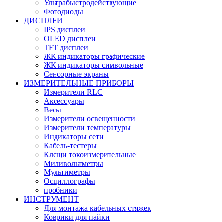
Ультрабыстродействующие
Фотодиоды
ДИСПЛЕИ
IPS дисплеи
OLED дисплеи
TFT дисплеи
ЖК индикаторы графические
ЖК индикаторы символьные
Сенсорные экраны
ИЗМЕРИТЕЛЬНЫЕ ПРИБОРЫ
Измерители RLC
Аксессуары
Весы
Измерители освещенности
Измерители температуры
Индикаторы сети
Кабель-тестеры
Клещи токоизмерительные
Миливольтметры
Мультиметры
Осциллографы
пробники
ИНСТРУМЕНТ
Для монтажа кабельных стяжек
Коврики для пайки