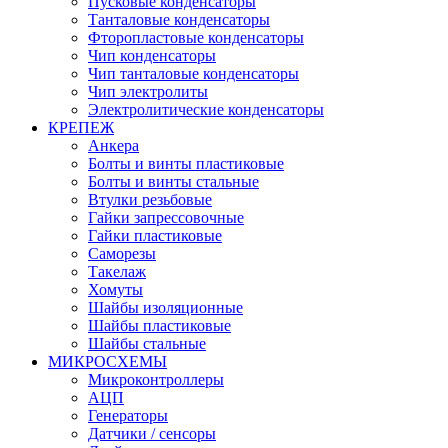
Пусковые конденсаторы
Танталовые конденсаторы
Фторопластовые конденсаторы
Чип конденсаторы
Чип танталовые конденсаторы
Чип электролиты
Электролитические конденсаторы
КРЕПЕЖ
Анкера
Болты и винты пластиковые
Болты и винты стальные
Втулки резьбовые
Гайки запрессовочные
Гайки пластиковые
Саморезы
Такелаж
Хомуты
Шайбы изоляционные
Шайбы пластиковые
Шайбы стальные
МИКРОСХЕМЫ
Микроконтроллеры
АЦП
Генераторы
Датчики / сенсоры