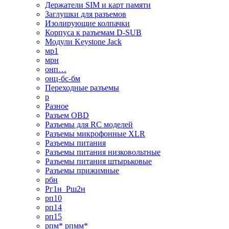
Держатели SIM и карт памяти
Заглушки для разъемов
Изолирующие колпачки
Корпуса к разъемам D-SUB
Модули Keystone Jack
мр1
мрн
онп…
онц-бс-бм
Переходные разъемы
р
Разное
Разъем OBD
Разъемы для RC моделей
Разъемы микрофонные XLR
Разъемы питания
Разъемы питания низковольтные
Разъемы питания штырьковые
Разъемы прижимные
рбн
Рг1н_Рш2н
рп10
рп14
рп15
рпм* рпмм*