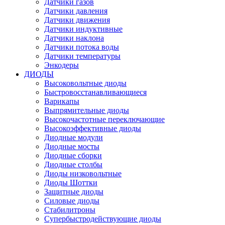
Датчики газов
Датчики давления
Датчики движения
Датчики индуктивные
Датчики наклона
Датчики потока воды
Датчики температуры
Энкодеры
ДИОДЫ
Высоковольтные диоды
Быстровосстанавливающиеся
Варикапы
Выпрямительные диоды
Высокочастотные переключающие
Высокоэффективные диоды
Диодные модули
Диодные мосты
Диодные сборки
Диодные столбы
Диоды низковольтные
Диоды Шоттки
Защитные диоды
Силовые диоды
Стабилитроны
Супербыстродействующие диоды