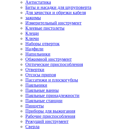
Антистатика
Биты и насадки для шуруповерта
Для зачистки и обрезки кабеля
зажимы
Измерительный инструмент
Клеевые пистолеты
Клещи
Ключи
Наборы отверток
Надфили
Напильники
Обжимной инструмент
Оптические приспособления
Отвертки
Отсосы припоя
Пассатижи и плоскогубцы
Паяльники
Паяльные ванны
Паяльные принадлежности
Паяльные станции
Пинцеты
Приборы для выжигания
Рабочие приспособления
Режущий инструмент
Сверла