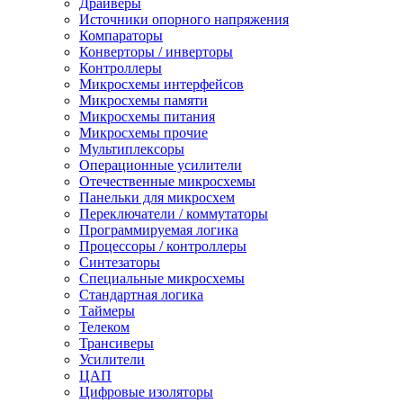
Драйверы
Источники опорного напряжения
Компараторы
Конверторы / инверторы
Контроллеры
Микросхемы интерфейсов
Микросхемы памяти
Микросхемы питания
Микросхемы прочие
Мультиплексоры
Операционные усилители
Отечественные микросхемы
Панельки для микросхем
Переключатели / коммутаторы
Программируемая логика
Процессоры / контроллеры
Синтезаторы
Специальные микросхемы
Стандартная логика
Таймеры
Телеком
Трансиверы
Усилители
ЦАП
Цифровые изоляторы