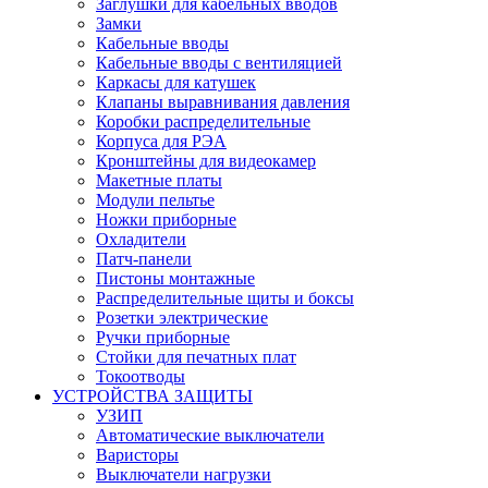
Заглушки для кабельных вводов
Замки
Кабельные вводы
Кабельные вводы с вентиляцией
Каркасы для катушек
Клапаны выравнивания давления
Коробки распределительные
Корпуса для РЭА
Кронштейны для видеокамер
Макетные платы
Модули пельтье
Ножки приборные
Охладители
Патч-панели
Пистоны монтажные
Распределительные щиты и боксы
Розетки электрические
Ручки приборные
Стойки для печатных плат
Токоотводы
УСТРОЙСТВА ЗАЩИТЫ
УЗИП
Автоматические выключатели
Варисторы
Выключатели нагрузки