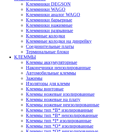
Клеммники DEGSON
Клеммники WAGO
Клеммники аналог WAGO
Клеммники барьерные
Клеммники нажимные
Клеммники разрывные
Клеммные колодки
Клеммные колодки на динрейку
Соединительные платы
Терминальные блоки
КЛЕММЫ
Клеммы аккумуляторные
Наконечники неизолированные
Автомобильные клеммы
Зажимы
Изоляторы для клемм
Клеммы винтовые
Клеммы ножевые изолированные
Клеммы ножевые на плату
Клеммы ножевые неизолированные
Клеммы тип *B* изолированные
Клеммы тип *B* неизолированные
Клеммы тип *I* изолированные
Клеммы тип *O* изолированные
Клеммы тип *O* неизолированные