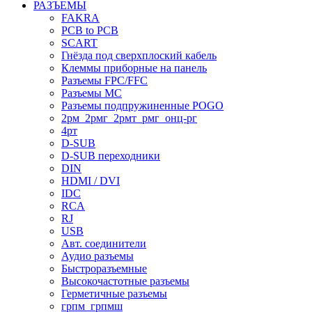
РАЗЪЕМЫ
FAKRA
PCB to PCB
SCART
Гнёзда под сверхплоский кабель
Клеммы приборные на панель
Разъемы FPC/FFC
Разъемы MC
Разъемы подпружиненные POGO
2рм_2рмг_2рмт_рмг_онц-рг
4рт
D-SUB
D-SUB переходники
DIN
HDMI / DVI
IDC
RCA
RJ
USB
Авт. соединители
Аудио разъемы
Быстроразъемные
Высокочастотные разъемы
Герметичные разъемы
грпм_грпмш