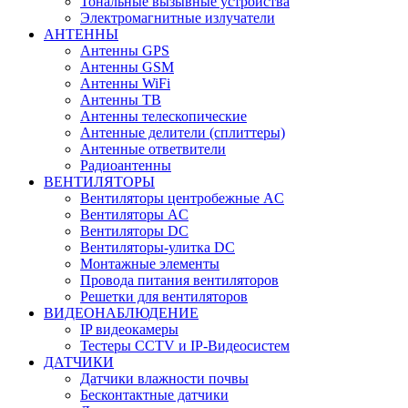
Тональные вызывные устройства
Электромагнитные излучатели
АНТЕННЫ
Антенны GPS
Антенны GSM
Антенны WiFi
Антенны ТВ
Антенны телескопические
Антенные делители (сплиттеры)
Антенные ответвители
Радиоантенны
ВЕНТИЛЯТОРЫ
Вентиляторы центробежные AC
Вентиляторы AC
Вентиляторы DC
Вентиляторы-улитка DC
Монтажные элементы
Провода питания вентиляторов
Решетки для вентиляторов
ВИДЕОНАБЛЮДЕНИЕ
IP видеокамеры
Тестеры CCTV и IP-Видеосистем
ДАТЧИКИ
Датчики влажности почвы
Бесконтактные датчики