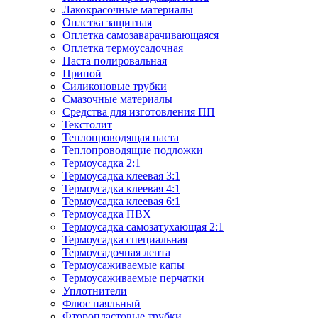
Лакокрасочные материалы
Оплетка защитная
Оплетка самозаварачивающаяся
Оплетка термоусадочная
Паста полировальная
Припой
Силиконовые трубки
Смазочные материалы
Средства для изготовления ПП
Текстолит
Теплопроводящая паста
Теплопроводящие подложки
Термоусадка 2:1
Термоусадка клеевая 3:1
Термоусадка клеевая 4:1
Термоусадка клеевая 6:1
Термоусадка ПВХ
Термоусадка самозатухающая 2:1
Термоусадка специальная
Термоусадочная лента
Термоусаживаемые капы
Термоусаживаемые перчатки
Уплотнители
Флюс паяльный
Фторопластовые трубки