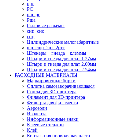
ррс
РС
рш_рг
Рша
Силовые разъемы
снп_сно
снц
Цилиндрические малогабаритные
шр_сшр_2рт_2ртт
Штекеры _ гнезда _ клеммы
Штыри и гнезда для плат 1.27мм
Штыри и гнезда для плат 2.00мм
Штыри и гнезда для плат 2.54мм
РАСХОДНЫЕ МАТЕРИАЛЫ
Маркировочные бирки
Оплетка самозаворачивающаяся
Сопла для 3D принтера
Филамент для 3D-принтера
Фильтры для филамента
Аэрозоли
Изолента
Информационные знаки
Клеевые стержни
Клей
Контактная проводящая паста