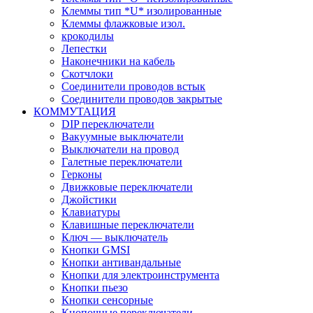
Клеммы тип *U* изолированные
Клеммы флажковые изол.
крокодилы
Лепестки
Наконечники на кабель
Скотчлоки
Соединители проводов встык
Соединители проводов закрытые
КОММУТАЦИЯ
DIP переключатели
Вакуумные выключатели
Выключатели на провод
Галетные переключатели
Герконы
Движковые переключатели
Джойстики
Клавиатуры
Клавишные переключатели
Ключ — выключатель
Кнопки GMSI
Кнопки антивандальные
Кнопки для электроинструмента
Кнопки пьезо
Кнопки сенсорные
Кнопочные переключатели