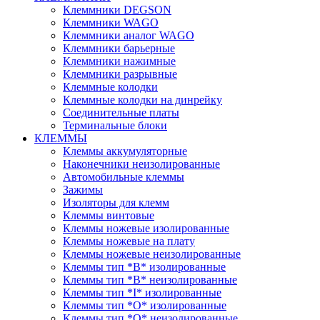
Клеммники DEGSON
Клеммники WAGO
Клеммники аналог WAGO
Клеммники барьерные
Клеммники нажимные
Клеммники разрывные
Клеммные колодки
Клеммные колодки на динрейку
Соединительные платы
Терминальные блоки
КЛЕММЫ
Клеммы аккумуляторные
Наконечники неизолированные
Автомобильные клеммы
Зажимы
Изоляторы для клемм
Клеммы винтовые
Клеммы ножевые изолированные
Клеммы ножевые на плату
Клеммы ножевые неизолированные
Клеммы тип *B* изолированные
Клеммы тип *B* неизолированные
Клеммы тип *I* изолированные
Клеммы тип *O* изолированные
Клеммы тип *O* неизолированные