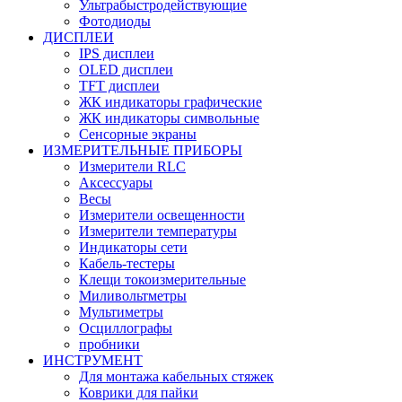
Ультрабыстродействующие
Фотодиоды
ДИСПЛЕИ
IPS дисплеи
OLED дисплеи
TFT дисплеи
ЖК индикаторы графические
ЖК индикаторы символьные
Сенсорные экраны
ИЗМЕРИТЕЛЬНЫЕ ПРИБОРЫ
Измерители RLC
Аксессуары
Весы
Измерители освещенности
Измерители температуры
Индикаторы сети
Кабель-тестеры
Клещи токоизмерительные
Миливольтметры
Мультиметры
Осциллографы
пробники
ИНСТРУМЕНТ
Для монтажа кабельных стяжек
Коврики для пайки