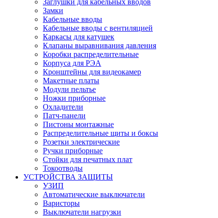
Заглушки для кабельных вводов
Замки
Кабельные вводы
Кабельные вводы с вентиляцией
Каркасы для катушек
Клапаны выравнивания давления
Коробки распределительные
Корпуса для РЭА
Кронштейны для видеокамер
Макетные платы
Модули пельтье
Ножки приборные
Охладители
Патч-панели
Пистоны монтажные
Распределительные щиты и боксы
Розетки электрические
Ручки приборные
Стойки для печатных плат
Токоотводы
УСТРОЙСТВА ЗАЩИТЫ
УЗИП
Автоматические выключатели
Варисторы
Выключатели нагрузки