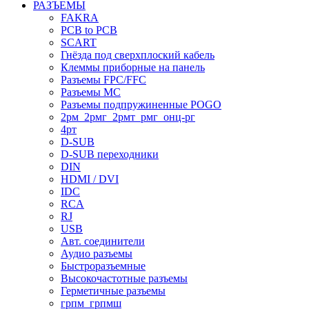
РАЗЪЕМЫ
FAKRA
PCB to PCB
SCART
Гнёзда под сверхплоский кабель
Клеммы приборные на панель
Разъемы FPC/FFC
Разъемы MC
Разъемы подпружиненные POGO
2рм_2рмг_2рмт_рмг_онц-рг
4рт
D-SUB
D-SUB переходники
DIN
HDMI / DVI
IDC
RCA
RJ
USB
Авт. соединители
Аудио разъемы
Быстроразъемные
Высокочастотные разъемы
Герметичные разъемы
грпм_грпмш