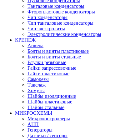
Пусковые конденсаторы
Танталовые конденсаторы
Фторопластовые конденсаторы
Чип конденсаторы
Чип танталовые конденсаторы
Чип электролиты
Электролитические конденсаторы
КРЕПЕЖ
Анкера
Болты и винты пластиковые
Болты и винты стальные
Втулки резьбовые
Гайки запрессовочные
Гайки пластиковые
Саморезы
Такелаж
Хомуты
Шайбы изоляционные
Шайбы пластиковые
Шайбы стальные
МИКРОСХЕМЫ
Микроконтроллеры
АЦП
Генераторы
Датчики / сенсоры