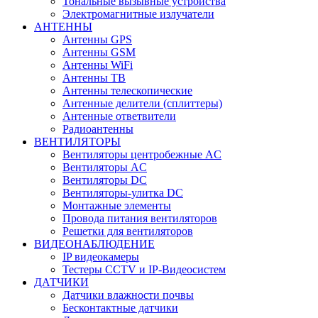
Тональные вызывные устройства
Электромагнитные излучатели
АНТЕННЫ
Антенны GPS
Антенны GSM
Антенны WiFi
Антенны ТВ
Антенны телескопические
Антенные делители (сплиттеры)
Антенные ответвители
Радиоантенны
ВЕНТИЛЯТОРЫ
Вентиляторы центробежные AC
Вентиляторы AC
Вентиляторы DC
Вентиляторы-улитка DC
Монтажные элементы
Провода питания вентиляторов
Решетки для вентиляторов
ВИДЕОНАБЛЮДЕНИЕ
IP видеокамеры
Тестеры CCTV и IP-Видеосистем
ДАТЧИКИ
Датчики влажности почвы
Бесконтактные датчики