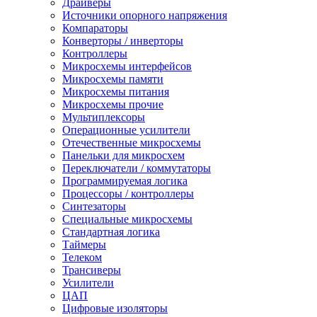
Драйверы
Источники опорного напряжения
Компараторы
Конверторы / инверторы
Контроллеры
Микросхемы интерфейсов
Микросхемы памяти
Микросхемы питания
Микросхемы прочие
Мультиплексоры
Операционные усилители
Отечественные микросхемы
Панельки для микросхем
Переключатели / коммутаторы
Программируемая логика
Процессоры / контроллеры
Синтезаторы
Специальные микросхемы
Стандартная логика
Таймеры
Телеком
Трансиверы
Усилители
ЦАП
Цифровые изоляторы