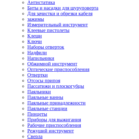
Антистатика
Биты и насадки для шуруповерта
Для зачистки и обрезки кабеля
зажимы
Измерительный инструмент
Клеевые пистолеты
Клещи
Ключи
Наборы отверток
Надфили
Напильники
Обжимной инструмент
Оптические приспособления
Отвертки
Отсосы припоя
Пассатижи и плоскогубцы
Паяльники
Паяльные ванны
Паяльные принадлежности
Паяльные станции
Пинцеты
Приборы для выжигания
Рабочие приспособления
Режущий инструмент
Сверла