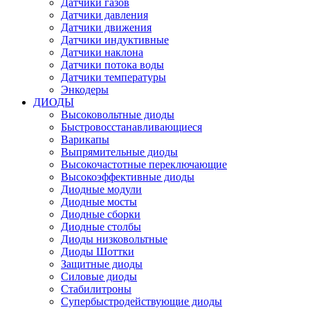
Датчики газов
Датчики давления
Датчики движения
Датчики индуктивные
Датчики наклона
Датчики потока воды
Датчики температуры
Энкодеры
ДИОДЫ
Высоковольтные диоды
Быстровосстанавливающиеся
Варикапы
Выпрямительные диоды
Высокочастотные переключающие
Высокоэффективные диоды
Диодные модули
Диодные мосты
Диодные сборки
Диодные столбы
Диоды низковольтные
Диоды Шоттки
Защитные диоды
Силовые диоды
Стабилитроны
Супербыстродействующие диоды