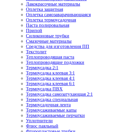
Лакокрасочные материалы
Оплетка защитная
Оплетка самозаварачивающаяся
Оплетка термоусадочная
Паста полировальная
Припой
Силиконовые трубки
Смазочные материалы
Средства для изготовления ПП
Текстолит
Теплопроводящая паста
Теплопроводящие подложки
Термоусадка 2:1
Термоусадка клеевая 3:1
Термоусадка клеевая 4:1
Термоусадка клеевая 6:1
Термоусадка ПВХ
Термоусадка самозатухающая 2:1
Термоусадка специальная
Термоусадочная лента
Термоусаживаемые капы
Термоусаживаемые перчатки
Уплотнители
Флюс паяльный
Фторопластовые трубки