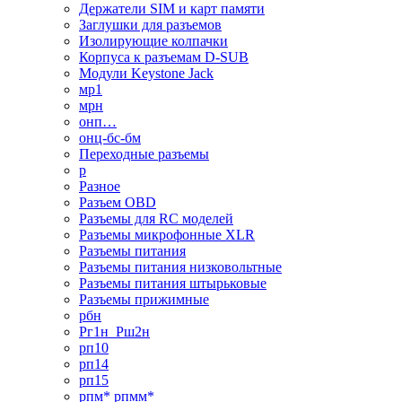
Держатели SIM и карт памяти
Заглушки для разъемов
Изолирующие колпачки
Корпуса к разъемам D-SUB
Модули Keystone Jack
мр1
мрн
онп…
онц-бс-бм
Переходные разъемы
р
Разное
Разъем OBD
Разъемы для RC моделей
Разъемы микрофонные XLR
Разъемы питания
Разъемы питания низковольтные
Разъемы питания штырьковые
Разъемы прижимные
рбн
Рг1н_Рш2н
рп10
рп14
рп15
рпм* рпмм*