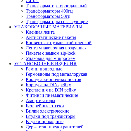
Латры
Трансформатор тороидальный
Трансформаторы 400гц
Трансформаторы 50гц
Трансформаторы согласующие
УПАКОВОЧНЫЕ МАТЕРИАЛЫ
Клейкая лента
Антистатические пакеты
Конверты с пузырчатой пленкой
Лента упаковочная воздушная
Пакеты с замком zip-lock
Упаковка для микросхем
УСТАНОВОЧНЫЕ ИЗДЕЛИЯ
Ремни приводные
Гермовводы под металлорукав
Корпуса кнопочных постов
Корпуса на DIN-рейку
Крепления на DIN рейку
Фитинги пневматические
Амортизаторы
Батарейные отсеки
Вилки электрические
Втулки под транзисторы
Втулки проходные
Держатели предохранителей