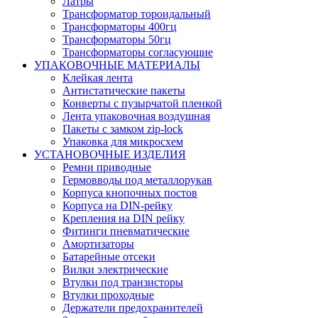
Латры
Трансформатор тороидальный
Трансформаторы 400гц
Трансформаторы 50гц
Трансформаторы согласующие
УПАКОВОЧНЫЕ МАТЕРИАЛЫ
Клейкая лента
Антистатические пакеты
Конверты с пузырчатой пленкой
Лента упаковочная воздушная
Пакеты с замком zip-lock
Упаковка для микросхем
УСТАНОВОЧНЫЕ ИЗДЕЛИЯ
Ремни приводные
Гермовводы под металлорукав
Корпуса кнопочных постов
Корпуса на DIN-рейку
Крепления на DIN рейку
Фитинги пневматические
Амортизаторы
Батарейные отсеки
Вилки электрические
Втулки под транзисторы
Втулки проходные
Держатели предохранителей