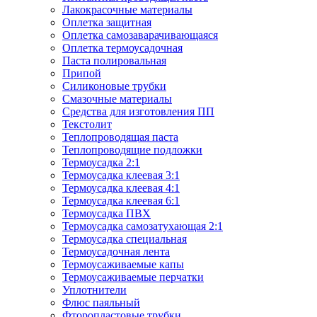
Лакокрасочные материалы
Оплетка защитная
Оплетка самозаварачивающаяся
Оплетка термоусадочная
Паста полировальная
Припой
Силиконовые трубки
Смазочные материалы
Средства для изготовления ПП
Текстолит
Теплопроводящая паста
Теплопроводящие подложки
Термоусадка 2:1
Термоусадка клеевая 3:1
Термоусадка клеевая 4:1
Термоусадка клеевая 6:1
Термоусадка ПВХ
Термоусадка самозатухающая 2:1
Термоусадка специальная
Термоусадочная лента
Термоусаживаемые капы
Термоусаживаемые перчатки
Уплотнители
Флюс паяльный
Фторопластовые трубки