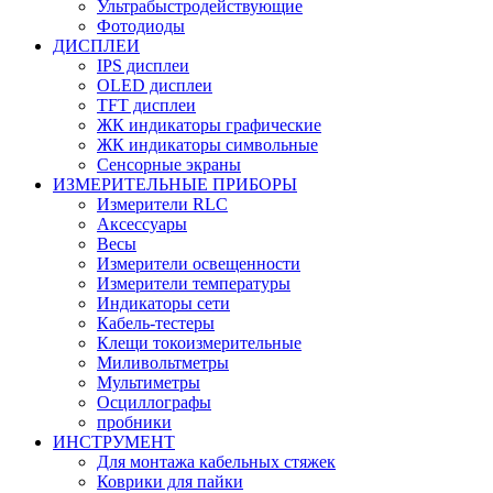
Ультрабыстродействующие
Фотодиоды
ДИСПЛЕИ
IPS дисплеи
OLED дисплеи
TFT дисплеи
ЖК индикаторы графические
ЖК индикаторы символьные
Сенсорные экраны
ИЗМЕРИТЕЛЬНЫЕ ПРИБОРЫ
Измерители RLC
Аксессуары
Весы
Измерители освещенности
Измерители температуры
Индикаторы сети
Кабель-тестеры
Клещи токоизмерительные
Миливольтметры
Мультиметры
Осциллографы
пробники
ИНСТРУМЕНТ
Для монтажа кабельных стяжек
Коврики для пайки