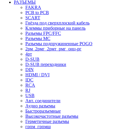
РАЗЪЕМЫ
FAKRA
PCB to PCB
SCART
Гнёзда под сверхплоский кабель
Клеммы приборные на панель
Разъемы FPC/FFC
Разъемы MC
Разъемы подпружиненные POGO
2рм_2рмг_2рмт_рмг_онц-рг
4рт
D-SUB
D-SUB переходники
DIN
HDMI / DVI
IDC
RCA
RJ
USB
Авт. соединители
Аудио разъемы
Быстроразъемные
Высокочастотные разъемы
Герметичные разъемы
грпм_грпмш