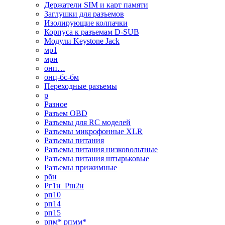
Держатели SIM и карт памяти
Заглушки для разъемов
Изолирующие колпачки
Корпуса к разъемам D-SUB
Модули Keystone Jack
мр1
мрн
онп…
онц-бс-бм
Переходные разъемы
р
Разное
Разъем OBD
Разъемы для RC моделей
Разъемы микрофонные XLR
Разъемы питания
Разъемы питания низковольтные
Разъемы питания штырьковые
Разъемы прижимные
рбн
Рг1н_Рш2н
рп10
рп14
рп15
рпм* рпмм*