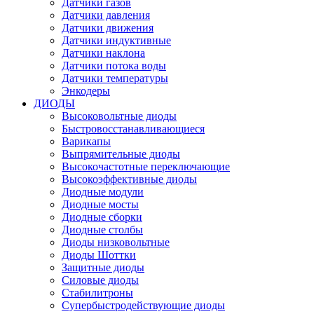
Датчики газов
Датчики давления
Датчики движения
Датчики индуктивные
Датчики наклона
Датчики потока воды
Датчики температуры
Энкодеры
ДИОДЫ
Высоковольтные диоды
Быстровосстанавливающиеся
Варикапы
Выпрямительные диоды
Высокочастотные переключающие
Высокоэффективные диоды
Диодные модули
Диодные мосты
Диодные сборки
Диодные столбы
Диоды низковольтные
Диоды Шоттки
Защитные диоды
Силовые диоды
Стабилитроны
Супербыстродействующие диоды