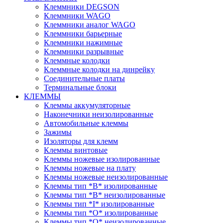
Клеммники DEGSON
Клеммники WAGO
Клеммники аналог WAGO
Клеммники барьерные
Клеммники нажимные
Клеммники разрывные
Клеммные колодки
Клеммные колодки на динрейку
Соединительные платы
Терминальные блоки
КЛЕММЫ
Клеммы аккумуляторные
Наконечники неизолированные
Автомобильные клеммы
Зажимы
Изоляторы для клемм
Клеммы винтовые
Клеммы ножевые изолированные
Клеммы ножевые на плату
Клеммы ножевые неизолированные
Клеммы тип *B* изолированные
Клеммы тип *B* неизолированные
Клеммы тип *I* изолированные
Клеммы тип *O* изолированные
Клеммы тип *O* неизолированные