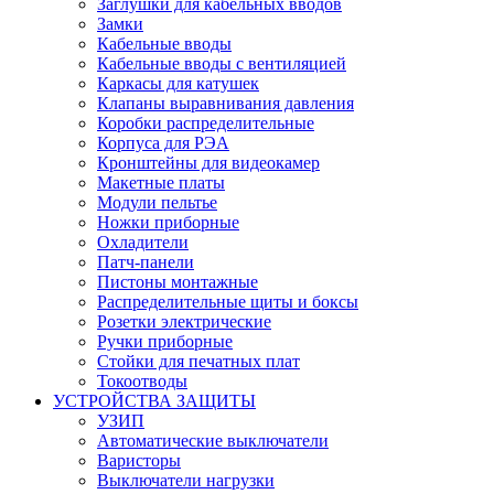
Заглушки для кабельных вводов
Замки
Кабельные вводы
Кабельные вводы с вентиляцией
Каркасы для катушек
Клапаны выравнивания давления
Коробки распределительные
Корпуса для РЭА
Кронштейны для видеокамер
Макетные платы
Модули пельтье
Ножки приборные
Охладители
Патч-панели
Пистоны монтажные
Распределительные щиты и боксы
Розетки электрические
Ручки приборные
Стойки для печатных плат
Токоотводы
УСТРОЙСТВА ЗАЩИТЫ
УЗИП
Автоматические выключатели
Варисторы
Выключатели нагрузки