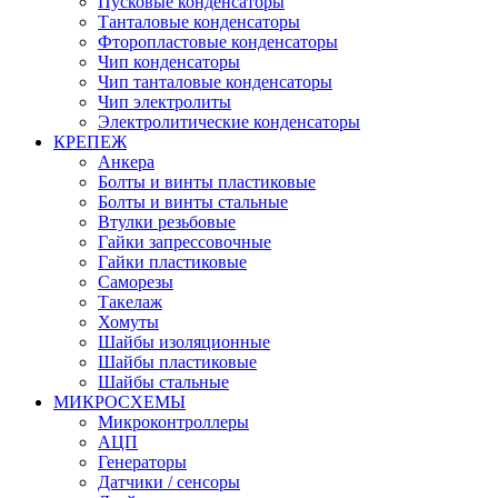
Пусковые конденсаторы
Танталовые конденсаторы
Фторопластовые конденсаторы
Чип конденсаторы
Чип танталовые конденсаторы
Чип электролиты
Электролитические конденсаторы
КРЕПЕЖ
Анкера
Болты и винты пластиковые
Болты и винты стальные
Втулки резьбовые
Гайки запрессовочные
Гайки пластиковые
Саморезы
Такелаж
Хомуты
Шайбы изоляционные
Шайбы пластиковые
Шайбы стальные
МИКРОСХЕМЫ
Микроконтроллеры
АЦП
Генераторы
Датчики / сенсоры