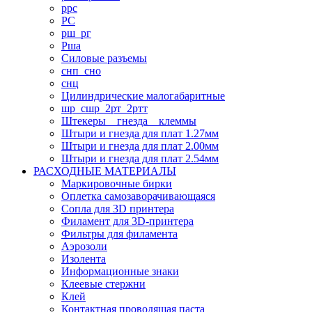
ррс
РС
рш_рг
Рша
Силовые разъемы
снп_сно
снц
Цилиндрические малогабаритные
шр_сшр_2рт_2ртт
Штекеры _ гнезда _ клеммы
Штыри и гнезда для плат 1.27мм
Штыри и гнезда для плат 2.00мм
Штыри и гнезда для плат 2.54мм
РАСХОДНЫЕ МАТЕРИАЛЫ
Маркировочные бирки
Оплетка самозаворачивающаяся
Сопла для 3D принтера
Филамент для 3D-принтера
Фильтры для филамента
Аэрозоли
Изолента
Информационные знаки
Клеевые стержни
Клей
Контактная проводящая паста