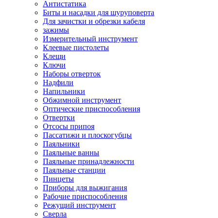
Антистатика
Биты и насадки для шуруповерта
Для зачистки и обрезки кабеля
зажимы
Измерительный инструмент
Клеевые пистолеты
Клещи
Ключи
Наборы отверток
Надфили
Напильники
Обжимной инструмент
Оптические приспособления
Отвертки
Отсосы припоя
Пассатижи и плоскогубцы
Паяльники
Паяльные ванны
Паяльные принадлежности
Паяльные станции
Пинцеты
Приборы для выжигания
Рабочие приспособления
Режущий инструмент
Сверла