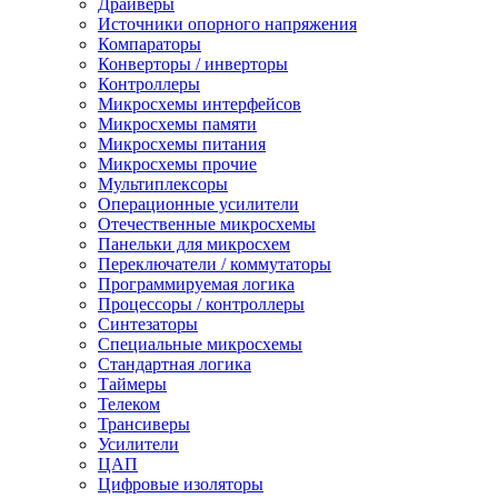
Драйверы
Источники опорного напряжения
Компараторы
Конверторы / инверторы
Контроллеры
Микросхемы интерфейсов
Микросхемы памяти
Микросхемы питания
Микросхемы прочие
Мультиплексоры
Операционные усилители
Отечественные микросхемы
Панельки для микросхем
Переключатели / коммутаторы
Программируемая логика
Процессоры / контроллеры
Синтезаторы
Специальные микросхемы
Стандартная логика
Таймеры
Телеком
Трансиверы
Усилители
ЦАП
Цифровые изоляторы