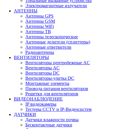
Тональные вызывные устройства
Электромагнитные излучатели
АНТЕННЫ
Антенны GPS
Антенны GSM
Антенны WiFi
Антенны ТВ
Антенны телескопические
Антенные делители (сплиттеры)
Антенные ответвители
Радиоантенны
ВЕНТИЛЯТОРЫ
Вентиляторы центробежные AC
Вентиляторы AC
Вентиляторы DC
Вентиляторы-улитка DC
Монтажные элементы
Провода питания вентиляторов
Решетки для вентиляторов
ВИДЕОНАБЛЮДЕНИЕ
IP видеокамеры
Тестеры CCTV и IP-Видеосистем
ДАТЧИКИ
Датчики влажности почвы
Бесконтактные датчики