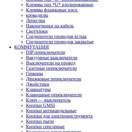
Клеммы тип *U* изолированные
Клеммы флажковые изол.
крокодилы
Лепестки
Наконечники на кабель
Скотчлоки
Соединители проводов встык
Соединители проводов закрытые
КОММУТАЦИЯ
DIP переключатели
Вакуумные выключатели
Выключатели на провод
Галетные переключатели
Герконы
Движковые переключатели
Джойстики
Клавиатуры
Клавишные переключатели
Ключ — выключатель
Кнопки GMSI
Кнопки антивандальные
Кнопки для электроинструмента
Кнопки пьезо
Кнопки сенсорные
Кнопочные переключатели