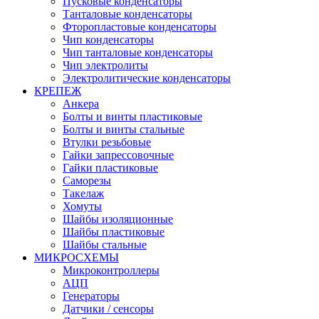
Пусковые конденсаторы
Танталовые конденсаторы
Фторопластовые конденсаторы
Чип конденсаторы
Чип танталовые конденсаторы
Чип электролиты
Электролитические конденсаторы
КРЕПЕЖ
Анкера
Болты и винты пластиковые
Болты и винты стальные
Втулки резьбовые
Гайки запрессовочные
Гайки пластиковые
Саморезы
Такелаж
Хомуты
Шайбы изоляционные
Шайбы пластиковые
Шайбы стальные
МИКРОСХЕМЫ
Микроконтроллеры
АЦП
Генераторы
Датчики / сенсоры