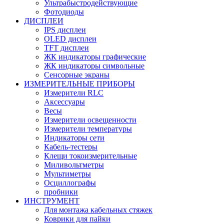
Ультрабыстродействующие
Фотодиоды
ДИСПЛЕИ
IPS дисплеи
OLED дисплеи
TFT дисплеи
ЖК индикаторы графические
ЖК индикаторы символьные
Сенсорные экраны
ИЗМЕРИТЕЛЬНЫЕ ПРИБОРЫ
Измерители RLC
Аксессуары
Весы
Измерители освещенности
Измерители температуры
Индикаторы сети
Кабель-тестеры
Клещи токоизмерительные
Миливольтметры
Мультиметры
Осциллографы
пробники
ИНСТРУМЕНТ
Для монтажа кабельных стяжек
Коврики для пайки