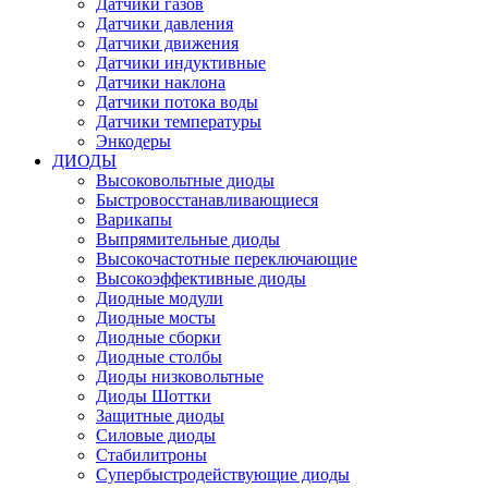
Датчики газов
Датчики давления
Датчики движения
Датчики индуктивные
Датчики наклона
Датчики потока воды
Датчики температуры
Энкодеры
ДИОДЫ
Высоковольтные диоды
Быстровосстанавливающиеся
Варикапы
Выпрямительные диоды
Высокочастотные переключающие
Высокоэффективные диоды
Диодные модули
Диодные мосты
Диодные сборки
Диодные столбы
Диоды низковольтные
Диоды Шоттки
Защитные диоды
Силовые диоды
Стабилитроны
Супербыстродействующие диоды