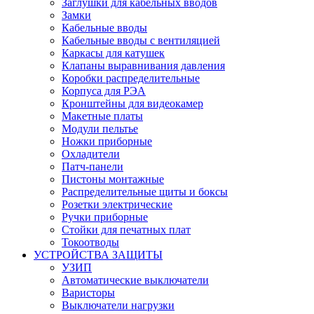
Заглушки для кабельных вводов
Замки
Кабельные вводы
Кабельные вводы с вентиляцией
Каркасы для катушек
Клапаны выравнивания давления
Коробки распределительные
Корпуса для РЭА
Кронштейны для видеокамер
Макетные платы
Модули пельтье
Ножки приборные
Охладители
Патч-панели
Пистоны монтажные
Распределительные щиты и боксы
Розетки электрические
Ручки приборные
Стойки для печатных плат
Токоотводы
УСТРОЙСТВА ЗАЩИТЫ
УЗИП
Автоматические выключатели
Варисторы
Выключатели нагрузки