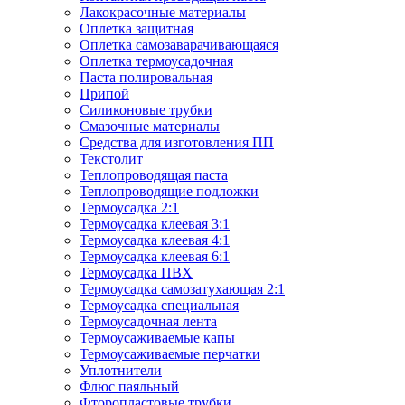
Лакокрасочные материалы
Оплетка защитная
Оплетка самозаварачивающаяся
Оплетка термоусадочная
Паста полировальная
Припой
Силиконовые трубки
Смазочные материалы
Средства для изготовления ПП
Текстолит
Теплопроводящая паста
Теплопроводящие подложки
Термоусадка 2:1
Термоусадка клеевая 3:1
Термоусадка клеевая 4:1
Термоусадка клеевая 6:1
Термоусадка ПВХ
Термоусадка самозатухающая 2:1
Термоусадка специальная
Термоусадочная лента
Термоусаживаемые капы
Термоусаживаемые перчатки
Уплотнители
Флюс паяльный
Фторопластовые трубки