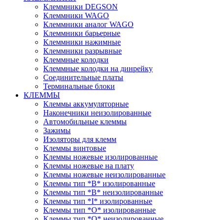
Клеммники DEGSON
Клеммники WAGO
Клеммники аналог WAGO
Клеммники барьерные
Клеммники нажимные
Клеммники разрывные
Клеммные колодки
Клеммные колодки на динрейку
Соединительные платы
Терминальные блоки
КЛЕММЫ
Клеммы аккумуляторные
Наконечники неизолированные
Автомобильные клеммы
Зажимы
Изоляторы для клемм
Клеммы винтовые
Клеммы ножевые изолированные
Клеммы ножевые на плату
Клеммы ножевые неизолированные
Клеммы тип *B* изолированные
Клеммы тип *B* неизолированные
Клеммы тип *I* изолированные
Клеммы тип *O* изолированные
Клеммы тип *O* неизолированные