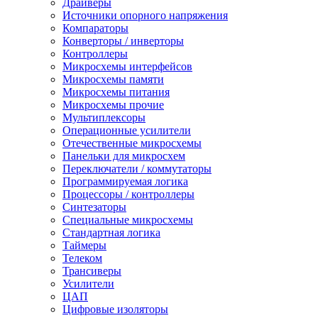
Драйверы
Источники опорного напряжения
Компараторы
Конверторы / инверторы
Контроллеры
Микросхемы интерфейсов
Микросхемы памяти
Микросхемы питания
Микросхемы прочие
Мультиплексоры
Операционные усилители
Отечественные микросхемы
Панельки для микросхем
Переключатели / коммутаторы
Программируемая логика
Процессоры / контроллеры
Синтезаторы
Специальные микросхемы
Стандартная логика
Таймеры
Телеком
Трансиверы
Усилители
ЦАП
Цифровые изоляторы