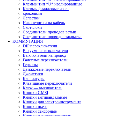
Клеммы тип *U* изолированные
Клеммы флажковые изол.
крокодилы
Лепестки
Наконечники на кабель
Скотчлоки
Соединители проводов встык
Соединители проводов закрытые
КОММУТАЦИЯ
DIP переключатели
Вакуумные выключатели
Выключатели на провод
Галетные переключатели
Герконы
Движковые переключатели
Джойстики
Клавиатуры
Клавишные переключатели
Ключ — выключатель
Кнопки GMSI
Кнопки антивандальные
Кнопки для электроинструмента
Кнопки пьезо
Кнопки сенсорные
Кнопочные переключатели