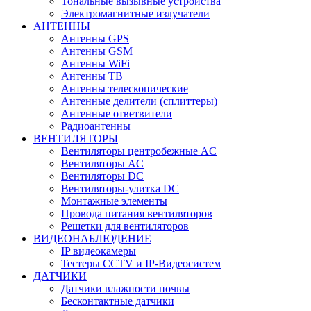
Тональные вызывные устройства
Электромагнитные излучатели
АНТЕННЫ
Антенны GPS
Антенны GSM
Антенны WiFi
Антенны ТВ
Антенны телескопические
Антенные делители (сплиттеры)
Антенные ответвители
Радиоантенны
ВЕНТИЛЯТОРЫ
Вентиляторы центробежные AC
Вентиляторы AC
Вентиляторы DC
Вентиляторы-улитка DC
Монтажные элементы
Провода питания вентиляторов
Решетки для вентиляторов
ВИДЕОНАБЛЮДЕНИЕ
IP видеокамеры
Тестеры CCTV и IP-Видеосистем
ДАТЧИКИ
Датчики влажности почвы
Бесконтактные датчики