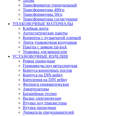
Латры
Трансформатор тороидальный
Трансформаторы 400гц
Трансформаторы 50гц
Трансформаторы согласующие
УПАКОВОЧНЫЕ МАТЕРИАЛЫ
Клейкая лента
Антистатические пакеты
Конверты с пузырчатой пленкой
Лента упаковочная воздушная
Пакеты с замком zip-lock
Упаковка для микросхем
УСТАНОВОЧНЫЕ ИЗДЕЛИЯ
Ремни приводные
Гермовводы под металлорукав
Корпуса кнопочных постов
Корпуса на DIN-рейку
Крепления на DIN рейку
Фитинги пневматические
Амортизаторы
Батарейные отсеки
Вилки электрические
Втулки под транзисторы
Втулки проходные
Держатели предохранителей