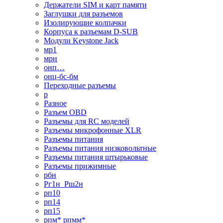
Держатели SIM и карт памяти
Заглушки для разъемов
Изолирующие колпачки
Корпуса к разъемам D-SUB
Модули Keystone Jack
мр1
мрн
онп…
онц-бс-бм
Переходные разъемы
р
Разное
Разъем OBD
Разъемы для RC моделей
Разъемы микрофонные XLR
Разъемы питания
Разъемы питания низковольтные
Разъемы питания штырьковые
Разъемы прижимные
рбн
Рг1н_Рш2н
рп10
рп14
рп15
рпм* рпмм*