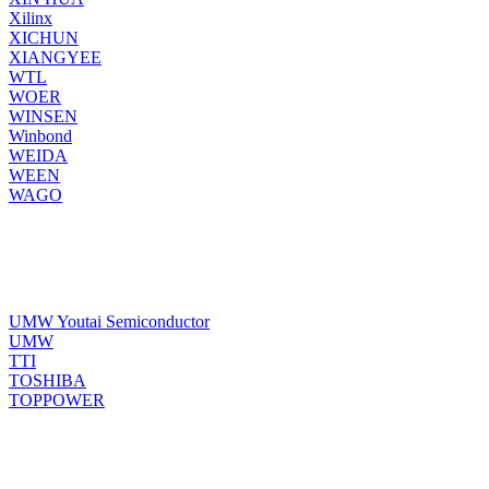
Xilinx
XICHUN
XIANGYEE
WTL
WOER
WINSEN
Winbond
WEIDA
WEEN
WAGO
UMW Youtai Semiconductor
UMW
TTI
TOSHIBA
TOPPOWER