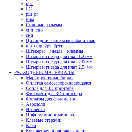
ррс
РС
рш_рг
Рша
Силовые разъемы
снп_сно
снц
Цилиндрические малогабаритные
шр_сшр_2рт_2ртт
Штекеры _ гнезда _ клеммы
Штыри и гнезда для плат 1.27мм
Штыри и гнезда для плат 2.00мм
Штыри и гнезда для плат 2.54мм
РАСХОДНЫЕ МАТЕРИАЛЫ
Маркировочные бирки
Оплетка самозаворачивающаяся
Сопла для 3D принтера
Филамент для 3D-принтера
Фильтры для филамента
Аэрозоли
Изолента
Информационные знаки
Клеевые стержни
Клей
Контактная проводящая паста