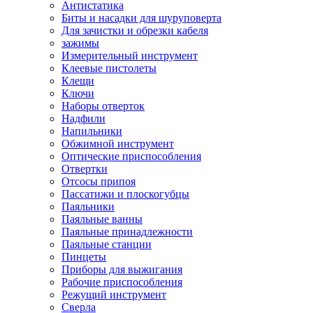
Антистатика
Биты и насадки для шуруповерта
Для зачистки и обрезки кабеля
зажимы
Измерительный инструмент
Клеевые пистолеты
Клещи
Ключи
Наборы отверток
Надфили
Напильники
Обжимной инструмент
Оптические приспособления
Отвертки
Отсосы припоя
Пассатижи и плоскогубцы
Паяльники
Паяльные ванны
Паяльные принадлежности
Паяльные станции
Пинцеты
Приборы для выжигания
Рабочие приспособления
Режущий инструмент
Сверла