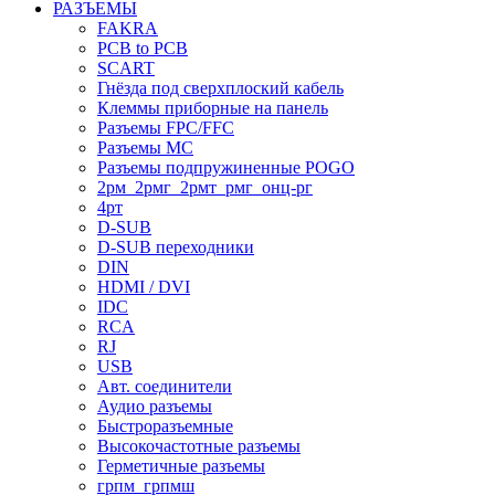
РАЗЪЕМЫ
FAKRA
PCB to PCB
SCART
Гнёзда под сверхплоский кабель
Клеммы приборные на панель
Разъемы FPC/FFC
Разъемы MC
Разъемы подпружиненные POGO
2рм_2рмг_2рмт_рмг_онц-рг
4рт
D-SUB
D-SUB переходники
DIN
HDMI / DVI
IDC
RCA
RJ
USB
Авт. соединители
Аудио разъемы
Быстроразъемные
Высокочастотные разъемы
Герметичные разъемы
грпм_грпмш