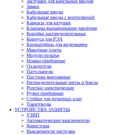
Заглушки для кабельных вводов
Замки
Кабельные вводы
Кабельные вводы с вентиляцией
Каркасы для катушек
Клапаны выравнивания давления
Коробки распределительные
Корпуса для РЭА
Кронштейны для видеокамер
Макетные платы
Модули пельтье
Ножки приборные
Охладители
Патч-панели
Пистоны монтажные
Распределительные щиты и боксы
Розетки электрические
Ручки приборные
Стойки для печатных плат
Токоотводы
УСТРОЙСТВА ЗАЩИТЫ
УЗИП
Автоматические выключатели
Варисторы
Выключатели нагрузки