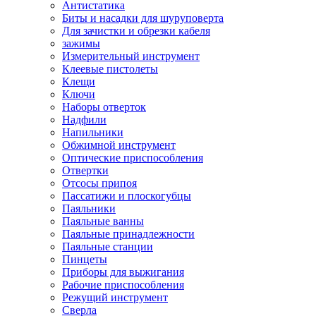
Антистатика
Биты и насадки для шуруповерта
Для зачистки и обрезки кабеля
зажимы
Измерительный инструмент
Клеевые пистолеты
Клещи
Ключи
Наборы отверток
Надфили
Напильники
Обжимной инструмент
Оптические приспособления
Отвертки
Отсосы припоя
Пассатижи и плоскогубцы
Паяльники
Паяльные ванны
Паяльные принадлежности
Паяльные станции
Пинцеты
Приборы для выжигания
Рабочие приспособления
Режущий инструмент
Сверла