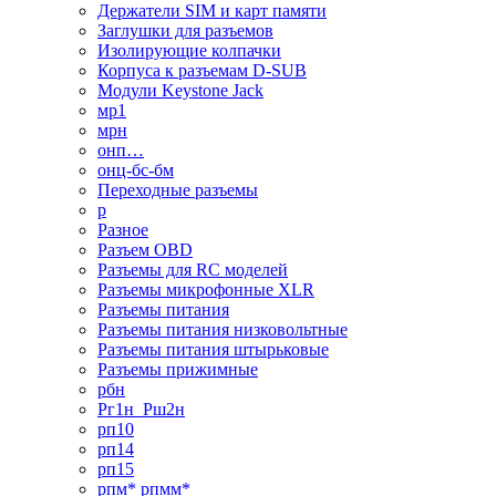
Держатели SIM и карт памяти
Заглушки для разъемов
Изолирующие колпачки
Корпуса к разъемам D-SUB
Модули Keystone Jack
мр1
мрн
онп…
онц-бс-бм
Переходные разъемы
р
Разное
Разъем OBD
Разъемы для RC моделей
Разъемы микрофонные XLR
Разъемы питания
Разъемы питания низковольтные
Разъемы питания штырьковые
Разъемы прижимные
рбн
Рг1н_Рш2н
рп10
рп14
рп15
рпм* рпмм*