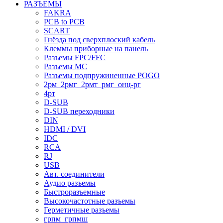
РАЗЪЕМЫ
FAKRA
PCB to PCB
SCART
Гнёзда под сверхплоский кабель
Клеммы приборные на панель
Разъемы FPC/FFC
Разъемы MC
Разъемы подпружиненные POGO
2рм_2рмг_2рмт_рмг_онц-рг
4рт
D-SUB
D-SUB переходники
DIN
HDMI / DVI
IDC
RCA
RJ
USB
Авт. соединители
Аудио разъемы
Быстроразъемные
Высокочастотные разъемы
Герметичные разъемы
грпм_грпмш