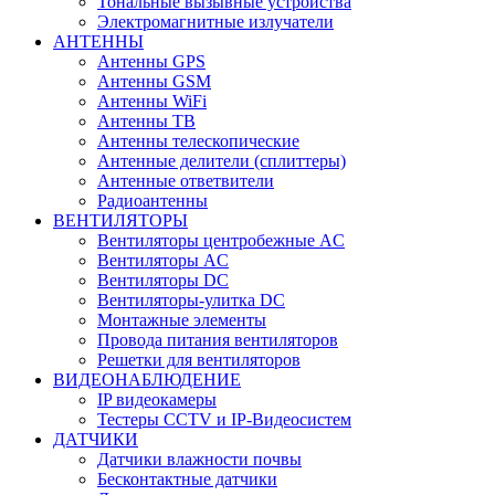
Тональные вызывные устройства
Электромагнитные излучатели
АНТЕННЫ
Антенны GPS
Антенны GSM
Антенны WiFi
Антенны ТВ
Антенны телескопические
Антенные делители (сплиттеры)
Антенные ответвители
Радиоантенны
ВЕНТИЛЯТОРЫ
Вентиляторы центробежные AC
Вентиляторы AC
Вентиляторы DC
Вентиляторы-улитка DC
Монтажные элементы
Провода питания вентиляторов
Решетки для вентиляторов
ВИДЕОНАБЛЮДЕНИЕ
IP видеокамеры
Тестеры CCTV и IP-Видеосистем
ДАТЧИКИ
Датчики влажности почвы
Бесконтактные датчики