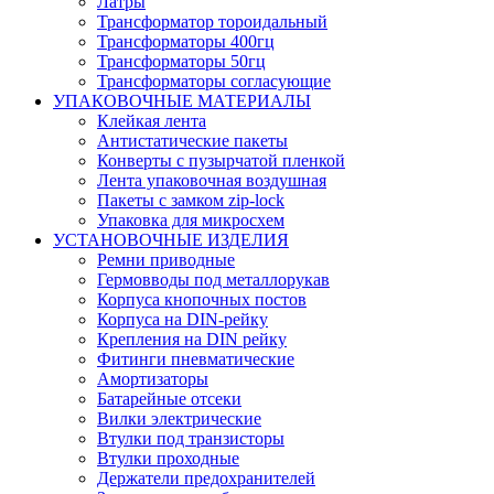
Латры
Трансформатор тороидальный
Трансформаторы 400гц
Трансформаторы 50гц
Трансформаторы согласующие
УПАКОВОЧНЫЕ МАТЕРИАЛЫ
Клейкая лента
Антистатические пакеты
Конверты с пузырчатой пленкой
Лента упаковочная воздушная
Пакеты с замком zip-lock
Упаковка для микросхем
УСТАНОВОЧНЫЕ ИЗДЕЛИЯ
Ремни приводные
Гермовводы под металлорукав
Корпуса кнопочных постов
Корпуса на DIN-рейку
Крепления на DIN рейку
Фитинги пневматические
Амортизаторы
Батарейные отсеки
Вилки электрические
Втулки под транзисторы
Втулки проходные
Держатели предохранителей