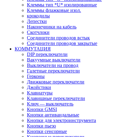
Клеммы тип *U* изолированные
Клеммы флажковые изол.
крокодилы
Лепестки
Наконечники на кабель
Скотчлоки
Соединители проводов встык
Соединители проводов закрытые
КОММУТАЦИЯ
DIP переключатели
Вакуумные выключатели
Выключатели на провод
Галетные переключатели
Герконы
Движковые переключатели
Джойстики
Клавиатуры
Клавишные переключатели
Ключ — выключатель
Кнопки GMSI
Кнопки антивандальные
Кнопки для электроинструмента
Кнопки пьезо
Кнопки сенсорные
Кнопочные переключатели