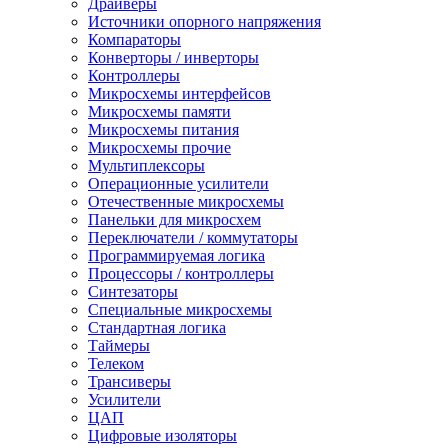
Драйверы
Источники опорного напряжения
Компараторы
Конверторы / инверторы
Контроллеры
Микросхемы интерфейсов
Микросхемы памяти
Микросхемы питания
Микросхемы прочие
Мультиплексоры
Операционные усилители
Отечественные микросхемы
Панельки для микросхем
Переключатели / коммутаторы
Программируемая логика
Процессоры / контроллеры
Синтезаторы
Специальные микросхемы
Стандартная логика
Таймеры
Телеком
Трансиверы
Усилители
ЦАП
Цифровые изоляторы