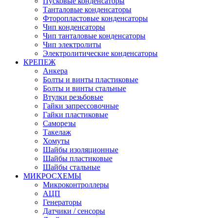
Пусковые конденсаторы
Танталовые конденсаторы
Фторопластовые конденсаторы
Чип конденсаторы
Чип танталовые конденсаторы
Чип электролиты
Электролитические конденсаторы
КРЕПЕЖ
Анкера
Болты и винты пластиковые
Болты и винты стальные
Втулки резьбовые
Гайки запрессовочные
Гайки пластиковые
Саморезы
Такелаж
Хомуты
Шайбы изоляционные
Шайбы пластиковые
Шайбы стальные
МИКРОСХЕМЫ
Микроконтроллеры
АЦП
Генераторы
Датчики / сенсоры