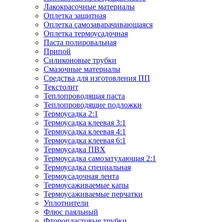
Лакокрасочные материалы
Оплетка защитная
Оплетка самозаварачивающаяся
Оплетка термоусадочная
Паста полировальная
Припой
Силиконовые трубки
Смазочные материалы
Средства для изготовления ПП
Текстолит
Теплопроводящая паста
Теплопроводящие подложки
Термоусадка 2:1
Термоусадка клеевая 3:1
Термоусадка клеевая 4:1
Термоусадка клеевая 6:1
Термоусадка ПВХ
Термоусадка самозатухающая 2:1
Термоусадка специальная
Термоусадочная лента
Термоусаживаемые капы
Термоусаживаемые перчатки
Уплотнители
Флюс паяльный
Фторопластовые трубки