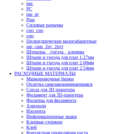
ррс
РС
рш_рг
Рша
Силовые разъемы
снп_сно
снц
Цилиндрические малогабаритные
шр_сшр_2рт_2ртт
Штекеры _ гнезда _ клеммы
Штыри и гнезда для плат 1.27мм
Штыри и гнезда для плат 2.00мм
Штыри и гнезда для плат 2.54мм
РАСХОДНЫЕ МАТЕРИАЛЫ
Маркировочные бирки
Оплетка самозаворачивающаяся
Сопла для 3D принтера
Филамент для 3D-принтера
Фильтры для филамента
Аэрозоли
Изолента
Информационные знаки
Клеевые стержни
Клей
Контактная проводящая паста