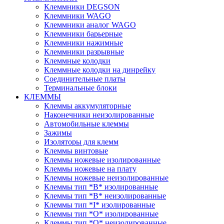
Клеммники DEGSON
Клеммники WAGO
Клеммники аналог WAGO
Клеммники барьерные
Клеммники нажимные
Клеммники разрывные
Клеммные колодки
Клеммные колодки на динрейку
Соединительные платы
Терминальные блоки
КЛЕММЫ
Клеммы аккумуляторные
Наконечники неизолированные
Автомобильные клеммы
Зажимы
Изоляторы для клемм
Клеммы винтовые
Клеммы ножевые изолированные
Клеммы ножевые на плату
Клеммы ножевые неизолированные
Клеммы тип *B* изолированные
Клеммы тип *B* неизолированные
Клеммы тип *I* изолированные
Клеммы тип *O* изолированные
Клеммы тип *O* неизолированные