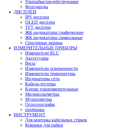
Ультрабыстродействующие
Фотодиоды
ДИСПЛЕИ
IPS дисплеи
OLED дисплеи
TFT дисплеи
ЖК индикаторы графические
ЖК индикаторы символьные
Сенсорные экраны
ИЗМЕРИТЕЛЬНЫЕ ПРИБОРЫ
Измерители RLC
Аксессуары
Весы
Измерители освещенности
Измерители температуры
Индикаторы сети
Кабель-тестеры
Клещи токоизмерительные
Миливольтметры
Мультиметры
Осциллографы
пробники
ИНСТРУМЕНТ
Для монтажа кабельных стяжек
Коврики для пайки