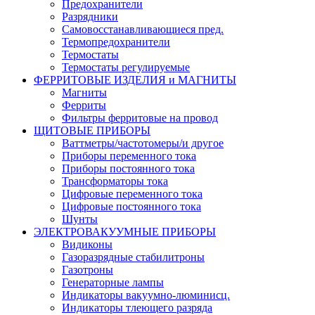
Предохранители
Разрядники
Самовосстанавливающиеся пред.
Термопредохранители
Термостаты
Термостаты регулируемые
ФЕРРИТОВЫЕ ИЗДЕЛИЯ и МАГНИТЫ
Магниты
Ферриты
Фильтры ферритовые на провод
ЩИТОВЫЕ ПРИБОРЫ
Ваттметры/частотомеры/и другое
Приборы переменного тока
Приборы постоянного тока
Трансформаторы тока
Цифровые переменного тока
Цифровые постоянного тока
Шунты
ЭЛЕКТРОВАКУУМНЫЕ ПРИБОРЫ
Видиконы
Газоразрядные стабилитроны
Газотроны
Генераторные лампы
Индикаторы вакуумно-люминисц.
Индикаторы тлеющего разряда