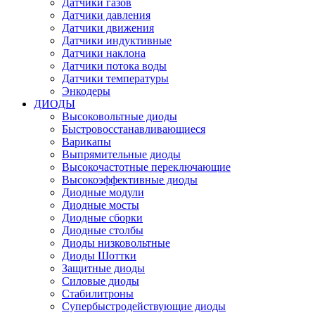
Датчики газов
Датчики давления
Датчики движения
Датчики индуктивные
Датчики наклона
Датчики потока воды
Датчики температуры
Энкодеры
ДИОДЫ
Высоковольтные диоды
Быстровосстанавливающиеся
Варикапы
Выпрямительные диоды
Высокочастотные переключающие
Высокоэффективные диоды
Диодные модули
Диодные мосты
Диодные сборки
Диодные столбы
Диоды низковольтные
Диоды Шоттки
Защитные диоды
Силовые диоды
Стабилитроны
Супербыстродействующие диоды