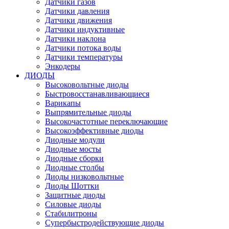
Датчики газов
Датчики давления
Датчики движения
Датчики индуктивные
Датчики наклона
Датчики потока воды
Датчики температуры
Энкодеры
ДИОДЫ
Высоковольтные диоды
Быстровосстанавливающиеся
Варикапы
Выпрямительные диоды
Высокочастотные переключающие
Высокоэффективные диоды
Диодные модули
Диодные мосты
Диодные сборки
Диодные столбы
Диоды низковольтные
Диоды Шоттки
Защитные диоды
Силовые диоды
Стабилитроны
Супербыстродействующие диоды