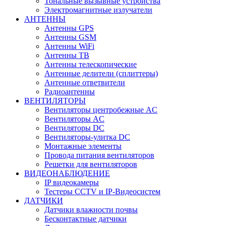
Тональные вызывные устройства
Электромагнитные излучатели
АНТЕННЫ
Антенны GPS
Антенны GSM
Антенны WiFi
Антенны ТВ
Антенны телескопические
Антенные делители (сплиттеры)
Антенные ответвители
Радиоантенны
ВЕНТИЛЯТОРЫ
Вентиляторы центробежные AC
Вентиляторы AC
Вентиляторы DC
Вентиляторы-улитка DC
Монтажные элементы
Провода питания вентиляторов
Решетки для вентиляторов
ВИДЕОНАБЛЮДЕНИЕ
IP видеокамеры
Тестеры CCTV и IP-Видеосистем
ДАТЧИКИ
Датчики влажности почвы
Бесконтактные датчики