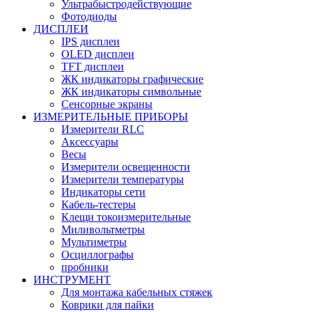
Ультрабыстродействующие
Фотодиоды
ДИСПЛЕИ
IPS дисплеи
OLED дисплеи
TFT дисплеи
ЖК индикаторы графические
ЖК индикаторы символьные
Сенсорные экраны
ИЗМЕРИТЕЛЬНЫЕ ПРИБОРЫ
Измерители RLC
Аксессуары
Весы
Измерители освещенности
Измерители температуры
Индикаторы сети
Кабель-тестеры
Клещи токоизмерительные
Миливольтметры
Мультиметры
Осциллографы
пробники
ИНСТРУМЕНТ
Для монтажа кабельных стяжек
Коврики для пайки