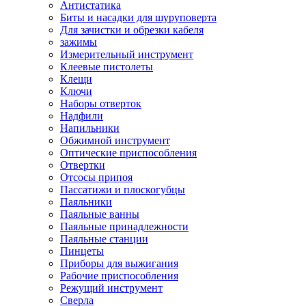
Антистатика
Биты и насадки для шуруповерта
Для зачистки и обрезки кабеля
зажимы
Измерительный инструмент
Клеевые пистолеты
Клещи
Ключи
Наборы отверток
Надфили
Напильники
Обжимной инструмент
Оптические приспособления
Отвертки
Отсосы припоя
Пассатижи и плоскогубцы
Паяльники
Паяльные ванны
Паяльные принадлежности
Паяльные станции
Пинцеты
Приборы для выжигания
Рабочие приспособления
Режущий инструмент
Сверла