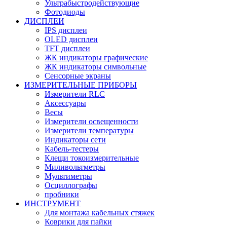
Ультрабыстродействующие
Фотодиоды
ДИСПЛЕИ
IPS дисплеи
OLED дисплеи
TFT дисплеи
ЖК индикаторы графические
ЖК индикаторы символьные
Сенсорные экраны
ИЗМЕРИТЕЛЬНЫЕ ПРИБОРЫ
Измерители RLC
Аксессуары
Весы
Измерители освещенности
Измерители температуры
Индикаторы сети
Кабель-тестеры
Клещи токоизмерительные
Миливольтметры
Мультиметры
Осциллографы
пробники
ИНСТРУМЕНТ
Для монтажа кабельных стяжек
Коврики для пайки