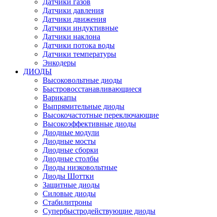
Датчики газов
Датчики давления
Датчики движения
Датчики индуктивные
Датчики наклона
Датчики потока воды
Датчики температуры
Энкодеры
ДИОДЫ
Высоковольтные диоды
Быстровосстанавливающиеся
Варикапы
Выпрямительные диоды
Высокочастотные переключающие
Высокоэффективные диоды
Диодные модули
Диодные мосты
Диодные сборки
Диодные столбы
Диоды низковольтные
Диоды Шоттки
Защитные диоды
Силовые диоды
Стабилитроны
Супербыстродействующие диоды