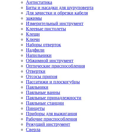
Антистатика
Биты и насадки для шуруповерта
Для зачистки и обрезки кабеля
зажимы
Измерительный инструмент
Клеевые пистолеты
Клещи
Ключи
Наборы отверток
Надфили
Напильники
Обжимной инструмент
Оптические приспособления
Отвертки
Отсосы припоя
Пассатижи и плоскогубцы
Паяльники
Паяльные ванны
Паяльные принадлежности
Паяльные станции
Пинцеты
Приборы для выжигания
Рабочие приспособления
Режущий инструмент
Сверла