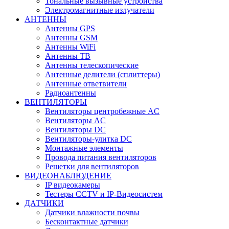
Тональные вызывные устройства
Электромагнитные излучатели
АНТЕННЫ
Антенны GPS
Антенны GSM
Антенны WiFi
Антенны ТВ
Антенны телескопические
Антенные делители (сплиттеры)
Антенные ответвители
Радиоантенны
ВЕНТИЛЯТОРЫ
Вентиляторы центробежные AC
Вентиляторы AC
Вентиляторы DC
Вентиляторы-улитка DC
Монтажные элементы
Провода питания вентиляторов
Решетки для вентиляторов
ВИДЕОНАБЛЮДЕНИЕ
IP видеокамеры
Тестеры CCTV и IP-Видеосистем
ДАТЧИКИ
Датчики влажности почвы
Бесконтактные датчики