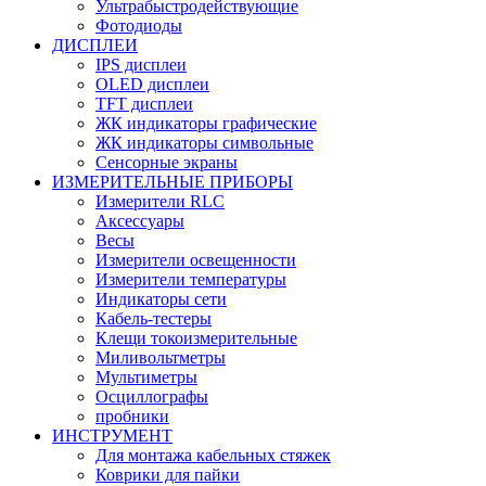
Ультрабыстродействующие
Фотодиоды
ДИСПЛЕИ
IPS дисплеи
OLED дисплеи
TFT дисплеи
ЖК индикаторы графические
ЖК индикаторы символьные
Сенсорные экраны
ИЗМЕРИТЕЛЬНЫЕ ПРИБОРЫ
Измерители RLC
Аксессуары
Весы
Измерители освещенности
Измерители температуры
Индикаторы сети
Кабель-тестеры
Клещи токоизмерительные
Миливольтметры
Мультиметры
Осциллографы
пробники
ИНСТРУМЕНТ
Для монтажа кабельных стяжек
Коврики для пайки