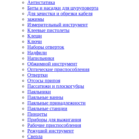
Антистатика
Биты и насадки для шуруповерта
Для зачистки и обрезки кабеля
зажимы
Измерительный инструмент
Клеевые пистолеты
Клещи
Ключи
Наборы отверток
Надфили
Напильники
Обжимной инструмент
Оптические приспособления
Отвертки
Отсосы припоя
Пассатижи и плоскогубцы
Паяльники
Паяльные ванны
Паяльные принадлежности
Паяльные станции
Пинцеты
Приборы для выжигания
Рабочие приспособления
Режущий инструмент
Сверла