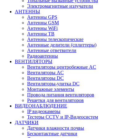
Тональные вызывные устройства
Электромагнитные излучатели
АНТЕННЫ
Антенны GPS
Антенны GSM
Антенны WiFi
Антенны ТВ
Антенны телескопические
Антенные делители (сплиттеры)
Антенные ответвители
Радиоантенны
ВЕНТИЛЯТОРЫ
Вентиляторы центробежные AC
Вентиляторы AC
Вентиляторы DC
Вентиляторы-улитка DC
Монтажные элементы
Провода питания вентиляторов
Решетки для вентиляторов
ВИДЕОНАБЛЮДЕНИЕ
IP видеокамеры
Тестеры CCTV и IP-Видеосистем
ДАТЧИКИ
Датчики влажности почвы
Бесконтактные датчики