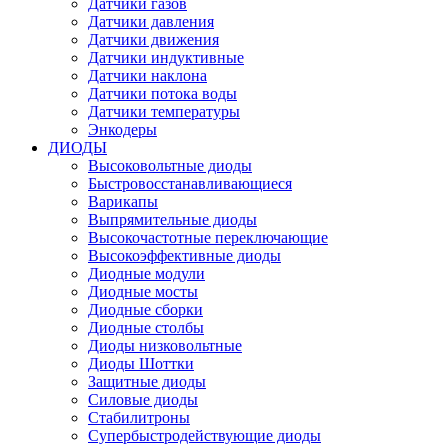
Датчики газов
Датчики давления
Датчики движения
Датчики индуктивные
Датчики наклона
Датчики потока воды
Датчики температуры
Энкодеры
ДИОДЫ
Высоковольтные диоды
Быстровосстанавливающиеся
Варикапы
Выпрямительные диоды
Высокочастотные переключающие
Высокоэффективные диоды
Диодные модули
Диодные мосты
Диодные сборки
Диодные столбы
Диоды низковольтные
Диоды Шоттки
Защитные диоды
Силовые диоды
Стабилитроны
Супербыстродействующие диоды