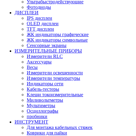
Ультрабыстродействующие
Фотодиоды
ДИСПЛЕИ
IPS дисплеи
OLED дисплеи
TFT дисплеи
ЖК индикаторы графические
ЖК индикаторы символьные
Сенсорные экраны
ИЗМЕРИТЕЛЬНЫЕ ПРИБОРЫ
Измерители RLC
Аксессуары
Весы
Измерители освещенности
Измерители температуры
Индикаторы сети
Кабель-тестеры
Клещи токоизмерительные
Миливольтметры
Мультиметры
Осциллографы
пробники
ИНСТРУМЕНТ
Для монтажа кабельных стяжек
Коврики для пайки