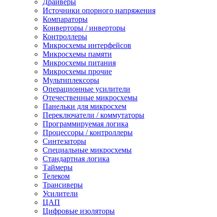
Драйверы
Источники опорного напряжения
Компараторы
Конверторы / инверторы
Контроллеры
Микросхемы интерфейсов
Микросхемы памяти
Микросхемы питания
Микросхемы прочие
Мультиплексоры
Операционные усилители
Отечественные микросхемы
Панельки для микросхем
Переключатели / коммутаторы
Программируемая логика
Процессоры / контроллеры
Синтезаторы
Специальные микросхемы
Стандартная логика
Таймеры
Телеком
Трансиверы
Усилители
ЦАП
Цифровые изоляторы