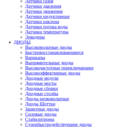
Датчики газов
Датчики давления
Датчики движения
Датчики индуктивные
Датчики наклона
Датчики потока воды
Датчики температуры
Энкодеры
ДИОДЫ
Высоковольтные диоды
Быстровосстанавливающиеся
Варикапы
Выпрямительные диоды
Высокочастотные переключающие
Высокоэффективные диоды
Диодные модули
Диодные мосты
Диодные сборки
Диодные столбы
Диоды низковольтные
Диоды Шоттки
Защитные диоды
Силовые диоды
Стабилитроны
Супербыстродействующие диоды