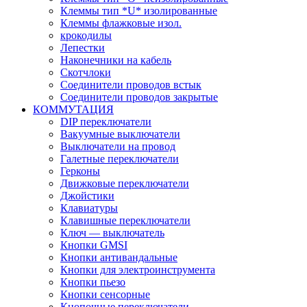
Клеммы тип *U* изолированные
Клеммы флажковые изол.
крокодилы
Лепестки
Наконечники на кабель
Скотчлоки
Соединители проводов встык
Соединители проводов закрытые
КОММУТАЦИЯ
DIP переключатели
Вакуумные выключатели
Выключатели на провод
Галетные переключатели
Герконы
Движковые переключатели
Джойстики
Клавиатуры
Клавишные переключатели
Ключ — выключатель
Кнопки GMSI
Кнопки антивандальные
Кнопки для электроинструмента
Кнопки пьезо
Кнопки сенсорные
Кнопочные переключатели