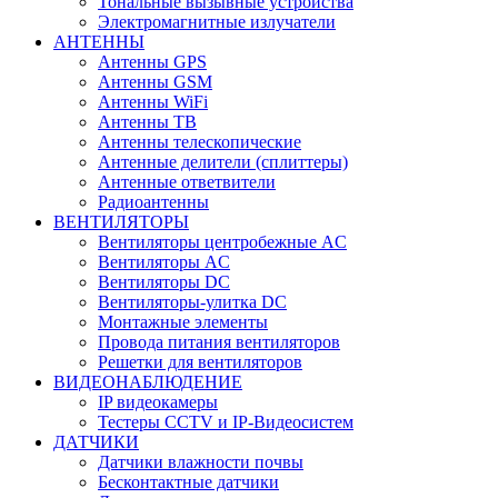
Тональные вызывные устройства
Электромагнитные излучатели
АНТЕННЫ
Антенны GPS
Антенны GSM
Антенны WiFi
Антенны ТВ
Антенны телескопические
Антенные делители (сплиттеры)
Антенные ответвители
Радиоантенны
ВЕНТИЛЯТОРЫ
Вентиляторы центробежные AC
Вентиляторы AC
Вентиляторы DC
Вентиляторы-улитка DC
Монтажные элементы
Провода питания вентиляторов
Решетки для вентиляторов
ВИДЕОНАБЛЮДЕНИЕ
IP видеокамеры
Тестеры CCTV и IP-Видеосистем
ДАТЧИКИ
Датчики влажности почвы
Бесконтактные датчики