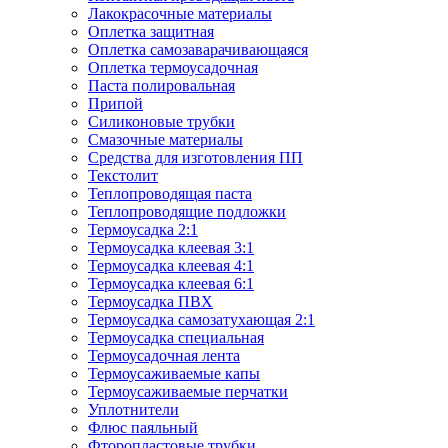
Лакокрасочные материалы
Оплетка защитная
Оплетка самозаварачивающаяся
Оплетка термоусадочная
Паста полировальная
Припой
Силиконовые трубки
Смазочные материалы
Средства для изготовления ПП
Текстолит
Теплопроводящая паста
Теплопроводящие подложки
Термоусадка 2:1
Термоусадка клеевая 3:1
Термоусадка клеевая 4:1
Термоусадка клеевая 6:1
Термоусадка ПВХ
Термоусадка самозатухающая 2:1
Термоусадка специальная
Термоусадочная лента
Термоусаживаемые капы
Термоусаживаемые перчатки
Уплотнители
Флюс паяльный
Фторопластовые трубки