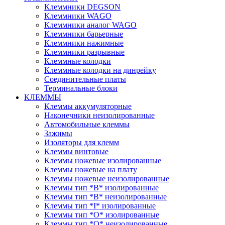
Клеммники DEGSON
Клеммники WAGO
Клеммники аналог WAGO
Клеммники барьерные
Клеммники нажимные
Клеммники разрывные
Клеммные колодки
Клеммные колодки на динрейку
Соединительные платы
Терминальные блоки
КЛЕММЫ
Клеммы аккумуляторные
Наконечники неизолированные
Автомобильные клеммы
Зажимы
Изоляторы для клемм
Клеммы винтовые
Клеммы ножевые изолированные
Клеммы ножевые на плату
Клеммы ножевые неизолированные
Клеммы тип *B* изолированные
Клеммы тип *B* неизолированные
Клеммы тип *I* изолированные
Клеммы тип *O* изолированные
Клеммы тип *O* неизолированные