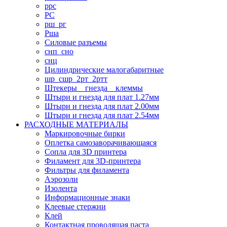
ррс
РС
рш_рг
Рша
Силовые разъемы
снп_сно
снц
Цилиндрические малогабаритные
шр_сшр_2рт_2ртт
Штекеры _ гнезда _ клеммы
Штыри и гнезда для плат 1.27мм
Штыри и гнезда для плат 2.00мм
Штыри и гнезда для плат 2.54мм
РАСХОДНЫЕ МАТЕРИАЛЫ
Маркировочные бирки
Оплетка самозаворачивающаяся
Сопла для 3D принтера
Филамент для 3D-принтера
Фильтры для филамента
Аэрозоли
Изолента
Информационные знаки
Клеевые стержни
Клей
Контактная проводящая паста