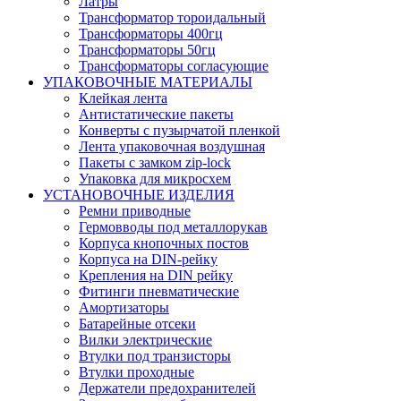
Латры
Трансформатор тороидальный
Трансформаторы 400гц
Трансформаторы 50гц
Трансформаторы согласующие
УПАКОВОЧНЫЕ МАТЕРИАЛЫ
Клейкая лента
Антистатические пакеты
Конверты с пузырчатой пленкой
Лента упаковочная воздушная
Пакеты с замком zip-lock
Упаковка для микросхем
УСТАНОВОЧНЫЕ ИЗДЕЛИЯ
Ремни приводные
Гермовводы под металлорукав
Корпуса кнопочных постов
Корпуса на DIN-рейку
Крепления на DIN рейку
Фитинги пневматические
Амортизаторы
Батарейные отсеки
Вилки электрические
Втулки под транзисторы
Втулки проходные
Держатели предохранителей