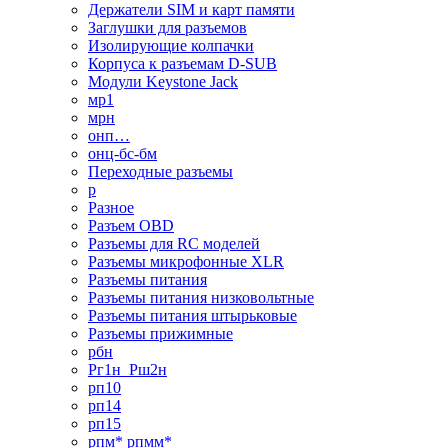
Держатели SIM и карт памяти
Заглушки для разъемов
Изолирующие колпачки
Корпуса к разъемам D-SUB
Модули Keystone Jack
мр1
мрн
онп…
онц-бс-бм
Переходные разъемы
р
Разное
Разъем OBD
Разъемы для RC моделей
Разъемы микрофонные XLR
Разъемы питания
Разъемы питания низковольтные
Разъемы питания штырьковые
Разъемы прижимные
рбн
Рг1н_Рш2н
рп10
рп14
рп15
рпм* рпмм*