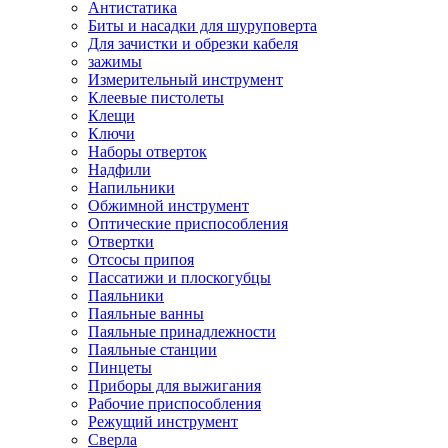
Антистатика
Биты и насадки для шуруповерта
Для зачистки и обрезки кабеля
зажимы
Измерительный инструмент
Клеевые пистолеты
Клещи
Ключи
Наборы отверток
Надфили
Напильники
Обжимной инструмент
Оптические приспособления
Отвертки
Отсосы припоя
Пассатижи и плоскогубцы
Паяльники
Паяльные ванны
Паяльные принадлежности
Паяльные станции
Пинцеты
Приборы для выжигания
Рабочие приспособления
Режущий инструмент
Сверла