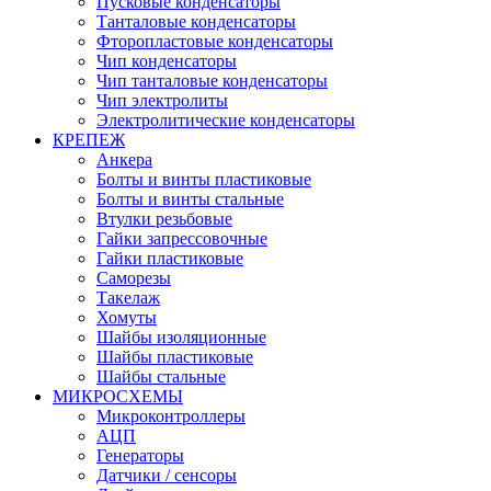
Пусковые конденсаторы
Танталовые конденсаторы
Фторопластовые конденсаторы
Чип конденсаторы
Чип танталовые конденсаторы
Чип электролиты
Электролитические конденсаторы
КРЕПЕЖ
Анкера
Болты и винты пластиковые
Болты и винты стальные
Втулки резьбовые
Гайки запрессовочные
Гайки пластиковые
Саморезы
Такелаж
Хомуты
Шайбы изоляционные
Шайбы пластиковые
Шайбы стальные
МИКРОСХЕМЫ
Микроконтроллеры
АЦП
Генераторы
Датчики / сенсоры