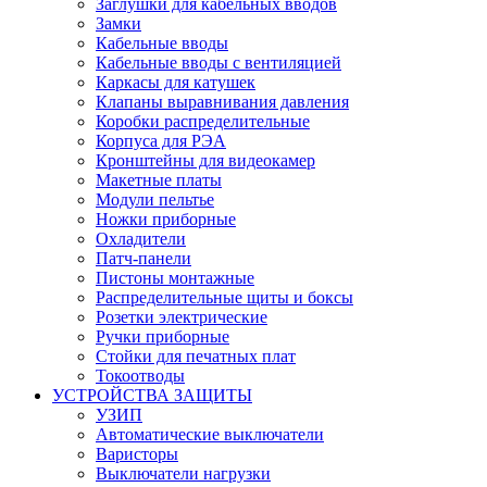
Заглушки для кабельных вводов
Замки
Кабельные вводы
Кабельные вводы с вентиляцией
Каркасы для катушек
Клапаны выравнивания давления
Коробки распределительные
Корпуса для РЭА
Кронштейны для видеокамер
Макетные платы
Модули пельтье
Ножки приборные
Охладители
Патч-панели
Пистоны монтажные
Распределительные щиты и боксы
Розетки электрические
Ручки приборные
Стойки для печатных плат
Токоотводы
УСТРОЙСТВА ЗАЩИТЫ
УЗИП
Автоматические выключатели
Варисторы
Выключатели нагрузки