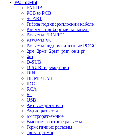
РАЗЪЕМЫ
FAKRA
PCB to PCB
SCART
Гнёзда под сверхплоский кабель
Клеммы приборные на панель
Разъемы FPC/FFC
Разъемы MC
Разъемы подпружиненные POGO
2рм_2рмг_2рмт_рмг_онц-рг
4рт
D-SUB
D-SUB переходники
DIN
HDMI / DVI
IDC
RCA
RJ
USB
Авт. соединители
Аудио разъемы
Быстроразъемные
Высокочастотные разъемы
Герметичные разъемы
грпм_грпмш