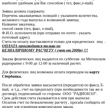
наиболее удобным для Вас способом ( тел, факс,e-mail).
Заявка должна содержать:
Перечень заказываемых позиций с указанием количества,
желаемого года выпуска и возможной замены;
Название заказчика,
способ связи (тел, факс, e-mail),
Ф.И.О. исполнителя (при отправке по почте - указать
почтовый адрес).
Счета на оплату выставляются только для юридических лиц .
ОПЛАТА производится только по
БЕЗНАЛИЧНОМУ РАСЧЕТУ ( счет от 2000р) !!!
Заказы физических лиц выдаются по субботам на Митинском
радиорынке с 9-00 до 12-00 за наличный расчет.
Для физических лиц возможна оплата переводом на
карту
Сбербанка.
После обработки заявки высылается (передается) по факсу, E-
mail, и т.д., счет на предоплату (при необходимости так же и
договор), подписанный со стороны
ООО "РАДИОНЭЛ
".
Срок действия счета указывается в нем при выписке.
Оплатив счет по безналичному расчету , просьба сообщить об
оплате для ускорения комплектации заказа.