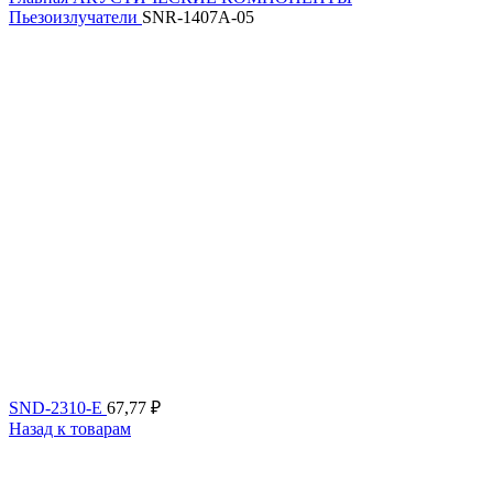
Пьезоизлучатели
SNR-1407A-05
SND-2310-E
67,77
₽
Назад к товарам