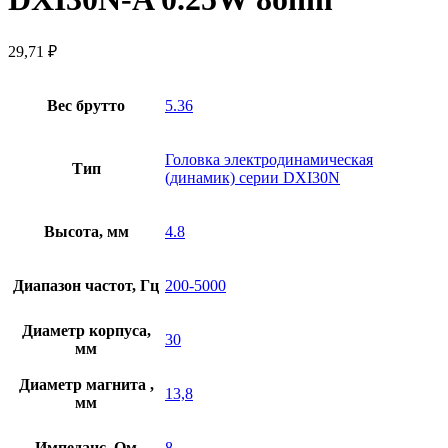
29,71
₽
Вес брутто
5.36
Головка электродинамическая
Тип
(динамик) серии DXI30N
Высота, мм
4.8
Диапазон частот, Гц
200-5000
Диаметр корпуса,
30
мм
Диаметр магнита ,
13,8
мм
Импеданс, Ом
8