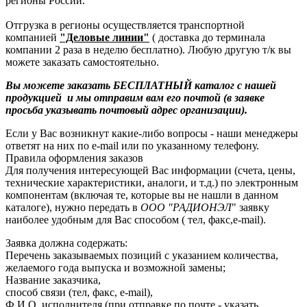
регионы России.
Отгрузка в регионы осуществляется транспортной
компанией
"Деловые линии"
( доставка до терминала
компании 2 раза в неделю бесплатно). Любую другую т/к вы
можете заказать самостоятельно.
Вы можете заказать БЕСПЛАТНЫЙ каталог с нашей
продукцией и мы отправим вам его почтой (в заявке
просьба указывать почтовый адрес организации).
Если у Вас возникнут какие-либо вопросы - наши менеджеры
ответят на них по e-mail или по указанному телефону.
Правила оформления заказов
Для получения интересующей Вас информации (счета, цены,
технические характеристики, аналоги, и т.д.) по электронным
компонентам (включая те, которые вы не нашли в данном
каталоге), нужно передать в
ООО "РАДИОНЭЛ
" заявку
наиболее удобным для Вас способом ( тел, факс,e-mail).
Заявка должна содержать:
Перечень заказываемых позиций с указанием количества,
желаемого года выпуска и возможной замены;
Название заказчика,
способ связи (тел, факс, e-mail),
Ф.И.О. исполнителя (при отправке по почте - указать