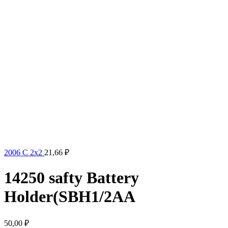
2006 C 2x2
21,66
₽
14250 safty Battery
Holder(SBH1/2AA
50,00
₽