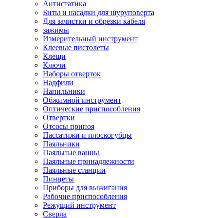
Антистатика
Биты и насадки для шуруповерта
Для зачистки и обрезки кабеля
зажимы
Измерительный инструмент
Клеевые пистолеты
Клещи
Ключи
Наборы отверток
Надфили
Напильники
Обжимной инструмент
Оптические приспособления
Отвертки
Отсосы припоя
Пассатижи и плоскогубцы
Паяльники
Паяльные ванны
Паяльные принадлежности
Паяльные станции
Пинцеты
Приборы для выжигания
Рабочие приспособления
Режущий инструмент
Сверла