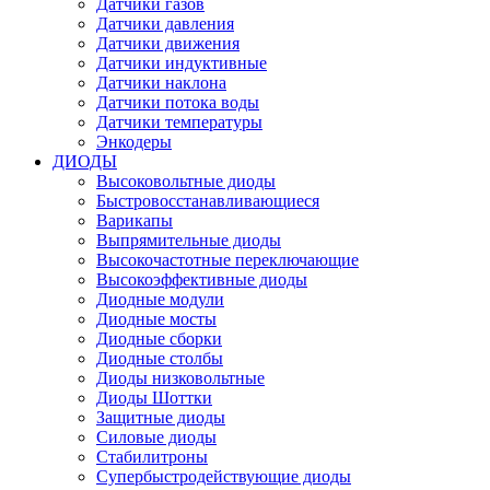
Датчики газов
Датчики давления
Датчики движения
Датчики индуктивные
Датчики наклона
Датчики потока воды
Датчики температуры
Энкодеры
ДИОДЫ
Высоковольтные диоды
Быстровосстанавливающиеся
Варикапы
Выпрямительные диоды
Высокочастотные переключающие
Высокоэффективные диоды
Диодные модули
Диодные мосты
Диодные сборки
Диодные столбы
Диоды низковольтные
Диоды Шоттки
Защитные диоды
Силовые диоды
Стабилитроны
Супербыстродействующие диоды