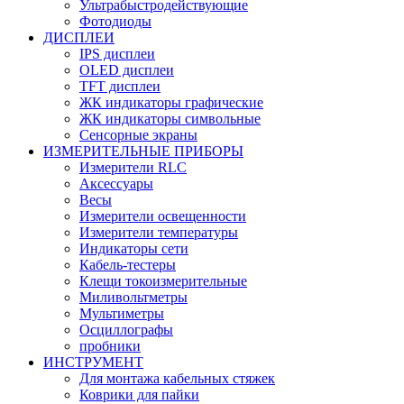
Ультрабыстродействующие
Фотодиоды
ДИСПЛЕИ
IPS дисплеи
OLED дисплеи
TFT дисплеи
ЖК индикаторы графические
ЖК индикаторы символьные
Сенсорные экраны
ИЗМЕРИТЕЛЬНЫЕ ПРИБОРЫ
Измерители RLC
Аксессуары
Весы
Измерители освещенности
Измерители температуры
Индикаторы сети
Кабель-тестеры
Клещи токоизмерительные
Миливольтметры
Мультиметры
Осциллографы
пробники
ИНСТРУМЕНТ
Для монтажа кабельных стяжек
Коврики для пайки