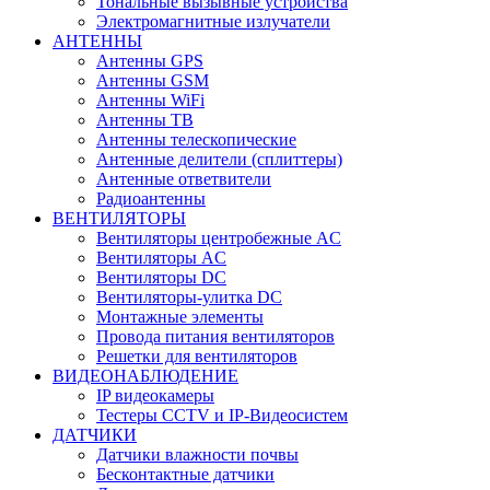
Тональные вызывные устройства
Электромагнитные излучатели
АНТЕННЫ
Антенны GPS
Антенны GSM
Антенны WiFi
Антенны ТВ
Антенны телескопические
Антенные делители (сплиттеры)
Антенные ответвители
Радиоантенны
ВЕНТИЛЯТОРЫ
Вентиляторы центробежные AC
Вентиляторы AC
Вентиляторы DC
Вентиляторы-улитка DC
Монтажные элементы
Провода питания вентиляторов
Решетки для вентиляторов
ВИДЕОНАБЛЮДЕНИЕ
IP видеокамеры
Тестеры CCTV и IP-Видеосистем
ДАТЧИКИ
Датчики влажности почвы
Бесконтактные датчики