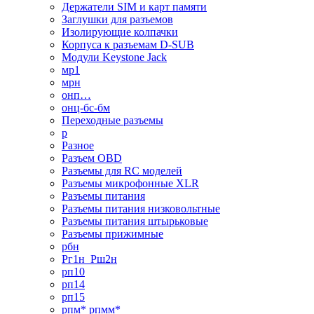
Держатели SIM и карт памяти
Заглушки для разъемов
Изолирующие колпачки
Корпуса к разъемам D-SUB
Модули Keystone Jack
мр1
мрн
онп…
онц-бс-бм
Переходные разъемы
р
Разное
Разъем OBD
Разъемы для RC моделей
Разъемы микрофонные XLR
Разъемы питания
Разъемы питания низковольтные
Разъемы питания штырьковые
Разъемы прижимные
рбн
Рг1н_Рш2н
рп10
рп14
рп15
рпм* рпмм*