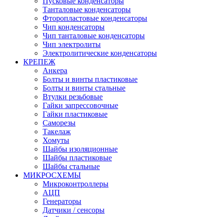
Пусковые конденсаторы
Танталовые конденсаторы
Фторопластовые конденсаторы
Чип конденсаторы
Чип танталовые конденсаторы
Чип электролиты
Электролитические конденсаторы
КРЕПЕЖ
Анкера
Болты и винты пластиковые
Болты и винты стальные
Втулки резьбовые
Гайки запрессовочные
Гайки пластиковые
Саморезы
Такелаж
Хомуты
Шайбы изоляционные
Шайбы пластиковые
Шайбы стальные
МИКРОСХЕМЫ
Микроконтроллеры
АЦП
Генераторы
Датчики / сенсоры