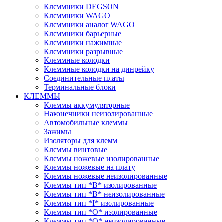
Клеммники DEGSON
Клеммники WAGO
Клеммники аналог WAGO
Клеммники барьерные
Клеммники нажимные
Клеммники разрывные
Клеммные колодки
Клеммные колодки на динрейку
Соединительные платы
Терминальные блоки
КЛЕММЫ
Клеммы аккумуляторные
Наконечники неизолированные
Автомобильные клеммы
Зажимы
Изоляторы для клемм
Клеммы винтовые
Клеммы ножевые изолированные
Клеммы ножевые на плату
Клеммы ножевые неизолированные
Клеммы тип *B* изолированные
Клеммы тип *B* неизолированные
Клеммы тип *I* изолированные
Клеммы тип *O* изолированные
Клеммы тип *O* неизолированные