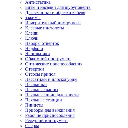
Антистатика
Биты и насадки для шуруповерта
Для зачистки и обрезки кабеля
зажимы
Измерительный инструмент
Клеевые пистолеты
Клещи
Ключи
Наборы отверток
Надфили
Напильники
Обжимной инструмент
Оптические приспособления
Отвертки
Отсосы припоя
Пассатижи и плоскогубцы
Паяльники
Паяльные ванны
Паяльные принадлежности
Паяльные станции
Пинцеты
Приборы для выжигания
Рабочие приспособления
Режущий инструмент
Сверла