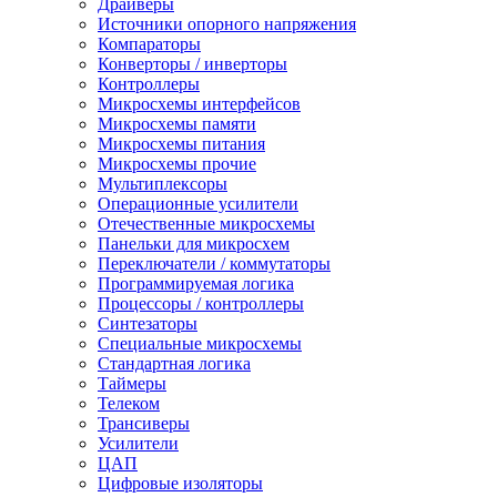
Драйверы
Источники опорного напряжения
Компараторы
Конверторы / инверторы
Контроллеры
Микросхемы интерфейсов
Микросхемы памяти
Микросхемы питания
Микросхемы прочие
Мультиплексоры
Операционные усилители
Отечественные микросхемы
Панельки для микросхем
Переключатели / коммутаторы
Программируемая логика
Процессоры / контроллеры
Синтезаторы
Специальные микросхемы
Стандартная логика
Таймеры
Телеком
Трансиверы
Усилители
ЦАП
Цифровые изоляторы