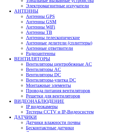
Тональные вызывные устройства
Электромагнитные излучатели
АНТЕННЫ
Антенны GPS
Антенны GSM
Антенны WiFi
Антенны ТВ
Антенны телескопические
Антенные делители (сплиттеры)
Антенные ответвители
Радиоантенны
ВЕНТИЛЯТОРЫ
Вентиляторы центробежные AC
Вентиляторы AC
Вентиляторы DC
Вентиляторы-улитка DC
Монтажные элементы
Провода питания вентиляторов
Решетки для вентиляторов
ВИДЕОНАБЛЮДЕНИЕ
IP видеокамеры
Тестеры CCTV и IP-Видеосистем
ДАТЧИКИ
Датчики влажности почвы
Бесконтактные датчики