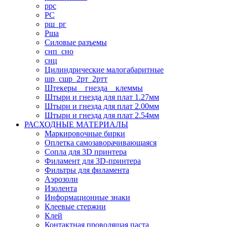
ррс
РС
рш_рг
Рша
Силовые разъемы
снп_сно
снц
Цилиндрические малогабаритные
шр_сшр_2рт_2ртт
Штекеры _ гнезда _ клеммы
Штыри и гнезда для плат 1.27мм
Штыри и гнезда для плат 2.00мм
Штыри и гнезда для плат 2.54мм
РАСХОДНЫЕ МАТЕРИАЛЫ
Маркировочные бирки
Оплетка самозаворачивающаяся
Сопла для 3D принтера
Филамент для 3D-принтера
Фильтры для филамента
Аэрозоли
Изолента
Информационные знаки
Клеевые стержни
Клей
Контактная проводящая паста