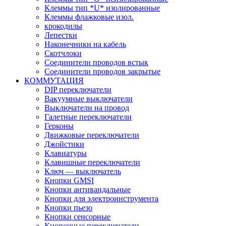
Клеммы тип *U* изолированные
Клеммы флажковые изол.
крокодилы
Лепестки
Наконечники на кабель
Скотчлоки
Соединители проводов встык
Соединители проводов закрытые
КОММУТАЦИЯ
DIP переключатели
Вакуумные выключатели
Выключатели на провод
Галетные переключатели
Герконы
Движковые переключатели
Джойстики
Клавиатуры
Клавишные переключатели
Ключ — выключатель
Кнопки GMSI
Кнопки антивандальные
Кнопки для электроинструмента
Кнопки пьезо
Кнопки сенсорные
Кнопочные переключатели