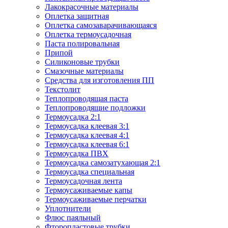
Лакокрасочные материалы
Оплетка защитная
Оплетка самозаварачивающаяся
Оплетка термоусадочная
Паста полировальная
Припой
Силиконовые трубки
Смазочные материалы
Средства для изготовления ПП
Текстолит
Теплопроводящая паста
Теплопроводящие подложки
Термоусадка 2:1
Термоусадка клеевая 3:1
Термоусадка клеевая 4:1
Термоусадка клеевая 6:1
Термоусадка ПВХ
Термоусадка самозатухающая 2:1
Термоусадка специальная
Термоусадочная лента
Термоусаживаемые капы
Термоусаживаемые перчатки
Уплотнители
Флюс паяльный
Фторопластовые трубки