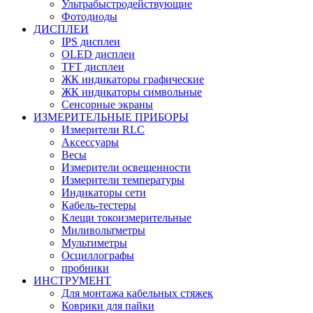
Ультрабыстродействующие
Фотодиоды
ДИСПЛЕИ
IPS дисплеи
OLED дисплеи
TFT дисплеи
ЖК индикаторы графические
ЖК индикаторы символьные
Сенсорные экраны
ИЗМЕРИТЕЛЬНЫЕ ПРИБОРЫ
Измерители RLC
Аксессуары
Весы
Измерители освещенности
Измерители температуры
Индикаторы сети
Кабель-тестеры
Клещи токоизмерительные
Миливольтметры
Мультиметры
Осциллографы
пробники
ИНСТРУМЕНТ
Для монтажа кабельных стяжек
Коврики для пайки