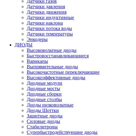
Датчики газов
Датчики давления
Датчики движения
Датчики индуктивные
Датчики наклона
Датчики потока воды
Датчики температуры
Энкодеры
ДИОДЫ
Высоковольтные диоды
Быстровосстанавливающиеся
Варикапы
Выпрямительные диоды
Высокочастотные переключающие
Высокоэффективные диоды
Диодные модули
Диодные мосты
Диодные сборки
Диодные столбы
Диоды низковольтные
Диоды Шоттки
Защитные диоды
Силовые диоды
Стабилитроны
Супербыстродействующие диоды