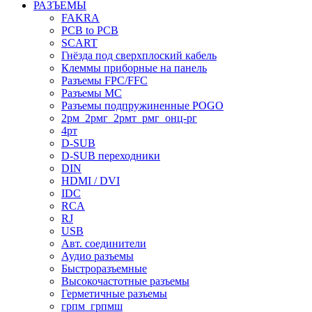
РАЗЪЕМЫ
FAKRA
PCB to PCB
SCART
Гнёзда под сверхплоский кабель
Клеммы приборные на панель
Разъемы FPC/FFC
Разъемы MC
Разъемы подпружиненные POGO
2рм_2рмг_2рмт_рмг_онц-рг
4рт
D-SUB
D-SUB переходники
DIN
HDMI / DVI
IDC
RCA
RJ
USB
Авт. соединители
Аудио разъемы
Быстроразъемные
Высокочастотные разъемы
Герметичные разъемы
грпм_грпмш