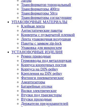
Латры
Трансформатор тороидальный
Трансформаторы 400гц
Трансформаторы 50гц
Трансформаторы согласующие
УПАКОВОЧНЫЕ МАТЕРИАЛЫ
Клейкая лента
Антистатические пакеты
Конверты с пузырчатой пленкой
Лента упаковочная воздушная
Пакеты с замком zip-lock
Упаковка для микросхем
УСТАНОВОЧНЫЕ ИЗДЕЛИЯ
Ремни приводные
Гермовводы под металлорукав
Корпуса кнопочных постов
Корпуса на DIN-рейку
Крепления на DIN рейку
Фитинги пневматические
Амортизаторы
Батарейные отсеки
Вилки электрические
Втулки под транзисторы
Втулки проходные
Держатели предохранителей