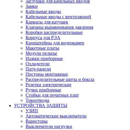
Заглушки для кабельных вводов
Замки
Кабельные вводы
Кабельные вводы с вентиляцией
Каркасы для катушек
Клапаны выравнивания давления
Коробки распределительные
Корпуса для РЭА
Кронштейны для видеокамер
Макетные платы
Модули пельтье
Ножки приборные
Охладители
Патч-панели
Пистоны монтажные
Распределительные щиты и боксы
Розетки электрические
Ручки приборные
Стойки для печатных плат
Токоотводы
УСТРОЙСТВА ЗАЩИТЫ
УЗИП
Автоматические выключатели
Варисторы
Выключатели нагрузки