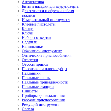
Антистатика
Биты и насадки для шуруповерта
Для зачистки и обрезки кабеля
зажимы
Измерительный инструмент
Клеевые пистолеты
Клещи
Ключи
Наборы отверток
Надфили
Напильники
Обжимной инструмент
Оптические приспособления
Отвертки
Отсосы припоя
Пассатижи и плоскогубцы
Паяльники
Паяльные ванны
Паяльные принадлежности
Паяльные станции
Пинцеты
Приборы для выжигания
Рабочие приспособления
Режущий инструмент
Сверла