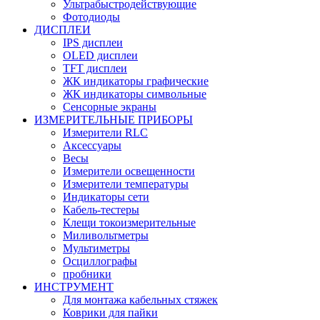
Ультрабыстродействующие
Фотодиоды
ДИСПЛЕИ
IPS дисплеи
OLED дисплеи
TFT дисплеи
ЖК индикаторы графические
ЖК индикаторы символьные
Сенсорные экраны
ИЗМЕРИТЕЛЬНЫЕ ПРИБОРЫ
Измерители RLC
Аксессуары
Весы
Измерители освещенности
Измерители температуры
Индикаторы сети
Кабель-тестеры
Клещи токоизмерительные
Миливольтметры
Мультиметры
Осциллографы
пробники
ИНСТРУМЕНТ
Для монтажа кабельных стяжек
Коврики для пайки