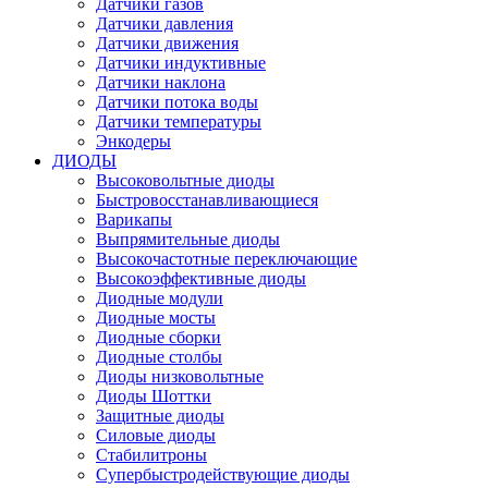
Датчики газов
Датчики давления
Датчики движения
Датчики индуктивные
Датчики наклона
Датчики потока воды
Датчики температуры
Энкодеры
ДИОДЫ
Высоковольтные диоды
Быстровосстанавливающиеся
Варикапы
Выпрямительные диоды
Высокочастотные переключающие
Высокоэффективные диоды
Диодные модули
Диодные мосты
Диодные сборки
Диодные столбы
Диоды низковольтные
Диоды Шоттки
Защитные диоды
Силовые диоды
Стабилитроны
Супербыстродействующие диоды