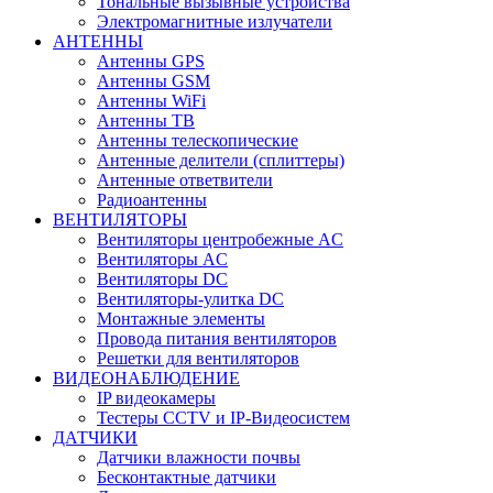
Тональные вызывные устройства
Электромагнитные излучатели
АНТЕННЫ
Антенны GPS
Антенны GSM
Антенны WiFi
Антенны ТВ
Антенны телескопические
Антенные делители (сплиттеры)
Антенные ответвители
Радиоантенны
ВЕНТИЛЯТОРЫ
Вентиляторы центробежные AC
Вентиляторы AC
Вентиляторы DC
Вентиляторы-улитка DC
Монтажные элементы
Провода питания вентиляторов
Решетки для вентиляторов
ВИДЕОНАБЛЮДЕНИЕ
IP видеокамеры
Тестеры CCTV и IP-Видеосистем
ДАТЧИКИ
Датчики влажности почвы
Бесконтактные датчики