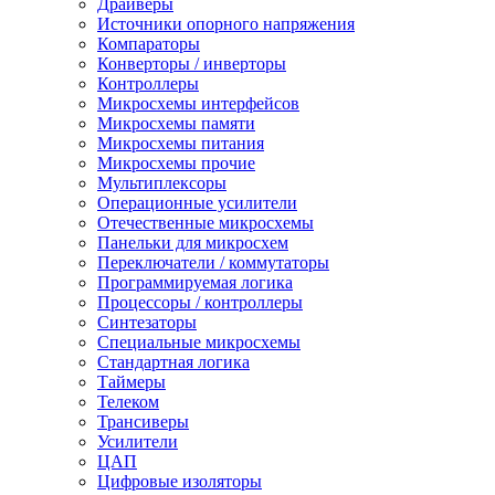
Драйверы
Источники опорного напряжения
Компараторы
Конверторы / инверторы
Контроллеры
Микросхемы интерфейсов
Микросхемы памяти
Микросхемы питания
Микросхемы прочие
Мультиплексоры
Операционные усилители
Отечественные микросхемы
Панельки для микросхем
Переключатели / коммутаторы
Программируемая логика
Процессоры / контроллеры
Синтезаторы
Специальные микросхемы
Стандартная логика
Таймеры
Телеком
Трансиверы
Усилители
ЦАП
Цифровые изоляторы