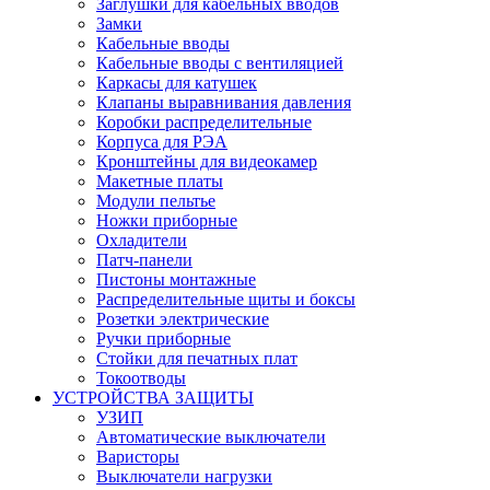
Заглушки для кабельных вводов
Замки
Кабельные вводы
Кабельные вводы с вентиляцией
Каркасы для катушек
Клапаны выравнивания давления
Коробки распределительные
Корпуса для РЭА
Кронштейны для видеокамер
Макетные платы
Модули пельтье
Ножки приборные
Охладители
Патч-панели
Пистоны монтажные
Распределительные щиты и боксы
Розетки электрические
Ручки приборные
Стойки для печатных плат
Токоотводы
УСТРОЙСТВА ЗАЩИТЫ
УЗИП
Автоматические выключатели
Варисторы
Выключатели нагрузки