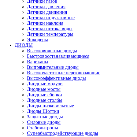
Датчики газов
Датчики давления
Датчики движения
Датчики индуктивные
Датчики наклона
Датчики потока воды
Датчики температуры
Энкодеры
ДИОДЫ
Высоковольтные диоды
Быстровосстанавливающиеся
Варикапы
Выпрямительные диоды
Высокочастотные переключающие
Высокоэффективные диоды
Диодные модули
Диодные мосты
Диодные сборки
Диодные столбы
Диоды низковольтные
Диоды Шоттки
Защитные диоды
Силовые диоды
Стабилитроны
Супербыстродействующие диоды