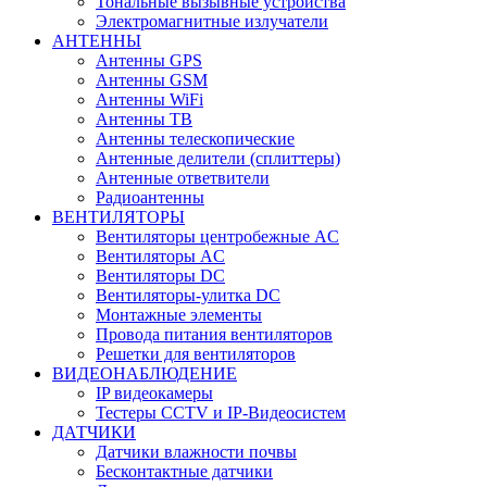
Тональные вызывные устройства
Электромагнитные излучатели
АНТЕННЫ
Антенны GPS
Антенны GSM
Антенны WiFi
Антенны ТВ
Антенны телескопические
Антенные делители (сплиттеры)
Антенные ответвители
Радиоантенны
ВЕНТИЛЯТОРЫ
Вентиляторы центробежные AC
Вентиляторы AC
Вентиляторы DC
Вентиляторы-улитка DC
Монтажные элементы
Провода питания вентиляторов
Решетки для вентиляторов
ВИДЕОНАБЛЮДЕНИЕ
IP видеокамеры
Тестеры CCTV и IP-Видеосистем
ДАТЧИКИ
Датчики влажности почвы
Бесконтактные датчики