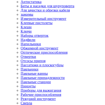
Антистатика
Биты и насадки для шуруповерта
Для зачистки и обрезки кабеля
зажимы
Измерительный инструмент
Клеевые пистолеты
Клещи
Ключи
Наборы отверток
Надфили
Напильники
Обжимной инструмент
Оптические приспособления
Отвертки
Отсосы припоя
Пассатижи и плоскогубцы
Паяльники
Паяльные ванны
Паяльные принадлежности
Паяльные станции
Пинцеты
Приборы для выжигания
Рабочие приспособления
Режущий инструмент
Сверла