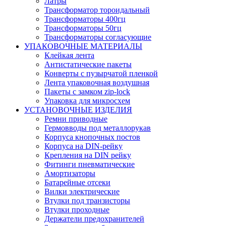
Латры
Трансформатор тороидальный
Трансформаторы 400гц
Трансформаторы 50гц
Трансформаторы согласующие
УПАКОВОЧНЫЕ МАТЕРИАЛЫ
Клейкая лента
Антистатические пакеты
Конверты с пузырчатой пленкой
Лента упаковочная воздушная
Пакеты с замком zip-lock
Упаковка для микросхем
УСТАНОВОЧНЫЕ ИЗДЕЛИЯ
Ремни приводные
Гермовводы под металлорукав
Корпуса кнопочных постов
Корпуса на DIN-рейку
Крепления на DIN рейку
Фитинги пневматические
Амортизаторы
Батарейные отсеки
Вилки электрические
Втулки под транзисторы
Втулки проходные
Держатели предохранителей