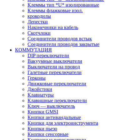
Клеммы тип *U* изолированные
Клеммы флажковые изол.
крокодилы
Лепестки
Наконечники на кабель
Скотчлоки
Соединители проводов встык
Соединители проводов закрытые
КОММУТАЦИЯ
DIP переключатели
Вакуумные выключатели
Выключатели на провод
Галетные переключатели
Герконы
Движковые переключатели
Джойстики
Клавиатуры
Клавишные переключатели
Ключ — выключатель
Кнопки GMSI
Кнопки антивандальные
Кнопки для электроинструмента
Кнопки пьезо
Кнопки сенсорные
Кнопочные переключатели