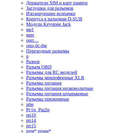
Держатели SIM и карт памяти
Заглушки для разъемов
Изолирующие колпачки
Корпуса к разъемам D-SUB
Модули Keystone Jack
мр1
мрн
онп…
онц-бс-бм
Переходные разъемы
р
Разное
Разъем OBD
Разъемы для RC моделей
Разъемы микрофонные XLR
Разъемы питания
Разъемы питания низковольтные
Разъемы питания штырьковые
Разъемы прижимные
рбн
Рг1н_Рш2н
рп10
рп14
рп15
рпм* рпмм*