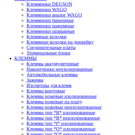
Клеммники DEGSON
Клеммники WAGO
Клеммники аналог WAGO
Клеммники барьерные
Клеммники нажимные
Клеммники разрывные
Клеммные колодки
Клеммные колодки на динрейку
Соединительные платы
Терминальные блоки
КЛЕММЫ
Клеммы аккумуляторные
Наконечники неизолированные
Автомобильные клеммы
Зажимы
Изоляторы для клемм
Клеммы винтовые
Клеммы ножевые изолированные
Клеммы ножевые на плату
Клеммы ножевые неизолированные
Клеммы тип *B* изолированные
Клеммы тип *B* неизолированные
Клеммы тип *I* изолированные
Клеммы тип *O* изолированные
Клеммы тип *O* неизолированные