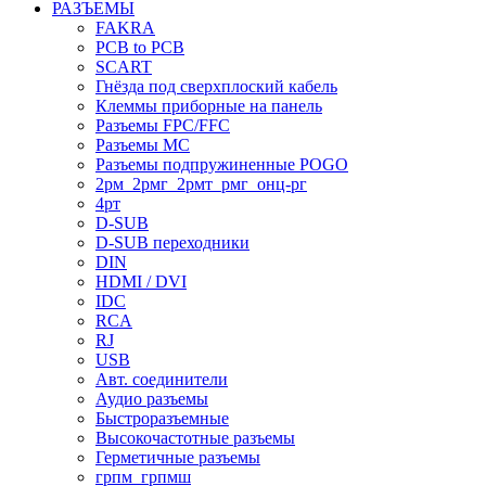
РАЗЪЕМЫ
FAKRA
PCB to PCB
SCART
Гнёзда под сверхплоский кабель
Клеммы приборные на панель
Разъемы FPC/FFC
Разъемы MC
Разъемы подпружиненные POGO
2рм_2рмг_2рмт_рмг_онц-рг
4рт
D-SUB
D-SUB переходники
DIN
HDMI / DVI
IDC
RCA
RJ
USB
Авт. соединители
Аудио разъемы
Быстроразъемные
Высокочастотные разъемы
Герметичные разъемы
грпм_грпмш