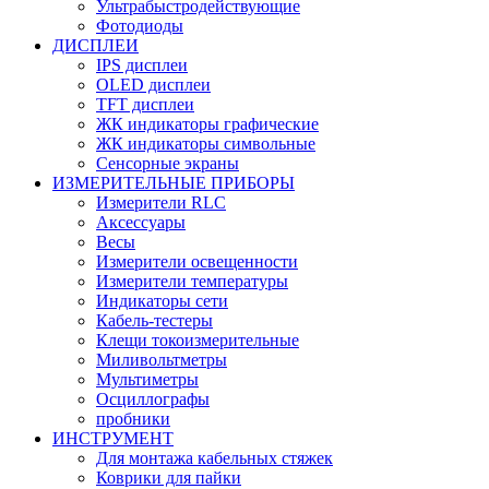
Ультрабыстродействующие
Фотодиоды
ДИСПЛЕИ
IPS дисплеи
OLED дисплеи
TFT дисплеи
ЖК индикаторы графические
ЖК индикаторы символьные
Сенсорные экраны
ИЗМЕРИТЕЛЬНЫЕ ПРИБОРЫ
Измерители RLC
Аксессуары
Весы
Измерители освещенности
Измерители температуры
Индикаторы сети
Кабель-тестеры
Клещи токоизмерительные
Миливольтметры
Мультиметры
Осциллографы
пробники
ИНСТРУМЕНТ
Для монтажа кабельных стяжек
Коврики для пайки