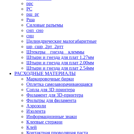
ррс
РС
рш_рг
Рша
Силовые разъемы
снп_сно
снц
Цилиндрические малогабаритные
шр_сшр_2рт_2ртт
Штекеры _ гнезда _ клеммы
Штыри и гнезда для плат 1.27мм
Штыри и гнезда для плат 2.00мм
Штыри и гнезда для плат 2.54мм
РАСХОДНЫЕ МАТЕРИАЛЫ
Маркировочные бирки
Оплетка самозаворачивающаяся
Сопла для 3D принтера
Филамент для 3D-принтера
Фильтры для филамента
Аэрозоли
Изолента
Информационные знаки
Клеевые стержни
Клей
Контактная проводящая паста