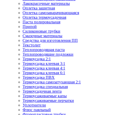
Лакокрасочные материалы
Оплетка защитная
Оплетка самозаварачивающаяся
Оплетка термоусадочная
Паста полировальная
Припой
Силиконовые трубки
Смазочные материалы
Средства для изготовления ПП
Текстолит
Теплопроводящая паста
Теплопроводящие подложки
Термоусадка 2:1
Термоусадка клеевая 3:1
Термоусадка клеевая 4:1
Термоусадка клеевая 6:1
Термоусадка ПВХ
Термоусадка самозатухающая 2:1
Термоусадка специальная
Термоусадочная лента
Термоусаживаемые капы
Термоусаживаемые перчатки
Уплотнители
Флюс паяльный
Фторопластовые трубки