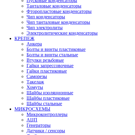
Пусковые конденсаторы
Танталовые конденсаторы
Фторопластовые конденсаторы
Чип конденсаторы
Чип танталовые конденсаторы
Чип электролиты
Электролитические конденсаторы
КРЕПЕЖ
Анкера
Болты и винты пластиковые
Болты и винты стальные
Втулки резьбовые
Гайки запрессовочные
Гайки пластиковые
Саморезы
Такелаж
Хомуты
Шайбы изоляционные
Шайбы пластиковые
Шайбы стальные
МИКРОСХЕМЫ
Микроконтроллеры
АЦП
Генераторы
Датчики / сенсоры