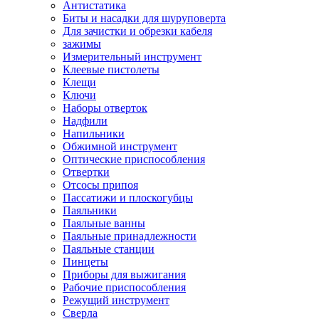
Антистатика
Биты и насадки для шуруповерта
Для зачистки и обрезки кабеля
зажимы
Измерительный инструмент
Клеевые пистолеты
Клещи
Ключи
Наборы отверток
Надфили
Напильники
Обжимной инструмент
Оптические приспособления
Отвертки
Отсосы припоя
Пассатижи и плоскогубцы
Паяльники
Паяльные ванны
Паяльные принадлежности
Паяльные станции
Пинцеты
Приборы для выжигания
Рабочие приспособления
Режущий инструмент
Сверла