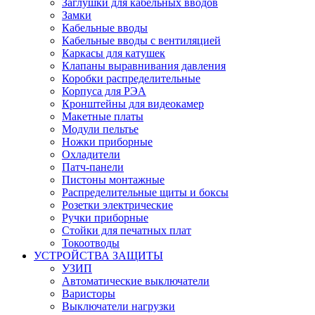
Заглушки для кабельных вводов
Замки
Кабельные вводы
Кабельные вводы с вентиляцией
Каркасы для катушек
Клапаны выравнивания давления
Коробки распределительные
Корпуса для РЭА
Кронштейны для видеокамер
Макетные платы
Модули пельтье
Ножки приборные
Охладители
Патч-панели
Пистоны монтажные
Распределительные щиты и боксы
Розетки электрические
Ручки приборные
Стойки для печатных плат
Токоотводы
УСТРОЙСТВА ЗАЩИТЫ
УЗИП
Автоматические выключатели
Варисторы
Выключатели нагрузки