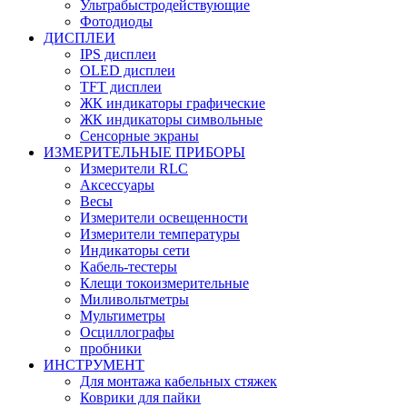
Ультрабыстродействующие
Фотодиоды
ДИСПЛЕИ
IPS дисплеи
OLED дисплеи
TFT дисплеи
ЖК индикаторы графические
ЖК индикаторы символьные
Сенсорные экраны
ИЗМЕРИТЕЛЬНЫЕ ПРИБОРЫ
Измерители RLC
Аксессуары
Весы
Измерители освещенности
Измерители температуры
Индикаторы сети
Кабель-тестеры
Клещи токоизмерительные
Миливольтметры
Мультиметры
Осциллографы
пробники
ИНСТРУМЕНТ
Для монтажа кабельных стяжек
Коврики для пайки