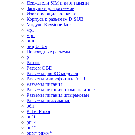
Держатели SIM и карт памяти
Заглушки для разъемов
Изолирующие колпачки
Корпуса к разъемам D-SUB
Модули Keystone Jack
мр1
мрн
онп…
онц-бс-бм
Переходные разъемы
р
Разное
Разъем OBD
Разъемы для RC моделей
Разъемы микрофонные XLR
Разъемы питания
Разъемы питания низковольтные
Разъемы питания штырьковые
Разъемы прижимные
рбн
Рг1н_Рш2н
рп10
рп14
рп15
рпм* рпмм*