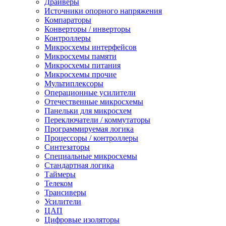
Драйверы
Источники опорного напряжения
Компараторы
Конверторы / инверторы
Контроллеры
Микросхемы интерфейсов
Микросхемы памяти
Микросхемы питания
Микросхемы прочие
Мультиплексоры
Операционные усилители
Отечественные микросхемы
Панельки для микросхем
Переключатели / коммутаторы
Программируемая логика
Процессоры / контроллеры
Синтезаторы
Специальные микросхемы
Стандартная логика
Таймеры
Телеком
Трансиверы
Усилители
ЦАП
Цифровые изоляторы