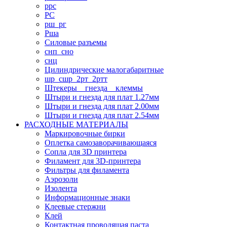
ррс
РС
рш_рг
Рша
Силовые разъемы
снп_сно
снц
Цилиндрические малогабаритные
шр_сшр_2рт_2ртт
Штекеры _ гнезда _ клеммы
Штыри и гнезда для плат 1.27мм
Штыри и гнезда для плат 2.00мм
Штыри и гнезда для плат 2.54мм
РАСХОДНЫЕ МАТЕРИАЛЫ
Маркировочные бирки
Оплетка самозаворачивающаяся
Сопла для 3D принтера
Филамент для 3D-принтера
Фильтры для филамента
Аэрозоли
Изолента
Информационные знаки
Клеевые стержни
Клей
Контактная проводящая паста