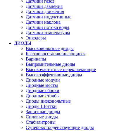
Датчики газов
Датчики давления
Датчики движения
Датчики индуктивные
Датчики наклона
Датчики потока воды
Датчики температуры
Энкодеры
ДИОДЫ
Высоковольтные диоды
Быстровосстанавливающиеся
Варикапы
Выпрямительные диоды
Высокочастотные переключающие
Высокоэффективные диоды
Диодные модули
Диодные мосты
Диодные сборки
Диодные столбы
Диоды низковольтные
Диоды Шоттки
Защитные диоды
Силовые диоды
Стабилитроны
Супербыстродействующие диоды