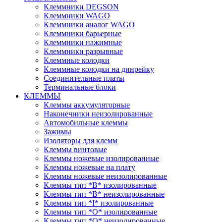
Клеммники DEGSON
Клеммники WAGO
Клеммники аналог WAGO
Клеммники барьерные
Клеммники нажимные
Клеммники разрывные
Клеммные колодки
Клеммные колодки на динрейку
Соединительные платы
Терминальные блоки
КЛЕММЫ
Клеммы аккумуляторные
Наконечники неизолированные
Автомобильные клеммы
Зажимы
Изоляторы для клемм
Клеммы винтовые
Клеммы ножевые изолированные
Клеммы ножевые на плату
Клеммы ножевые неизолированные
Клеммы тип *B* изолированные
Клеммы тип *B* неизолированные
Клеммы тип *I* изолированные
Клеммы тип *O* изолированные
Клеммы тип *O* неизолированные