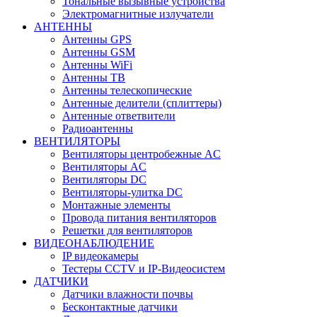
Тональные вызывные устройства
Электромагнитные излучатели
АНТЕННЫ
Антенны GPS
Антенны GSM
Антенны WiFi
Антенны ТВ
Антенны телескопические
Антенные делители (сплиттеры)
Антенные ответвители
Радиоантенны
ВЕНТИЛЯТОРЫ
Вентиляторы центробежные AC
Вентиляторы AC
Вентиляторы DC
Вентиляторы-улитка DC
Монтажные элементы
Провода питания вентиляторов
Решетки для вентиляторов
ВИДЕОНАБЛЮДЕНИЕ
IP видеокамеры
Тестеры CCTV и IP-Видеосистем
ДАТЧИКИ
Датчики влажности почвы
Бесконтактные датчики