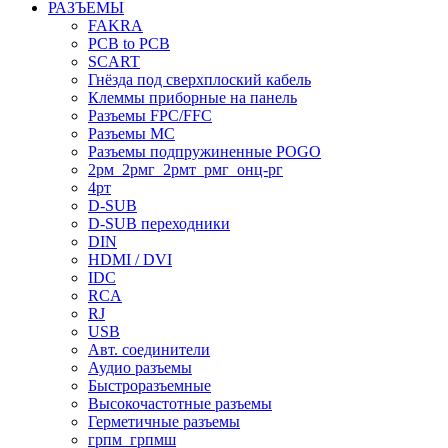
РАЗЪЕМЫ
FAKRA
PCB to PCB
SCART
Гнёзда под сверхплоский кабель
Клеммы приборные на панель
Разъемы FPC/FFC
Разъемы MC
Разъемы подпружиненные POGO
2рм_2рмг_2рмт_рмг_онц-рг
4рт
D-SUB
D-SUB переходники
DIN
HDMI / DVI
IDC
RCA
RJ
USB
Авт. соединители
Аудио разъемы
Быстроразъемные
Высокочастотные разъемы
Герметичные разъемы
грпм_грпмш