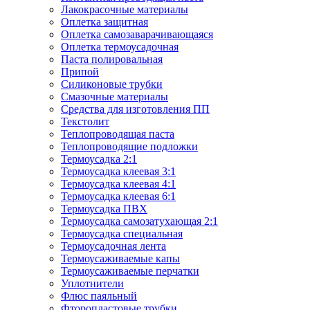
Лакокрасочные материалы
Оплетка защитная
Оплетка самозаварачивающаяся
Оплетка термоусадочная
Паста полировальная
Припой
Силиконовые трубки
Смазочные материалы
Средства для изготовления ПП
Текстолит
Теплопроводящая паста
Теплопроводящие подложки
Термоусадка 2:1
Термоусадка клеевая 3:1
Термоусадка клеевая 4:1
Термоусадка клеевая 6:1
Термоусадка ПВХ
Термоусадка самозатухающая 2:1
Термоусадка специальная
Термоусадочная лента
Термоусаживаемые капы
Термоусаживаемые перчатки
Уплотнители
Флюс паяльный
Фторопластовые трубки