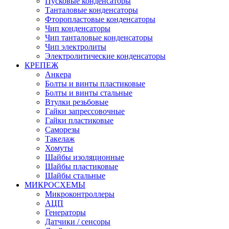
Пусковые конденсаторы
Танталовые конденсаторы
Фторопластовые конденсаторы
Чип конденсаторы
Чип танталовые конденсаторы
Чип электролиты
Электролитические конденсаторы
КРЕПЕЖ
Анкера
Болты и винты пластиковые
Болты и винты стальные
Втулки резьбовые
Гайки запрессовочные
Гайки пластиковые
Саморезы
Такелаж
Хомуты
Шайбы изоляционные
Шайбы пластиковые
Шайбы стальные
МИКРОСХЕМЫ
Микроконтроллеры
АЦП
Генераторы
Датчики / сенсоры