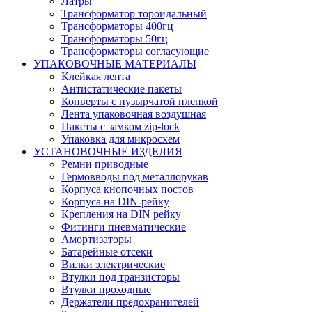
Латры
Трансформатор тороидальный
Трансформаторы 400гц
Трансформаторы 50гц
Трансформаторы согласующие
УПАКОВОЧНЫЕ МАТЕРИАЛЫ
Клейкая лента
Антистатические пакеты
Конверты с пузырчатой пленкой
Лента упаковочная воздушная
Пакеты с замком zip-lock
Упаковка для микросхем
УСТАНОВОЧНЫЕ ИЗДЕЛИЯ
Ремни приводные
Гермовводы под металлорукав
Корпуса кнопочных постов
Корпуса на DIN-рейку
Крепления на DIN рейку
Фитинги пневматические
Амортизаторы
Батарейные отсеки
Вилки электрические
Втулки под транзисторы
Втулки проходные
Держатели предохранителей