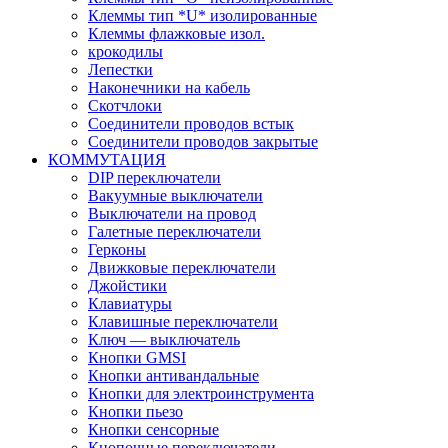
Клеммы тип *U* изолированные
Клеммы флажковые изол.
крокодилы
Лепестки
Наконечники на кабель
Скотчлоки
Соединители проводов встык
Соединители проводов закрытые
КОММУТАЦИЯ
DIP переключатели
Вакуумные выключатели
Выключатели на провод
Галетные переключатели
Герконы
Движковые переключатели
Джойстики
Клавиатуры
Клавишные переключатели
Ключ — выключатель
Кнопки GMSI
Кнопки антивандальные
Кнопки для электроинструмента
Кнопки пьезо
Кнопки сенсорные
Кнопочные переключатели