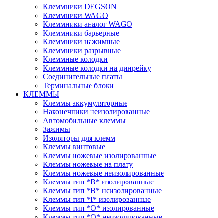
Клеммники DEGSON
Клеммники WAGO
Клеммники аналог WAGO
Клеммники барьерные
Клеммники нажимные
Клеммники разрывные
Клеммные колодки
Клеммные колодки на динрейку
Соединительные платы
Терминальные блоки
КЛЕММЫ
Клеммы аккумуляторные
Наконечники неизолированные
Автомобильные клеммы
Зажимы
Изоляторы для клемм
Клеммы винтовые
Клеммы ножевые изолированные
Клеммы ножевые на плату
Клеммы ножевые неизолированные
Клеммы тип *B* изолированные
Клеммы тип *B* неизолированные
Клеммы тип *I* изолированные
Клеммы тип *O* изолированные
Клеммы тип *O* неизолированные