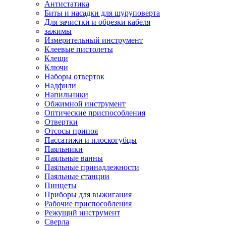
Антистатика
Биты и насадки для шуруповерта
Для зачистки и обрезки кабеля
зажимы
Измерительный инструмент
Клеевые пистолеты
Клещи
Ключи
Наборы отверток
Надфили
Напильники
Обжимной инструмент
Оптические приспособления
Отвертки
Отсосы припоя
Пассатижи и плоскогубцы
Паяльники
Паяльные ванны
Паяльные принадлежности
Паяльные станции
Пинцеты
Приборы для выжигания
Рабочие приспособления
Режущий инструмент
Сверла