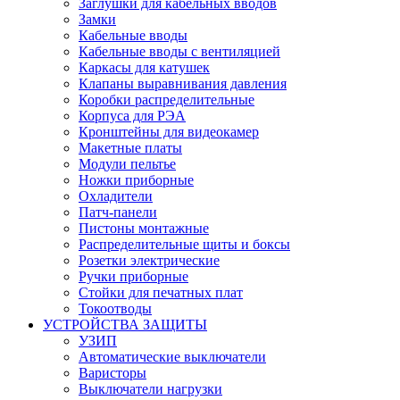
Заглушки для кабельных вводов
Замки
Кабельные вводы
Кабельные вводы с вентиляцией
Каркасы для катушек
Клапаны выравнивания давления
Коробки распределительные
Корпуса для РЭА
Кронштейны для видеокамер
Макетные платы
Модули пельтье
Ножки приборные
Охладители
Патч-панели
Пистоны монтажные
Распределительные щиты и боксы
Розетки электрические
Ручки приборные
Стойки для печатных плат
Токоотводы
УСТРОЙСТВА ЗАЩИТЫ
УЗИП
Автоматические выключатели
Варисторы
Выключатели нагрузки