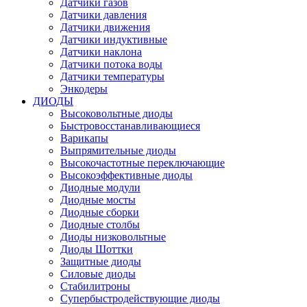
Датчики газов
Датчики давления
Датчики движения
Датчики индуктивные
Датчики наклона
Датчики потока воды
Датчики температуры
Энкодеры
ДИОДЫ
Высоковольтные диоды
Быстровосстанавливающиеся
Варикапы
Выпрямительные диоды
Высокочастотные переключающие
Высокоэффективные диоды
Диодные модули
Диодные мосты
Диодные сборки
Диодные столбы
Диоды низковольтные
Диоды Шоттки
Защитные диоды
Силовые диоды
Стабилитроны
Супербыстродействующие диоды