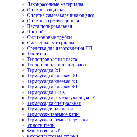
Лакокрасочные материалы
Оплетка защитная
Оплетка самозаварачивающаяся
Оплетка термоусадочная
Паста полировальная
Припой
Силиконовые трубки
Смазочные материалы
Средства для изготовления ПП
Текстолит
Теплопроводящая паста
Теплопроводящие подложки
Термоусадка 2:1
Термоусадка клеевая 3:1
Термоусадка клеевая 4:1
Термоусадка клеевая 6:1
Термоусадка ПВХ
Термоусадка самозатухающая 2:1
Термоусадка специальная
Термоусадочная лента
Термоусаживаемые капы
Термоусаживаемые перчатки
Уплотнители
Флюс паяльный
Фторопластовые трубки