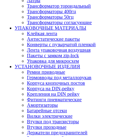
Латры
Трансформатор тороидальный
Трансформаторы 400гц
Трансформаторы 50гц
Трансформаторы согласующие
УПАКОВОЧНЫЕ МАТЕРИАЛЫ
Клейкая лента
Антистатические пакеты
Конверты с пузырчатой пленкой
Лента упаковочная воздушная
Пакеты с замком zip-lock
Упаковка для микросхем
УСТАНОВОЧНЫЕ ИЗДЕЛИЯ
Ремни приводные
Гермовводы под металлорукав
Корпуса кнопочных постов
Корпуса на DIN-рейку
Крепления на DIN рейку
Фитинги пневматические
Амортизаторы
Батарейные отсеки
Вилки электрические
Втулки под транзисторы
Втулки проходные
Держатели предохранителей