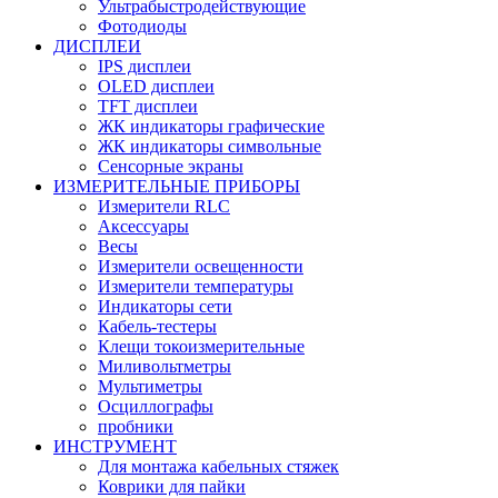
Ультрабыстродействующие
Фотодиоды
ДИСПЛЕИ
IPS дисплеи
OLED дисплеи
TFT дисплеи
ЖК индикаторы графические
ЖК индикаторы символьные
Сенсорные экраны
ИЗМЕРИТЕЛЬНЫЕ ПРИБОРЫ
Измерители RLC
Аксессуары
Весы
Измерители освещенности
Измерители температуры
Индикаторы сети
Кабель-тестеры
Клещи токоизмерительные
Миливольтметры
Мультиметры
Осциллографы
пробники
ИНСТРУМЕНТ
Для монтажа кабельных стяжек
Коврики для пайки