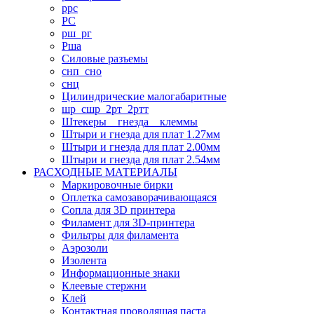
ррс
РС
рш_рг
Рша
Силовые разъемы
снп_сно
снц
Цилиндрические малогабаритные
шр_сшр_2рт_2ртт
Штекеры _ гнезда _ клеммы
Штыри и гнезда для плат 1.27мм
Штыри и гнезда для плат 2.00мм
Штыри и гнезда для плат 2.54мм
РАСХОДНЫЕ МАТЕРИАЛЫ
Маркировочные бирки
Оплетка самозаворачивающаяся
Сопла для 3D принтера
Филамент для 3D-принтера
Фильтры для филамента
Аэрозоли
Изолента
Информационные знаки
Клеевые стержни
Клей
Контактная проводящая паста