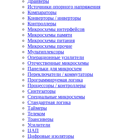
Драйверы
Источники опорного напряжения
Компараторы
Конверторы / инверторы
Контроллеры
Микросхемы интерфейсов
Микросхемы памяти
Микросхемы питания
Микросхемы прочие
Мультиплексоры
Операционные усилители
Отечественные микросхемы
Панельки для микросхем
Переключатели / коммутаторы
Программируемая логика
Процессоры / контроллеры
Синтезаторы
Специальные микросхемы
Стандартная логика
Таймеры
Телеком
Трансиверы
Усилители
ЦАП
Цифровые изоляторы