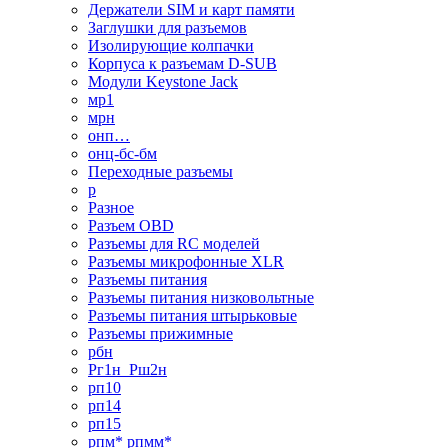
Держатели SIM и карт памяти
Заглушки для разъемов
Изолирующие колпачки
Корпуса к разъемам D-SUB
Модули Keystone Jack
мр1
мрн
онп…
онц-бс-бм
Переходные разъемы
р
Разное
Разъем OBD
Разъемы для RC моделей
Разъемы микрофонные XLR
Разъемы питания
Разъемы питания низковольтные
Разъемы питания штырьковые
Разъемы прижимные
рбн
Рг1н_Рш2н
рп10
рп14
рп15
рпм* рпмм*