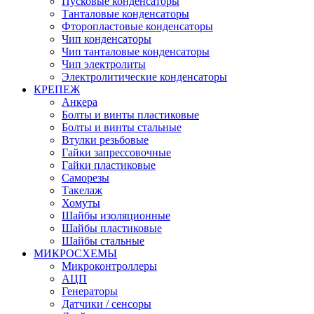
Пусковые конденсаторы
Танталовые конденсаторы
Фторопластовые конденсаторы
Чип конденсаторы
Чип танталовые конденсаторы
Чип электролиты
Электролитические конденсаторы
КРЕПЕЖ
Анкера
Болты и винты пластиковые
Болты и винты стальные
Втулки резьбовые
Гайки запрессовочные
Гайки пластиковые
Саморезы
Такелаж
Хомуты
Шайбы изоляционные
Шайбы пластиковые
Шайбы стальные
МИКРОСХЕМЫ
Микроконтроллеры
АЦП
Генераторы
Датчики / сенсоры