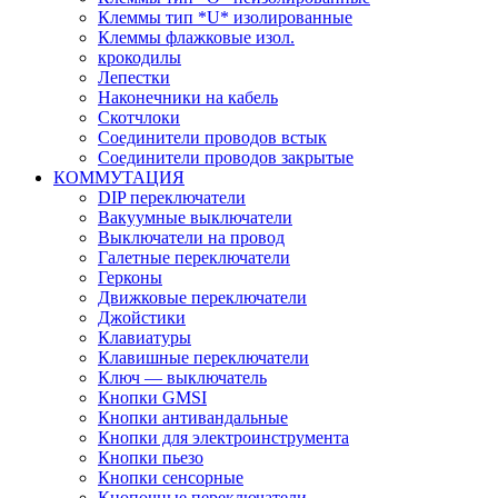
Клеммы тип *U* изолированные
Клеммы флажковые изол.
крокодилы
Лепестки
Наконечники на кабель
Скотчлоки
Соединители проводов встык
Соединители проводов закрытые
КОММУТАЦИЯ
DIP переключатели
Вакуумные выключатели
Выключатели на провод
Галетные переключатели
Герконы
Движковые переключатели
Джойстики
Клавиатуры
Клавишные переключатели
Ключ — выключатель
Кнопки GMSI
Кнопки антивандальные
Кнопки для электроинструмента
Кнопки пьезо
Кнопки сенсорные
Кнопочные переключатели