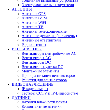
Тональные вызывные устройства
Электромагнитные излучатели
АНТЕННЫ
Антенны GPS
Антенны GSM
Антенны WiFi
Антенны ТВ
Антенны телескопические
Антенные делители (сплиттеры)
Антенные ответвители
Радиоантенны
ВЕНТИЛЯТОРЫ
Вентиляторы центробежные AC
Вентиляторы AC
Вентиляторы DC
Вентиляторы-улитка DC
Монтажные элементы
Провода питания вентиляторов
Решетки для вентиляторов
ВИДЕОНАБЛЮДЕНИЕ
IP видеокамеры
Тестеры CCTV и IP-Видеосистем
ДАТЧИКИ
Датчики влажности почвы
Бесконтактные датчики