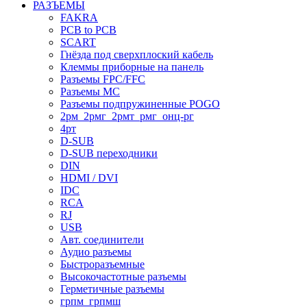
РАЗЪЕМЫ
FAKRA
PCB to PCB
SCART
Гнёзда под сверхплоский кабель
Клеммы приборные на панель
Разъемы FPC/FFC
Разъемы MC
Разъемы подпружиненные POGO
2рм_2рмг_2рмт_рмг_онц-рг
4рт
D-SUB
D-SUB переходники
DIN
HDMI / DVI
IDC
RCA
RJ
USB
Авт. соединители
Аудио разъемы
Быстроразъемные
Высокочастотные разъемы
Герметичные разъемы
грпм_грпмш