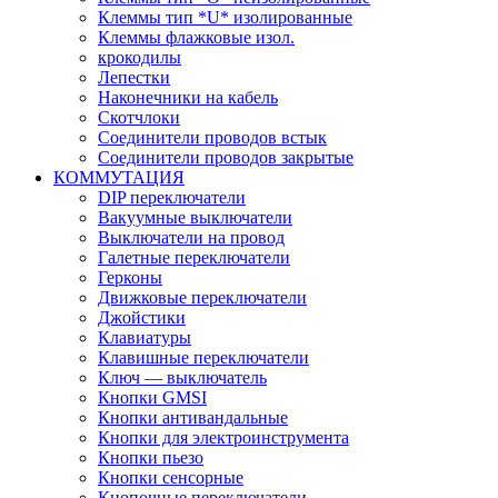
Клеммы тип *U* изолированные
Клеммы флажковые изол.
крокодилы
Лепестки
Наконечники на кабель
Скотчлоки
Соединители проводов встык
Соединители проводов закрытые
КОММУТАЦИЯ
DIP переключатели
Вакуумные выключатели
Выключатели на провод
Галетные переключатели
Герконы
Движковые переключатели
Джойстики
Клавиатуры
Клавишные переключатели
Ключ — выключатель
Кнопки GMSI
Кнопки антивандальные
Кнопки для электроинструмента
Кнопки пьезо
Кнопки сенсорные
Кнопочные переключатели