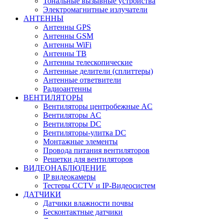
Тональные вызывные устройства
Электромагнитные излучатели
АНТЕННЫ
Антенны GPS
Антенны GSM
Антенны WiFi
Антенны ТВ
Антенны телескопические
Антенные делители (сплиттеры)
Антенные ответвители
Радиоантенны
ВЕНТИЛЯТОРЫ
Вентиляторы центробежные AC
Вентиляторы AC
Вентиляторы DC
Вентиляторы-улитка DC
Монтажные элементы
Провода питания вентиляторов
Решетки для вентиляторов
ВИДЕОНАБЛЮДЕНИЕ
IP видеокамеры
Тестеры CCTV и IP-Видеосистем
ДАТЧИКИ
Датчики влажности почвы
Бесконтактные датчики