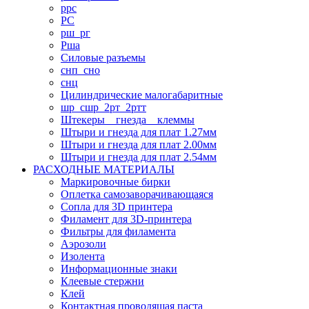
ррс
РС
рш_рг
Рша
Силовые разъемы
снп_сно
снц
Цилиндрические малогабаритные
шр_сшр_2рт_2ртт
Штекеры _ гнезда _ клеммы
Штыри и гнезда для плат 1.27мм
Штыри и гнезда для плат 2.00мм
Штыри и гнезда для плат 2.54мм
РАСХОДНЫЕ МАТЕРИАЛЫ
Маркировочные бирки
Оплетка самозаворачивающаяся
Сопла для 3D принтера
Филамент для 3D-принтера
Фильтры для филамента
Аэрозоли
Изолента
Информационные знаки
Клеевые стержни
Клей
Контактная проводящая паста