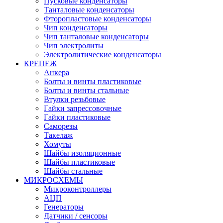
Пусковые конденсаторы
Танталовые конденсаторы
Фторопластовые конденсаторы
Чип конденсаторы
Чип танталовые конденсаторы
Чип электролиты
Электролитические конденсаторы
КРЕПЕЖ
Анкера
Болты и винты пластиковые
Болты и винты стальные
Втулки резьбовые
Гайки запрессовочные
Гайки пластиковые
Саморезы
Такелаж
Хомуты
Шайбы изоляционные
Шайбы пластиковые
Шайбы стальные
МИКРОСХЕМЫ
Микроконтроллеры
АЦП
Генераторы
Датчики / сенсоры