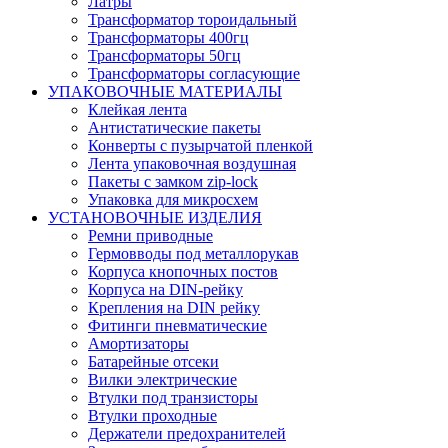
Латры
Трансформатор тороидальный
Трансформаторы 400гц
Трансформаторы 50гц
Трансформаторы согласующие
УПАКОВОЧНЫЕ МАТЕРИАЛЫ
Клейкая лента
Антистатические пакеты
Конверты с пузырчатой пленкой
Лента упаковочная воздушная
Пакеты с замком zip-lock
Упаковка для микросхем
УСТАНОВОЧНЫЕ ИЗДЕЛИЯ
Ремни приводные
Гермовводы под металлорукав
Корпуса кнопочных постов
Корпуса на DIN-рейку
Крепления на DIN рейку
Фитинги пневматические
Амортизаторы
Батарейные отсеки
Вилки электрические
Втулки под транзисторы
Втулки проходные
Держатели предохранителей