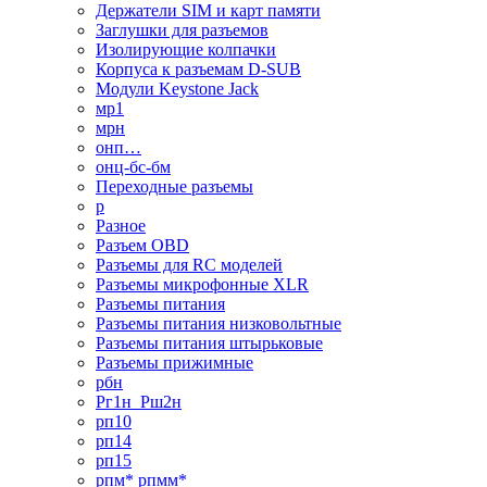
Держатели SIM и карт памяти
Заглушки для разъемов
Изолирующие колпачки
Корпуса к разъемам D-SUB
Модули Keystone Jack
мр1
мрн
онп…
онц-бс-бм
Переходные разъемы
р
Разное
Разъем OBD
Разъемы для RC моделей
Разъемы микрофонные XLR
Разъемы питания
Разъемы питания низковольтные
Разъемы питания штырьковые
Разъемы прижимные
рбн
Рг1н_Рш2н
рп10
рп14
рп15
рпм* рпмм*