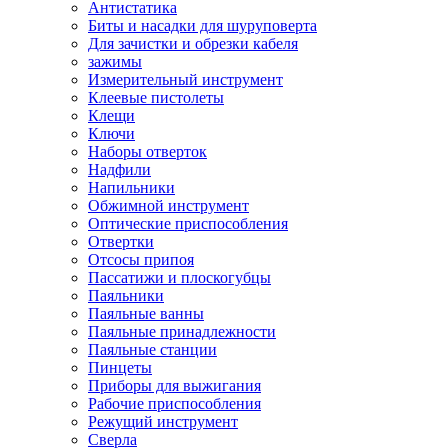
Антистатика
Биты и насадки для шуруповерта
Для зачистки и обрезки кабеля
зажимы
Измерительный инструмент
Клеевые пистолеты
Клещи
Ключи
Наборы отверток
Надфили
Напильники
Обжимной инструмент
Оптические приспособления
Отвертки
Отсосы припоя
Пассатижи и плоскогубцы
Паяльники
Паяльные ванны
Паяльные принадлежности
Паяльные станции
Пинцеты
Приборы для выжигания
Рабочие приспособления
Режущий инструмент
Сверла