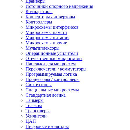
Драйверы
Источники опорного напряжения
Компараторы
Конверторы / инверторы
Контроллеры
Микросхемы интерфейсов
Микросхемы памяти
Микросхемы питания
Микросхемы прочие
Мультиплексоры
Операционные усилители
Отечественные микросхемы
Панельки для микросхем
Переключатели / коммутаторы
Программируемая логика
Процессоры / контроллеры
Синтезаторы
Специальные микросхемы
Стандартная логика
Таймеры
Телеком
Трансиверы
Усилители
ЦАП
Цифровые изоляторы