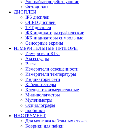
Ультрабыстродействующие
Фотодиоды
ДИСПЛЕИ
IPS дисплеи
OLED дисплеи
TFT дисплеи
ЖК индикаторы графические
ЖК индикаторы символьные
Сенсорные экраны
ИЗМЕРИТЕЛЬНЫЕ ПРИБОРЫ
Измерители RLC
Аксессуары
Весы
Измерители освещенности
Измерители температуры
Индикаторы сети
Кабель-тестеры
Клещи токоизмерительные
Миливольтметры
Мультиметры
Осциллографы
пробники
ИНСТРУМЕНТ
Для монтажа кабельных стяжек
Коврики для пайки