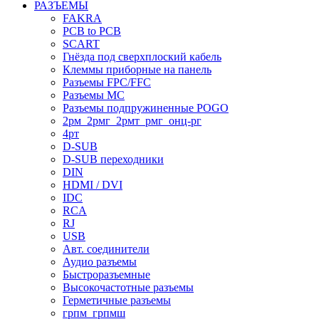
РАЗЪЕМЫ
FAKRA
PCB to PCB
SCART
Гнёзда под сверхплоский кабель
Клеммы приборные на панель
Разъемы FPC/FFC
Разъемы MC
Разъемы подпружиненные POGO
2рм_2рмг_2рмт_рмг_онц-рг
4рт
D-SUB
D-SUB переходники
DIN
HDMI / DVI
IDC
RCA
RJ
USB
Авт. соединители
Аудио разъемы
Быстроразъемные
Высокочастотные разъемы
Герметичные разъемы
грпм_грпмш