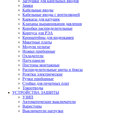
Заглушки для кабельных вводов
Замки
Кабельные вводы
Кабельные вводы с вентиляцией
Каркасы для катушек
Клапаны выравнивания давления
Коробки распределительные
Корпуса для РЭА
Кронштейны для видеокамер
Макетные платы
Модули пельтье
Ножки приборные
Охладители
Патч-панели
Пистоны монтажные
Распределительные щиты и боксы
Розетки электрические
Ручки приборные
Стойки для печатных плат
Токоотводы
УСТРОЙСТВА ЗАЩИТЫ
УЗИП
Автоматические выключатели
Варисторы
Выключатели нагрузки