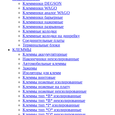
Клеммники DEGSON
Клеммники WAGO
Клеммники аналог WAGO
Клеммники барьерные
Клеммники нажимные
Клеммники разрывные
Клеммные колодки
Клеммные колодки на динрейку
Соединительные платы
Терминальные блоки
КЛЕММЫ
Клеммы аккумуляторные
Наконечники неизолированные
Автомобильные клеммы
Зажимы
Изоляторы для клемм
Клеммы винтовые
Клеммы ножевые изолированные
Клеммы ножевые на плату
Клеммы ножевые неизолированные
Клеммы тип *B* изолированные
Клеммы тип *B* неизолированные
Клеммы тип *I* изолированные
Клеммы тип *O* изолированные
Клеммы тип *O* неизолированные