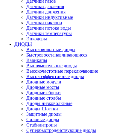
Датчики газов
Датчики давления
Датчики движения
Датчики индуктивные
Датчики наклона
Датчики потока воды
Датчики температуры
Энкодеры
ДИОДЫ
Высоковольтные диоды
Быстровосстанавливающиеся
Варикапы
Выпрямительные диоды
Высокочастотные переключающие
Высокоэффективные диоды
Диодные модули
Диодные мосты
Диодные сборки
Диодные столбы
Диоды низковольтные
Диоды Шоттки
Защитные диоды
Силовые диоды
Стабилитроны
Супербыстродействующие диоды