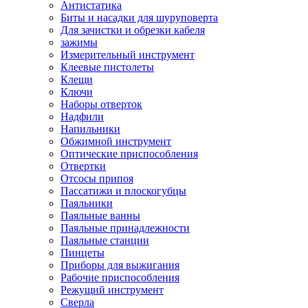
Антистатика
Биты и насадки для шуруповерта
Для зачистки и обрезки кабеля
зажимы
Измерительный инструмент
Клеевые пистолеты
Клещи
Ключи
Наборы отверток
Надфили
Напильники
Обжимной инструмент
Оптические приспособления
Отвертки
Отсосы припоя
Пассатижи и плоскогубцы
Паяльники
Паяльные ванны
Паяльные принадлежности
Паяльные станции
Пинцеты
Приборы для выжигания
Рабочие приспособления
Режущий инструмент
Сверла