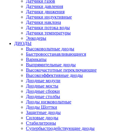
Датчики газов
Датчики давления
Датчики движения
Датчики индуктивные
Датчики наклона
Датчики потока воды
Датчики температуры
Энкодеры
ДИОДЫ
Высоковольтные диоды
Быстровосстанавливающиеся
Варикапы
Выпрямительные диоды
Высокочастотные переключающие
Высокоэффективные диоды
Диодные модули
Диодные мосты
Диодные сборки
Диодные столбы
Диоды низковольтные
Диоды Шоттки
Защитные диоды
Силовые диоды
Стабилитроны
Супербыстродействующие диоды