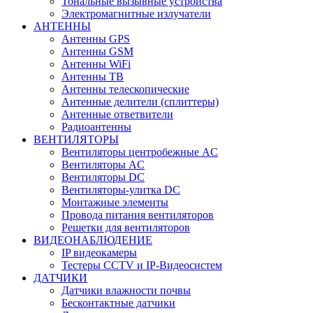
Тональные вызывные устройства
Электромагнитные излучатели
АНТЕННЫ
Антенны GPS
Антенны GSM
Антенны WiFi
Антенны ТВ
Антенны телескопические
Антенные делители (сплиттеры)
Антенные ответвители
Радиоантенны
ВЕНТИЛЯТОРЫ
Вентиляторы центробежные AC
Вентиляторы AC
Вентиляторы DC
Вентиляторы-улитка DC
Монтажные элементы
Провода питания вентиляторов
Решетки для вентиляторов
ВИДЕОНАБЛЮДЕНИЕ
IP видеокамеры
Тестеры CCTV и IP-Видеосистем
ДАТЧИКИ
Датчики влажности почвы
Бесконтактные датчики