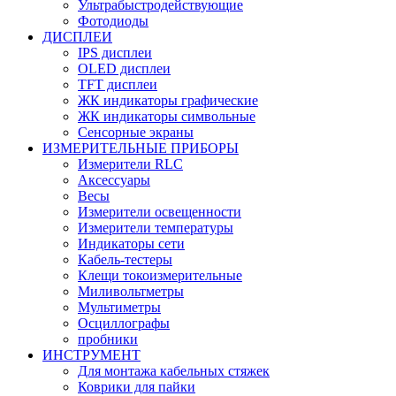
Ультрабыстродействующие
Фотодиоды
ДИСПЛЕИ
IPS дисплеи
OLED дисплеи
TFT дисплеи
ЖК индикаторы графические
ЖК индикаторы символьные
Сенсорные экраны
ИЗМЕРИТЕЛЬНЫЕ ПРИБОРЫ
Измерители RLC
Аксессуары
Весы
Измерители освещенности
Измерители температуры
Индикаторы сети
Кабель-тестеры
Клещи токоизмерительные
Миливольтметры
Мультиметры
Осциллографы
пробники
ИНСТРУМЕНТ
Для монтажа кабельных стяжек
Коврики для пайки