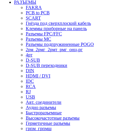
РАЗЪЕМЫ
FAKRA
PCB to PCB
SCART
Гнёзда под сверхплоский кабель
Клеммы приборные на панель
Разъемы FPC/FFC
Разъемы MC
Разъемы подпружиненные POGO
2рм_2рмг_2рмт_рмг_онц-рг
4рт
D-SUB
D-SUB переходники
DIN
HDMI / DVI
IDC
RCA
RJ
USB
Авт. соединители
Аудио разъемы
Быстроразъемные
Высокочастотные разъемы
Герметичные разъемы
грпм_грпмш