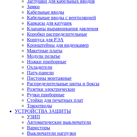
Заглушки для кабельных вводов
Замки
Кабельные вводы
Кабельные вводы с вентиляцией
Каркасы для катушек
Клапаны выравнивания давления
Коробки распределительные
Корпуса для РЭА
Кронштейны для видеокамер
Макетные платы
Модули пельтье
Ножки приборные
Охладители
Патч-панели
Пистоны монтажные
Распределительные щиты и боксы
Розетки электрические
Ручки приборные
Стойки для печатных плат
Токоотводы
УСТРОЙСТВА ЗАЩИТЫ
УЗИП
Автоматические выключатели
Варисторы
Выключатели нагрузки