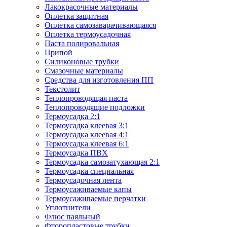
Лакокрасочные материалы
Оплетка защитная
Оплетка самозаварачивающаяся
Оплетка термоусадочная
Паста полировальная
Припой
Силиконовые трубки
Смазочные материалы
Средства для изготовления ПП
Текстолит
Теплопроводящая паста
Теплопроводящие подложки
Термоусадка 2:1
Термоусадка клеевая 3:1
Термоусадка клеевая 4:1
Термоусадка клеевая 6:1
Термоусадка ПВХ
Термоусадка самозатухающая 2:1
Термоусадка специальная
Термоусадочная лента
Термоусаживаемые капы
Термоусаживаемые перчатки
Уплотнители
Флюс паяльный
Фторопластовые трубки