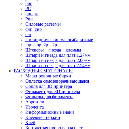
ррс
РС
рш_рг
Рша
Силовые разъемы
снп_сно
снц
Цилиндрические малогабаритные
шр_сшр_2рт_2ртт
Штекеры _ гнезда _ клеммы
Штыри и гнезда для плат 1.27мм
Штыри и гнезда для плат 2.00мм
Штыри и гнезда для плат 2.54мм
РАСХОДНЫЕ МАТЕРИАЛЫ
Маркировочные бирки
Оплетка самозаворачивающаяся
Сопла для 3D принтера
Филамент для 3D-принтера
Фильтры для филамента
Аэрозоли
Изолента
Информационные знаки
Клеевые стержни
Клей
Контактная проводящая паста