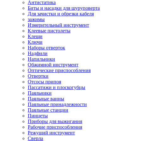
Антистатика
Биты и насадки для шуруповерта
Для зачистки и обрезки кабеля
зажимы
Измерительный инструмент
Клеевые пистолеты
Клещи
Ключи
Наборы отверток
Надфили
Напильники
Обжимной инструмент
Оптические приспособления
Отвертки
Отсосы припоя
Пассатижи и плоскогубцы
Паяльники
Паяльные ванны
Паяльные принадлежности
Паяльные станции
Пинцеты
Приборы для выжигания
Рабочие приспособления
Режущий инструмент
Сверла