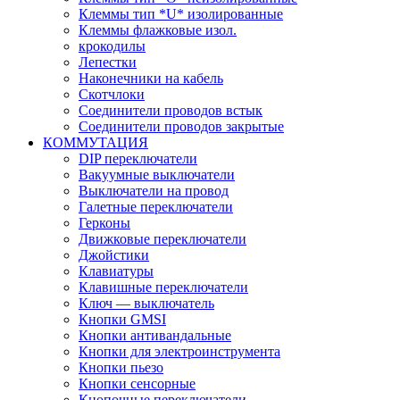
Клеммы тип *U* изолированные
Клеммы флажковые изол.
крокодилы
Лепестки
Наконечники на кабель
Скотчлоки
Соединители проводов встык
Соединители проводов закрытые
КОММУТАЦИЯ
DIP переключатели
Вакуумные выключатели
Выключатели на провод
Галетные переключатели
Герконы
Движковые переключатели
Джойстики
Клавиатуры
Клавишные переключатели
Ключ — выключатель
Кнопки GMSI
Кнопки антивандальные
Кнопки для электроинструмента
Кнопки пьезо
Кнопки сенсорные
Кнопочные переключатели