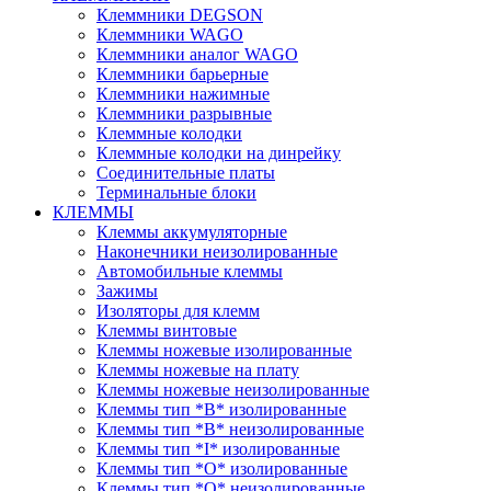
Клеммники DEGSON
Клеммники WAGO
Клеммники аналог WAGO
Клеммники барьерные
Клеммники нажимные
Клеммники разрывные
Клеммные колодки
Клеммные колодки на динрейку
Соединительные платы
Терминальные блоки
КЛЕММЫ
Клеммы аккумуляторные
Наконечники неизолированные
Автомобильные клеммы
Зажимы
Изоляторы для клемм
Клеммы винтовые
Клеммы ножевые изолированные
Клеммы ножевые на плату
Клеммы ножевые неизолированные
Клеммы тип *B* изолированные
Клеммы тип *B* неизолированные
Клеммы тип *I* изолированные
Клеммы тип *O* изолированные
Клеммы тип *O* неизолированные