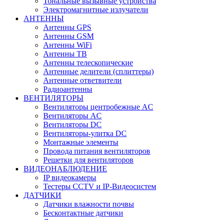
Тональные вызывные устройства
Электромагнитные излучатели
АНТЕННЫ
Антенны GPS
Антенны GSM
Антенны WiFi
Антенны ТВ
Антенны телескопические
Антенные делители (сплиттеры)
Антенные ответвители
Радиоантенны
ВЕНТИЛЯТОРЫ
Вентиляторы центробежные AC
Вентиляторы AC
Вентиляторы DC
Вентиляторы-улитка DC
Монтажные элементы
Провода питания вентиляторов
Решетки для вентиляторов
ВИДЕОНАБЛЮДЕНИЕ
IP видеокамеры
Тестеры CCTV и IP-Видеосистем
ДАТЧИКИ
Датчики влажности почвы
Бесконтактные датчики