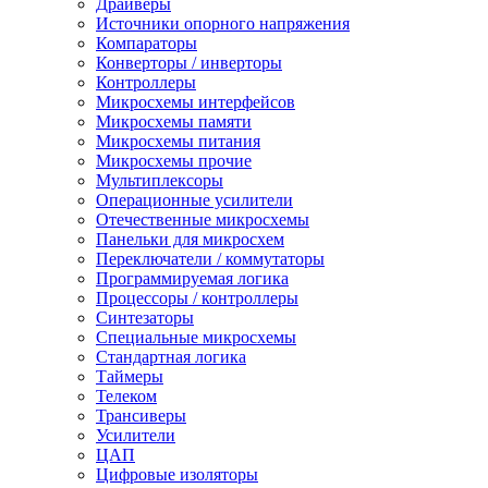
Драйверы
Источники опорного напряжения
Компараторы
Конверторы / инверторы
Контроллеры
Микросхемы интерфейсов
Микросхемы памяти
Микросхемы питания
Микросхемы прочие
Мультиплексоры
Операционные усилители
Отечественные микросхемы
Панельки для микросхем
Переключатели / коммутаторы
Программируемая логика
Процессоры / контроллеры
Синтезаторы
Специальные микросхемы
Стандартная логика
Таймеры
Телеком
Трансиверы
Усилители
ЦАП
Цифровые изоляторы