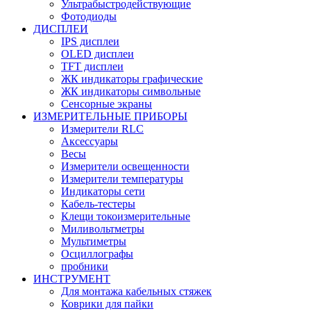
Ультрабыстродействующие
Фотодиоды
ДИСПЛЕИ
IPS дисплеи
OLED дисплеи
TFT дисплеи
ЖК индикаторы графические
ЖК индикаторы символьные
Сенсорные экраны
ИЗМЕРИТЕЛЬНЫЕ ПРИБОРЫ
Измерители RLC
Аксессуары
Весы
Измерители освещенности
Измерители температуры
Индикаторы сети
Кабель-тестеры
Клещи токоизмерительные
Миливольтметры
Мультиметры
Осциллографы
пробники
ИНСТРУМЕНТ
Для монтажа кабельных стяжек
Коврики для пайки