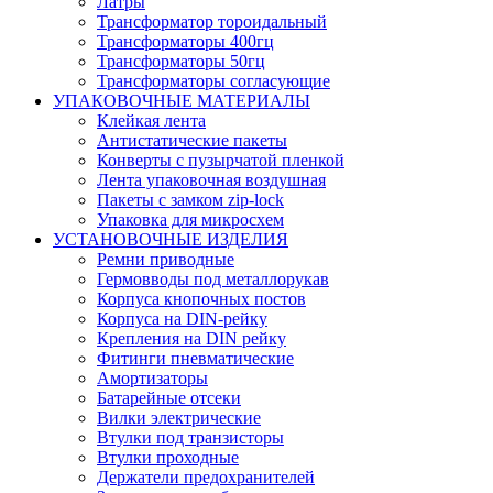
Латры
Трансформатор тороидальный
Трансформаторы 400гц
Трансформаторы 50гц
Трансформаторы согласующие
УПАКОВОЧНЫЕ МАТЕРИАЛЫ
Клейкая лента
Антистатические пакеты
Конверты с пузырчатой пленкой
Лента упаковочная воздушная
Пакеты с замком zip-lock
Упаковка для микросхем
УСТАНОВОЧНЫЕ ИЗДЕЛИЯ
Ремни приводные
Гермовводы под металлорукав
Корпуса кнопочных постов
Корпуса на DIN-рейку
Крепления на DIN рейку
Фитинги пневматические
Амортизаторы
Батарейные отсеки
Вилки электрические
Втулки под транзисторы
Втулки проходные
Держатели предохранителей