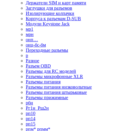
Держатели SIM и карт памяти
Заглушки для разъемов
Изолирующие колпачки
Корпуса к разъемам D-SUB
Модули Keystone Jack
мр1
мрн
онп…
онц-бс-бм
Переходные разъемы
р
Разное
Разъем OBD
Разъемы для RC моделей
Разъемы микрофонные XLR
Разъемы питания
Разъемы питания низковольтные
Разъемы питания штырьковые
Разъемы прижимные
рбн
Рг1н_Рш2н
рп10
рп14
рп15
рпм* рпмм*