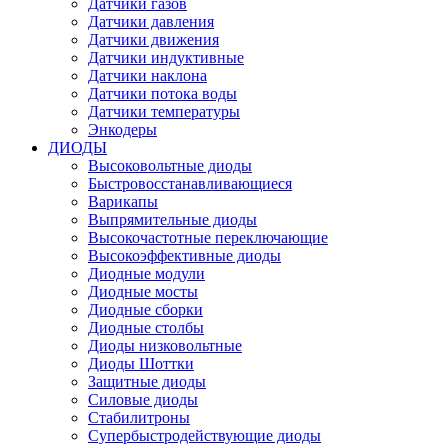
Датчики газов
Датчики давления
Датчики движения
Датчики индуктивные
Датчики наклона
Датчики потока воды
Датчики температуры
Энкодеры
ДИОДЫ
Высоковольтные диоды
Быстровосстанавливающиеся
Варикапы
Выпрямительные диоды
Высокочастотные переключающие
Высокоэффективные диоды
Диодные модули
Диодные мосты
Диодные сборки
Диодные столбы
Диоды низковольтные
Диоды Шоттки
Защитные диоды
Силовые диоды
Стабилитроны
Супербыстродействующие диоды