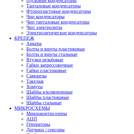
Пусковые конденсаторы
Танталовые конденсаторы
Фторопластовые конденсаторы
Чип конденсаторы
Чип танталовые конденсаторы
Чип электролиты
Электролитические конденсаторы
КРЕПЕЖ
Анкера
Болты и винты пластиковые
Болты и винты стальные
Втулки резьбовые
Гайки запрессовочные
Гайки пластиковые
Саморезы
Такелаж
Хомуты
Шайбы изоляционные
Шайбы пластиковые
Шайбы стальные
МИКРОСХЕМЫ
Микроконтроллеры
АЦП
Генераторы
Датчики / сенсоры