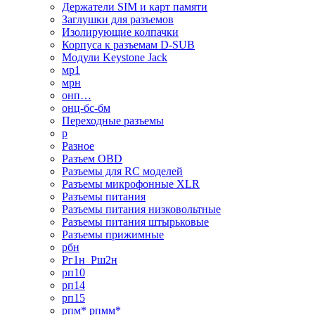
Держатели SIM и карт памяти
Заглушки для разъемов
Изолирующие колпачки
Корпуса к разъемам D-SUB
Модули Keystone Jack
мр1
мрн
онп…
онц-бс-бм
Переходные разъемы
р
Разное
Разъем OBD
Разъемы для RC моделей
Разъемы микрофонные XLR
Разъемы питания
Разъемы питания низковольтные
Разъемы питания штырьковые
Разъемы прижимные
рбн
Рг1н_Рш2н
рп10
рп14
рп15
рпм* рпмм*