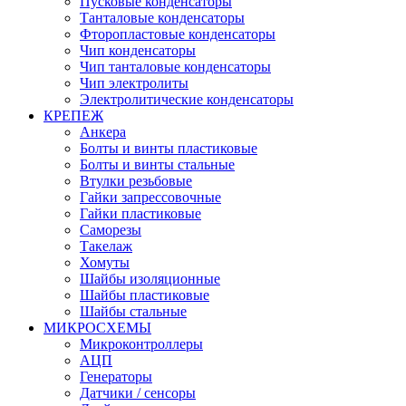
Пусковые конденсаторы
Танталовые конденсаторы
Фторопластовые конденсаторы
Чип конденсаторы
Чип танталовые конденсаторы
Чип электролиты
Электролитические конденсаторы
КРЕПЕЖ
Анкера
Болты и винты пластиковые
Болты и винты стальные
Втулки резьбовые
Гайки запрессовочные
Гайки пластиковые
Саморезы
Такелаж
Хомуты
Шайбы изоляционные
Шайбы пластиковые
Шайбы стальные
МИКРОСХЕМЫ
Микроконтроллеры
АЦП
Генераторы
Датчики / сенсоры