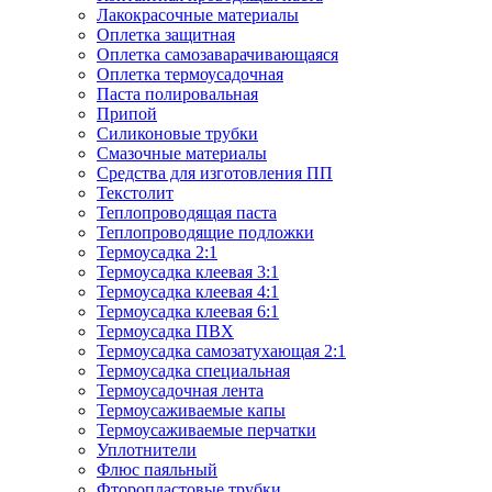
Лакокрасочные материалы
Оплетка защитная
Оплетка самозаварачивающаяся
Оплетка термоусадочная
Паста полировальная
Припой
Силиконовые трубки
Смазочные материалы
Средства для изготовления ПП
Текстолит
Теплопроводящая паста
Теплопроводящие подложки
Термоусадка 2:1
Термоусадка клеевая 3:1
Термоусадка клеевая 4:1
Термоусадка клеевая 6:1
Термоусадка ПВХ
Термоусадка самозатухающая 2:1
Термоусадка специальная
Термоусадочная лента
Термоусаживаемые капы
Термоусаживаемые перчатки
Уплотнители
Флюс паяльный
Фторопластовые трубки