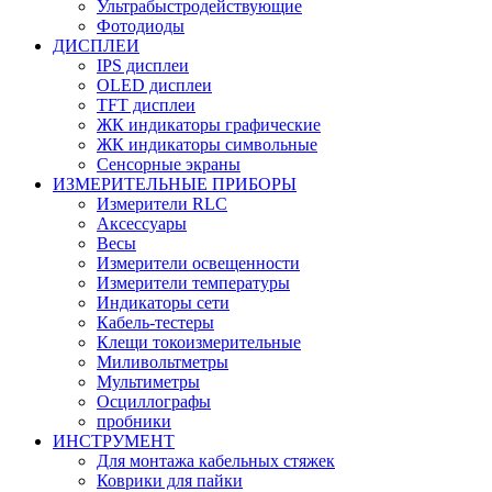
Ультрабыстродействующие
Фотодиоды
ДИСПЛЕИ
IPS дисплеи
OLED дисплеи
TFT дисплеи
ЖК индикаторы графические
ЖК индикаторы символьные
Сенсорные экраны
ИЗМЕРИТЕЛЬНЫЕ ПРИБОРЫ
Измерители RLC
Аксессуары
Весы
Измерители освещенности
Измерители температуры
Индикаторы сети
Кабель-тестеры
Клещи токоизмерительные
Миливольтметры
Мультиметры
Осциллографы
пробники
ИНСТРУМЕНТ
Для монтажа кабельных стяжек
Коврики для пайки