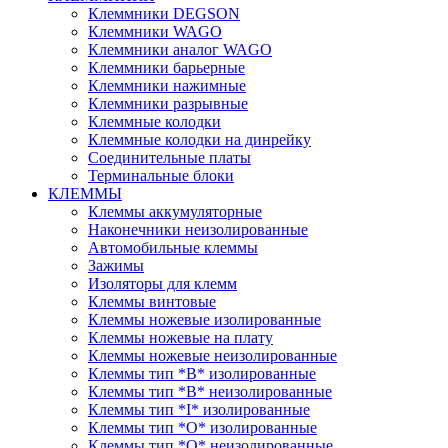
Клеммники DEGSON
Клеммники WAGO
Клеммники аналог WAGO
Клеммники барьерные
Клеммники нажимные
Клеммники разрывные
Клеммные колодки
Клеммные колодки на динрейку
Соединительные платы
Терминальные блоки
КЛЕММЫ
Клеммы аккумуляторные
Наконечники неизолированные
Автомобильные клеммы
Зажимы
Изоляторы для клемм
Клеммы винтовые
Клеммы ножевые изолированные
Клеммы ножевые на плату
Клеммы ножевые неизолированные
Клеммы тип *B* изолированные
Клеммы тип *B* неизолированные
Клеммы тип *I* изолированные
Клеммы тип *O* изолированные
Клеммы тип *O* неизолированные