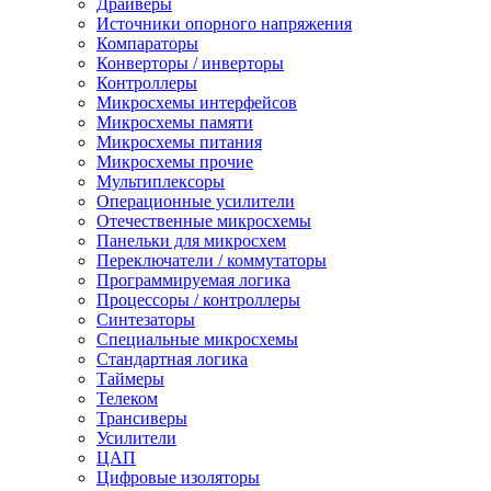
Драйверы
Источники опорного напряжения
Компараторы
Конверторы / инверторы
Контроллеры
Микросхемы интерфейсов
Микросхемы памяти
Микросхемы питания
Микросхемы прочие
Мультиплексоры
Операционные усилители
Отечественные микросхемы
Панельки для микросхем
Переключатели / коммутаторы
Программируемая логика
Процессоры / контроллеры
Синтезаторы
Специальные микросхемы
Стандартная логика
Таймеры
Телеком
Трансиверы
Усилители
ЦАП
Цифровые изоляторы