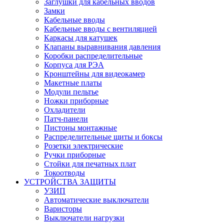
Заглушки для кабельных вводов
Замки
Кабельные вводы
Кабельные вводы с вентиляцией
Каркасы для катушек
Клапаны выравнивания давления
Коробки распределительные
Корпуса для РЭА
Кронштейны для видеокамер
Макетные платы
Модули пельтье
Ножки приборные
Охладители
Патч-панели
Пистоны монтажные
Распределительные щиты и боксы
Розетки электрические
Ручки приборные
Стойки для печатных плат
Токоотводы
УСТРОЙСТВА ЗАЩИТЫ
УЗИП
Автоматические выключатели
Варисторы
Выключатели нагрузки