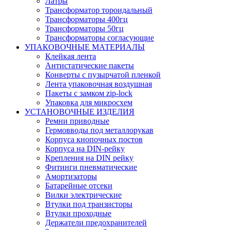
Латры
Трансформатор тороидальный
Трансформаторы 400гц
Трансформаторы 50гц
Трансформаторы согласующие
УПАКОВОЧНЫЕ МАТЕРИАЛЫ
Клейкая лента
Антистатические пакеты
Конверты с пузырчатой пленкой
Лента упаковочная воздушная
Пакеты с замком zip-lock
Упаковка для микросхем
УСТАНОВОЧНЫЕ ИЗДЕЛИЯ
Ремни приводные
Гермовводы под металлорукав
Корпуса кнопочных постов
Корпуса на DIN-рейку
Крепления на DIN рейку
Фитинги пневматические
Амортизаторы
Батарейные отсеки
Вилки электрические
Втулки под транзисторы
Втулки проходные
Держатели предохранителей