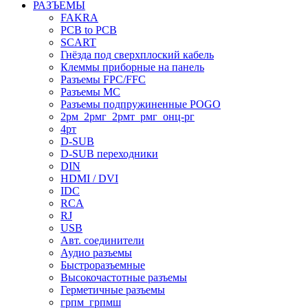
РАЗЪЕМЫ
FAKRA
PCB to PCB
SCART
Гнёзда под сверхплоский кабель
Клеммы приборные на панель
Разъемы FPC/FFC
Разъемы MC
Разъемы подпружиненные POGO
2рм_2рмг_2рмт_рмг_онц-рг
4рт
D-SUB
D-SUB переходники
DIN
HDMI / DVI
IDC
RCA
RJ
USB
Авт. соединители
Аудио разъемы
Быстроразъемные
Высокочастотные разъемы
Герметичные разъемы
грпм_грпмш