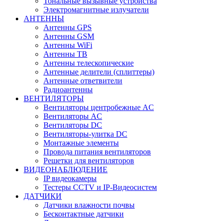
Тональные вызывные устройства
Электромагнитные излучатели
АНТЕННЫ
Антенны GPS
Антенны GSM
Антенны WiFi
Антенны ТВ
Антенны телескопические
Антенные делители (сплиттеры)
Антенные ответвители
Радиоантенны
ВЕНТИЛЯТОРЫ
Вентиляторы центробежные AC
Вентиляторы AC
Вентиляторы DC
Вентиляторы-улитка DC
Монтажные элементы
Провода питания вентиляторов
Решетки для вентиляторов
ВИДЕОНАБЛЮДЕНИЕ
IP видеокамеры
Тестеры CCTV и IP-Видеосистем
ДАТЧИКИ
Датчики влажности почвы
Бесконтактные датчики