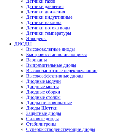
Датчики газов
Датчики давления
Датчики движения
Датчики индуктивные
Датчики наклона
Датчики потока воды
Датчики температуры
Энкодеры
ДИОДЫ
Высоковольтные диоды
Быстровосстанавливающиеся
Варикапы
Выпрямительные диоды
Высокочастотные переключающие
Высокоэффективные диоды
Диодные модули
Диодные мосты
Диодные сборки
Диодные столбы
Диоды низковольтные
Диоды Шоттки
Защитные диоды
Силовые диоды
Стабилитроны
Супербыстродействующие диоды