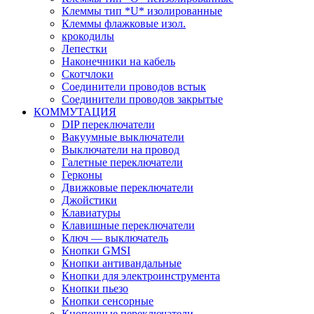
Клеммы тип *U* изолированные
Клеммы флажковые изол.
крокодилы
Лепестки
Наконечники на кабель
Скотчлоки
Соединители проводов встык
Соединители проводов закрытые
КОММУТАЦИЯ
DIP переключатели
Вакуумные выключатели
Выключатели на провод
Галетные переключатели
Герконы
Движковые переключатели
Джойстики
Клавиатуры
Клавишные переключатели
Ключ — выключатель
Кнопки GMSI
Кнопки антивандальные
Кнопки для электроинструмента
Кнопки пьезо
Кнопки сенсорные
Кнопочные переключатели