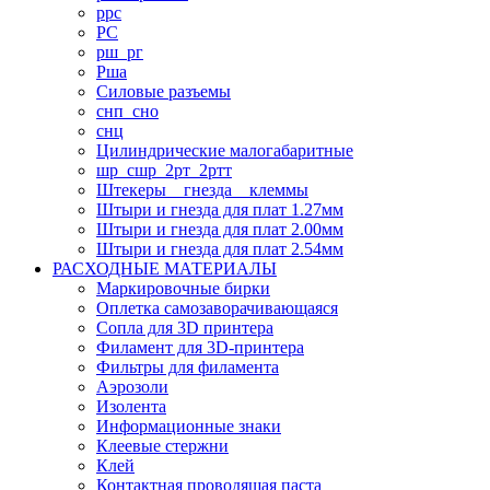
ррс
РС
рш_рг
Рша
Силовые разъемы
снп_сно
снц
Цилиндрические малогабаритные
шр_сшр_2рт_2ртт
Штекеры _ гнезда _ клеммы
Штыри и гнезда для плат 1.27мм
Штыри и гнезда для плат 2.00мм
Штыри и гнезда для плат 2.54мм
РАСХОДНЫЕ МАТЕРИАЛЫ
Маркировочные бирки
Оплетка самозаворачивающаяся
Сопла для 3D принтера
Филамент для 3D-принтера
Фильтры для филамента
Аэрозоли
Изолента
Информационные знаки
Клеевые стержни
Клей
Контактная проводящая паста