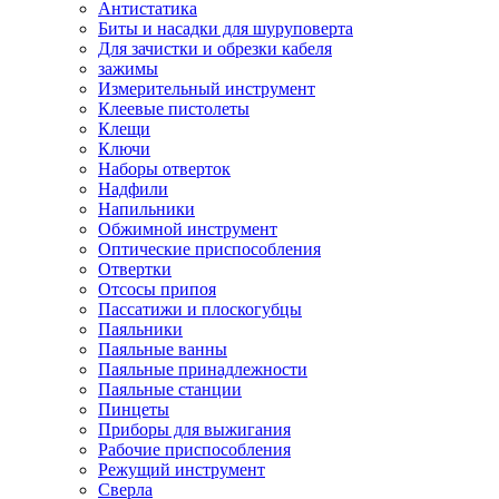
Антистатика
Биты и насадки для шуруповерта
Для зачистки и обрезки кабеля
зажимы
Измерительный инструмент
Клеевые пистолеты
Клещи
Ключи
Наборы отверток
Надфили
Напильники
Обжимной инструмент
Оптические приспособления
Отвертки
Отсосы припоя
Пассатижи и плоскогубцы
Паяльники
Паяльные ванны
Паяльные принадлежности
Паяльные станции
Пинцеты
Приборы для выжигания
Рабочие приспособления
Режущий инструмент
Сверла