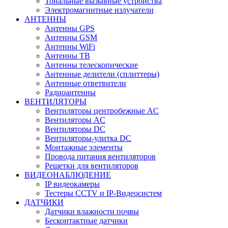
Тональные вызывные устройства
Электромагнитные излучатели
АНТЕННЫ
Антенны GPS
Антенны GSM
Антенны WiFi
Антенны ТВ
Антенны телескопические
Антенные делители (сплиттеры)
Антенные ответвители
Радиоантенны
ВЕНТИЛЯТОРЫ
Вентиляторы центробежные AC
Вентиляторы AC
Вентиляторы DC
Вентиляторы-улитка DC
Монтажные элементы
Провода питания вентиляторов
Решетки для вентиляторов
ВИДЕОНАБЛЮДЕНИЕ
IP видеокамеры
Тестеры CCTV и IP-Видеосистем
ДАТЧИКИ
Датчики влажности почвы
Бесконтактные датчики