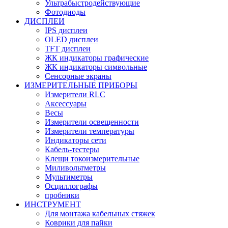
Ультрабыстродействующие
Фотодиоды
ДИСПЛЕИ
IPS дисплеи
OLED дисплеи
TFT дисплеи
ЖК индикаторы графические
ЖК индикаторы символьные
Сенсорные экраны
ИЗМЕРИТЕЛЬНЫЕ ПРИБОРЫ
Измерители RLC
Аксессуары
Весы
Измерители освещенности
Измерители температуры
Индикаторы сети
Кабель-тестеры
Клещи токоизмерительные
Миливольтметры
Мультиметры
Осциллографы
пробники
ИНСТРУМЕНТ
Для монтажа кабельных стяжек
Коврики для пайки