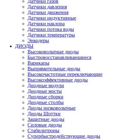
Датчики газов
Датчики давления
Датчики движения
Датчики индуктивные
Датчики наклона
Датчики потока воды
Датчики температуры
Энкодеры
ДИОДЫ
Высоковольтные диоды
Быстровосстанавливающиеся
Варикапы
Выпрямительные диоды
Высокочастотные переключающие
Высокоэффективные диоды
Диодные модули
Диодные мосты
Диодные сборки
Диодные столбы
Диоды низковольтные
Диоды Шоттки
Защитные диоды
Силовые диоды
Стабилитроны
Супербыстродействующие диоды