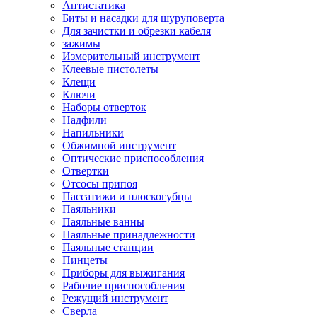
Антистатика
Биты и насадки для шуруповерта
Для зачистки и обрезки кабеля
зажимы
Измерительный инструмент
Клеевые пистолеты
Клещи
Ключи
Наборы отверток
Надфили
Напильники
Обжимной инструмент
Оптические приспособления
Отвертки
Отсосы припоя
Пассатижи и плоскогубцы
Паяльники
Паяльные ванны
Паяльные принадлежности
Паяльные станции
Пинцеты
Приборы для выжигания
Рабочие приспособления
Режущий инструмент
Сверла