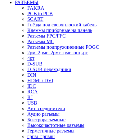
РАЗЪЕМЫ
FAKRA
PCB to PCB
SCART
Гнёзда под сверхплоский кабель
Клеммы приборные на панель
Разъемы FPC/FFC
Разъемы MC
Разъемы подпружиненные POGO
2рм_2рмг_2рмт_рмг_онц-рг
4рт
D-SUB
D-SUB переходники
DIN
HDMI / DVI
IDC
RCA
RJ
USB
Авт. соединители
Аудио разъемы
Быстроразъемные
Высокочастотные разъемы
Герметичные разъемы
грпм_грпмш