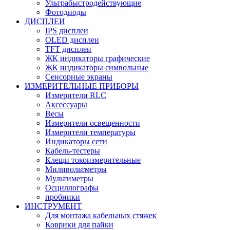
Ультрабыстродействующие
Фотодиоды
ДИСПЛЕИ
IPS дисплеи
OLED дисплеи
TFT дисплеи
ЖК индикаторы графические
ЖК индикаторы символьные
Сенсорные экраны
ИЗМЕРИТЕЛЬНЫЕ ПРИБОРЫ
Измерители RLC
Аксессуары
Весы
Измерители освещенности
Измерители температуры
Индикаторы сети
Кабель-тестеры
Клещи токоизмерительные
Миливольтметры
Мультиметры
Осциллографы
пробники
ИНСТРУМЕНТ
Для монтажа кабельных стяжек
Коврики для пайки