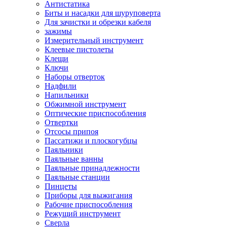
Антистатика
Биты и насадки для шуруповерта
Для зачистки и обрезки кабеля
зажимы
Измерительный инструмент
Клеевые пистолеты
Клещи
Ключи
Наборы отверток
Надфили
Напильники
Обжимной инструмент
Оптические приспособления
Отвертки
Отсосы припоя
Пассатижи и плоскогубцы
Паяльники
Паяльные ванны
Паяльные принадлежности
Паяльные станции
Пинцеты
Приборы для выжигания
Рабочие приспособления
Режущий инструмент
Сверла