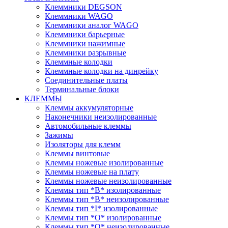
Клеммники DEGSON
Клеммники WAGO
Клеммники аналог WAGO
Клеммники барьерные
Клеммники нажимные
Клеммники разрывные
Клеммные колодки
Клеммные колодки на динрейку
Соединительные платы
Терминальные блоки
КЛЕММЫ
Клеммы аккумуляторные
Наконечники неизолированные
Автомобильные клеммы
Зажимы
Изоляторы для клемм
Клеммы винтовые
Клеммы ножевые изолированные
Клеммы ножевые на плату
Клеммы ножевые неизолированные
Клеммы тип *B* изолированные
Клеммы тип *B* неизолированные
Клеммы тип *I* изолированные
Клеммы тип *O* изолированные
Клеммы тип *O* неизолированные