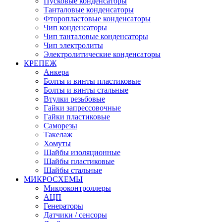
Пусковые конденсаторы
Танталовые конденсаторы
Фторопластовые конденсаторы
Чип конденсаторы
Чип танталовые конденсаторы
Чип электролиты
Электролитические конденсаторы
КРЕПЕЖ
Анкера
Болты и винты пластиковые
Болты и винты стальные
Втулки резьбовые
Гайки запрессовочные
Гайки пластиковые
Саморезы
Такелаж
Хомуты
Шайбы изоляционные
Шайбы пластиковые
Шайбы стальные
МИКРОСХЕМЫ
Микроконтроллеры
АЦП
Генераторы
Датчики / сенсоры