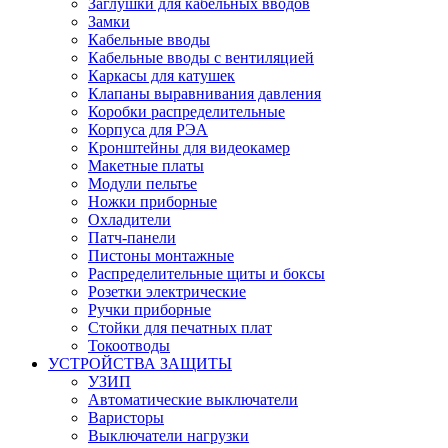
Заглушки для кабельных вводов
Замки
Кабельные вводы
Кабельные вводы с вентиляцией
Каркасы для катушек
Клапаны выравнивания давления
Коробки распределительные
Корпуса для РЭА
Кронштейны для видеокамер
Макетные платы
Модули пельтье
Ножки приборные
Охладители
Патч-панели
Пистоны монтажные
Распределительные щиты и боксы
Розетки электрические
Ручки приборные
Стойки для печатных плат
Токоотводы
УСТРОЙСТВА ЗАЩИТЫ
УЗИП
Автоматические выключатели
Варисторы
Выключатели нагрузки