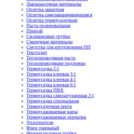
Лакокрасочные материалы
Оплетка защитная
Оплетка самозаварачивающаяся
Оплетка термоусадочная
Паста полировальная
Припой
Силиконовые трубки
Смазочные материалы
Средства для изготовления ПП
Текстолит
Теплопроводящая паста
Теплопроводящие подложки
Термоусадка 2:1
Термоусадка клеевая 3:1
Термоусадка клеевая 4:1
Термоусадка клеевая 6:1
Термоусадка ПВХ
Термоусадка самозатухающая 2:1
Термоусадка специальная
Термоусадочная лента
Термоусаживаемые капы
Термоусаживаемые перчатки
Уплотнители
Флюс паяльный
Фторопластовые трубки