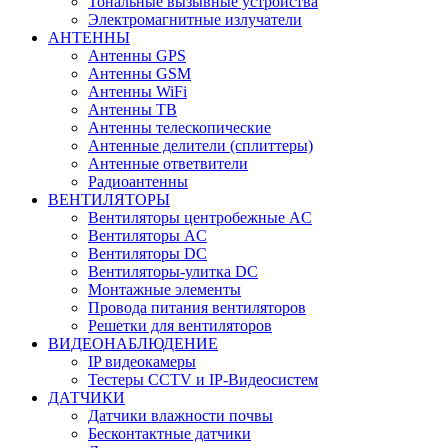
Тональные вызывные устройства
Электромагнитные излучатели
АНТЕННЫ
Антенны GPS
Антенны GSM
Антенны WiFi
Антенны ТВ
Антенны телескопические
Антенные делители (сплиттеры)
Антенные ответвители
Радиоантенны
ВЕНТИЛЯТОРЫ
Вентиляторы центробежные AC
Вентиляторы AC
Вентиляторы DC
Вентиляторы-улитка DC
Монтажные элементы
Провода питания вентиляторов
Решетки для вентиляторов
ВИДЕОНАБЛЮДЕНИЕ
IP видеокамеры
Тестеры CCTV и IP-Видеосистем
ДАТЧИКИ
Датчики влажности почвы
Бесконтактные датчики