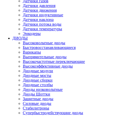
Датчики газов
Датчики давления
Датчики движения
Датчики индуктивные
Датчики наклона
Датчики потока воды
Датчики температуры
Энкодеры
ДИОДЫ
Высоковольтные диоды
Быстровосстанавливающиеся
Варикапы
Выпрямительные диоды
Высокочастотные переключающие
Высокоэффективные диоды
Диодные модули
Диодные мосты
Диодные сборки
Диодные столбы
Диоды низковольтные
Диоды Шоттки
Защитные диоды
Силовые диоды
Стабилитроны
Супербыстродействующие диоды