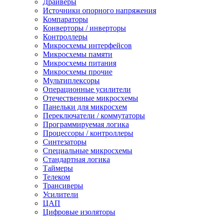
Драйверы
Источники опорного напряжения
Компараторы
Конверторы / инверторы
Контроллеры
Микросхемы интерфейсов
Микросхемы памяти
Микросхемы питания
Микросхемы прочие
Мультиплексоры
Операционные усилители
Отечественные микросхемы
Панельки для микросхем
Переключатели / коммутаторы
Программируемая логика
Процессоры / контроллеры
Синтезаторы
Специальные микросхемы
Стандартная логика
Таймеры
Телеком
Трансиверы
Усилители
ЦАП
Цифровые изоляторы