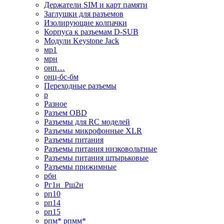
Держатели SIM и карт памяти
Заглушки для разъемов
Изолирующие колпачки
Корпуса к разъемам D-SUB
Модули Keystone Jack
мр1
мрн
онп…
онц-бс-бм
Переходные разъемы
р
Разное
Разъем OBD
Разъемы для RC моделей
Разъемы микрофонные XLR
Разъемы питания
Разъемы питания низковольтные
Разъемы питания штырьковые
Разъемы прижимные
рбн
Рг1н_Рш2н
рп10
рп14
рп15
рпм* рпмм*