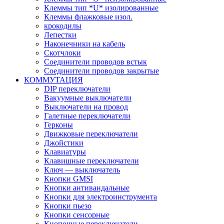
Клеммы тип *U* изолированные
Клеммы флажковые изол.
крокодилы
Лепестки
Наконечники на кабель
Скотчлоки
Соединители проводов встык
Соединители проводов закрытые
КОММУТАЦИЯ
DIP переключатели
Вакуумные выключатели
Выключатели на провод
Галетные переключатели
Герконы
Движковые переключатели
Джойстики
Клавиатуры
Клавишные переключатели
Ключ — выключатель
Кнопки GMSI
Кнопки антивандальные
Кнопки для электроинструмента
Кнопки пьезо
Кнопки сенсорные
Кнопочные переключатели