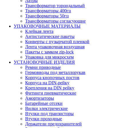
Латры
Трансформатор тороидальный
Трансформаторы 400гц
Трансформаторы 50гц
Трансформаторы согласующие
УПАКОВОЧНЫЕ МАТЕРИАЛЫ
Клейкая лента
Антистатические пакеты
Конверты с пузырчатой пленкой
Лента упаковочная воздушная
Пакеты с замком zip-lock
Упаковка для микросхем
УСТАНОВОЧНЫЕ ИЗДЕЛИЯ
Ремни приводные
Гермовводы под металлорукав
Корпуса кнопочных постов
Корпуса на DIN-рейку
Крепления на DIN рейку
Фитинги пневматические
Амортизаторы
Батарейные отсеки
Вилки электрические
Втулки под транзисторы
Втулки проходные
Держатели предохранителей