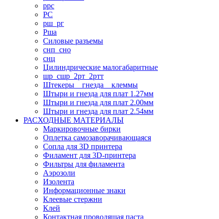
ррс
РС
рш_рг
Рша
Силовые разъемы
снп_сно
снц
Цилиндрические малогабаритные
шр_сшр_2рт_2ртт
Штекеры _ гнезда _ клеммы
Штыри и гнезда для плат 1.27мм
Штыри и гнезда для плат 2.00мм
Штыри и гнезда для плат 2.54мм
РАСХОДНЫЕ МАТЕРИАЛЫ
Маркировочные бирки
Оплетка самозаворачивающаяся
Сопла для 3D принтера
Филамент для 3D-принтера
Фильтры для филамента
Аэрозоли
Изолента
Информационные знаки
Клеевые стержни
Клей
Контактная проводящая паста