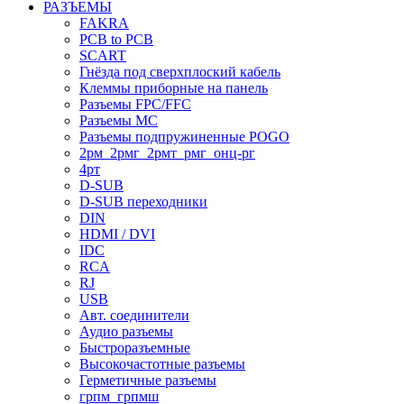
РАЗЪЕМЫ
FAKRA
PCB to PCB
SCART
Гнёзда под сверхплоский кабель
Клеммы приборные на панель
Разъемы FPC/FFC
Разъемы MC
Разъемы подпружиненные POGO
2рм_2рмг_2рмт_рмг_онц-рг
4рт
D-SUB
D-SUB переходники
DIN
HDMI / DVI
IDC
RCA
RJ
USB
Авт. соединители
Аудио разъемы
Быстроразъемные
Высокочастотные разъемы
Герметичные разъемы
грпм_грпмш