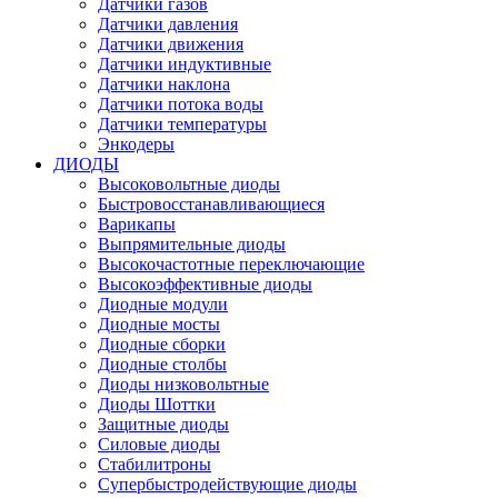
Датчики газов
Датчики давления
Датчики движения
Датчики индуктивные
Датчики наклона
Датчики потока воды
Датчики температуры
Энкодеры
ДИОДЫ
Высоковольтные диоды
Быстровосстанавливающиеся
Варикапы
Выпрямительные диоды
Высокочастотные переключающие
Высокоэффективные диоды
Диодные модули
Диодные мосты
Диодные сборки
Диодные столбы
Диоды низковольтные
Диоды Шоттки
Защитные диоды
Силовые диоды
Стабилитроны
Супербыстродействующие диоды