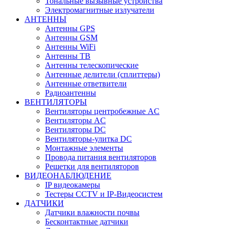
Тональные вызывные устройства
Электромагнитные излучатели
АНТЕННЫ
Антенны GPS
Антенны GSM
Антенны WiFi
Антенны ТВ
Антенны телескопические
Антенные делители (сплиттеры)
Антенные ответвители
Радиоантенны
ВЕНТИЛЯТОРЫ
Вентиляторы центробежные AC
Вентиляторы AC
Вентиляторы DC
Вентиляторы-улитка DC
Монтажные элементы
Провода питания вентиляторов
Решетки для вентиляторов
ВИДЕОНАБЛЮДЕНИЕ
IP видеокамеры
Тестеры CCTV и IP-Видеосистем
ДАТЧИКИ
Датчики влажности почвы
Бесконтактные датчики