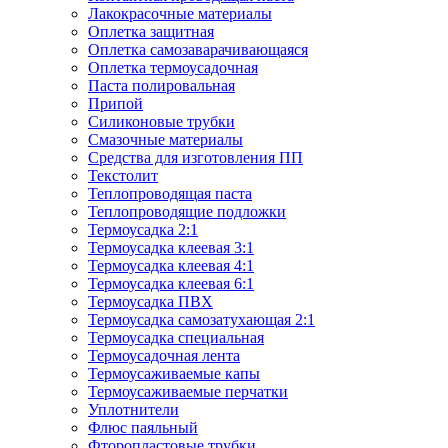
Лакокрасочные материалы
Оплетка защитная
Оплетка самозаварачивающаяся
Оплетка термоусадочная
Паста полировальная
Припой
Силиконовые трубки
Смазочные материалы
Средства для изготовления ПП
Текстолит
Теплопроводящая паста
Теплопроводящие подложки
Термоусадка 2:1
Термоусадка клеевая 3:1
Термоусадка клеевая 4:1
Термоусадка клеевая 6:1
Термоусадка ПВХ
Термоусадка самозатухающая 2:1
Термоусадка специальная
Термоусадочная лента
Термоусаживаемые капы
Термоусаживаемые перчатки
Уплотнители
Флюс паяльный
Фторопластовые трубки