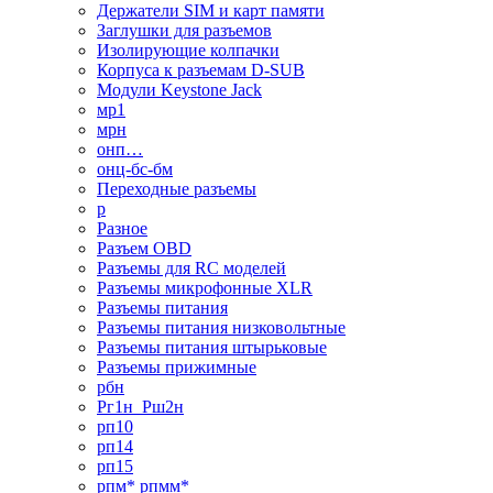
Держатели SIM и карт памяти
Заглушки для разъемов
Изолирующие колпачки
Корпуса к разъемам D-SUB
Модули Keystone Jack
мр1
мрн
онп…
онц-бс-бм
Переходные разъемы
р
Разное
Разъем OBD
Разъемы для RC моделей
Разъемы микрофонные XLR
Разъемы питания
Разъемы питания низковольтные
Разъемы питания штырьковые
Разъемы прижимные
рбн
Рг1н_Рш2н
рп10
рп14
рп15
рпм* рпмм*