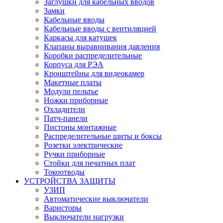
Заглушки для кабельных вводов
Замки
Кабельные вводы
Кабельные вводы с вентиляцией
Каркасы для катушек
Клапаны выравнивания давления
Коробки распределительные
Корпуса для РЭА
Кронштейны для видеокамер
Макетные платы
Модули пельтье
Ножки приборные
Охладители
Патч-панели
Пистоны монтажные
Распределительные щиты и боксы
Розетки электрические
Ручки приборные
Стойки для печатных плат
Токоотводы
УСТРОЙСТВА ЗАЩИТЫ
УЗИП
Автоматические выключатели
Варисторы
Выключатели нагрузки