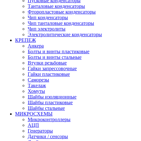
Пусковые конденсаторы
Танталовые конденсаторы
Фторопластовые конденсаторы
Чип конденсаторы
Чип танталовые конденсаторы
Чип электролиты
Электролитические конденсаторы
КРЕПЕЖ
Анкера
Болты и винты пластиковые
Болты и винты стальные
Втулки резьбовые
Гайки запрессовочные
Гайки пластиковые
Саморезы
Такелаж
Хомуты
Шайбы изоляционные
Шайбы пластиковые
Шайбы стальные
МИКРОСХЕМЫ
Микроконтроллеры
АЦП
Генераторы
Датчики / сенсоры