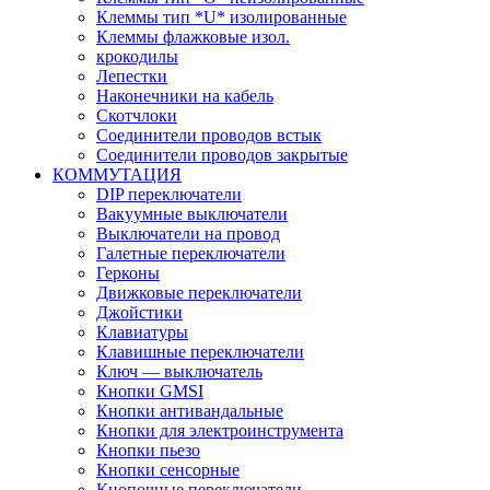
Клеммы тип *U* изолированные
Клеммы флажковые изол.
крокодилы
Лепестки
Наконечники на кабель
Скотчлоки
Соединители проводов встык
Соединители проводов закрытые
КОММУТАЦИЯ
DIP переключатели
Вакуумные выключатели
Выключатели на провод
Галетные переключатели
Герконы
Движковые переключатели
Джойстики
Клавиатуры
Клавишные переключатели
Ключ — выключатель
Кнопки GMSI
Кнопки антивандальные
Кнопки для электроинструмента
Кнопки пьезо
Кнопки сенсорные
Кнопочные переключатели