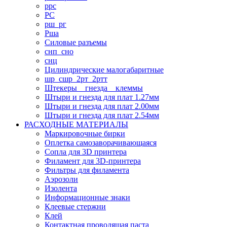
ррс
РС
рш_рг
Рша
Силовые разъемы
снп_сно
снц
Цилиндрические малогабаритные
шр_сшр_2рт_2ртт
Штекеры _ гнезда _ клеммы
Штыри и гнезда для плат 1.27мм
Штыри и гнезда для плат 2.00мм
Штыри и гнезда для плат 2.54мм
РАСХОДНЫЕ МАТЕРИАЛЫ
Маркировочные бирки
Оплетка самозаворачивающаяся
Сопла для 3D принтера
Филамент для 3D-принтера
Фильтры для филамента
Аэрозоли
Изолента
Информационные знаки
Клеевые стержни
Клей
Контактная проводящая паста