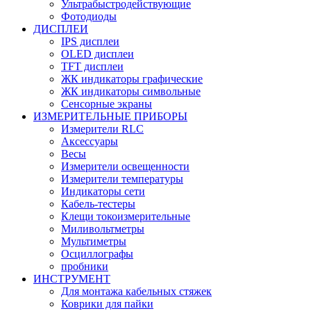
Ультрабыстродействующие
Фотодиоды
ДИСПЛЕИ
IPS дисплеи
OLED дисплеи
TFT дисплеи
ЖК индикаторы графические
ЖК индикаторы символьные
Сенсорные экраны
ИЗМЕРИТЕЛЬНЫЕ ПРИБОРЫ
Измерители RLC
Аксессуары
Весы
Измерители освещенности
Измерители температуры
Индикаторы сети
Кабель-тестеры
Клещи токоизмерительные
Миливольтметры
Мультиметры
Осциллографы
пробники
ИНСТРУМЕНТ
Для монтажа кабельных стяжек
Коврики для пайки