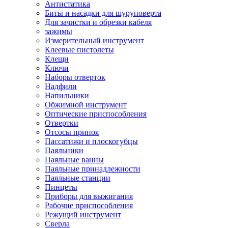
Антистатика
Биты и насадки для шуруповерта
Для зачистки и обрезки кабеля
зажимы
Измерительный инструмент
Клеевые пистолеты
Клещи
Ключи
Наборы отверток
Надфили
Напильники
Обжимной инструмент
Оптические приспособления
Отвертки
Отсосы припоя
Пассатижи и плоскогубцы
Паяльники
Паяльные ванны
Паяльные принадлежности
Паяльные станции
Пинцеты
Приборы для выжигания
Рабочие приспособления
Режущий инструмент
Сверла