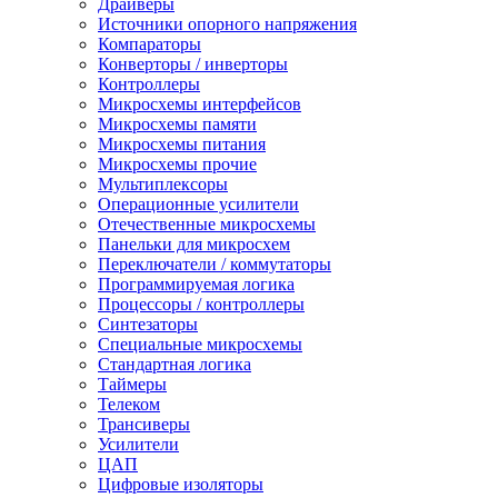
Драйверы
Источники опорного напряжения
Компараторы
Конверторы / инверторы
Контроллеры
Микросхемы интерфейсов
Микросхемы памяти
Микросхемы питания
Микросхемы прочие
Мультиплексоры
Операционные усилители
Отечественные микросхемы
Панельки для микросхем
Переключатели / коммутаторы
Программируемая логика
Процессоры / контроллеры
Синтезаторы
Специальные микросхемы
Стандартная логика
Таймеры
Телеком
Трансиверы
Усилители
ЦАП
Цифровые изоляторы