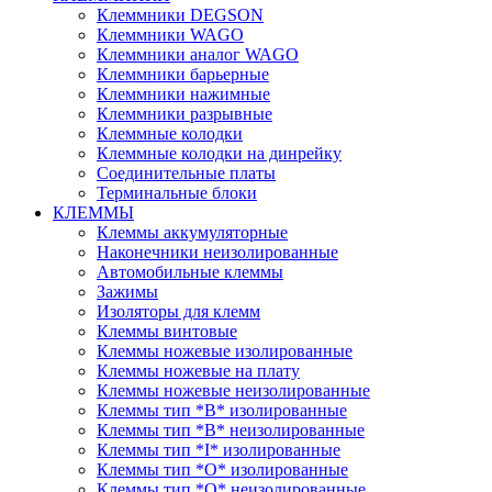
Клеммники DEGSON
Клеммники WAGO
Клеммники аналог WAGO
Клеммники барьерные
Клеммники нажимные
Клеммники разрывные
Клеммные колодки
Клеммные колодки на динрейку
Соединительные платы
Терминальные блоки
КЛЕММЫ
Клеммы аккумуляторные
Наконечники неизолированные
Автомобильные клеммы
Зажимы
Изоляторы для клемм
Клеммы винтовые
Клеммы ножевые изолированные
Клеммы ножевые на плату
Клеммы ножевые неизолированные
Клеммы тип *B* изолированные
Клеммы тип *B* неизолированные
Клеммы тип *I* изолированные
Клеммы тип *O* изолированные
Клеммы тип *O* неизолированные