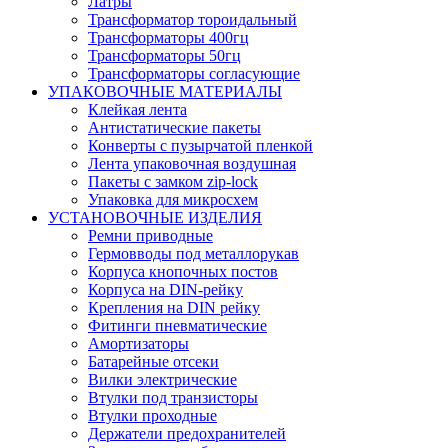
Латры
Трансформатор тороидальный
Трансформаторы 400гц
Трансформаторы 50гц
Трансформаторы согласующие
УПАКОВОЧНЫЕ МАТЕРИАЛЫ
Клейкая лента
Антистатические пакеты
Конверты с пузырчатой пленкой
Лента упаковочная воздушная
Пакеты с замком zip-lock
Упаковка для микросхем
УСТАНОВОЧНЫЕ ИЗДЕЛИЯ
Ремни приводные
Гермовводы под металлорукав
Корпуса кнопочных постов
Корпуса на DIN-рейку
Крепления на DIN рейку
Фитинги пневматические
Амортизаторы
Батарейные отсеки
Вилки электрические
Втулки под транзисторы
Втулки проходные
Держатели предохранителей