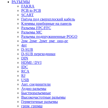
РАЗЪЕМЫ
FAKRA
PCB to PCB
SCART
Гнёзда под сверхплоский кабель
Клеммы приборные на панель
Разъемы FPC/FFC
Разъемы MC
Разъемы подпружиненные POGO
2рм_2рмг_2рмт_рмг_онц-рг
4рт
D-SUB
D-SUB переходники
DIN
HDMI / DVI
IDC
RCA
RJ
USB
Авт. соединители
Аудио разъемы
Быстроразъемные
Высокочастотные разъемы
Герметичные разъемы
грпм_грпмш