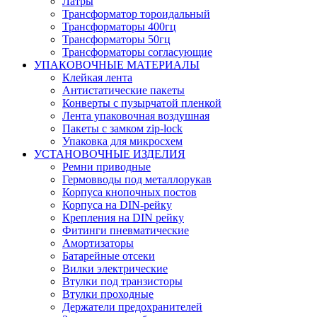
Латры
Трансформатор тороидальный
Трансформаторы 400гц
Трансформаторы 50гц
Трансформаторы согласующие
УПАКОВОЧНЫЕ МАТЕРИАЛЫ
Клейкая лента
Антистатические пакеты
Конверты с пузырчатой пленкой
Лента упаковочная воздушная
Пакеты с замком zip-lock
Упаковка для микросхем
УСТАНОВОЧНЫЕ ИЗДЕЛИЯ
Ремни приводные
Гермовводы под металлорукав
Корпуса кнопочных постов
Корпуса на DIN-рейку
Крепления на DIN рейку
Фитинги пневматические
Амортизаторы
Батарейные отсеки
Вилки электрические
Втулки под транзисторы
Втулки проходные
Держатели предохранителей