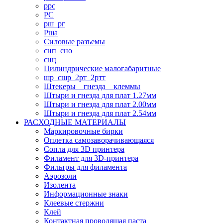
ррс
РС
рш_рг
Рша
Силовые разъемы
снп_сно
снц
Цилиндрические малогабаритные
шр_сшр_2рт_2ртт
Штекеры _ гнезда _ клеммы
Штыри и гнезда для плат 1.27мм
Штыри и гнезда для плат 2.00мм
Штыри и гнезда для плат 2.54мм
РАСХОДНЫЕ МАТЕРИАЛЫ
Маркировочные бирки
Оплетка самозаворачивающаяся
Сопла для 3D принтера
Филамент для 3D-принтера
Фильтры для филамента
Аэрозоли
Изолента
Информационные знаки
Клеевые стержни
Клей
Контактная проводящая паста