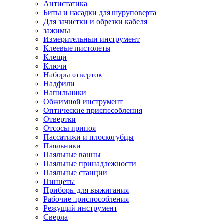
Антистатика
Биты и насадки для шуруповерта
Для зачистки и обрезки кабеля
зажимы
Измерительный инструмент
Клеевые пистолеты
Клещи
Ключи
Наборы отверток
Надфили
Напильники
Обжимной инструмент
Оптические приспособления
Отвертки
Отсосы припоя
Пассатижи и плоскогубцы
Паяльники
Паяльные ванны
Паяльные принадлежности
Паяльные станции
Пинцеты
Приборы для выжигания
Рабочие приспособления
Режущий инструмент
Сверла