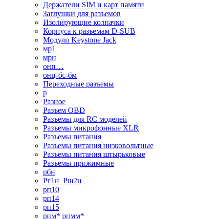
Держатели SIM и карт памяти
Заглушки для разъемов
Изолирующие колпачки
Корпуса к разъемам D-SUB
Модули Keystone Jack
мр1
мрн
онп…
онц-бс-бм
Переходные разъемы
р
Разное
Разъем OBD
Разъемы для RC моделей
Разъемы микрофонные XLR
Разъемы питания
Разъемы питания низковольтные
Разъемы питания штырьковые
Разъемы прижимные
рбн
Рг1н_Рш2н
рп10
рп14
рп15
рпм* рпмм*