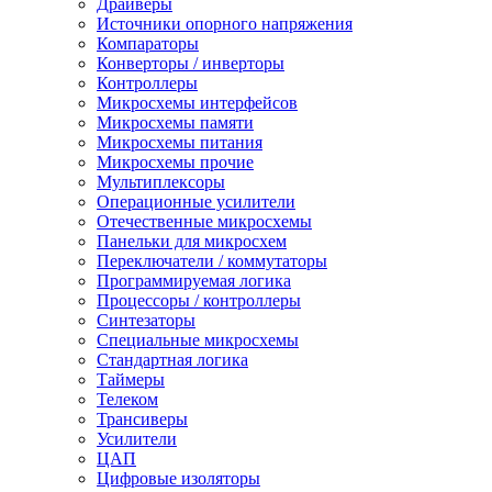
Драйверы
Источники опорного напряжения
Компараторы
Конверторы / инверторы
Контроллеры
Микросхемы интерфейсов
Микросхемы памяти
Микросхемы питания
Микросхемы прочие
Мультиплексоры
Операционные усилители
Отечественные микросхемы
Панельки для микросхем
Переключатели / коммутаторы
Программируемая логика
Процессоры / контроллеры
Синтезаторы
Специальные микросхемы
Стандартная логика
Таймеры
Телеком
Трансиверы
Усилители
ЦАП
Цифровые изоляторы