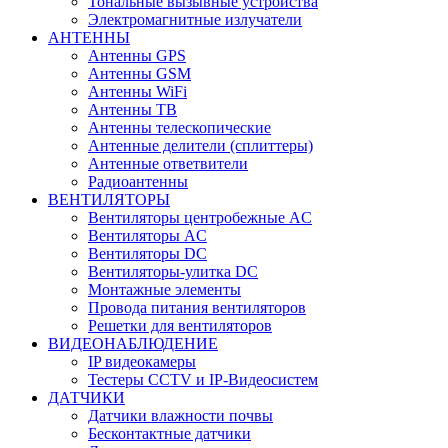
Тональные вызывные устройства
Электромагнитные излучатели
АНТЕННЫ
Антенны GPS
Антенны GSM
Антенны WiFi
Антенны ТВ
Антенны телескопические
Антенные делители (сплиттеры)
Антенные ответвители
Радиоантенны
ВЕНТИЛЯТОРЫ
Вентиляторы центробежные AC
Вентиляторы AC
Вентиляторы DC
Вентиляторы-улитка DC
Монтажные элементы
Провода питания вентиляторов
Решетки для вентиляторов
ВИДЕОНАБЛЮДЕНИЕ
IP видеокамеры
Тестеры CCTV и IP-Видеосистем
ДАТЧИКИ
Датчики влажности почвы
Бесконтактные датчики