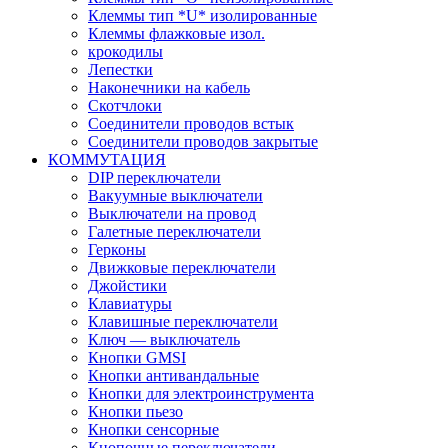
Клеммы тип *U* изолированные
Клеммы флажковые изол.
крокодилы
Лепестки
Наконечники на кабель
Скотчлоки
Соединители проводов встык
Соединители проводов закрытые
КОММУТАЦИЯ
DIP переключатели
Вакуумные выключатели
Выключатели на провод
Галетные переключатели
Герконы
Движковые переключатели
Джойстики
Клавиатуры
Клавишные переключатели
Ключ — выключатель
Кнопки GMSI
Кнопки антивандальные
Кнопки для электроинструмента
Кнопки пьезо
Кнопки сенсорные
Кнопочные переключатели