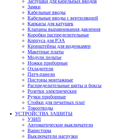
Заглушки для кабельных вводов
Замки
Кабельные вводы
Кабельные вводы с вентиляцией
Каркасы для катушек
Клапаны выравнивания давления
Коробки распределительные
Корпуса для РЭА
Кронштейны для видеокамер
Макетные платы
Модули пельтье
Ножки приборные
Охладители
Патч-панели
Пистоны монтажные
Распределительные щиты и боксы
Розетки электрические
Ручки приборные
Стойки для печатных плат
Токоотводы
УСТРОЙСТВА ЗАЩИТЫ
УЗИП
Автоматические выключатели
Варисторы
Выключатели нагрузки