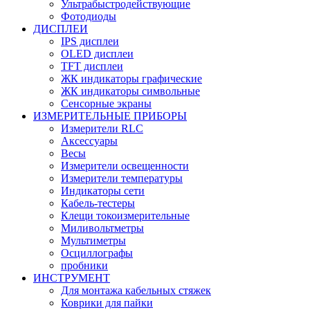
Ультрабыстродействующие
Фотодиоды
ДИСПЛЕИ
IPS дисплеи
OLED дисплеи
TFT дисплеи
ЖК индикаторы графические
ЖК индикаторы символьные
Сенсорные экраны
ИЗМЕРИТЕЛЬНЫЕ ПРИБОРЫ
Измерители RLC
Аксессуары
Весы
Измерители освещенности
Измерители температуры
Индикаторы сети
Кабель-тестеры
Клещи токоизмерительные
Миливольтметры
Мультиметры
Осциллографы
пробники
ИНСТРУМЕНТ
Для монтажа кабельных стяжек
Коврики для пайки