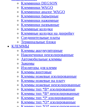
Клеммники DEGSON
Клеммники WAGO
Клеммники аналог WAGO
Клеммники барьерные
Клеммники нажимные
Клеммники разрывные
Клеммные колодки
Клеммные колодки на динрейку
Соединительные платы
Терминальные блоки
КЛЕММЫ
Клеммы аккумуляторные
Наконечники неизолированные
Автомобильные клеммы
Зажимы
Изоляторы для клемм
Клеммы винтовые
Клеммы ножевые изолированные
Клеммы ножевые на плату
Клеммы ножевые неизолированные
Клеммы тип *B* изолированные
Клеммы тип *B* неизолированные
Клеммы тип *I* изолированные
Клеммы тип *O* изолированные
Клеммы тип *O* неизолированные