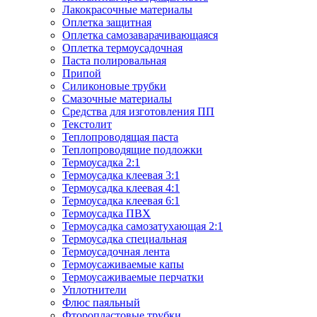
Лакокрасочные материалы
Оплетка защитная
Оплетка самозаварачивающаяся
Оплетка термоусадочная
Паста полировальная
Припой
Силиконовые трубки
Смазочные материалы
Средства для изготовления ПП
Текстолит
Теплопроводящая паста
Теплопроводящие подложки
Термоусадка 2:1
Термоусадка клеевая 3:1
Термоусадка клеевая 4:1
Термоусадка клеевая 6:1
Термоусадка ПВХ
Термоусадка самозатухающая 2:1
Термоусадка специальная
Термоусадочная лента
Термоусаживаемые капы
Термоусаживаемые перчатки
Уплотнители
Флюс паяльный
Фторопластовые трубки