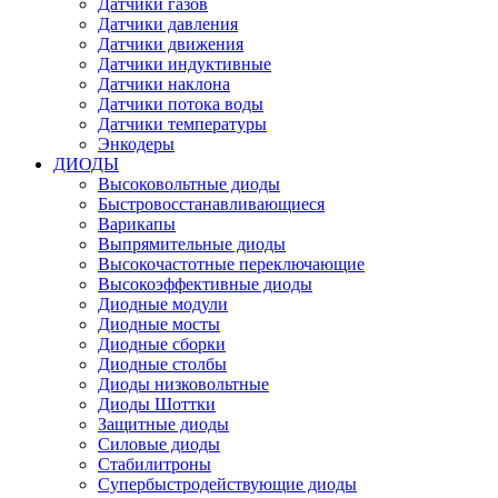
Датчики газов
Датчики давления
Датчики движения
Датчики индуктивные
Датчики наклона
Датчики потока воды
Датчики температуры
Энкодеры
ДИОДЫ
Высоковольтные диоды
Быстровосстанавливающиеся
Варикапы
Выпрямительные диоды
Высокочастотные переключающие
Высокоэффективные диоды
Диодные модули
Диодные мосты
Диодные сборки
Диодные столбы
Диоды низковольтные
Диоды Шоттки
Защитные диоды
Силовые диоды
Стабилитроны
Супербыстродействующие диоды