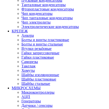
Пусковые конденсаторы
Танталовые конденсаторы
Фторопластовые конденсаторы
Чип конденсаторы
Чип танталовые конденсаторы
Чип электролиты
Электролитические конденсаторы
КРЕПЕЖ
Анкера
Болты и винты пластиковые
Болты и винты стальные
Втулки резьбовые
Гайки запрессовочные
Гайки пластиковые
Саморезы
Такелаж
Хомуты
Шайбы изоляционные
Шайбы пластиковые
Шайбы стальные
МИКРОСХЕМЫ
Микроконтроллеры
АЦП
Генераторы
Датчики / сенсоры