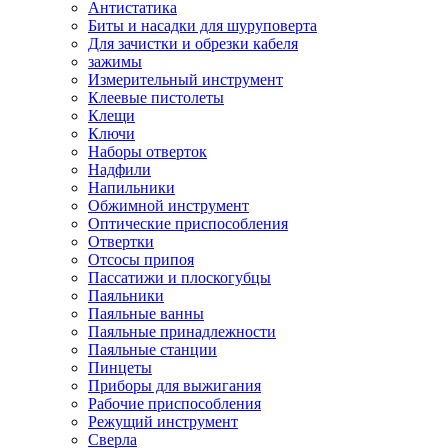
Антистатика
Биты и насадки для шуруповерта
Для зачистки и обрезки кабеля
зажимы
Измерительный инструмент
Клеевые пистолеты
Клещи
Ключи
Наборы отверток
Надфили
Напильники
Обжимной инструмент
Оптические приспособления
Отвертки
Отсосы припоя
Пассатижи и плоскогубцы
Паяльники
Паяльные ванны
Паяльные принадлежности
Паяльные станции
Пинцеты
Приборы для выжигания
Рабочие приспособления
Режущий инструмент
Сверла