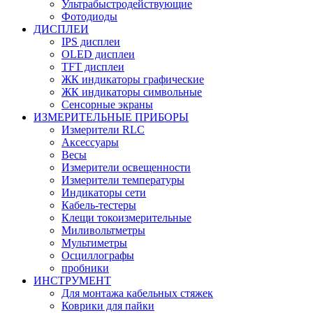
Ультрабыстродействующие
Фотодиоды
ДИСПЛЕИ
IPS дисплеи
OLED дисплеи
TFT дисплеи
ЖК индикаторы графические
ЖК индикаторы символьные
Сенсорные экраны
ИЗМЕРИТЕЛЬНЫЕ ПРИБОРЫ
Измерители RLC
Аксессуары
Весы
Измерители освещенности
Измерители температуры
Индикаторы сети
Кабель-тестеры
Клещи токоизмерительные
Миливольтметры
Мультиметры
Осциллографы
пробники
ИНСТРУМЕНТ
Для монтажа кабельных стяжек
Коврики для пайки