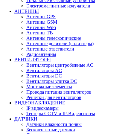
Тональные вызывные устройства
Электромагнитные излучатели
АНТЕННЫ
Антенны GPS
Антенны GSM
Антенны WiFi
Антенны ТВ
Антенны телескопические
Антенные делители (сплиттеры)
Антенные ответвители
Радиоантенны
ВЕНТИЛЯТОРЫ
Вентиляторы центробежные AC
Вентиляторы AC
Вентиляторы DC
Вентиляторы-улитка DC
Монтажные элементы
Провода питания вентиляторов
Решетки для вентиляторов
ВИДЕОНАБЛЮДЕНИЕ
IP видеокамеры
Тестеры CCTV и IP-Видеосистем
ДАТЧИКИ
Датчики влажности почвы
Бесконтактные датчики