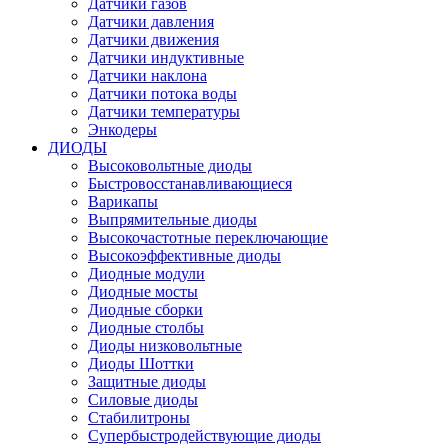
Датчики газов
Датчики давления
Датчики движения
Датчики индуктивные
Датчики наклона
Датчики потока воды
Датчики температуры
Энкодеры
ДИОДЫ
Высоковольтные диоды
Быстровосстанавливающиеся
Варикапы
Выпрямительные диоды
Высокочастотные переключающие
Высокоэффективные диоды
Диодные модули
Диодные мосты
Диодные сборки
Диодные столбы
Диоды низковольтные
Диоды Шоттки
Защитные диоды
Силовые диоды
Стабилитроны
Супербыстродействующие диоды