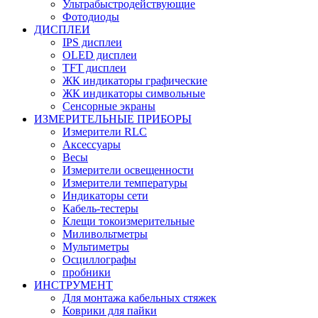
Ультрабыстродействующие
Фотодиоды
ДИСПЛЕИ
IPS дисплеи
OLED дисплеи
TFT дисплеи
ЖК индикаторы графические
ЖК индикаторы символьные
Сенсорные экраны
ИЗМЕРИТЕЛЬНЫЕ ПРИБОРЫ
Измерители RLC
Аксессуары
Весы
Измерители освещенности
Измерители температуры
Индикаторы сети
Кабель-тестеры
Клещи токоизмерительные
Миливольтметры
Мультиметры
Осциллографы
пробники
ИНСТРУМЕНТ
Для монтажа кабельных стяжек
Коврики для пайки