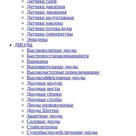
Датчики газов
Датчики давления
Датчики движения
Датчики индуктивные
Датчики наклона
Датчики потока воды
Датчики температуры
Энкодеры
ДИОДЫ
Высоковольтные диоды
Быстровосстанавливающиеся
Варикапы
Выпрямительные диоды
Высокочастотные переключающие
Высокоэффективные диоды
Диодные модули
Диодные мосты
Диодные сборки
Диодные столбы
Диоды низковольтные
Диоды Шоттки
Защитные диоды
Силовые диоды
Стабилитроны
Супербыстродействующие диоды