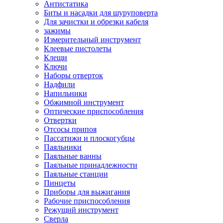
Антистатика
Биты и насадки для шуруповерта
Для зачистки и обрезки кабеля
зажимы
Измерительный инструмент
Клеевые пистолеты
Клещи
Ключи
Наборы отверток
Надфили
Напильники
Обжимной инструмент
Оптические приспособления
Отвертки
Отсосы припоя
Пассатижи и плоскогубцы
Паяльники
Паяльные ванны
Паяльные принадлежности
Паяльные станции
Пинцеты
Приборы для выжигания
Рабочие приспособления
Режущий инструмент
Сверла