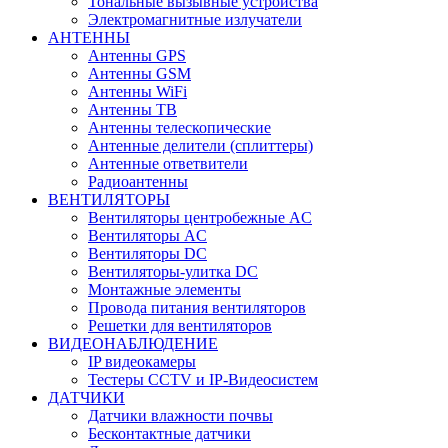
Тональные вызывные устройства
Электромагнитные излучатели
АНТЕННЫ
Антенны GPS
Антенны GSM
Антенны WiFi
Антенны ТВ
Антенны телескопические
Антенные делители (сплиттеры)
Антенные ответвители
Радиоантенны
ВЕНТИЛЯТОРЫ
Вентиляторы центробежные AC
Вентиляторы AC
Вентиляторы DC
Вентиляторы-улитка DC
Монтажные элементы
Провода питания вентиляторов
Решетки для вентиляторов
ВИДЕОНАБЛЮДЕНИЕ
IP видеокамеры
Тестеры CCTV и IP-Видеосистем
ДАТЧИКИ
Датчики влажности почвы
Бесконтактные датчики