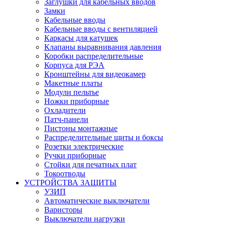
Заглушки для кабельных вводов
Замки
Кабельные вводы
Кабельные вводы с вентиляцией
Каркасы для катушек
Клапаны выравнивания давления
Коробки распределительные
Корпуса для РЭА
Кронштейны для видеокамер
Макетные платы
Модули пельтье
Ножки приборные
Охладители
Патч-панели
Пистоны монтажные
Распределительные щиты и боксы
Розетки электрические
Ручки приборные
Стойки для печатных плат
Токоотводы
УСТРОЙСТВА ЗАЩИТЫ
УЗИП
Автоматические выключатели
Варисторы
Выключатели нагрузки