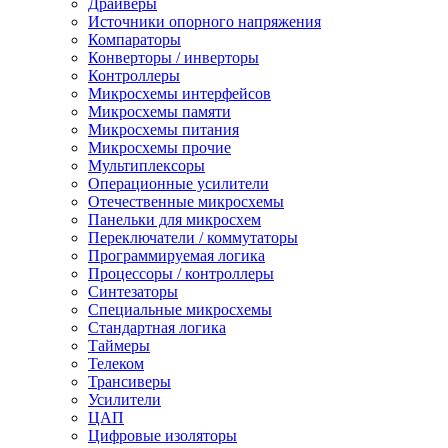
Драйверы
Источники опорного напряжения
Компараторы
Конверторы / инверторы
Контроллеры
Микросхемы интерфейсов
Микросхемы памяти
Микросхемы питания
Микросхемы прочие
Мультиплексоры
Операционные усилители
Отечественные микросхемы
Панельки для микросхем
Переключатели / коммутаторы
Программируемая логика
Процессоры / контроллеры
Синтезаторы
Специальные микросхемы
Стандартная логика
Таймеры
Телеком
Трансиверы
Усилители
ЦАП
Цифровые изоляторы