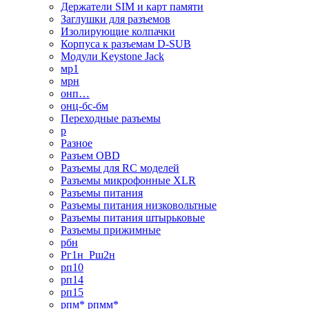
Держатели SIM и карт памяти
Заглушки для разъемов
Изолирующие колпачки
Корпуса к разъемам D-SUB
Модули Keystone Jack
мр1
мрн
онп…
онц-бс-бм
Переходные разъемы
р
Разное
Разъем OBD
Разъемы для RC моделей
Разъемы микрофонные XLR
Разъемы питания
Разъемы питания низковольтные
Разъемы питания штырьковые
Разъемы прижимные
рбн
Рг1н_Рш2н
рп10
рп14
рп15
рпм* рпмм*