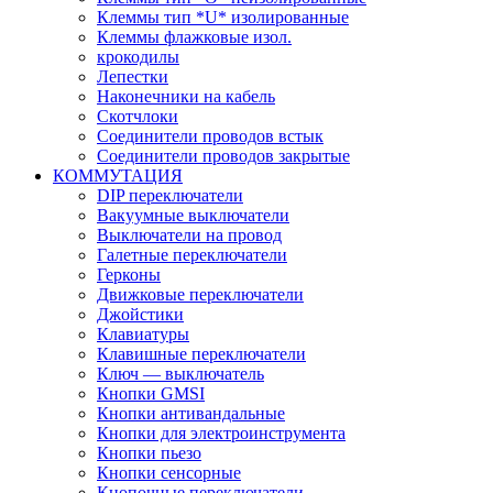
Клеммы тип *U* изолированные
Клеммы флажковые изол.
крокодилы
Лепестки
Наконечники на кабель
Скотчлоки
Соединители проводов встык
Соединители проводов закрытые
КОММУТАЦИЯ
DIP переключатели
Вакуумные выключатели
Выключатели на провод
Галетные переключатели
Герконы
Движковые переключатели
Джойстики
Клавиатуры
Клавишные переключатели
Ключ — выключатель
Кнопки GMSI
Кнопки антивандальные
Кнопки для электроинструмента
Кнопки пьезо
Кнопки сенсорные
Кнопочные переключатели