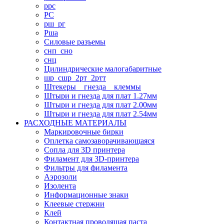
ррс
РС
рш_рг
Рша
Силовые разъемы
снп_сно
снц
Цилиндрические малогабаритные
шр_сшр_2рт_2ртт
Штекеры _ гнезда _ клеммы
Штыри и гнезда для плат 1.27мм
Штыри и гнезда для плат 2.00мм
Штыри и гнезда для плат 2.54мм
РАСХОДНЫЕ МАТЕРИАЛЫ
Маркировочные бирки
Оплетка самозаворачивающаяся
Сопла для 3D принтера
Филамент для 3D-принтера
Фильтры для филамента
Аэрозоли
Изолента
Информационные знаки
Клеевые стержни
Клей
Контактная проводящая паста