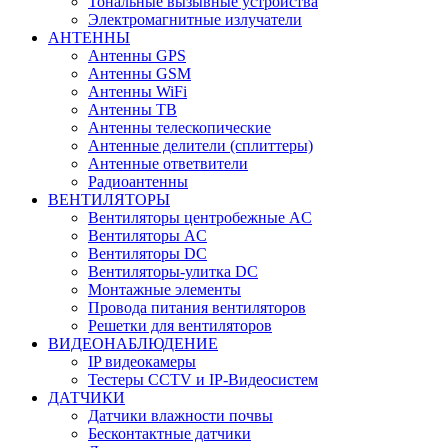
Тональные вызывные устройства
Электромагнитные излучатели
АНТЕННЫ
Антенны GPS
Антенны GSM
Антенны WiFi
Антенны ТВ
Антенны телескопические
Антенные делители (сплиттеры)
Антенные ответвители
Радиоантенны
ВЕНТИЛЯТОРЫ
Вентиляторы центробежные AC
Вентиляторы AC
Вентиляторы DC
Вентиляторы-улитка DC
Монтажные элементы
Провода питания вентиляторов
Решетки для вентиляторов
ВИДЕОНАБЛЮДЕНИЕ
IP видеокамеры
Тестеры CCTV и IP-Видеосистем
ДАТЧИКИ
Датчики влажности почвы
Бесконтактные датчики