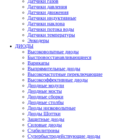
Датчики газов
Датчики давления
Датчики движения
Датчики индуктивные
Датчики наклона
Датчики потока воды
Датчики температуры
Энкодеры
ДИОДЫ
Высоковольтные диоды
Быстровосстанавливающиеся
Варикапы
Выпрямительные диоды
Высокочастотные переключающие
Высокоэффективные диоды
Диодные модули
Диодные мосты
Диодные сборки
Диодные столбы
Диоды низковольтные
Диоды Шоттки
Защитные диоды
Силовые диоды
Стабилитроны
Супербыстродействующие диоды