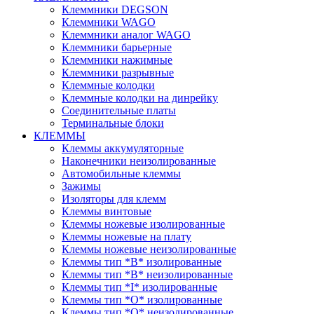
Клеммники DEGSON
Клеммники WAGO
Клеммники аналог WAGO
Клеммники барьерные
Клеммники нажимные
Клеммники разрывные
Клеммные колодки
Клеммные колодки на динрейку
Соединительные платы
Терминальные блоки
КЛЕММЫ
Клеммы аккумуляторные
Наконечники неизолированные
Автомобильные клеммы
Зажимы
Изоляторы для клемм
Клеммы винтовые
Клеммы ножевые изолированные
Клеммы ножевые на плату
Клеммы ножевые неизолированные
Клеммы тип *B* изолированные
Клеммы тип *B* неизолированные
Клеммы тип *I* изолированные
Клеммы тип *O* изолированные
Клеммы тип *O* неизолированные