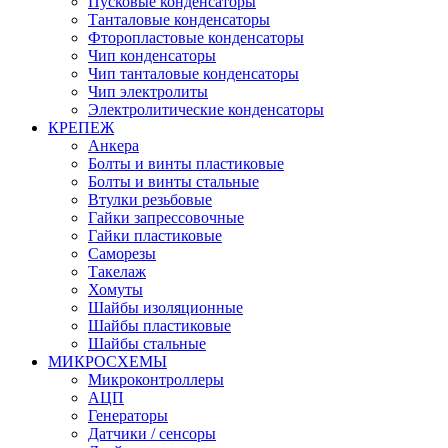
Пусковые конденсаторы
Танталовые конденсаторы
Фторопластовые конденсаторы
Чип конденсаторы
Чип танталовые конденсаторы
Чип электролиты
Электролитические конденсаторы
КРЕПЕЖ
Анкера
Болты и винты пластиковые
Болты и винты стальные
Втулки резьбовые
Гайки запрессовочные
Гайки пластиковые
Саморезы
Такелаж
Хомуты
Шайбы изоляционные
Шайбы пластиковые
Шайбы стальные
МИКРОСХЕМЫ
Микроконтроллеры
АЦП
Генераторы
Датчики / сенсоры