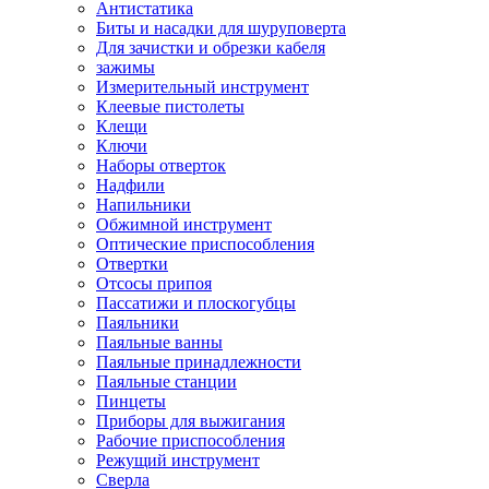
Антистатика
Биты и насадки для шуруповерта
Для зачистки и обрезки кабеля
зажимы
Измерительный инструмент
Клеевые пистолеты
Клещи
Ключи
Наборы отверток
Надфили
Напильники
Обжимной инструмент
Оптические приспособления
Отвертки
Отсосы припоя
Пассатижи и плоскогубцы
Паяльники
Паяльные ванны
Паяльные принадлежности
Паяльные станции
Пинцеты
Приборы для выжигания
Рабочие приспособления
Режущий инструмент
Сверла