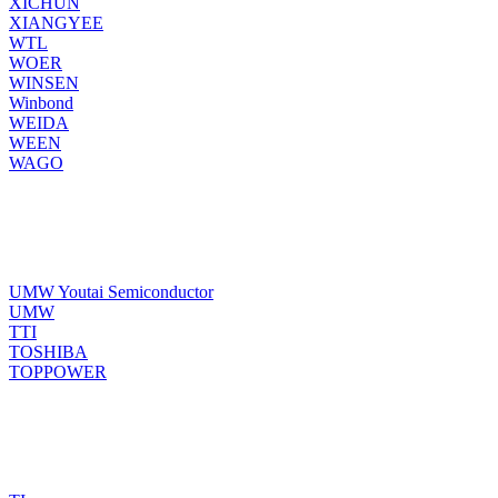
XICHUN
XIANGYEE
WTL
WOER
WINSEN
Winbond
WEIDA
WEEN
WAGO
UMW Youtai Semiconductor
UMW
TTI
TOSHIBA
TOPPOWER