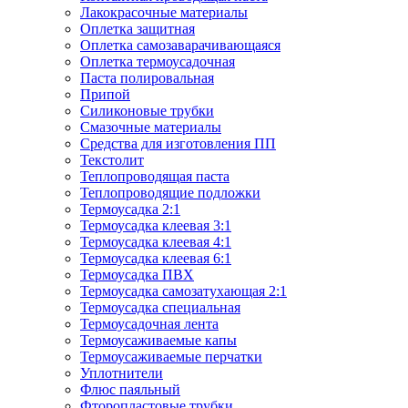
Лакокрасочные материалы
Оплетка защитная
Оплетка самозаварачивающаяся
Оплетка термоусадочная
Паста полировальная
Припой
Силиконовые трубки
Смазочные материалы
Средства для изготовления ПП
Текстолит
Теплопроводящая паста
Теплопроводящие подложки
Термоусадка 2:1
Термоусадка клеевая 3:1
Термоусадка клеевая 4:1
Термоусадка клеевая 6:1
Термоусадка ПВХ
Термоусадка самозатухающая 2:1
Термоусадка специальная
Термоусадочная лента
Термоусаживаемые капы
Термоусаживаемые перчатки
Уплотнители
Флюс паяльный
Фторопластовые трубки