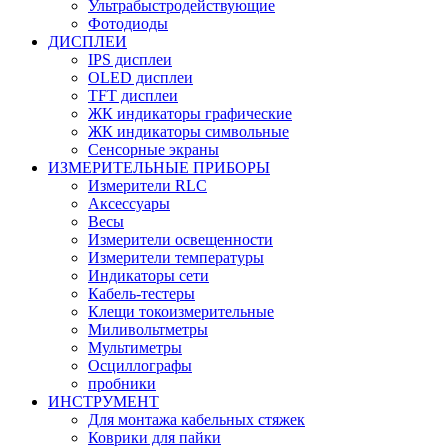
Ультрабыстродействующие
Фотодиоды
ДИСПЛЕИ
IPS дисплеи
OLED дисплеи
TFT дисплеи
ЖК индикаторы графические
ЖК индикаторы символьные
Сенсорные экраны
ИЗМЕРИТЕЛЬНЫЕ ПРИБОРЫ
Измерители RLC
Аксессуары
Весы
Измерители освещенности
Измерители температуры
Индикаторы сети
Кабель-тестеры
Клещи токоизмерительные
Миливольтметры
Мультиметры
Осциллографы
пробники
ИНСТРУМЕНТ
Для монтажа кабельных стяжек
Коврики для пайки