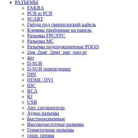
РАЗЪЕМЫ
FAKRA
PCB to PCB
SCART
Гнёзда под сверхплоский кабель
Клеммы приборные на панель
Разъемы FPC/FFC
Разъемы MC
Разъемы подпружиненные POGO
2рм_2рмг_2рмт_рмг_онц-рг
4рт
D-SUB
D-SUB переходники
DIN
HDMI / DVI
IDC
RCA
RJ
USB
Авт. соединители
Аудио разъемы
Быстроразъемные
Высокочастотные разъемы
Герметичные разъемы
грпм_грпмш