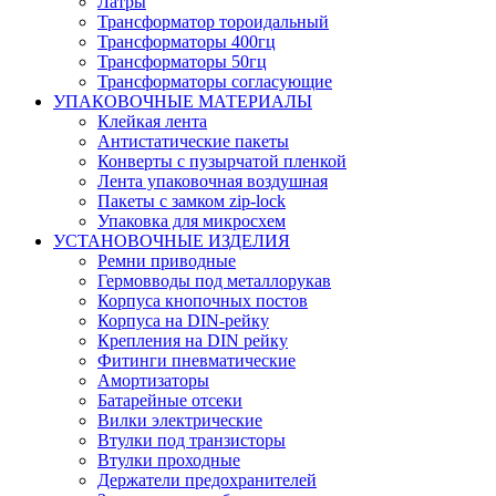
Латры
Трансформатор тороидальный
Трансформаторы 400гц
Трансформаторы 50гц
Трансформаторы согласующие
УПАКОВОЧНЫЕ МАТЕРИАЛЫ
Клейкая лента
Антистатические пакеты
Конверты с пузырчатой пленкой
Лента упаковочная воздушная
Пакеты с замком zip-lock
Упаковка для микросхем
УСТАНОВОЧНЫЕ ИЗДЕЛИЯ
Ремни приводные
Гермовводы под металлорукав
Корпуса кнопочных постов
Корпуса на DIN-рейку
Крепления на DIN рейку
Фитинги пневматические
Амортизаторы
Батарейные отсеки
Вилки электрические
Втулки под транзисторы
Втулки проходные
Держатели предохранителей