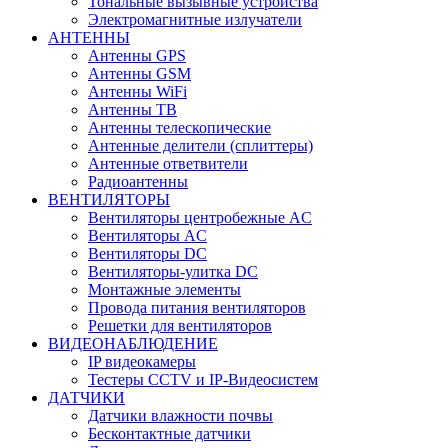
Тональные вызывные устройства
Электромагнитные излучатели
АНТЕННЫ
Антенны GPS
Антенны GSM
Антенны WiFi
Антенны ТВ
Антенны телескопические
Антенные делители (сплиттеры)
Антенные ответвители
Радиоантенны
ВЕНТИЛЯТОРЫ
Вентиляторы центробежные AC
Вентиляторы AC
Вентиляторы DC
Вентиляторы-улитка DC
Монтажные элементы
Провода питания вентиляторов
Решетки для вентиляторов
ВИДЕОНАБЛЮДЕНИЕ
IP видеокамеры
Тестеры CCTV и IP-Видеосистем
ДАТЧИКИ
Датчики влажности почвы
Бесконтактные датчики