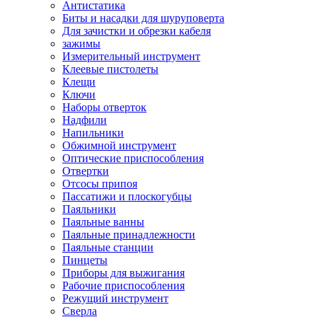
Антистатика
Биты и насадки для шуруповерта
Для зачистки и обрезки кабеля
зажимы
Измерительный инструмент
Клеевые пистолеты
Клещи
Ключи
Наборы отверток
Надфили
Напильники
Обжимной инструмент
Оптические приспособления
Отвертки
Отсосы припоя
Пассатижи и плоскогубцы
Паяльники
Паяльные ванны
Паяльные принадлежности
Паяльные станции
Пинцеты
Приборы для выжигания
Рабочие приспособления
Режущий инструмент
Сверла