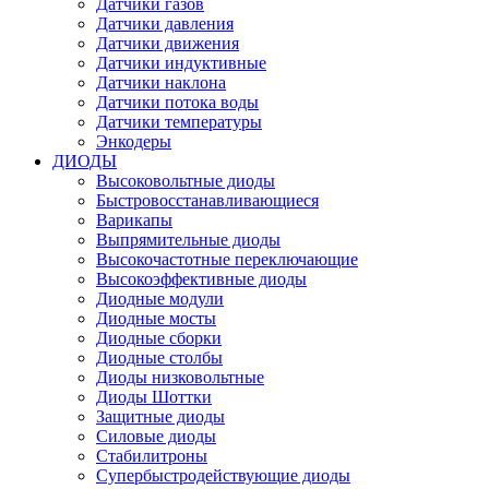
Датчики газов
Датчики давления
Датчики движения
Датчики индуктивные
Датчики наклона
Датчики потока воды
Датчики температуры
Энкодеры
ДИОДЫ
Высоковольтные диоды
Быстровосстанавливающиеся
Варикапы
Выпрямительные диоды
Высокочастотные переключающие
Высокоэффективные диоды
Диодные модули
Диодные мосты
Диодные сборки
Диодные столбы
Диоды низковольтные
Диоды Шоттки
Защитные диоды
Силовые диоды
Стабилитроны
Супербыстродействующие диоды