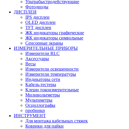
Ультрабыстродействующие
Фотодиоды
ДИСПЛЕИ
IPS дисплеи
OLED дисплеи
TFT дисплеи
ЖК индикаторы графические
ЖК индикаторы символьные
Сенсорные экраны
ИЗМЕРИТЕЛЬНЫЕ ПРИБОРЫ
Измерители RLC
Аксессуары
Весы
Измерители освещенности
Измерители температуры
Индикаторы сети
Кабель-тестеры
Клещи токоизмерительные
Миливольтметры
Мультиметры
Осциллографы
пробники
ИНСТРУМЕНТ
Для монтажа кабельных стяжек
Коврики для пайки