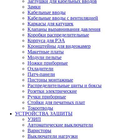
Заглушки для кабельных вводов
Замки
Кабельные вводы
Кабельные вводы с вентиляцией
Каркасы для катушек
Клапаны выравнивания давления
Коробки распределительные
Корпуса для РЭА
Кронштейны для видеокамер
Макетные платы
Модули пельтье
Ножки приборные
Охладители
Патч-панели
Пистоны монтажные
Распределительные щиты и боксы
Розетки электрические
Ручки приборные
Стойки для печатных плат
Токоотводы
УСТРОЙСТВА ЗАЩИТЫ
УЗИП
Автоматические выключатели
Варисторы
Выключатели нагрузки