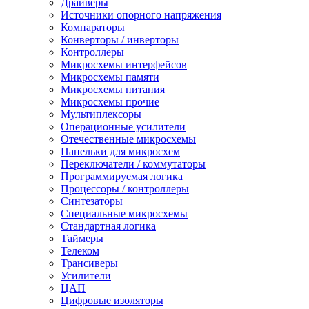
Драйверы
Источники опорного напряжения
Компараторы
Конверторы / инверторы
Контроллеры
Микросхемы интерфейсов
Микросхемы памяти
Микросхемы питания
Микросхемы прочие
Мультиплексоры
Операционные усилители
Отечественные микросхемы
Панельки для микросхем
Переключатели / коммутаторы
Программируемая логика
Процессоры / контроллеры
Синтезаторы
Специальные микросхемы
Стандартная логика
Таймеры
Телеком
Трансиверы
Усилители
ЦАП
Цифровые изоляторы