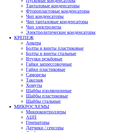
Пусковые конденсаторы
Танталовые конденсаторы
Фторопластовые конденсаторы
Чип конденсаторы
Чип танталовые конденсаторы
Чип электролиты
Электролитические конденсаторы
КРЕПЕЖ
Анкера
Болты и винты пластиковые
Болты и винты стальные
Втулки резьбовые
Гайки запрессовочные
Гайки пластиковые
Саморезы
Такелаж
Хомуты
Шайбы изоляционные
Шайбы пластиковые
Шайбы стальные
МИКРОСХЕМЫ
Микроконтроллеры
АЦП
Генераторы
Датчики / сенсоры