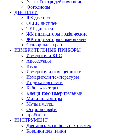
Ультрабыстродействующие
Фотодиоды
ДИСПЛЕИ
IPS дисплеи
OLED дисплеи
TFT дисплеи
ЖК индикаторы графические
ЖК индикаторы символьные
Сенсорные экраны
ИЗМЕРИТЕЛЬНЫЕ ПРИБОРЫ
Измерители RLC
Аксессуары
Весы
Измерители освещенности
Измерители температуры
Индикаторы сети
Кабель-тестеры
Клещи токоизмерительные
Миливольтметры
Мультиметры
Осциллографы
пробники
ИНСТРУМЕНТ
Для монтажа кабельных стяжек
Коврики для пайки