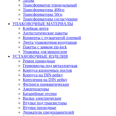
Латры
Трансформатор тороидальный
Трансформаторы 400гц
Трансформаторы 50гц
Трансформаторы согласующие
УПАКОВОЧНЫЕ МАТЕРИАЛЫ
Клейкая лента
Антистатические пакеты
Конверты с пузырчатой пленкой
Лента упаковочная воздушная
Пакеты с замком zip-lock
Упаковка для микросхем
УСТАНОВОЧНЫЕ ИЗДЕЛИЯ
Ремни приводные
Гермовводы под металлорукав
Корпуса кнопочных постов
Корпуса на DIN-рейку
Крепления на DIN рейку
Фитинги пневматические
Амортизаторы
Батарейные отсеки
Вилки электрические
Втулки под транзисторы
Втулки проходные
Держатели предохранителей