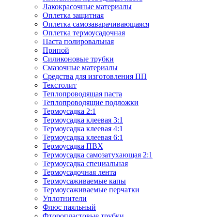
Лакокрасочные материалы
Оплетка защитная
Оплетка самозаварачивающаяся
Оплетка термоусадочная
Паста полировальная
Припой
Силиконовые трубки
Смазочные материалы
Средства для изготовления ПП
Текстолит
Теплопроводящая паста
Теплопроводящие подложки
Термоусадка 2:1
Термоусадка клеевая 3:1
Термоусадка клеевая 4:1
Термоусадка клеевая 6:1
Термоусадка ПВХ
Термоусадка самозатухающая 2:1
Термоусадка специальная
Термоусадочная лента
Термоусаживаемые капы
Термоусаживаемые перчатки
Уплотнители
Флюс паяльный
Фторопластовые трубки