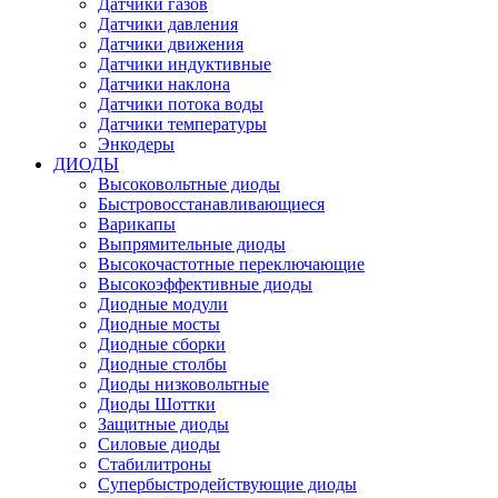
Датчики газов
Датчики давления
Датчики движения
Датчики индуктивные
Датчики наклона
Датчики потока воды
Датчики температуры
Энкодеры
ДИОДЫ
Высоковольтные диоды
Быстровосстанавливающиеся
Варикапы
Выпрямительные диоды
Высокочастотные переключающие
Высокоэффективные диоды
Диодные модули
Диодные мосты
Диодные сборки
Диодные столбы
Диоды низковольтные
Диоды Шоттки
Защитные диоды
Силовые диоды
Стабилитроны
Супербыстродействующие диоды