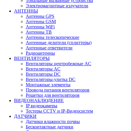
Тональные вызывные устройства
Электромагнитные излучатели
АНТЕННЫ
Антенны GPS
Антенны GSM
Антенны WiFi
Антенны ТВ
Антенны телескопические
Антенные делители (сплиттеры)
Антенные ответвители
Радиоантенны
ВЕНТИЛЯТОРЫ
Вентиляторы центробежные AC
Вентиляторы AC
Вентиляторы DC
Вентиляторы-улитка DC
Монтажные элементы
Провода питания вентиляторов
Решетки для вентиляторов
ВИДЕОНАБЛЮДЕНИЕ
IP видеокамеры
Тестеры CCTV и IP-Видеосистем
ДАТЧИКИ
Датчики влажности почвы
Бесконтактные датчики