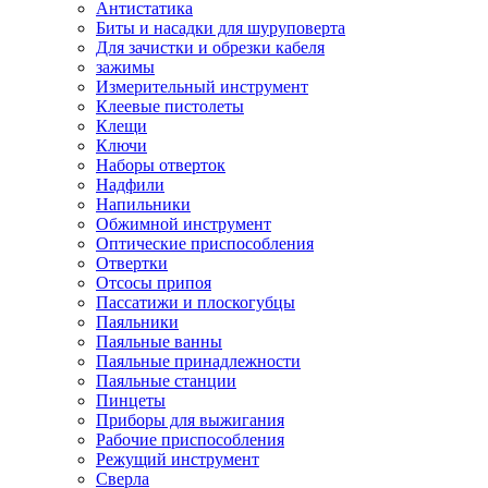
Антистатика
Биты и насадки для шуруповерта
Для зачистки и обрезки кабеля
зажимы
Измерительный инструмент
Клеевые пистолеты
Клещи
Ключи
Наборы отверток
Надфили
Напильники
Обжимной инструмент
Оптические приспособления
Отвертки
Отсосы припоя
Пассатижи и плоскогубцы
Паяльники
Паяльные ванны
Паяльные принадлежности
Паяльные станции
Пинцеты
Приборы для выжигания
Рабочие приспособления
Режущий инструмент
Сверла