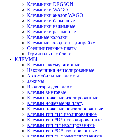
Клеммники DEGSON
Клеммники WAGO
Клеммники аналог WAGO
Клеммники барьерные
Клеммники нажимные
Клеммники разрывные
Клеммные колодки
Клеммные колодки на динрейку
Соединительные платы
Терминальные блоки
КЛЕММЫ
Клеммы аккумуляторные
Наконечники неизолированные
Автомобильные клеммы
Зажимы
Изоляторы для клемм
Клеммы винтовые
Клеммы ножевые изолированные
Клеммы ножевые на плату
Клеммы ножевые неизолированные
Клеммы тип *B* изолированные
Клеммы тип *B* неизолированные
Клеммы тип *I* изолированные
Клеммы тип *O* изолированные
Клеммы тип *O* неизолированные