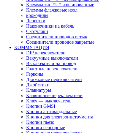
Клеммы тип *U* изолированные
Клеммы флажковые изол.
крокодилы
Лепестки
Наконечники на кабель
Скотчлоки
Соединители проводов встык
Соединители проводов закрытые
КОММУТАЦИЯ
DIP переключатели
Вакуумные выключатели
Выключатели на провод
Галетные переключатели
Герконы
Движковые переключатели
Джойстики
Клавиатуры
Клавишные переключатели
Ключ — выключатель
Кнопки GMSI
Кнопки антивандальные
Кнопки для электроинструмента
Кнопки пьезо
Кнопки сенсорные
Кнопочные переключатели