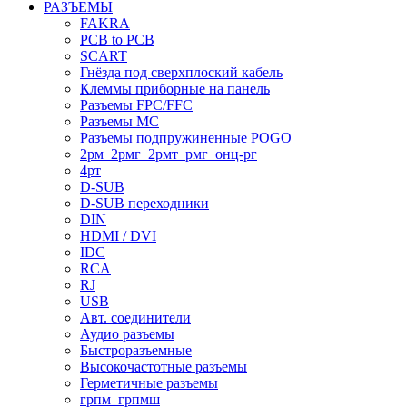
РАЗЪЕМЫ
FAKRA
PCB to PCB
SCART
Гнёзда под сверхплоский кабель
Клеммы приборные на панель
Разъемы FPC/FFC
Разъемы MC
Разъемы подпружиненные POGO
2рм_2рмг_2рмт_рмг_онц-рг
4рт
D-SUB
D-SUB переходники
DIN
HDMI / DVI
IDC
RCA
RJ
USB
Авт. соединители
Аудио разъемы
Быстроразъемные
Высокочастотные разъемы
Герметичные разъемы
грпм_грпмш