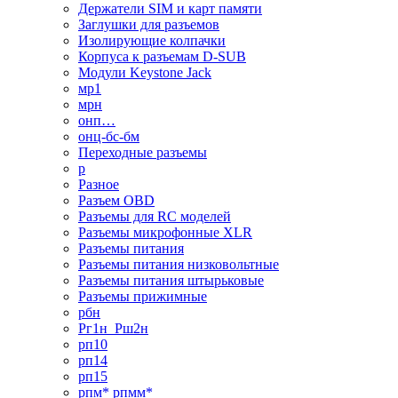
Держатели SIM и карт памяти
Заглушки для разъемов
Изолирующие колпачки
Корпуса к разъемам D-SUB
Модули Keystone Jack
мр1
мрн
онп…
онц-бс-бм
Переходные разъемы
р
Разное
Разъем OBD
Разъемы для RC моделей
Разъемы микрофонные XLR
Разъемы питания
Разъемы питания низковольтные
Разъемы питания штырьковые
Разъемы прижимные
рбн
Рг1н_Рш2н
рп10
рп14
рп15
рпм* рпмм*