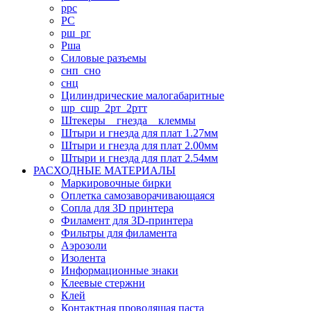
ррс
РС
рш_рг
Рша
Силовые разъемы
снп_сно
снц
Цилиндрические малогабаритные
шр_сшр_2рт_2ртт
Штекеры _ гнезда _ клеммы
Штыри и гнезда для плат 1.27мм
Штыри и гнезда для плат 2.00мм
Штыри и гнезда для плат 2.54мм
РАСХОДНЫЕ МАТЕРИАЛЫ
Маркировочные бирки
Оплетка самозаворачивающаяся
Сопла для 3D принтера
Филамент для 3D-принтера
Фильтры для филамента
Аэрозоли
Изолента
Информационные знаки
Клеевые стержни
Клей
Контактная проводящая паста